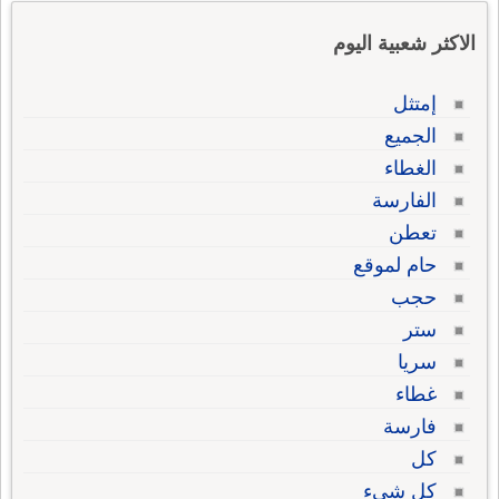
الاكثر شعبية اليوم
إمتثل
الجميع
الغطاء
الفارسة
تعطن
حام لموقع
حجب
ستر
سريا
غطاء
فارسة
كل
كل شىء