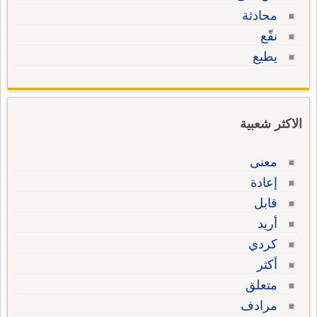
محادثة
نقّع
يطيع
الاكثر شعبية
معنى
إعادة
قابل
أريد
كردي
أكثر
متعلق
مرادف