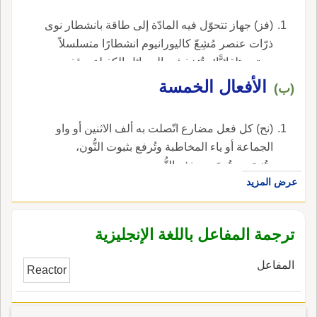
(فز) جهاز تتحوّل فيه المادّة إلى طاقة بانشطار نوى
ذرّات عنصر مُشِعّ كاليورانيوم انشطارًا متسلسلاً
يستمر تلقائيًّا؛ وتُتخذ فيه الوسائل الكفيلة بوقفه
والسيطرة عليه.
الأفعال الخمسة
(ب)
(نح) كل فعل مضارع اتّصلت به ألف الاثنين أو واو
الجماعة أو ياء المخاطبة وتُرفع بثبوت النُّون،
وتُنصَب وتُجزَم بحذف النُّون.
عرض المزيد
ترجمة المفاعل باللغة الإنجليزية
المفاعل
Reactor