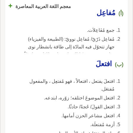
+
معجم اللغة العربية المعاصرة
مُفاعِل
(أ)
جمع مُفَاعِلاَت.
مُفاعِل ذَرّيّ/ مُفاعِل نوويّ: (الطبيعة والفيزياء)
جهاز تتحوّل فيه المادّة إلى طاقة بانشطار نوى
ذرّات عنصر مُشِعّ كاليورانيوم انشطارًا متسلسلاً
افتعلَ
يستمر تلقائيًّا؛ وتُتخذ فيه الوسائل الكفيلة بوقفه
(ب)
والسيطرة عليه.
افتعلَ يفتعل ، افتعالاً ، فهو مُفتعِل ، والمفعول
مُفتعَل.
افتعل الموضوعَ اختلقه؛ زوّره، ابتدعه.
افتعل القولَ/ حُجةً/ حادثًا.
افتعل مشاعر الحزن أمامها.
أزمة مُفتعلَة.