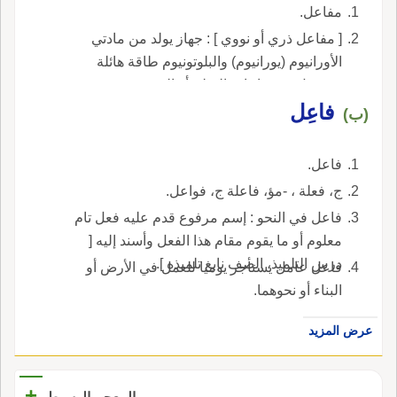
مفاعل.
[ مفاعل ذري أو نووي ] : جهاز يولد من مادتي
الأورانيوم (يورانيوم) والبلوتونيوم طاقة هائلة
تستعمل في حاجات السلم أو الحرب.
فاعِل
(ب)
فاعل.
ج، فعلة ، -مؤ، فاعلة ج، فواعل.
فاعل في النحو : إسم مرفوع قدم عليه فعل تام
معلوم أو ما يقوم مقام هذا الفعل وأسند إليه [
درس التلميذ، الصف نابغ تلميذه ].
فاعل عامل يستأجر يوميا للعمل في الأرض أو
البناء أو نحوهما.
عرض المزيد
+