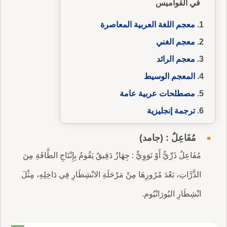
في القواميس
معجم اللغة العربية المعاصرة
معجم الغني
معجم الرائد
المعجم الوسيط
مصطلحات عربية عامة
ترجمة إنجليزية
مُفَاعِلٌ : (جامد)
مُفَاعِلٌ ذَرِّيٌّ أَوْ نَوَوِيٌّ : جِهَازٌ دَقِيقٌ يَقُومُ بِإِنْتَاجِ الطَّاقَةِ مِنَ
الذَّرَّاتِ، بَعْدَ مُرُورِهَا مِنْ مَرْحَلَةِ الانْشِطَارِ فِي دَاخِلِهِ، مِثْلَ
انْشِطَارِ اليُورَانْيُوم.