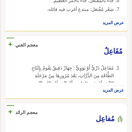
جاء بالمفتعَل: جاء بالأمر العظيم.
شِعْر مُفْتعَل: مبتدع أغرب فيه قائله.
عرض المزيد
+
معجم الغني
مُفَاعِلٌ
مُفَاعِلٌ ذَرِّيٌّ أَوْ نَوَوِيٌّ : جِهَازٌ دَقِيقٌ يَقُومُ بِإِنْتَاجِ
الطَّاقَةِ مِنَ الذَّرَّاتِ، بَعْدَ مُرُورِهَا مِنْ مَرْحَلَةِ
الانْشِطَارِ فِي دَاخِلِهِ، مِثْلَ انْشِطَارِ اليُورَانْيُوم.
عرض المزيد
+
معجم الرائد
مُفاعِل
(أ)