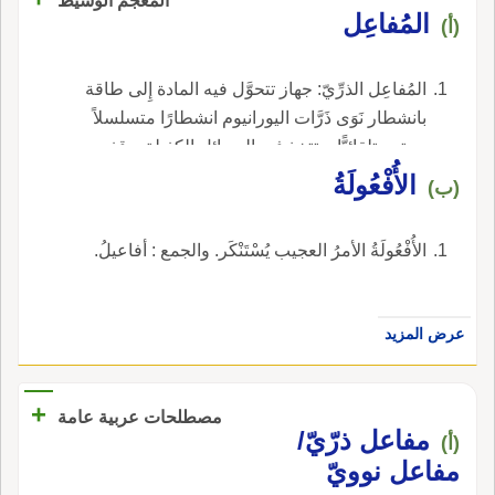
المعجم الوسيط
المُفاعِل
(أ)
المُفاعِل الذرِّيّ: جهاز تتحوَّل فيه المادة إِلى طاقة
بانشطار نَوَى ذَرَّات اليورانيوم انشطارًا متسلسلاً
يستمر تلقائيًّا، وتتخذ فيه الوسائل الكفيلة بوقفه
والسيطرة عليه.
الأُفْعُولَةُ
(ب)
الأُفْعُولَةُ الأمرُ العجيب يُسْتَنْكَر. والجمع : أفاعيلُ.
عرض المزيد
+
مصطلحات عربية عامة
مفاعل ذرّيّ/
(أ)
مفاعل نوويّ