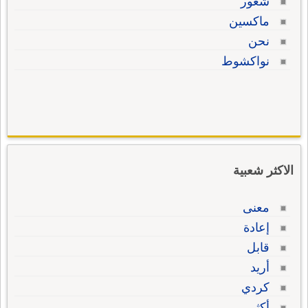
شعور
ماكسين
نحن
نواكشوط
الاكثر شعبية
معنى
إعادة
قابل
أريد
كردي
أكثر