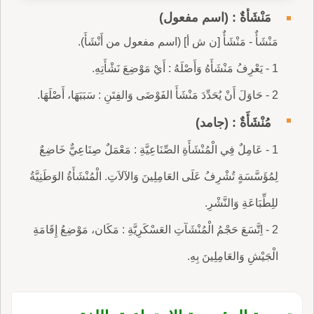
مَنْشَأَةٌ : (اسم مفعول)
مَنْشَأٌ - مَنْشَأٌ [ن ش أ] (اسم مفعول من أَنْشَأَ).
1 - يَعْرِفُ مَنْشَأَهُ وَأَصْلَهُ : أَيْ مَوْضِعَ نَشْأَتِهِ.
2 - حَاوَلَ أَنْ يُحَدِّدَ مَنْشَأَ‏ الفَوْضَى وَالفِتَنِ : سَبَبَهَا، أَصْلَهَا.
مُنْشَأَةٌ : (جامد)
1 - عَامِلٌ فِي الْمُنْشَأَةِ الصِّنَاعِيَّةِ : مَعْمَلٌ صِنَاعِيٌّ خَاضِعٌ
لِمُؤَسَّسَةٍ تُشْرِفُ عَلَى العَامِلِينَ وَالآلاَتِ. الْمُنْشَأَةُ الوَطَنِيَّةُ
للِطِّبَاعَةِ وَالنَّشْرِ.
2 - اِتَّسَعَ حَجْمُ الْمُنْشَآتِ العَسْكَرِيَّةِ : مَكَان، مَوْضِعُ إِقَامَةِ
الْجَيْشِ وَالعَامِلِينَ بِهِ.