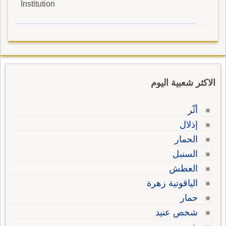
Institution
الاكثر شعبية اليوم
أثّر
إذلال
الحمار
السنبل
العطش
الياقوتية زهرة
حمار
شخص عنيد