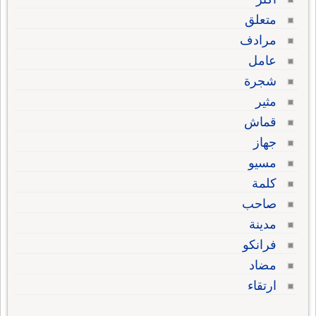
متعلق
مرادف
عامل
شجرة
مثير
قماش
جهاز
مسيو
كلمة
صاحب
مدينة
فرانكو
مضاد
ارتقاء