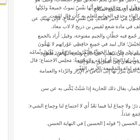
قول امرئ القيس فلو أَنَّها نفْسٌ تموتُ جَميعةً ولكِنَّها
ِ أَي مُجْتَمِعَ السِّلاحِ.
ِلحاق الهاء وحذف الجواب للعلم به كأَن قال لفَنِيت
بني عامر فقدْتُكِ مِن نَفْسٍ شَعاعٍ، فإِنَّن نَهَيْتُكِ عن
لمؤلف في مادة شعع لقيس بن ذريح لا لاب معاذ.
وفي الحديث: له سَهم جَمع أَي له سهم من الخير جُمع فيه حَظَّانِ والجيم مفتوحة، وقيل: أَراد بالجمع
شُ؛ قال لبيد في جَمِيعٍ حافِظِي عَوْراتِهم لا يَهُمُّونَ
ِيَتْ، وكان بها الجَمِيعُ فأَبْكَرُو منها، فغُودِرَ نُؤْيُها وثُمامُه
َجامِعُ؛ وأَنشد باتَ إِلى نَيْسَبِ خَلٍّ خادِعِ وَعْثِ النِّهاضِ، قاطِعِ
هْ مَشْرَبُها الجِيّةُ أَو نُقاعَه والمَجْمَعةُ: مَجلِس الاجتماع؛ قال
يل الذي ينادي إِلى الطريق يدعو إِليه.
عَةٍ، لِواء والمَجْمعة: الأَرض القَفْر.
ي يُبْرَزُ بها إِلى الناس م الإِزار والرِّداء والعمامة
والخِمار، يقال ذلك للجارية إِذا شَبَّتْ يُكْنى به عن سن
: ولا جِماعَ لنا فيما بَعْدُ أَي لا اجتماع لنا وجِماع الشيء:
ه وقال الحسين (* قوله [ الحسين ] في النهاية الحسن.