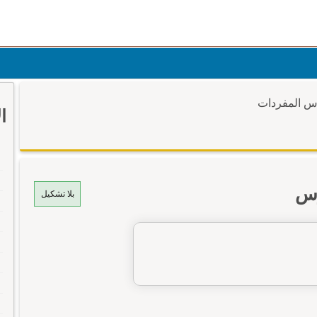
وس المفردات
ا
وس
بلا تشكيل