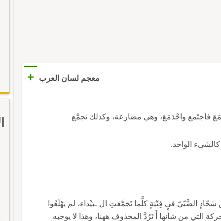
+
معجم لسان العرب
َه وأَجْمَعَ فاجتَمع واجْدَمَعَ، وهي مضارعة، وكذلك تجمَّع
ا
ّاذٍ الضَّبّيّ في فِتْيَةٍ كلَّما تَجَمَّعَتِ ال ـبَيْداء، لم يَهْلَعُوا
لحركة التي من شأْنها أَ تَرُدَّ المحذوف ههنا، وهذا لا يوجبه