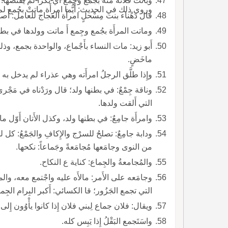
وباتتْ فلانةُ منه بجُمْع وجِمْع أَي بكراً لم يَقْتَضَّها.
وروي ذلك في الحديث: أَيُّما امرأَة ماتتْ بجُمع لم 
قال دَهْناء بنت مِسْحلٍ امرأَة العجاج للعامل: أَصلح ا
وماتت المرأَة بجُمع وجِمع أَ ماتت وولدها في بطنها
أَبو زيد: مات النساء بأَجْماع، والواحدة بجمع، وذل
ماخَضٍ.
وإِذا طلَّق الرجلُ امرأَته وهي عذراء لم يدخل 
التي أَلقت ولدها.
وامرأَة جامِعٌ: في بطنها ولد، وكذل الأَتان أَوّل م
ودابة جامِعٌ: تصلحُ للسرْج والإِكافِ والجَمْعُ: ك
من النوى وجامَعها مُجامَعةً وجَماعاً: نكحها.
والمُجامعةُ والجِماع: كناية ع النكاح.
وجامَعه على الأَمر: مالأَه عليه واجْتمع معه، وا
التي تجمع الجَزُور؛ قا الكسائي: أَكبر البِرام الجِماع
ويقال: فلان جماع لِبني فلان إِذا كانوا يأْوُون إِلى 
واسَتَجمع البَقْلُ إِذا يَبِس كله.