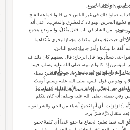
مْع: اسم لجماعة الناس.
تمِعون، وجَمْعُه جُموع.
مْع وقد استعملوا ذلك في غير الناس حتى قالوا جَماعة الشج
َجْمِعَ البحرين، وهو ناد كالمشْرِق والمغرِب، أَعني أَنه
 ونحوهما من الشاذ في باب فَعَلَ يَفْعُلُ، والموضع مَجْمَع
ون فيه.
عون.
َي حيث يَجْتمِعان، وكذلك مَجْمَعُ البحري مُلْتَقاهما.
ه أُلْفَة ما بينكما وأَمرٌ جامِعٌ: يَجمع الناسَ.
َذهبوا حتى يَستأْذِنوه؛ قال الزجاج: قال بعضهم كان ذلك ف
ر المؤمنين إِذا كانوا م نبيه، صلى الله عليه وسلم، فيما
 إِلى الجَمْعِ فيه لم يذهبوا حتى يستأْذنوه.
ن لاحَنَ الناسَ كيف لا يَعْرِف جَوامِعَ الكلم؛ معناه
لكلام، وهو من قول النبي، صلى الله عليه وسلم: أُوتِيتُ
القرآن وما جمع الله عز وجل بلطفه من المعاني الجَمَّة في الأَلفا القليلة كقوله عز
لتي تَجْمع الأَغْراض الصالحةَ والمَقاصِدَ الصحيحة أَ
لجاهلين وفي صفته، صلى الله عليه وسلم: أَنه كان يتكلم
ظ.
إَذا زلزلت، أَي أَنها تَجْمَعُ أَشياء من الخي والشر لقوله
َعم مثقال ذرَّة شرّاً يره.
وفي الحديث: حَدِّثْني بكلمة تكون جِماعاً، فقال اتَّقِ الله فيما تعلم؛ الجِماع ما جَمَع عَدداً أَي كلمةً تجمع
لأَثير: هو الذي يَجْم الخلائق ليوم الحِساب، وقيل: هو