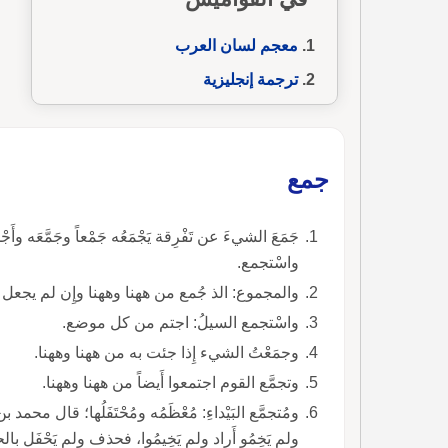
معجم لسان العرب
ترجمة إنجليزية
جمع
جَمَعَ الشيءَ عن تَفْرِقة يَجْمَعُه جَمْعاً وجَمَّع
واسْتجمع.
والمجموع: الذ جُمع من ههنا وههنا وإِن لم يجعل كالشيء الواحد.
واسْتجمع السيلُ: اجتم من كل موضع.
وجمَعْتُ الشيء إِذا جئت به من ههنا وههنا.
وتجمَّع القوم اجتمعوا أَيضاً من ههنا وههنا.
ومُتجمَّع البَيْداءِ: مُعْظَمُه ومُحْتَفَلُها؛ قال محمد بن شَح
ولم يَخِمُو أَراد ولم يَخِيمُوا، فحذف ولم يَحْفَل با