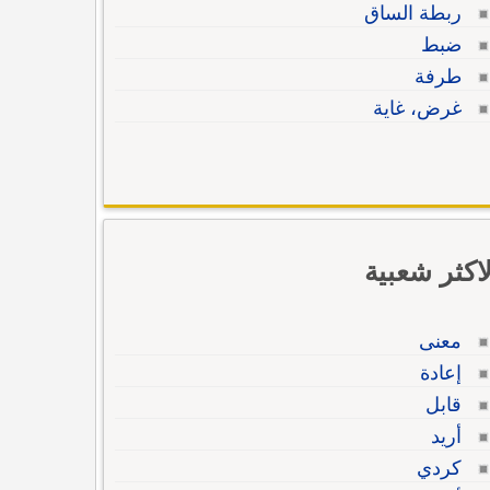
ربطة الساق
ضبط
طرفة
غرض، غاية
لاكثر شعبية
معنى
إعادة
قابل
أريد
كردي