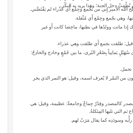
تُطْمَثْ دخل الجنة؛ وهذا يريد به البكْر.
لله الأَمير إِني من بجُمع وجِمْع أَي عَذْراء لم يَقْتَضَّني.
، وهي بجُمع وجِمْع أَي مُثْقلة.
ك إِذا ماتت وولدُها في بطنها، ماخِضا كانت أَو غير
به قيل: طلقت بجمع أَي طلقت وهي عذراء.
وناقة جِمْعٌ: في بطنها ولد؛ قال ورَدْناه في مَجْرى سُهَيْلٍ يَمانِياً بِصُعْرِ البُرى، ما بين جُمْعٍ وخادج والخادِجُ:
ا تحمل.
ل لون من التمْر لا يُعرف اسمه، وقيل: هو التمر الذي يخر
لمصدر كالمصدر وقِدْرٌ جِماعٌ وجامعةٌ: عظيمة، وقيل: هي
 ثم التي تليها المِئكلةُ.
رأْيه وسودَدِه كما يقال مَرَبّ لهم.