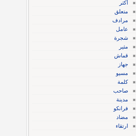
أكثر
متعلق
مرادف
عامل
شجرة
مثير
قماش
جهاز
مسيو
كلمة
صاحب
مدينة
فرانكو
مضاد
ارتقاء