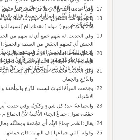
المؤَلِّف بين المُتماثِلات والمُتضادّات ف الوجود؛ و
وفي حديث أُحد: وإِنَّ رجلاً من المشركين جَمِيع اللأْمة
نفْسٌ تُساقِطُ أَنْفُس إِنما أَراد جميعاً، فبالغ بإ
والجَمِيعُ: ضد المتفرِّق؛ قال قيس ب معاذ وهو مجنون 
واسْتراحت.
هذا، وأَنتِ جَمِيع (* قوله [ فقدتك إلخ ] نسبه ا
الجيش أَي كسهمِ الجَيْشِ من الغنيمة والجميعُ: الجَيْ
بإِدْعاقِ الشَّلَل والجَمِيعُ: الحيُّ المجتمِع؛ قال لبيد عَر
والمَجْمعة: ما اجتَمع من الرِّمال وه الم
وإِبل جَمّاعةٌ: مُجْتَمِعة؛ قال لا مالَ إِلاَّ إِبِلٌ جَمّاع
المَجامِع بالأُمّ أَحْياناً وبالمُشايِع المُشايِعُ: الدل
زهير وتُوقدْ نارُكُمْ شَرَراً ويُرْفَعْ لكم في كلِّ مَجْمَ
وفي الحديث فَجَمعْتُ على ثيابي أَي لبستُ الثيابَ الت
والدِّرْعِ والخِمار.
وجَمَعت المرأَةُ الثيابَ لبست الدِّرْع والمِلْحَفةَ 
الاسْتواء.
والجماعةُ: عددُ كل شيءٍ وكثْرَتُه وفي حديث أَبي ذرّ
جَمْعُه، تقول: جِماعُ الخِباء الأَخْبِيةُ لأَنَّ الجِماعَ م جَمَع عدَداً.
يقال: الخَمر جِماعُ الإِثْم أَي مَجْمَعهُ ومِظنَّتُ
وقوله [ التي جماعها ] ف النهاية: فان جماعها.