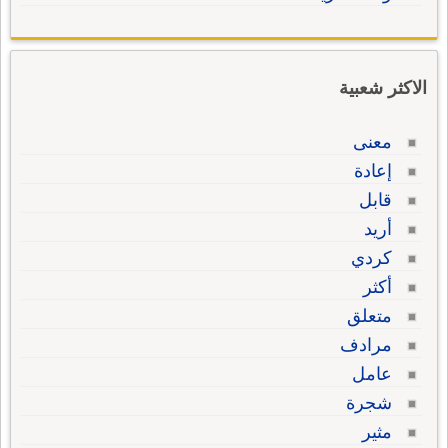
الاكثر شعبية
معنى
إعادة
قابل
أريد
كردي
أكثر
متعلق
مرادف
عامل
شجرة
مثير