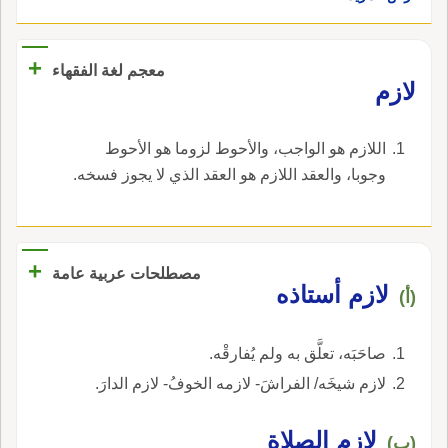
بهذا الخَيْفِ، خَيْفِ المَحارِ بحيثُ الحمامُ آمِنُ الرَّوْعِ
ساكِنٌ وحيثُ العَدُوُّ كالصَّديقِ المُلازِ فما وَرِقُ الدُّنْيا
+
معجم لغة الفقهاء
بِباقٍ لأَهْلهِ وما شِدَّةُ البَلْوَى بضَرْبةِ لازِ تُحَدِّثُ مَن
لازم
لاقَيْت أَنك عائذٌ بَل العائذُ المظلوم في سِجْنِ عادِ
والمُلازِمُ: المُغالِقُ.
اللازم هو الواجب، والأحوط لزوما هو الأحوط
وجوبا، والعقد اللازم هو العقد الذي لا يجوز فسخه.
+
مصطلحات عربية عامة
لازم أستاذه
(أ)
صاحَبَه، تعلَّق به ولم يُفارقْه.
لازم شيخَه/ الفراشَ- لازمه الخوفُ- لازم الدارَ.
لازم الصلاة
(ب)