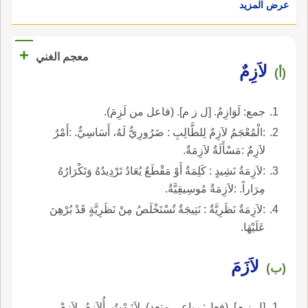
عرض المزيد
+
معجم الغني
لاَزِمٌ
(أ)
جمع: لَوَازِمُ. [ل ز م]. (فاعل من لَزِمَ).
:الْمُعْجَمُ لاَزِمٌ لِلطَّالِبِ : ضَرُورِيٌّ لَهُ، أَسَاسِيٌّ. :أَمْرٌ
لاَزِمٌ :مَسْأَلَةٌ لاَزِمَةٌ.
:لاَزِمَةُ نَشِيدٍ : كَلِمَةٌ أَوْ مَقْطَعٌ يُعَادُ تَرْدِيدُهُ وَتَكْرَارُهُ
مِرَاراً. :لاَزِمَةٌ مُوسِيقِيَّةٌ.
:لاَزِمَةٌ نَظَرِيَّةٌ : نَتِيجَةٌ تُسْتَخْلَصُ مِنْ نَظَرِيَّةٍ قَدْ بُرْهِنَ
عَلَيْهَا.
لاَزَمَ
(ب)
[ل ز م]. (فعل: رباعي متعد). لاَزَمْتُ، أُلاَزِمُ، لاَزِمْ،