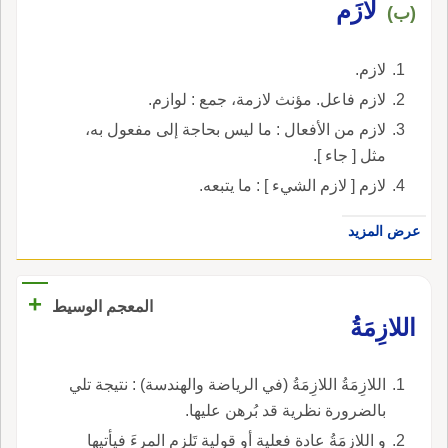
لازَم
(ب)
لازم.
لازم فاعل. مؤنث لازمة، جمع : لوازم.
لازم من الأفعال : ما ليس بحاجة إلى مفعول به،
مثل [ جاء ].
لازم [ لازم الشيء ] : ما يتبعه.
عرض المزيد
+
المعجم الوسيط
اللازِمَةُ
اللازِمَةُ اللازِمَةُ (في الرياضة والهندسة) : نتيجة تلي
بالضرورة نظرية قد بُرهن عليها.
و اللازِمَةُ عادة فعلية أو قولية تَلزم المرءَ فيأتيها