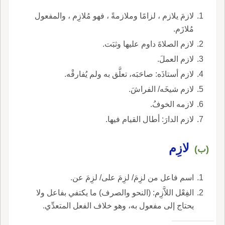
لازمَ يلازم ، لزامًا وملازمةً ، فهو مُلازِم ، والمفعول
مُلازَم.
لازم الصلاةَ داوم عليها وثبَت.
لازم العملَ.
لازم أستاذَه: صاحَبَه، تعلَّق به ولم يُفارقْه.
لازم شيخَه/ الفراشَ.
لازمه الخوفُ.
لازم الدارَ: أطال القيام فيها.
لازِم
(ب)
اسم فاعل من لزِمَ/ لزِمَ على/ لزِمَ عن.
الفِعْل اللاَّزِم: (النحو والصرف) ما يكتفي بفاعل ولا
يحتاج إلى مفعول به، وهو خلاف الفعل المتعدِّي.