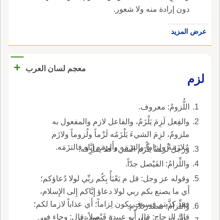
دون إرادة منه ولا شعور.
عرض المزيد
+
معجم لسان العرب
لزم
اللُّزومُ: معروف.
والفِعل لَزِمَ يَلْزَمُ، والفاعل لازم والمفعول به
ملزومٌ، لزِمَ الشيءَ يَلْزَمُه لَزْماً ولُزوماً ولازَم
مُلازَمَةً ولِزاماً والتزَمَه وأَلزمَه إِيَّاه فالتزَمَه.
ورجل لُزَمَةٌ يَلْزَم الشيء فلا يفارِقه.
واللِّزامُ: الفَيْصل جدّاً.
وقوله عز وجل: قل م يَعْبَأُ بِكُم ربِّي لولا دُعاؤكم؛
أَي ما يصنع بكم ربي لولا دعاؤ إِيَّاكم إِلى الإِسلام،
فقد كذَّبتم فسوف يكون لِزاماً؛ أَي عذاباً لازما لكم؛
واللِّزام: مصدر لازَم.
قال الزجاج: قال أَبو عبيدة فَيْصلاً، قال: وجاء في