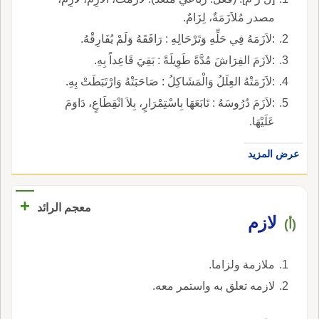
مصدر مُلاَزَمَةٌ، لِزَامٌ.
:لاَزَمَهُ فِي حَلِّهِ وَتَرْحَالِهِ : رَافَقَهُ وَلَمْ يُفَارِقْهُ.
:لاَزَمَ الفِرَاشَ مُدَّةً طَوِيلَةً : بَقِيَ قَاعِداً بِهِ.
:لاَزَمَتْهُ العِلَلُ وَالْمَشَاكِلُ : صَاحَبَتْهُ وَارْتَبَطَتْ بِهِ.
:لاَزَمَ دُرُوسَهُ : تَابَعَهَا بِاسْتِمْرَارٍ، بِلاَ انْقِطَاعٍ، دَاوَمَ
عَلَيْهَا.
عرض المزيد
+
معجم الرائد
لازم
(أ)
ملازمة ولزاما.
لازمه تعلق به واستمر معه.