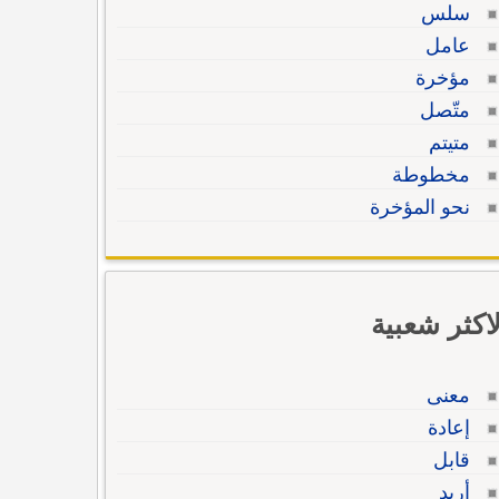
سلس
عامل
مؤخرة
متّصل
متيتم
مخطوطة
نحو المؤخرة
لاكثر شعبية
معنى
إعادة
قابل
أريد