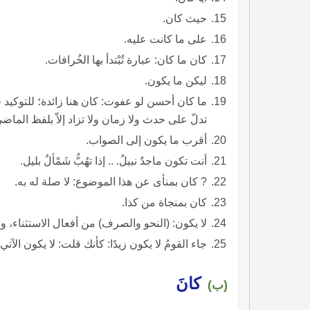
حيث كان.
على ما كانت عليه.
كان ما كان: عبارة تُبْتدأ بها الخُرافات.
ليكن ما يكون.
ما كان أحسن لو عفوت: كان 
تدلّ على حدث ولا زمان ولا تزاد إلاّ بلفظ الماضي
أقرب ما يكون إلى الصواب.
أنت تكون ماجدٌ نبيلُ. .. إذا تهُبُّ شَمْألٌ بليل.
? كان بمنأى عن هذا الموضوع: لا صلة له به.
كان بمنجاة من كذا.
لا يكون: (النحو والصرف) من أفعال الاستثناء، 
جاء القومُ لا يكون زيدًا: كأنك قلت: لا يكون الآتي زيدًا.
كانَ
(ب)