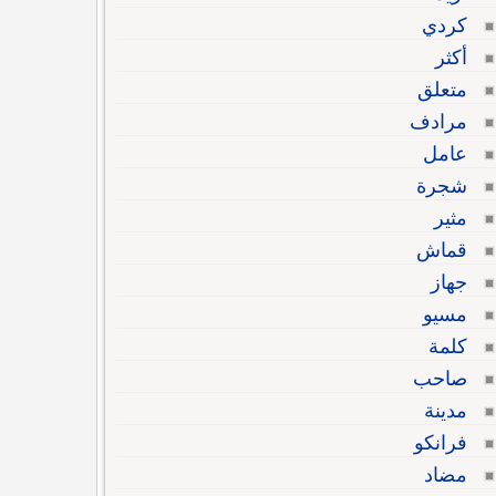
كردي
أكثر
متعلق
مرادف
عامل
شجرة
مثير
قماش
جهاز
مسيو
كلمة
صاحب
مدينة
فرانكو
مضاد