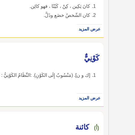
كانَ يَكِين ، كِنْ ، كَيْنًا ، فهو كائِن.
كان الشّخصُ خضَع وذَلَّ.
عرض المزيد
كَوْنِيٌّ
[ك و ن]. (مَنْسُوبٌ إِلَى الكَوْنِ). :النِّظَامُ الكَوْنِيُّ : النّ
عرض المزيد
كائنة
(أ)