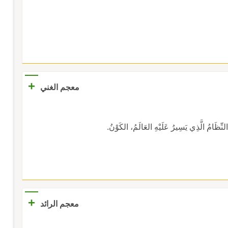
+
معجم الغني
ِظَامُ الَّذِي يَسِيرُ عَلَيْهِ العَالَمُ، الكَوْنُ.
+
معجم الرائد