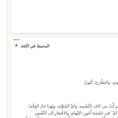
+
المحيط في اللغة
َوى، والبَظْرُ,ج: كُيُونٌ.
ُرَكَّبٌ من كافِ التَّشْبِيهِ، وأيٍّ المُنَوَّنَةِ، ولِهذا جازَ الوَقْفُ
' في خَمْسَةِ أُمُورٍ: الإِبْهامِ، والافْتقارِ إلى التَّمْييزِ،