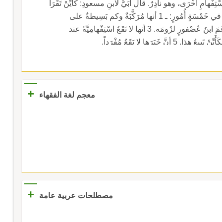
اِسْتِفْهامِ أُخْرَى، وهو نادِرٌ. قال أُبَيٌّ لابنِ مسعودِ: كأَيِّنْ تَقْرَأُ
سورةَ الأحْزابِ آيةً؟ قال: ثلاثاً وسبعينَ. وتُخالِفُها في خَمْسَةٍ أُمُورٍ: ـ 1 أنها مُرَكَّبَةٌ وكم بَسِيطةٌ على
الصَّحيحِ. 2 أنَّ مُمَيِّزَها مَجْرُورٌ بِمِنْ غالباً، حتى زَعَمَ ابنُ عُصْفورٍ لزُومَه. 3 أنها لا تَقَعُ اسْتِفْهامِيَّةً عند
+
معجم لغة الفقهاء
+
مصطلحات عربية عامة