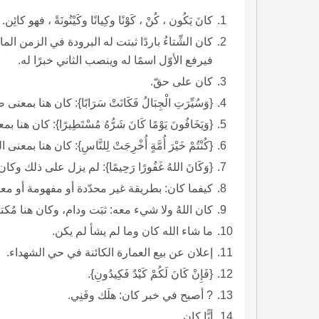
كانَ يَكُون ، كُنْ ، كَوْنًا وكِيانًا وكَيْنُونَةً ، فهو كائِن.
كان الشِّتاءُ باردًا ثبتت له البرودة في الزم
فيرفع الأوّل اسمًا له وينصب الثاني خبرًا له.
كان على حقّ.
{وَسُيِّرَتِ الْجِبَالُ فَكَانَتْ سَرَابًا}: كان هنا بمعنى صار.
{وَيَخَافُونَ يَوْمًا كَانَ شَرُّهُ مُسْتَطِيرًا}: كان هنا بمعنى الاستقبال.
{كُنْتُمْ خَيْرَ أُمَّةٍ أُخْرِجَتْ لِلنَّاسِ}: كان هنا بمعنى الحال.
{وَكَانَ اللهُ غَفُورًا رَحِيمًا}: لم يزل على ذلك و
كيفما كان: بطريقة غير محدّدة أو مفهومة أو مع
كان اللهُ ولا شيء معه: ثبَت ودام، وكان هنا مُكتفية بالاسم، لذا فهي تامّة.
ما شاء الله كان وما لم يشأ لم يكن.
إعلان عن بيع العمارة الكائنة في حي الشهداء.
{فَإِنْ كَانَ لَكُمْ كَيْدٌ فَكِيدُونِ}.
? أصبح في خبر كان: هلَك وفَنِي.
أيًّا كان.