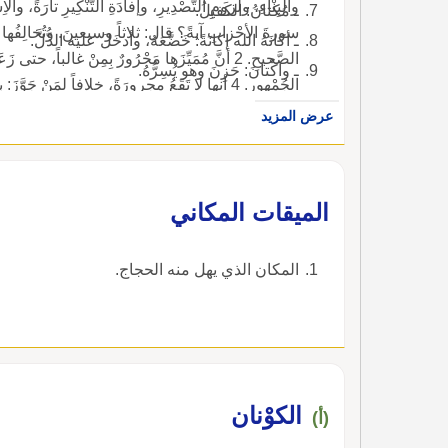
والبِناءِ، ولُزومِ التَّصْدِيرِ، وإفادَةِ التَّنْكِيرِ تارَةً، وال
ـ مُكْتانُ: الكَفيلُ.
ـ أكانَهُ الله إكانَةً: خَضَّعَهُ، وأدخَلَ عليه الذُّلَّ.
ـ واكْتانَ: حَزِنَ وهو يُسِرُّهُ.
الجُمْهورِ. 4 أنها لا تَقَعُ مجرورَةً، خِلافاً لِمَنْ جَوَّزَ: بِكَأَيِّنْ تَبِيعُ هذا. 5 أنَّ خَبَرَها لا يَقَعُ مُفْرَداً.
عرض المزيد
‏الميقات المكاني‏
‏المكان الذي يهل منه الحجاج‏.
الكوْنان
(أ)