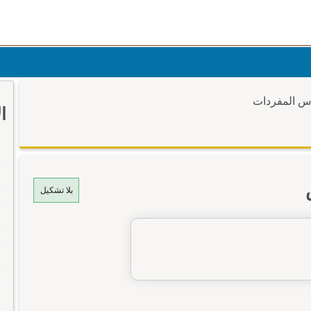
وس المفردات
ا
بلا تشكيل