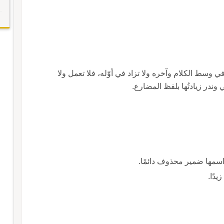
هنا زائدة؛ للتوكيد في وسط الكلام وآخره ولا تزاد في أوّله، فلا تعمل ولا
 وندر زيادتُها بلفظ المضارع.
واسمها ضمير محذوف دائمًا.