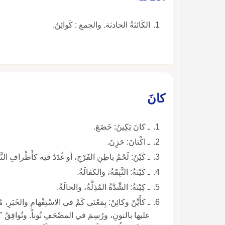
الكَائنَةُ الحادثة. والجمع : كَوائِنُ.
كانَ
ـ كانَ يَكِينُ: خَضَعَ.
ـ اكْتانَ: حَزِنَ.
ـ كَيْنُ: لَحْمُ باطِنِ الفَرْجِ، أو غُدَدٌ فيه كأَطْرافِ النّ
ـ كَيْنَةُ: النَّبِقَةُ، والكَفالَةُ.
ـ كِيْنَةُ: الشِّدَّةُ المُذِلَّةُ، والحالَةُ.
ـ كأَيِّنْ وكائِنْ: بِمَعْنَى كَمْ في الاسْتِفْهامِ والخَبَرِ، م
عليها بالنونِ، ورُسِمَ في المصْحَفِ نُوناً. وتُوافِقُ ''كَمْ'