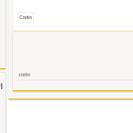
Cretin
cretin
ا