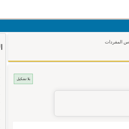
وس المفردات
ا
بلا تشكيل