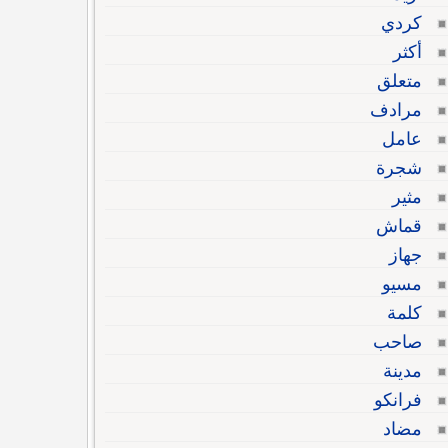
كردي
أكثر
متعلق
مرادف
عامل
شجرة
مثير
قماش
جهاز
مسيو
كلمة
صاحب
مدينة
فرانكو
مضاد