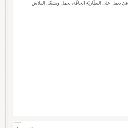
يّ يعمل على البطّاريّة الجافّة، يحمل ويشغّل الفلاش