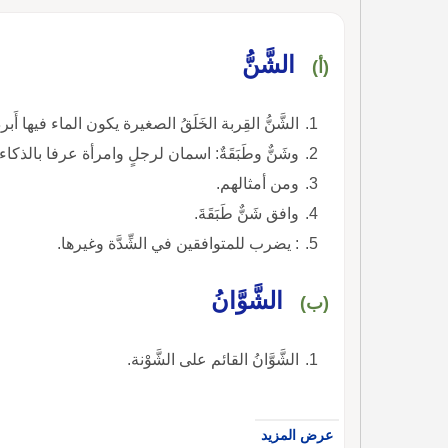
الشَّنُّ
(أ)
الشَّنُّ القِربة الخَلَقُ الصغيرة يكون الماء فيها أَبردَ من غيرها. والجمع : شِنَانٌ.
وشَنٌّ وطَبَقَةٌ: اسمان لرجلٍ وامرأة عرفا بالذكاء.
ومن أمثالهم.
وافق شَنٌّ طَبَقَةَ.
: يضرب للمتوافقين في الشِّدَّة وغيرها.
الشَّوَّانُ
(ب)
الشَّوَّانُ القائم على الشَّوْنة.
عرض المزيد