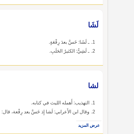
لَشَا
ـ لَشَا: خَسَّ بعدَ رِفْعَةٍ.
ـ لَشِيُّ: الكثيرُ الحَلَبِ.
لشا
التهذيب: أَهمله الليث في كتابه.
وقال ابن الأَعرابي: لَشا إِذ خَسَّ بعد رِفْعة، قال: واللَّشِيُّ الكثير الحَلَب، والله أَعلم.
عرض المزيد