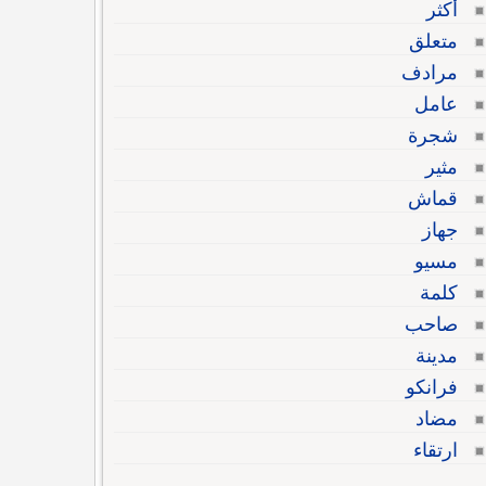
أكثر
متعلق
مرادف
عامل
شجرة
مثير
قماش
جهاز
مسيو
كلمة
صاحب
مدينة
فرانكو
مضاد
ارتقاء