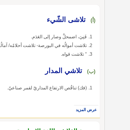
تلاشى الشّيء
(أ)
فَنِيَ، اضمحلَّ وصار إلى العَدَم.
تلاشت أموالُه في البورصة- تلاشت أحلامُه/ آمالُه/ الغيومُ/ الصُّورةُ- تلاشى ا
° تلاشت قواه.
تلاشي المدار
(ب)
(فك) تناقُص الارتفاع المداريّ لقمر صناعيّ.
عرض المزيد