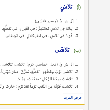
تَلاشٍ
(أ)
[ل ش و]. (مصدر تَلاشَى).
:ثِيابُهُ فِي تَلاشٍ مُسْتَمِرٍّ : في اهْتِراءٍ، في تَقَطُّعٍ.
:قُوَاهُ في تَلاشٍ : في اضْمِحْلالٍ، في انْحِطاطٍ.
تَلاشَى
(ب)
[ل ش و]. (فعل: خماسي لازم). تَلاشَى، يَتَلاشَى،
:تَلاشَى ثَوْبُ مِعْطَفِهِ : تَقَطَّعَ، تَمَزَّقَ، صارَ مُهْتَرِئاً.
:تَلاشَتْ صِحَّةُ الرَّجُلِ : ضَعُفَتْ، وَهُنَتْ.
:تَلاشَتْ قُوَّتُهُ مِنَ التَّعَبِ يَوْماً بَعْدَ يَوْمٍ : خَارَتْ وا
عرض المزيد