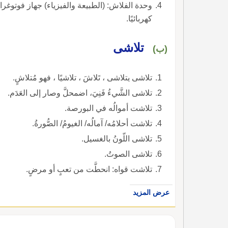
وحدة الفلاش: (الطبيعة والفيزياء) جهاز فوتوغراف
كهربائيًا.
تلاشى
(ب)
تلاشى يتلاشى ، تَلاشَ ، تلاشيًا ، فهو مُتلاشٍ.
تلاشى الشَّيءُ فَنِيَ، اضمحلَّ وصار إلى العَدَم.
تلاشت أموالُه في البورصة.
تلاشت أحلامُه/ آمالُه/ الغيومُ/ الصُّورةُ.
تلاشى اللّونُ بالغسيل.
تلاشى الصوتُ.
تلاشت قواه: انحطَّت من تعبٍ أو مرضٍ.
عرض المزيد