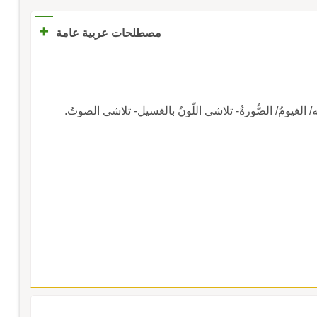
+
مصطلحات عربية عامة
للّونُ بالغسيل- تلاشى الصوتُ.