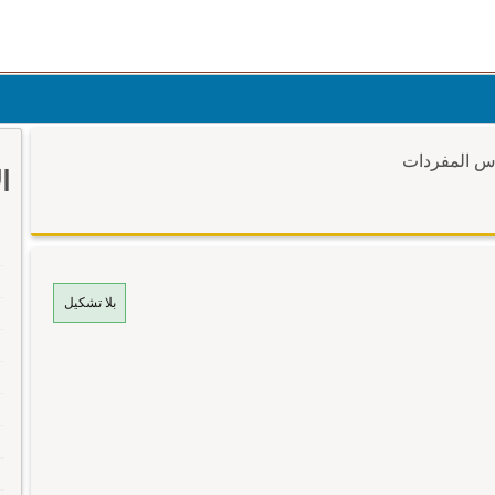
وس المفردات
ا
بلا تشكيل