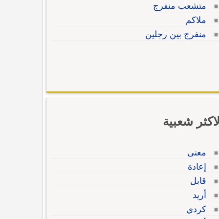
متشعب منفرج
ملاكم
منفرج بين رجلين
لاكثر شعبية
معنى
إعادة
قابل
أريد
كردي