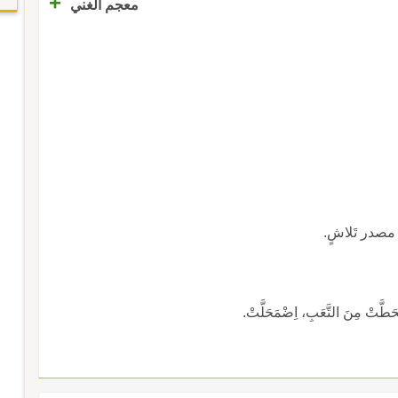
+
معجم الغني
 مصدر تَلاشٍ.
نْحَطَّتْ مِنَ التَّعَبِ، اِضْمَحَلَّتْ.