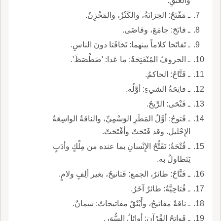
والعُنُقِ.
ـ مَفْتَحُ: الخِزانَةُ، والكَنْزُ، والمَخْزِنُ.
ـ فاتَحَ: جامَعَ، وقاضَى.
ـ تَفاتَحا كلاماً بينهما: تَخافَتا دونَ الناسِ.
ـ الحروفُ المُنْفَتِحَةُ: ما عَدا: 'ضَطْصَظَ'.
ـ فَتَّاحُ: الحاكمُ.
ـ فاتِحَةُ الشيءِ: أوَّلُه.
ـ فَتْحَى: الرِّيحُ.
ـ فَتوحُ: أوَّلُ المَطَرِ الوَسْمِيِّ، والناقةُ الواسِعَةُ
الإِحْليل. وقد فَتَحَتْ وأفْتَحَتْ.
ـ فُتْحَةُ: تَفَتُّحُ الإِنْسانِ بما عنده من مِلْكٍ وأدَبٍ
يَتَطاولُ به.
ـ فَتَّاحٌ: طائرٌ، الجمع: فَتاتيحُ، بغير ألِفٍ ولامٍ.
ـ فُتاحِيَّةُ: طائرٌ آخَرُ.
ـ ناقةٌ مفاتيحُ، وأَيْنُقٌ مفاتيحاتٌ: سمانٌ.
ـ فَواتِحُ القُرْآنِ: أوائلُ السُّوَرِ.