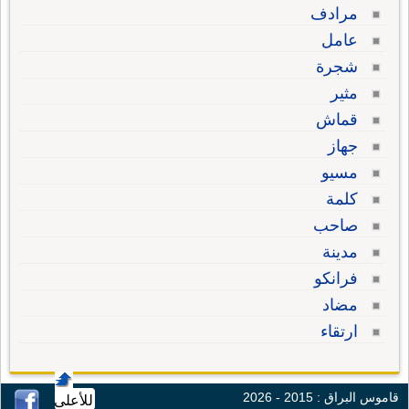
مرادف
عامل
شجرة
مثير
قماش
جهاز
مسيو
كلمة
صاحب
مدينة
فرانكو
مضاد
ارتقاء
قاموس البراق : 2015 - 2026
للأعلى