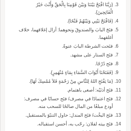
{رَبَّنَا افْتَحْ بَيْنَنَا وَبَيْنَ قَوْمِنَا بِالْحَقِّ وَأَنْتَ خَيْرُ
الْفَاتِحِينَ}.
{فَافْتَحْ بَيْنِي وَبَيْنَهُمْ فَتْحًا}.
فتَحَ البابَ والصندوقَ ونحوهما: أزال إغلاقهما، خلاف
أغلقهما.
فتَحت الشرطة البابَ عنوةً.
فتَح الستار على مشهد.
فتَح دُرْجًا.
{فَفَتَحْنَا أَبْوَابَ السَّمَاءِ بِمَاءٍ مُنْهَمِرٍ}.
{مَا يَفْتَحِ اللهُ لِلنَّاسِ مِنْ رَحْمَةٍ فَلاَ مُمْسِكَ لَهَا}.
فتَح أذنَيْه: أصغى باهتمام.
فتَح اعتمادًا في مصرف/ فتَح حسابًا في مصرف:
أودع مبلغًا من المال صالحًا للسحب منه.
فتَح البخْت/ فتَح المندل: حاول التنبّؤ بالمستقبل.
فتَح بيته لفلان: رحّب به، أحسن استقباله.