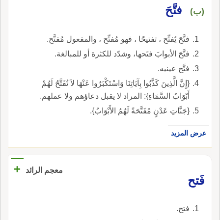
فتَّحَ
(ب)
فتَّحَ يُفتِّح ، تفتيحًا ، فهو مُفتِّح ، والمفعول مُفتَّح.
فتَّحَ الأبوابَ فتَحها، وشدّد للكثرة أو للمبالغة.
فتَّح عينيه.
{إِنَّ الَّذِينَ كَذَّبُوا بِآيَاتِنَا وَاسْتَكْبَرُوا عَنْهَا لاَ تُفَتَّحُ لَهُمْ
أَبْوَابُ السَّمَاءِ}: المراد لا يقبل دعاؤهم ولا عملهم.
{جَنَّاتِ عَدْنٍ مُفَتَّحَةً لَهُمُ الأَبْوَابُ}.
عرض المزيد
+
معجم الرائد
فَتح
فتح.