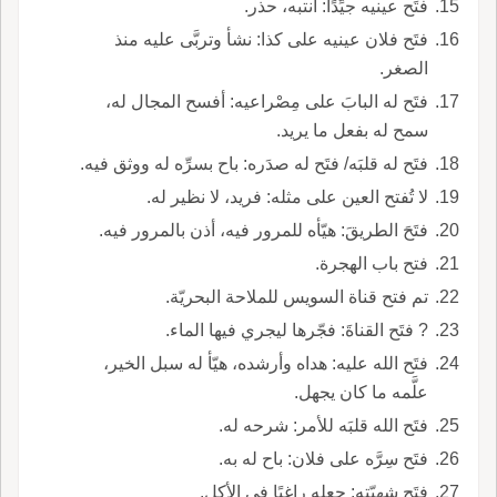
فتَح عينيه جيِّدًا: انتبه، حذر.
فتَح فلان عينيه على كذا: نشأ وتربَّى عليه منذ
الصغر.
فتَح له البابَ على مِصْراعيه: أفسح المجال له،
سمح له بفعل ما يريد.
فتَح له قلبَه/ فتَح له صدَره: باح بسرِّه له ووثق فيه.
لا تُفتح العين على مثله: فريد، لا نظير له.
فتَحَ الطريقَ: هيّأه للمرور فيه، أذن بالمرور فيه.
فتح باب الهجرة.
تم فتح قناة السويس للملاحة البحريّة.
? فتَح القناةَ: فجّرها ليجري فيها الماء.
فتَح الله عليه: هداه وأرشده، هيّأ له سبل الخير،
علَّمه ما كان يجهل.
فتَح الله قلبَه للأمر: شرحه له.
فتَح سِرَّه على فلان: باح له به.
فتَح شهيّته: جعله راغبًا في الأكل.