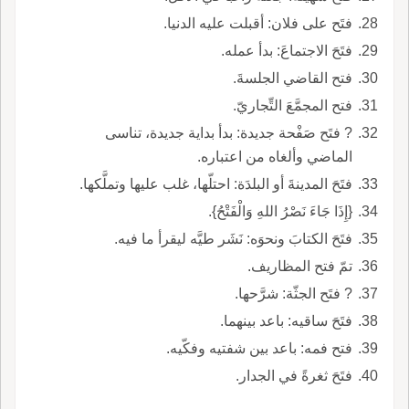
فتَح على فلان: أقبلت عليه الدنيا.
فتَحَ الاجتماعَ: بدأ عمله.
فتح القاضي الجلسةَ.
فتح المجمَّعَ التِّجاريّ.
? فتَح صَفْحة جديدة: بدأ بداية جديدة، تناسى
الماضي وألغاه من اعتباره.
فتَحَ المدينةَ أو البلدَة: احتلّها، غلب عليها وتملَّكها.
{إِذَا جَاءَ نَصْرُ اللهِ وَالْفَتْحُ}.
فتَحَ الكتابَ ونحوَه: نَشَر طيَّه ليقرأ ما فيه.
تمّ فتح المظاريف.
? فتَح الجثّة: شرَّحها.
فتَحَ ساقيه: باعد بينهما.
فتح فمه: باعد بين شفتيه وفكّيه.
فتَحَ ثغرةً في الجدار.