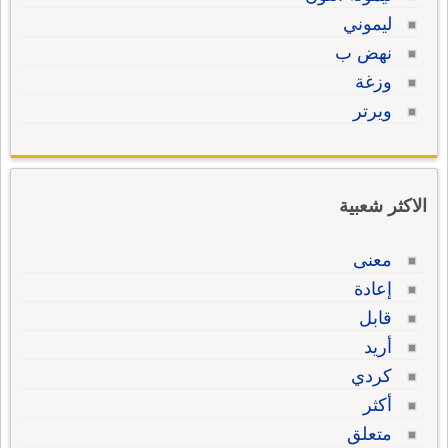
ليموني
نهض ب
وزغة
ويرتر
الاكثر شعبية
معنى
إعادة
قابل
أريد
كردي
أكثر
متعلق