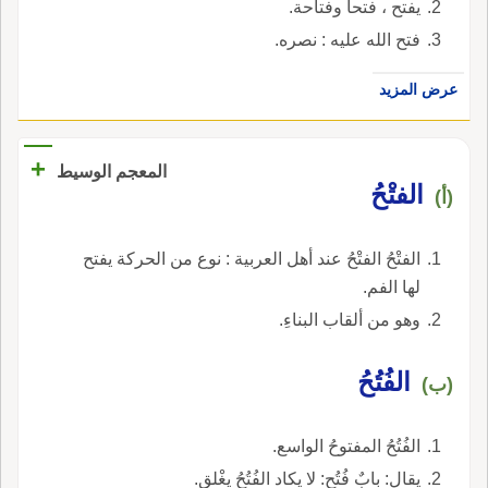
يفتح ، فتحا وفتاحة.
فتح الله عليه : نصره.
عرض المزيد
+
المعجم الوسيط
الفتْحُ
(أ)
الفتْحُ الفتْحُ عند أهل العربية : نوع من الحركة يفتح
لها الفم.
وهو من ألقاب البناءِ.
الفُتُحُ
(ب)
الفُتُحُ المفتوحُ الواسع.
يقال: بابٌ فُتُح: لا يكاد الفُتُحُ يغْلق.