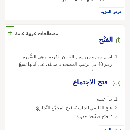
عرض المزيد
+
مصطلحات عربية عامة
الفتْح
(أ)
اسم سورة من سور القرآن الكريم، وهي السُّورة
رقم 48 في ترتيب المصحف، مدنيَّة، عدد آياتها تسعٌ
وعشرون آية.
فتح الاجتماع
(ب)
بدأ عمله.
فتح القاضي الجلسةَ- فتح المجمَّعَ التِّجاريّ.
? فتَح صَفْحة جديدة.
عرض المزيد