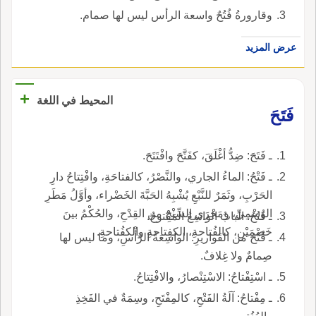
وقارورةُ فُتُحٌ واسعة الرأس ليس لها صمام.
عرض المزيد
+
المحيط في اللغة
فَتَحَ
ـ فَتَحَ: ضِدُّ أغْلَقَ، كفَتَّحَ وافْتَتَحَ.
ـ فَتْحُ: الماءُ الجاري، والنَّصْرُ، كالفتاحَةِ، وافْتِتاحُ دارِ
الحَرْبِ، وثَمَرٌ للنَّبْعِ يُشْبِهُ الحَبَّةَ الخَضْراء، وأوَّلُ مَطَرِ
الوَسْمِيِّ، ومَجْرَى السِّنْخِ من القِدْحِ، والحُكْمُ بينَ
ـ فُتُحُ: البابُ الواسِعُ المَفْتوحُ.
خَصْمَيْنِ، كالفُتاحةِ، الكفِتاحةِ والكفُتاحةِ.
ـ فُتُحُ من القَواريرِ: الواسِعَةُ الرَّأْسِ، وما ليس لها
صِمامٌ ولا غِلافٌ.
ـ اسْتِفْتاحُ: الاسْتِنْصارُ، والافْتِتاحُ.
ـ مِفْتاحُ: آلَةُ الفَتْحِ، كالمِفْتَحِ، وسِمَةٌ في الفَخِذِ