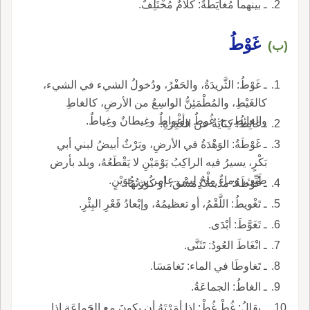
ـ بينهما مُغايَطَةٌ: كلامٌ مُخْتَلِفٌ.
غَوْطُ
(ب)
ـ غَوْطُ: الثَّريدَةُ، والحَفْرُ، ودُخولُ الشيء في الشيء،
كالغَيْطِ، والمُطْمَئِنُّ الواسِعُ من الأرضِ، كالغاطِ
والغائِطِ، ج: غُوطٌ وأغْواطٌ وغِيطانٌ وغِياطٌ.
ـ غائِطُ: كِنَايَةٌ عن العَذِرَةِ.
ـ غَوْطَةُ: الوَهْدَةُ في الأرضِ، وبَرْثٌ أبيضُ لبني أبي
بَكْرٍ، يسيرُ فيه الراكِبُ يَوْمَيْنِ لا يَقْطَعُهُ، وبلد بأرض
طَيِّئ، وماءٌ مِلْحٌ لبني عامر بنِ جُوَيْنٍ.
ـ غُوْطَةُ: مدينةُ دِمَشْقَ، أو كُورَتُها.
ـ تَغْويطُ: اللَّقْمُ، أو تعظيمُهُ، وإبْعادُ قَعْرِ البِئْرِ.
ـ تَغَوَّطَ: أبْدَى.
ـ انْغَاطَ العُودُ: تَثَنَّى.
ـ تَغاوطَا في الماء: تَغامَسَا.
ـ الغاطُ: الجماعَةُ.
ـ يقالُ: غُطْ غُطْ: إذا أمَرْتَهُ أن يكونَ مع الجَماعَةِ إذا