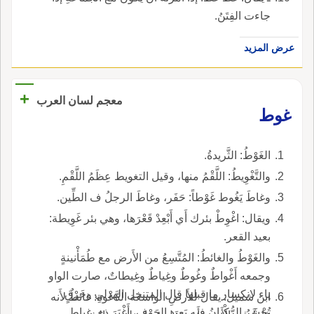
جاءت الفِتَنُ.
عرض المزيد
+
معجم لسان العرب
غوط
الغَوْطُ: الثَّريدةُ.
والتَّغْوِيطُ: اللَّقْمُ منها، وقيل التغويط عِظَمُ اللَّقْمِ.
وغاطَ يَغُوط غَوْطاً: حَفَر، وغاطَ الرجلُ ف الطِّين.
ويقال: اغْوِطْ بئرك أَي أَبْعِدْ قَعْرَها، وهي بئر غَوِيطة:
بعيد القعر.
والغَوْطُ والغائطُ: المُتَّسِعُ من الأَرض مع طُمَأْنينةٍ
وجمعه أَغْواطٌ وغُوطٌ وغِياطٌ وغِيطاتٌ، صارت الواو
ياء لانكسار ما قبلها قال المتنخل الهذلي وخَرْقٍ
ابن شميل: يقال للأَرضِ الواسعة الدَّعْوةِ: غائطٌ لأَنه
تُحْشَرُ الرُّكْبانُ فيه بَعِيدِ الجَوْفِ، أَغْبَرَ ذِي غِياط