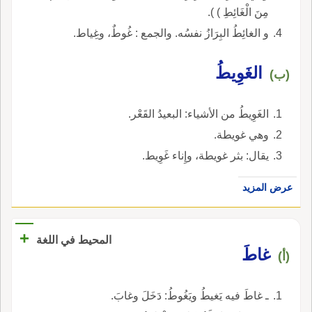
مِنَ الْغَائِطِ ) ).
و الغائِطُ البِرَازُ نفسُه. والجمع : غُوطٌ، وغِياط.
الغَوِيطُ
(ب)
الغَوِيطُ من الأشياء: البعيدُ القَعْر.
وهي غويطة.
يقال: بثر غويطة، وإِناء غَوِيط.
عرض المزيد
+
المحيط في اللغة
غاطَ
(أ)
ـ غاطَ فيه يَغيطُ ويَغُوطُ: دَخَلَ وغابَ.