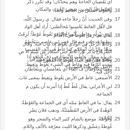
أَي يَقْضِيانِ الحاجةَ وهم يتحدَّثان؛ وقد تكرر ذكر
الغائط في الحديث بمعنى الحدَث والمكان.
والغَوْط أَغْمَضُ من الغائطِ وأَبعَدُ.
وفي الحديث: أَنَّ رجلاً جاءه فقال: ي رسولَ اللّه،
قل لأَهْلِ الغائط يُحْسِنوا مُخالَطتي؛ أَراد أَهل الواد
الذي يَنْزِلُه وغاطَت أَنْساعُ الناقةِ تَغُوطُ غَوْطاً: لَزِقَتْ
يقال: هذا رمل تَغُوطُ في الأَقْدامُ.
ببطنها فدخلت فيه قال قيس بن عاصم سَتَخْطِمُ
وغاطَ الرجلُ في الوادي يَغُوطُ إِذا غاب فيه؛ وقال
سَعْدٌ والرِّبابُ أُنُوفَكم كما غاطَ في أَنْفِ القَضِيبِ
الطِّرِمّاح يذكر ثَوْراً غاطَ حتى اسْتَثارَ مِن شِيَمِ الأَ ضِ
جَرِيرُه ويقال: غاطَتِ الأَنْساعُ في دَفِّ الناقةِ إِذا
سَفاه من دُونِها باد (* قوله [ باده ] هو هكذا في
وغاطَ فلانٌ في الماء يَغُوطُ إِذا انغمَسَ فيه.
تبينت آثارُها فيه وغاطَ في الشيء يَغُوطُ ويَغِيطُ:
الأصل على هذه الصورة.
وهما يتَغاوَطان ف الماء أَي يتَغامَسانِ ويتَغاطَّانِ.
دخل فيه.
الأَصمعي: غاطَ في الأَرض يَغُوط ويَغِيطُ بمعنى غابَ.
ابن الأَعرابي: يقال غُطْ غُطْ إِذا أَمرته أَن يكون م
الجماعة.
يقال: ما في الغاطِ مثله أَي في الجماعة والغَوْطةُ:
الوَهْدةُ في الأَرض المُطْمَئنَّةُ، وذهب فلان يَضْرِ
الخَلاء.
وغُوطةُ: موضع بالشام كثير الماء والشجر وهو
غُوطةُ دِمَشْق وذكرها الليث معرّفة بالأَلف واللام.