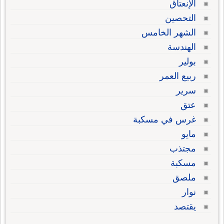
الإنعتاق
التحصين
الشهر الخامس
الهندسة
بولير
ربيع العمر
سرير
عتق
غرس في مسكبة
مايو
مجتذب
مسكبة
ملصق
نوار
يقتصد