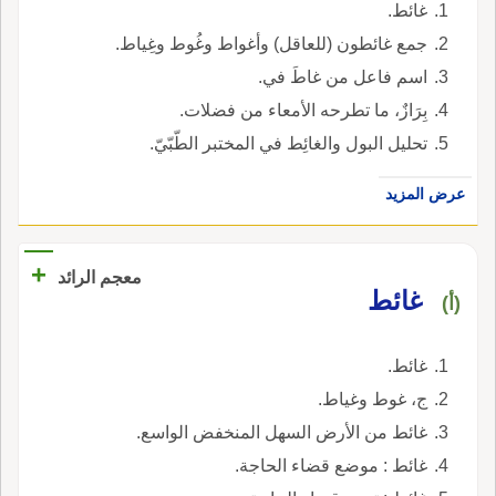
غائط.
جمع غائطون (للعاقل) وأغواط وغُوط وغِياط.
اسم فاعل من غاطَ في.
بِرَازٌ، ما تطرحه الأمعاء من فضلات.
تحليل البول والغائِط في المختبر الطّبّيّ.
عرض المزيد
+
معجم الرائد
غائط
(أ)
غائط.
ج، غوط وغياط.
غائط من الأرض السهل المنخفض الواسع.
غائط : موضع قضاء الحاجة.