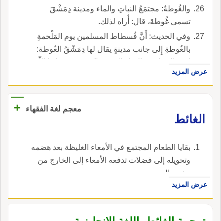
والغُوطةُ: مجتمَعُ النباتِ والماء ومدينة دِمَشْقَ
تسمى غُوطةَ، قال: أُراه لذلك.
وفي الحديث: أَنَّ فُسطاط المسلمين يوم المَلْحمةِ
بالغُوطةِ إِلى جانب مدينةٍ يقال لها دِمَشْقُ الغُوطة:
اسم البساتين والمياه التي حولَ دمشقَ، صانها اللّه
عرض المزيد
تعالى، وه غُوطَتُها.
+
معجم لغة الفقهاء
‏الغائط‏
‏بقايا الطعام المجتمع في الأمعاء الغليظة بعد هضمه
وتحويله إلى فضلات تدفعه الأمعاء إلى الخارج من
مخرج الدبر‏.
عرض المزيد