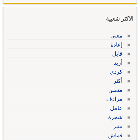
الاكثر شعبية
معنى
إعادة
قابل
أريد
كردي
أكثر
متعلق
مرادف
عامل
شجرة
مثير
قماش