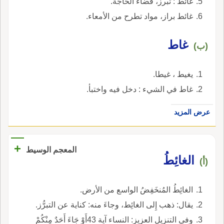
غائط : تبرز، قضاء الحاجة.
غائط براز، مواد تطرح من الأمعاء.
غاط
(ب)
يغيط ، غيطا.
غاط في الشيء : دخل فيه واختبأ.
عرض المزيد
+
المعجم الوسيط
الغائِطُ
(أ)
الغائِطُ المُنخَفِضُ الواسع من الأرض.
يقال: ذهب إِلى الغائِط، وجاءَ منه: كناية عن التبرُّز.
وفي التنزيل العزيز: النساء آية 43أَوْ جَاءَ أَحَدٌ مِنْكُمْ