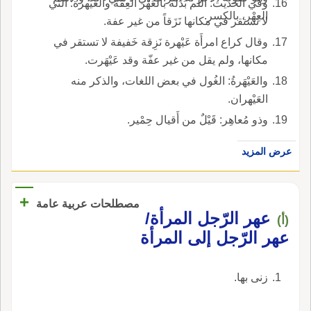
وفي الحديث: اللم بَدِّلْه بالعَهْر العِفَّةَ والعَيْهرة: التي
العِهْر، بالكسر.
لا تستقر في مكانها نَزَقاً من غير عفة.
وقال كراع امرأَة عَيْهرة نَزِقة خَفيفة لا تستقر في
مكانها، ولم يقل من غير عفّة وقد عَيْهَرت.
والعَيْهَرةُ: الغُول في بعض اللغات، والذكر منه
العَيْهران.
وذو مُعاهِر: قَيْلٌ من أَقيال حِمْير.
عرض المزيد
+
مصطلحات عربية عامة
عهر الرّجل المرأة/
(أ)
عهر الرّجل إلى المرأة
زنى بها.