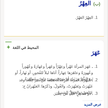
العِهْرُ
(ب)
العِهْرُ العَهْرُ.
+
المحيط في اللغة
عَهَرَ
ـ عَهَرَ المرأةَ عَهْراً وعِهْرّاً وعَهَراً وعَهارَةً وعُهُوراً
وعُهورَةً وعاهَرَها عِهاراً: أتاها ليلاً للفُجورِ، أو نَهاراً، أو
تَبعَ الشَّرَّ وزَنَى، أو سَرَقَ، وهي عاهِرٌ ومُعاهِرَةٌ.
ـ عَيْهَرَةُ: المرأةُ النَّزِقةُ الخَفيفَةُ من غير عِفَّة، وقد
عَيْهَرَتْ وتَعَيْهَرَتْ، والغُولُ، وذَكَرُها: العَيْهَرانُ ج:
عَياهيرُ، والجَمَلُ الشديدُ.
ـ ذُو مُعاهِرٍ: قَيْلٌ من حِمْيَرَ.
عرض المزيد