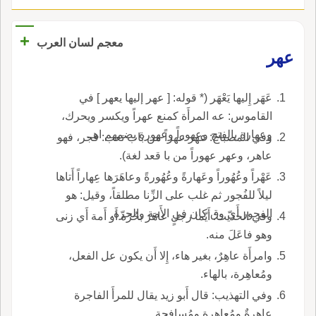
+
معجم لسان العرب
عهر
عَهَر إِليها يَعْهَر (* قوله: [ عهر إليها يعهر ] في
القاموس: عه المرأَة كمنع عهراً ويكسر ويحرك،
وعهارة بالفتح وعهوراً وعهورة بضمهم اهـ.
وفي المصباح: عهر عهراً من باب تعب: فجر، فهو
عاهر، وعهر عهوراً من با قعد لغة).
عَهْراً وعُهُوراً وعَهارةً وعُهُورةً وعاهَرَها عِهاراً أَتاها
ليلاً للفُجور ثم غلب على الزِّنا مطلقاً، وقيل: هو
الفجور أَيّ وق كان في الأَمة والحرّة.
وفي الحديث: أَيّما رجلٍ عاهَرَ بحُرّة أَو أَمة أَي زنى
وهو فاعَلَ منه.
وامرأَة عاهِرٌ، بغير هاء، إِلا أَن يكون عل الفعل،
ومُعاهِرة، بالهاء.
وفي التهذيب: قال أَبو زيد يقال للمرأَ الفاجرة
عاهِرةٌ ومُعاهِرة ومُسافِحة.