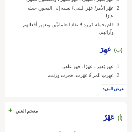
عهَّرَ الأمرَ/ عهَّرَ الشيءَ نسبه إلى الفجور، جعله
عارًا.
قام بحملة كبيرة لانتقاد العلمانيِّين وتعهير أفعالهم
وآرائهم.
عهِرَ
(ب)
عهِرَ يَعهَر ، عهَرًا ، فهو عاهر.
عهِرَتِ المرأةُ عهَرت، فجرت وزنت.
عرض المزيد
+
معجم الغني
عَهْرٌ
(أ)