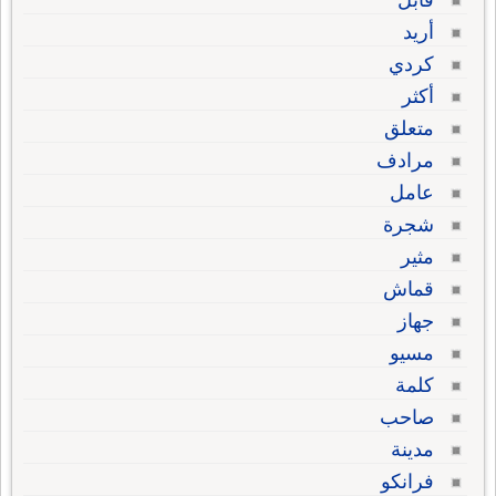
قابل
أريد
كردي
أكثر
متعلق
مرادف
عامل
شجرة
مثير
قماش
جهاز
مسيو
كلمة
صاحب
مدينة
فرانكو