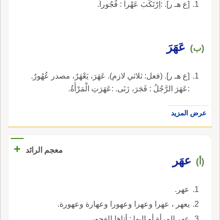
[ع هـ ر]. :اِرْتَكَبَ عَهْراً : فُجُوراً.
عَهَرَ
(ب)
[ع هـ ر]. (فعل: ثلاثي لازم). عَهَرَ، يَعْهَرُ، مصدر عُهُورٌ.
:عَهَرَ الرَّجُلُ : فَجَرَ، زَنَى. :عَهَرَتِ الْمَرْأَةُ.
عرض المزيد
+
معجم الرائد
عهَر
(أ)
عهر.
يعهر ، عهرا وعهرا وعهورا وعهارة وعهورة.
عهر المرأة أو إليها : أتاها للفجور.