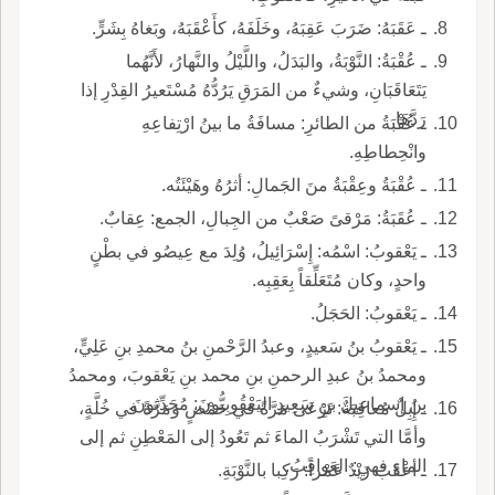
ـ عَقَبَهُ: ضَرَبَ عَقِبَهُ، وخَلَفَهُ، كأَعْقَبَهُ، وبَغاهُ بِشَرٍّ.
ـ عُقْبَةُ: النَّوْبَةُ، والبَدَلُ، واللَّيْلُ والنَّهارُ، لأَنَّهُما
يَتَعَاقَبَانِ، وشيءٌ من المَرَقِ يَرُدُّهُ مُسْتَعيرُ القِدْرِ إذا
رَدَّهَا.
ـ عُقْبَةُ من الطائرِ: مسافَةُ ما بينُ ارْتِفاعِهِ
وانْحِطاطِهِ.
ـ عُقْبَةُ وعِقْبَةُ منَ الجَمالِ: أثرُهُ وهَيْئَتُه.
ـ عُقَبَةُ: مَرْقىً صَعْبٌ من الجِبالِ، الجمع: عِقابٌ.
ـ يَعْقوبُ: اسْمُه: إِسْرَائِيلُ، وُلِدَ مع عِيصُو في بطْنٍ
واحدٍ، وكان مُتَعَلِّقاً بِعَقِبِه.
ـ يَعْقوبُ: الحَجَلُ.
ـ يَعْقوبُ بنُ سَعيدٍ، وعبدُ الرَّحْمنِ بنُ محمدِ بنِ عَلِيٍّ،
ومحمدُ بنُ عبدِ الرحمنِ بنِ محمد بنِ يَعْقوبَ، ومحمدُ
بنُ إسماعيلَ بنِ سَعِيدٍ اليَعْقُوبِيُّونَ: مُحَدِّثونَ.
ـ إِبِلٌ مُعاقِبَةٌ: تَرْعَى مَرَّةً في حَمْضٍ ومَرَّةً في خُلَّةٍ،
وأمَّا التي تَشْرَبُ الماءَ ثم تَعُودُ إلى المَعْطِنِ ثم إلى
الماءِ فهي: العَواقِبُ.
ـ أعْقَبَ زَيْدٌ عَمْراً: رَكِبا بالنَّوْبَةِ.