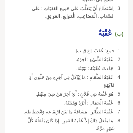
:اِسْتَطَاعَ أَنْ يَتَغَلَّبَ عَلَى جَمِيعِ العَقَبَاتِ : عَلَى
الصِّعَابِ، الْمَصَاعِبِ، الْمَوَانِعِ، العَوَائِقِ.
عُقْبَةٌ
(ب)
جمع: عُقَبٌ. [ع ق ب].
:عُقْبَةُ الشَّيْءِ : آخِرُهُ.
:جَاءتْ عُقْبَتُهُ : نَوْبَتُهُ.
:عُقْبَةُ الطَّعَامِ : مَا يُؤْكَلُ فِي آخِرِهِ مِنْ حَلْوَى أَوْ
فَاكِهَةٍ.
:هُوَ عُقْبَةُ بَنِي فُلاَنٍ : أَيْ آخِرُ مَنْ بَقِيَ مِنْهُمْ.
:عُقْبَةُ الْجَمَالِ : أَثَرُهُ وَهَيْئَتُهُ.
:عُقْبَةُ الطَّائِرِ : مَسَافَةُ مَا بَيْنَ ارْتِفَاعِهِ وَانْحِطَاطِهِ.
:مَا يَفْعَلُ ذَلِكَ إِلاَّ عُقْبَةَ القَمَرِ : إِذَا كَانَ يَفْعَلُهُ كُلَّ
شَهْرٍ مَرَّةً.