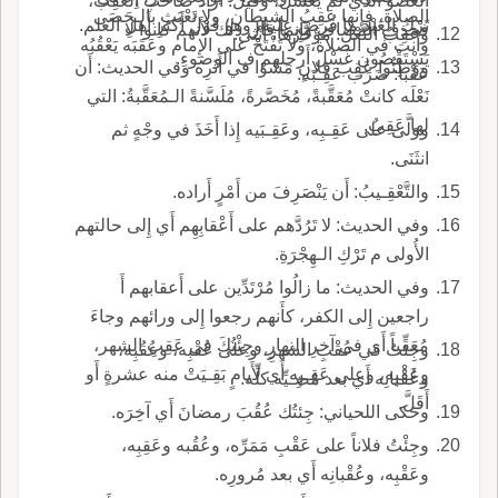
العُضْوُ الذي لم يُغْسَلْ، وقيل: أَراد صاحبَ العَقِب،
الصلاة، فإِنها عَقِبُ الشيطان، ولا تَعْبَث بالـحَصَى
تَرْكِ العَبْد ما فُرِضَ عليه، وهو قَوْلُ أَكثرِ أَهلِ العلم.
فحذف المضاف وإِنما قال ذلك لأَنهم كانوا لا
وعَقِبُ النَّعْلِ: مُؤَخَّرُها، أُنْثى.
وأَنت في الصلاة، ولا تَفْتَحْ على الإِمام وعَقَبَه يَعْقُبُه
يَسْتَقْصُون غَسْلَ أَرجلهم ف الوضوءِ.
ووَطِئُوا عَقِبَ فلانٍ مَشَوْا في أَثَرِه وفي الحديث: أَن
عَقْباً: ضَرَب عَقِـبَه.
نَعْلَه كانتْ مُعَقَّبةً، مُخَصَّرةً، مُلَسَّنةً الـمُعَقَّبةُ: التي
لها عَقِبٌ.
ووَلَّى على عَقِـبِه، وعَقِـبَيه إِذا أَخَذَ في وجْهٍ ثم
انثَنَى.
والتَّعْقِـيبُ: أَن يَنْصَرِفَ من أَمْرٍ أَراده.
وفي الحديث: لا تَرُدَّهم على أَعْقابِهِم أَي إِلى حالتهم
الأُولى م تَرْكِ الـهِجْرَةِ.
وفي الحديث: ما زالُوا مُرْتَدِّين على أَعقابهم أَ
راجعين إِلى الكفر، كأَنهم رجعوا إِلى ورائهم وجاءَ
مُعَقِّباً أَي في آخرِ النهارِ وجِئْتُكَ في عَقِبِ الشهر،
وجِئتُ في عُقْبِ الشهرِ، وعلى عُقْبِه، وعُقُبِه،
وعَقْبِه، وعلى عَقِـبِه أَي لأَيامٍ بَقِـيَتْ منه عشرةٍ أَو
وعُقْبانِه أَي بعد مُضِـيِّه كلِّه.
أَقَلَّ.
وحكى اللحياني: جِئتُك عُقُبَ رمضانَ أَي آخِرَه.
وجِئْتُ فلاناً على عَقْبِ مَمَرِّه، وعُقُبه وعَقِبِه،
وعَقْبِه، وعُقْبانِه أَي بعد مُرورِه.