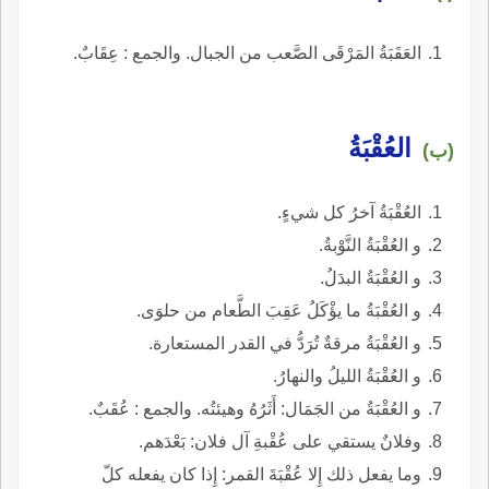
العَقَبَةُ المَرْقَى الصَّعب من الجبال. والجمع : عِقَابٌ.
العُقْبَةُ
(ب)
العُقْبَةُ آخرُ كل شيءٍ.
و العُقْبَةُ النَّوْبةُ.
و العُقْبَةُ البدَلُ.
و العُقْبَةُ ما يؤْكَلُ عَقِبَ الطَّعام من حلوَى.
و العُقْبَةُ مرقةٌ تُرَدُّ في القدر المستعارة.
و العُقْبَةُ الليلُ والنهارُ.
و العُقْبَةُ من الجَمَال: أَثَرُهُ وهيئتُه. والجمع : عُقَبٌ.
وفلانٌ يستقي على عُقْبةِ آل فلان: بَعْدَهم.
وما يفعل ذلك إِلا عُقْبَةَ القمر: إِذا كان يفعله كلّ