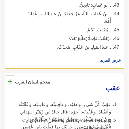
ـ أبو عُقابٍ: تابِعِيٌّ.
ـ ابنُ عُقابَ: الشَّاعِرُ جَعْفَرُ بنُ عبدِ اللهِ، وعُقابُ:
أُمُّهُ.
ـ مُعْقِبُ: نَجْمٌ.
ـ يَعْقُبُ نَجْماً: يَطْلُعُ بَعْدَهُ.
ـ عبدُ المَلِكِ بنُ عَقَّابٍ: مُحدِّثٌ.
عرض المزيد
+
معجم لسان العرب
عقب
عَقِبُ كُلِّ شيءٍ، وعَقْبُه، وعاقِـبتُه، وعاقِـبُه، وعُقْبَتُه
وعُقْباهُ، وعُقْبانُه: آخِرُه؛ قال خالدُ ابن زُهَيْر الـهُذلي
فإِنْ كنتَ تَشْكُو من خَليلٍ مَخافةً، * فتِلْكَ الجوازِي
والجمعُ: العَواقِبُ والعُقُبُ والعُقْبانُ، والعُقْبَـى:
عُقْبُها ونُصُورُه يقول: جَزَيْتُكَ بما فَعَلْتَ بابن عُوَيْمر.
كالعاقبةِ، والعُقْبِ.