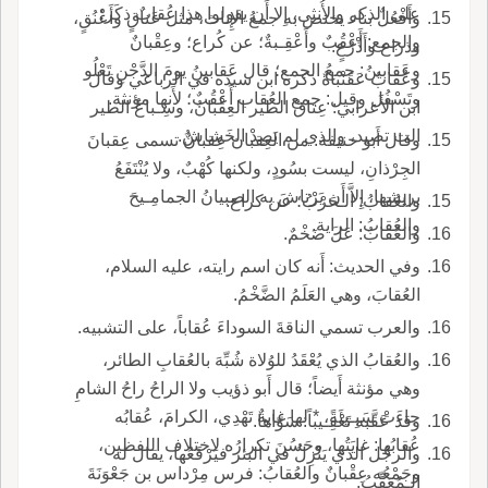
على الذكر والأُنثى، إِلا أَن يقولوا هذا عُقابٌ ذكَر؛
وأَفْعُلٌ بناء يختص به جمعُ الإِناث، مثل عَناقٍ وأَعْنُقٍ،
والجمع: أَعْقُبٌ وأَعْقِـبةٌ؛ عن كُراع؛ وعِقْبانٌ
وذراع وأَذْرُعٍ.
وعَقابينُ: جمعُ الجمع؛ قال عَقابينُ يومَ الدَّجْنِ تَعْلُو
وعُقابٌ عَقَنْباةٌ ذكره ابن سيده في الرباعي وقال
وتَسْفُل وقيل: جمع العُقاب أَعْقُبٌ؛ لأَنها مؤنثة.
ابن الأَعرابي: عِتاقُ الطير العِقْبانُ، وسِـباعُ الطير
الت تصيد، والذي لم يَصِدْ الخَشاشُ.
وقال أَبو حنيفة: من العِقبان عِقبانٌ تسمى عِقبانَ
الجِرْذانِ، ليست بسُودٍ، ولكنها كُهْبٌ، ولا يُنْتَفَعُ
بريشها، إِلاَّ أَن يَرْتاشَ به الصبيانُ الجمامِـيحَ
والعُقابُ: الـحَرْبُ؛ عن كراع.
والعُقابُ: الراية.
والعُقابُ: عَلَ ضَخْمٌ.
وفي الحديث: أَنه كان اسم رايته، عليه السلام،
العُقابَ، وهي العَلَمُ الضَّخْمُ.
والعرب تسمي الناقةَ السوداءَ عُقاباً، على التشبيه.
والعُقابُ الذي يُعْقَدُ للوُلاة شُبِّهَ بالعُقابِ الطائر،
وهي مؤنثة أَيضاً؛ قال أَبو ذؤيب ولا الراحُ راحُ الشامِ
جاءَتْ سَبِـيئَةً، * لها غايةٌ تَهْدِي، الكرامَ، عُقابُه
وقد عَقَّبه تَعْقِـيباً: سَوّاها.
عُقابُها: غايَتُها، وحَسُنَ تكرارُه لاختلاف اللفظين،
والرجُل الذي يَنْزِلُ في البئر فيَرْفَعُها، يقال له
وجَمْعُه عِقْبانٌ والعُقابُ: فرس مِرْداس بن جَعْوَنَةَ
الـمُعَقِّبُ.