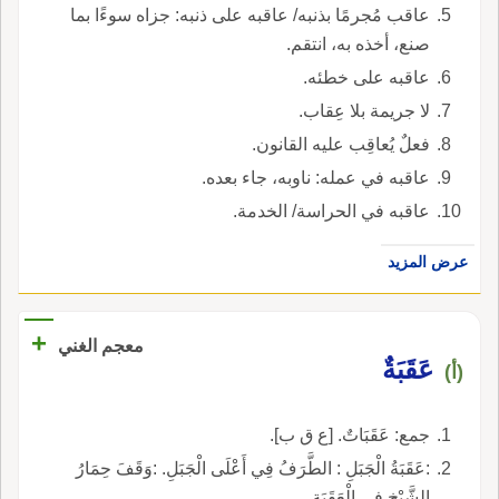
عاقب مُجرمًا بذنبه/ عاقبه على ذنبه: جزاه سوءًا بما
صنع، أخذه به، انتقم.
عاقبه على خطئه.
لا جريمة بلا عِقاب.
فعلٌ يُعاقِب عليه القانون.
عاقبه في عمله: ناوبه، جاء بعده.
عاقبه في الحراسة/ الخدمة.
عرض المزيد
+
معجم الغني
عَقَبَةٌ
(أ)
جمع: عَقَبَاتٌ. [ع ق ب].
:عَقَبَةُ الْجَبَلِ : الطَّرَفُ فِي أَعْلَى الْجَبَلِ. :وَقَفَ حِمَارُ
الشَّيْخِ فِي الْعَقَبَةِ.