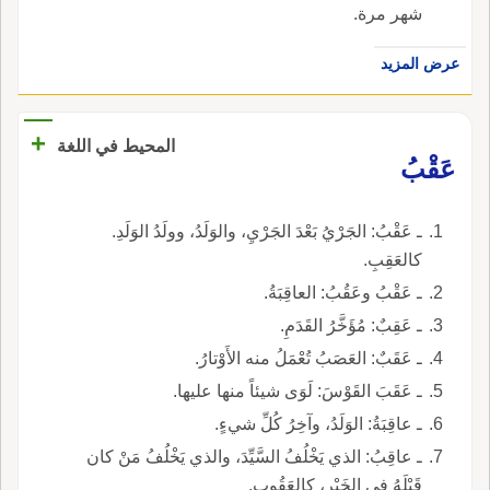
شهر مرة.
عرض المزيد
+
المحيط في اللغة
عَقْبُ
ـ عَقْبُ: الجَرْيُ بَعْدَ الجَرْيِ، والوَلَدُ، وولَدُ الوَلَدِ.
كالعَقِبِ.
ـ عَقْبُ وعَقُبُ: العاقِبَةُ.
ـ عَقِبٌ: مُؤَخَّرُ القَدَمِ.
ـ عَقَبٌ: العَصَبُ تُعْمَلُ منه الأَوْتارُ.
ـ عَقَبَ القَوْسَ: لَوَى شيئاً منها عليها.
ـ عاقِبَةُ: الوَلَدُ، وآخِرُ كُلِّ شيءٍ.
ـ عاقِبُ: الذي يَخْلُفُ السَّيِّدَ، والذي يَخْلُفُ مَنْ كان
قَبْلَهُ في الخَيْرِ، كالعَقُوبِ.