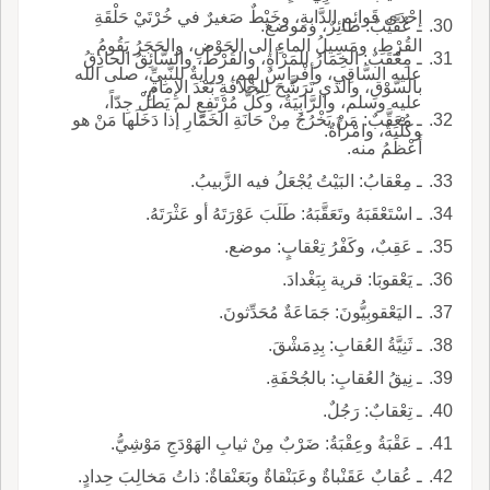
إحْدَى قَوائِمِ الدَّابةِ، وخَيْطٌ صَغيرٌ في خُرْتَيْ حَلْقَةِ
ـ عُقَّيْبٌ: طائِرٌ، وموضع.
القُرْطِ، ومَسِيلُ الماءِ إلى الحَوْضِ، والحَجَرُ يَقُومُ
ـ مِعْقَبٌ: الخِمَارُ للمَرْأةِ، والقُرْطُ، والسَّائِقُ الحاذِقُ
عليه السَّاقِي، وأفْراسٌ لهم، ورايةٌ للنَّبِيِّ، صلى الله
بالسَّوْقِ، والذي تَرَشَّحَ لِلخلافَةِ بَعْدَ الإِمامِ.
عليه وسلم، والرَّابِيَةُ، وكُلُّ مُرْتَفِعٍ لم يَطُلْ جِدّاً،
ـ مُعَقَّبٌ: مَنْ يَخْرُجُ مِنْ حَانَةِ الخَمَّارِ إذا دَخَلَها مَنْ هو
وكَلْبَةٌ، وامْرأَةٌ.
أَعْظَمُ منه.
ـ مِعْقابُ: البَيْتُ يُجْعَلُ فيه الزَّبيبُ.
ـ اسْتَعْقَبَهُ وتَعَقَّبَهُ: طَلَبَ عَوْرَتَهُ أو عَثْرَتَهُ.
ـ عَقِبٌ، وكَفْرُ تِعْقابٍ: موضع.
ـ يَعْقوبَا: قرية بِبَغْدادَ.
ـ اليَعْقوبِيُّونَ: جَمَاعَةٌ مُحَدِّثونَ.
ـ ثَنِيَّةُ العُقابِ: بِدِمَشْقَ.
ـ نِيقُ العُقابِ: بالجُحْفَةِ.
ـ تِعْقابٌ: رَجُلٌ.
ـ عَقْبَةُ وعِقْبَةُ: ضَرْبٌ مِنْ ثيابِ الهَوْدَجِ مَوْشِيُّ.
ـ عُقابٌ عَقَنْباةٌ وعَبَنْقاةٌ وبَعَنْقاةٌ: ذاتُ مَخالِبَ حِدادٍ.