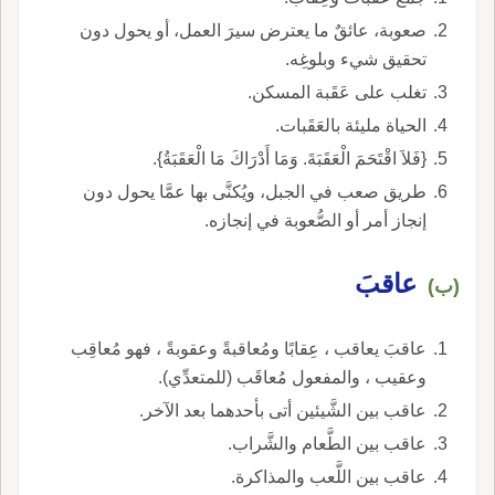
صعوبة، عائقٌ ما يعترض سيرَ العمل، أو يحول دون
تحقيق شيء وبلوغِه.
تغلب على عَقَبة المسكن.
الحياة مليئة بالعَقَبات.
{فَلاَ اقْتَحَمَ الْعَقَبَةَ. وَمَا أَدْرَاكَ مَا الْعَقَبَةُ}.
طريق صعب في الجبل، ويُكنَّى بها عمَّا يحول دون
إنجاز أمر أو الصُّعوبة في إنجازه.
عاقبَ
(ب)
عاقبَ يعاقب ، عِقابًا ومُعاقبةً وعقوبةً ، فهو مُعاقِب
وعقيب ، والمفعول مُعاقَب (للمتعدِّي).
عاقب بين الشَّيئين أتى بأحدهما بعد الآخر.
عاقب بين الطَّعام والشَّراب.
عاقب بين اللَّعب والمذاكرة.