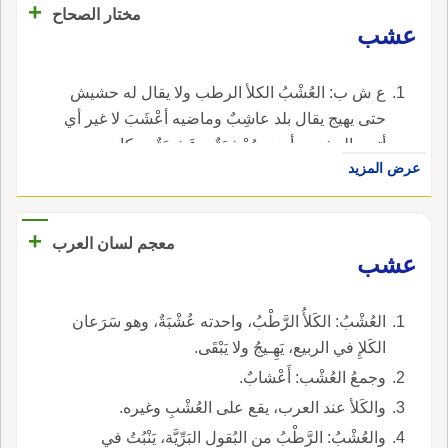
+
مختار الصحاح
عشب
ع ش ب: العُشْبُ الكلأ الرطب ولا يقال له حشيش
حتى يهيج يقال بلد عاشِبٌ وماضيه أعْشَبَ لا غير أي
أتيت العشب وأرض مُعْشِبَةٌ و عَشِيبَةٌ ومكان
عرض المزيد
عَشِيبٌ و اعْشَوْشَبَ الأرض أي كثر عشبها وهو
مبالغة كاخشوشن.
+
معجم لسان العرب
عشب
العُشْبُ: الكَلأُ الرَّطْبُ، واحدته عُشْبَةٌ، وهو سَرَعان
الكَلإِ في الربيع، يَهِـيجُ ولا يَبْقَى.
وجمعُ العُشْب: أَعْشابٌ.
والكَلأ عند العرب، يقع على العُشْبِ وغيره.
والعُشْبُ: الرَّطْبُ من البُقول البَرِّيَّة، يَنْبُتُ في