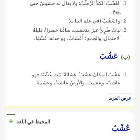
العُشْبُ الكلأُ الرَّطْبُ: ولا يقال له حشيشٌ حتى
يهيجَ.
و العُشْبُ (في علم النبات).
نباتٌ طَرِيٌّ غيرُ متخشب، ساقُهُ خضراءُ قليلةُ
الاحتمال. والجمع : أَعْشَابٌ، وواحدته: عُشْبَةٌ.
عَشُبَ
(ب)
عَشُبَ المكانُ عَشُبَ ُ عَشَابَةً: نَبَت عُشْبُهُ فهو
عاشِبٌ، وعَشِيبٌ، والأَرضُ عاشِبَةٌ، وعَشِبيَةٌ.
عرض المزيد
+
المحيط في اللغة
عُشْبُ