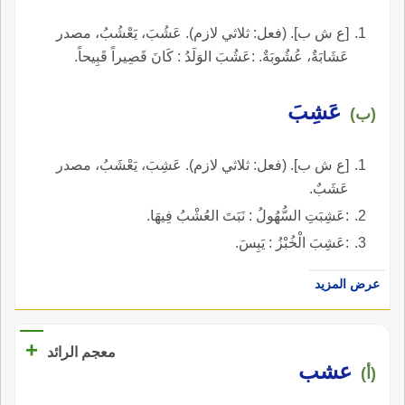
[ع ش ب]. (فعل: ثلاثي لازم). عَشُبَ، يَعْشُبُ، مصدر
عَشَابَةٌ، عُشُوبَةٌ. :عَشُبَ الوَلَدُ : كَانَ قَصِيراً قَبِيحاً.
عَشِبَ
(ب)
[ع ش ب]. (فعل: ثلاثي لازم). عَشِبَ، يَعْشَبُ، مصدر
عَشَبٌ.
:عَشِبَتِ السُّهُولُ : نَبَتَ العُشْبُ فِيهَا.
:عَشِبَ الْخُبْزُ : يَبِسَ.
عرض المزيد
+
معجم الرائد
عشب
(أ)