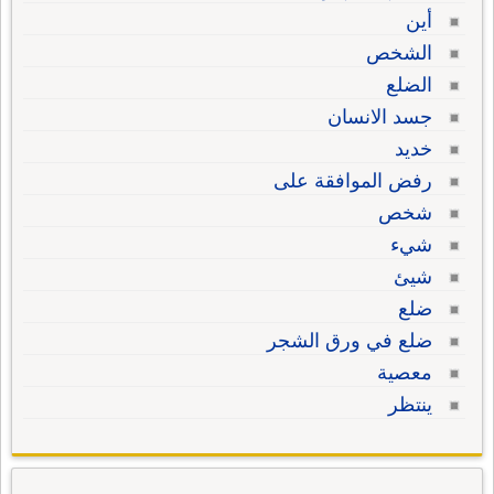
أين
الشخص
الضلع
جسد الانسان
خديد
رفض الموافقة على
شخص
شيء
شيئ
ضلع
ضلع في ورق الشجر
معصية
ينتظر