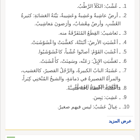
ـ عُشْبُ: الكَلَأ الرَّطْبُ.
ـ أرضٌ عاشِبةٌ وعَشِبةٌ وعَشِيبةٌ، بَيِّنَةُ العَشابَةِ: كثيرةُ
العُشْبِ. وأرضٌ مِعْشابٌ، وأرَضونَ مَعاشِيبُ.
ـ تَعاشيبُ: القِطَعُ المُتَفَرِّقَةُ منه.
ـ أعْشَبَتِ الأرضُ: أنْبَتَتْهُ، كعَشَّبَتْ واعْشَوْشَبَتْ.
ـ أعْشَبَ القَوْمُ: أصابُوا عُشْباً، كاعْشَوْشَبُوا.
ـ تَعَشَّبَتِ الإِبِلُ: رَعَتْه، وسَمِنَتْ، كأَعْشَبَتُ.
ـ عَشَبَةُ: النابُ الكبيرةُ، والرَّجُلُ القصيرُ، كالعَشيب،
والمرأةُ القصيرةُ في دَمامَةٍ، والشيخُ المُنْحَنِي كِبَراً،
والنَّعْجَةُ الكبيرةُ المُسِنَّةُ.
ـ أعْشَبَه: أعْطاه ناقةً مُسِنَّةً.
ـ عَشِبَ: يَبِسَ.
ـ عِيالٌ عَشَبٌ: ليس فيهم صغيرٌ.
عرض المزيد