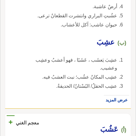
أرضٌ عاشبة.
عشُبتِ البراري وانتشرت القطعانُ ترعى.
حيوان عاشب: آكل للأعشاب.
عشِبَ
(ب)
عشِبَ يَعشَب ، عَشَبًا ، فهو أعشبُ وعشِب
وعشيب.
عشِب المكانُ عشُب؛ نبت العشبُ فيه.
عشِب الحقلُ/ البُسْتانُ/ الحديقةُ.
عرض المزيد
+
معجم الغني
عَشُبَ
(أ)