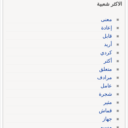
الاكثر شعبية
معنى
إعادة
قابل
أريد
كردي
أكثر
متعلق
مرادف
عامل
شجرة
مثير
قماش
جهاز
مسيو