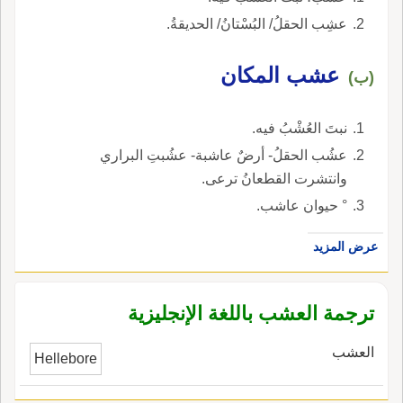
عشِب الحقلُ/ البُسْتانُ/ الحديقةُ.
عشب المكان
(ب)
نبتَ العُشْبُ فيه.
عشُب الحقلُ- أرضٌ عاشبة- عشُبتِ البراري
وانتشرت القطعانُ ترعى.
° حيوان عاشب.
عرض المزيد
ترجمة العشب باللغة الإنجليزية
العشب
Hellebore