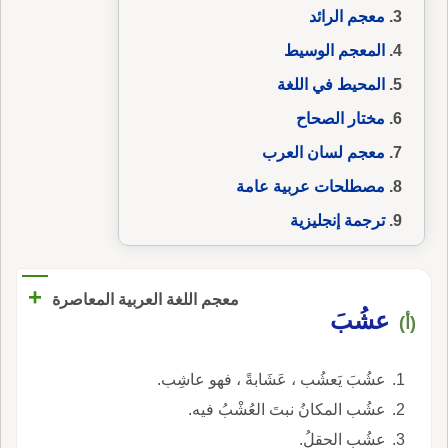
معجم الرائد
المعجم الوسيط
المحيط في اللغة
مختار الصحاح
معجم لسان العرب
مصطلحات عربية عامة
ترجمة إنجليزية
+
معجم اللغة العربية المعاصرة
عشُبَ
(أ)
عشُبَ يَعشُب ، عَشَابةً ، فهو عاشِب.
عشُب المكانُ نبتَ العُشْبُ فيه.
عشُب الحقلُ.