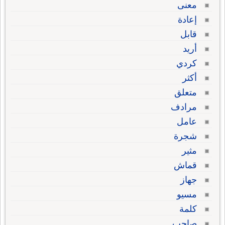
معنى
إعادة
قابل
أريد
كردي
أكثر
متعلق
مرادف
عامل
شجرة
مثير
قماش
جهاز
مسيو
كلمة
صاحب