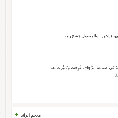
هو مُشتَهِر ، والمفعول مُشتَهَر به.
ُ في صناعة الزُّجاج: عُرِفت وتَميَّزت به.
.
+
معجم الرائد