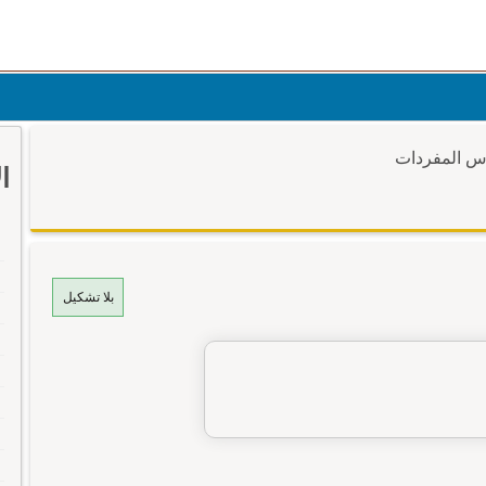
وس المفردات
ا
بلا تشكيل