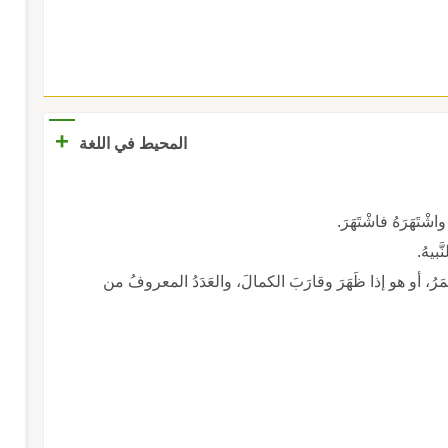
+
المحيط في اللغة
شْتَهَرَهُ فاشْتَهَرَ.
بيهُ.
والقَمَرُ، أو هو إذا ظَهَرَ وقارَبَ الكمالَ، والعَدَدُ المعروفُ من