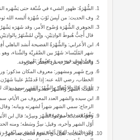
الشُّهْرَةُ: ظهور الشيء في شُنْعَة حتى يَشْهَره ال
وف الحديث: من لَبِسَ ثَوْبَ شُهْرَة أَلبسه الله ثوبَ م
قال أُحِبُّ هُبوطَ الوادِيَيْنِ، وإِنَّنِ لمُشْتَهَرٌ بِالواد
شهر المُلَيْساء: شَهْرٌ بين الصَّفَرِيّ
وقت ليس فيه مِيرة وتَسُومُ: تَعْرِض.
والشَّاهِرِيَّة: ضَرْب من العِطْر، معروفة.
ورج شَهِير ومشهور: معروف المكان مذكور؛ ورجل
الخطاب، رضي الله عنه: إِذا قَدمْتُمْ علينا شَهَرْن أَح
بَلَوْناك كان الاخْتِيارُ والشَّهْرُ: القَمَر، سمي ب
الليث: الشَّهْرُ والأَشْهُر عدد والشهور جماعة.
ابن سيده والشهر العدد المعروف من الأَيام، سمي بذ
الزجاج: سمي الشهر شهراً لشهرته و
يَشْهَرُون دخول وخروجه.