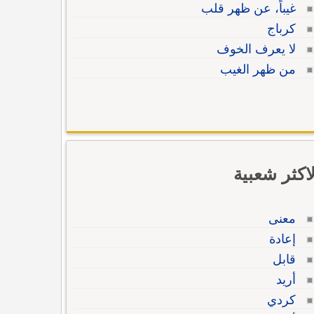
غيباً، عن ظهر قلب
كرباج
لا يعرف الخوف
من ظهر الغيب
لاكثر شعبية
معنى
إعادة
قابل
أريد
كردي