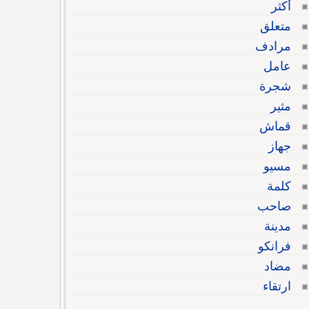
أكثر
متعلق
مرادف
عامل
شجرة
مثير
قماش
جهاز
مسيو
كلمة
صاحب
مدينة
فرانكو
مضاد
ارتقاء