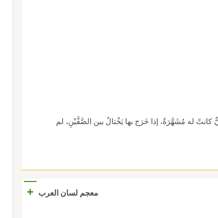
 كانتْ له مُشَهَّرَةٌ، إذا خَرَج بها يَخْتالُ بين الصَّفَّيْنِ، لم
+
معجم لسان العرب