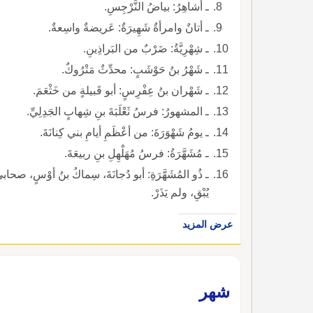
ـ أشاهِرُ: بياضُ النَّرْجِسِ.
ـ أتانٌ وامرأةٌ شَهِيرَةٌ: عَريضةٌ واسِعةٌ.
ـ شِهْرِيَّةُ: ضَرْبٌ من البَراذِينِ.
ـ شَهْرُ بنُ حَوْشَبٍ: محدِّثٌ مَتْرُوكٌ.
ـ شَهْران بنُ عِفْرِسٍ: أبو قَبيلةٍ من خَثْعَمَ.
ـ المشهورُ: فرسُ ثَعْلَبَةَ بنِ شِهابٍ الجَدِلِيِّ.
ـ يومُ شَهْوَرَةَ: من أعْظَمِ أيامِ بني كِنانَةَ.
ـ مُشَهَّرَةُ: فرسُ مُهَلْهِلِ بنِ ربيعَةَ.
ـ ذُو المُشَهَّرَةِ: أبو دُجانَةَ، سِماكُ بنُ أوْسٍ، صحابيٌّ
يُبْقِ، ولم يَذَرْ.
عرض المزيد
شهر