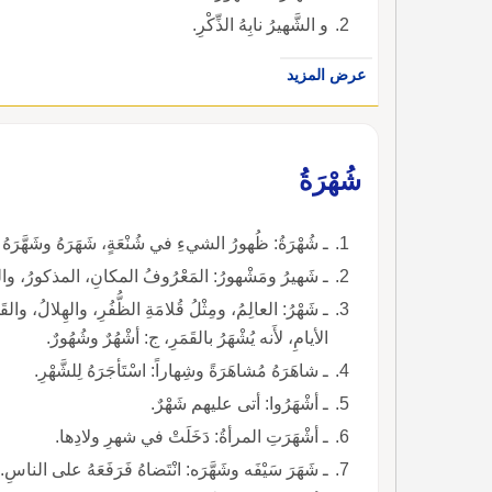
و الشَّهيرُ نابِهُ الذِّكْرِ.
عرض المزيد
شُهْرَةُ
ـ شُهْرَةُ: ظُهورُ الشيءِ في شُنْعَةٍ، شَهَرَهُ وشَهَّرَهُ وا
ـ شَهيرُ ومَشْهورُ: المَعْرُوفُ المكانِ، المذكورُ، والنَّ
ـ شَهْرُ: العالِمُ، ومِثْلُ قُلامَةِ الظُّفُرِ، والهِلالُ، 
الأيامِ، لأَنه يُشْهَرُ بالقَمَرِ، ج: أشْهُرٌ وشُهُورٌ.
ـ شاهَرَهُ مُشاهَرَةً وشِهاراً: اسْتَأجَرَهُ لِلشَّهْرِ.
ـ أشْهَرُوا: أتى عليهم شَهْرٌ.
ـ أشْهَرَتِ المرأةُ: دَخَلَتْ في شهرِ ولادِها.
ـ شَهَرَ سَيْفَه وشَهَّرَه: انْتَضاهُ فَرَفَعَهُ على الناسِ.