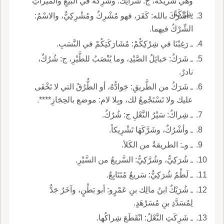
وهي شَريكَةٌ، ج: شَرائِكُ. وشَرِكَهُ في البَيْعِ والميراثِ
شِرْكَةً.
ـ أشْرَكَ بالله: كَفَرَ، فهو مُشْرِكٌ ومُشْرِكِيٌّ، والاسْمُ:
الشِّرْكُ فيهما.
ـ رَغِبْنَا في شِرْكِكُمْ: مُشَارَكَتِكُمْ في النَّسَبِ.
ـ شَرَكُ: حَبائِلُ الصَّيْدِ، وما يُنْصَبُ للطَّيْرِ، ج: شُرُكٌ،
نادرٌ.
ـ شَرَكُ من الطَّريقِ: جَوادُّهُ، أو الطُّرُقُ التي لا تَخْفَى
عليك ولا تَسْتَجْمِعُ لك، وبِلا لام: موضع بالحِجَازِ****.
ـ شِراكُ: سَيْرُ النَّعْلِ ج: شُرُكُ.
ـ وأشْرُكٌ، وشَرَّكَهَا تَشْرِيكاً.
ـ وـ: الطريقةُ من الكَلأ.
ـ شُرَكِيُّ، وشُرَّكِيُّ: السَّريعُ من السَّيْرِ.
ـ لَطْمٌ شُرَكِيٌّ: سَريعٌ مُتَتَابِعٌ.
ـ شُرَيْكٌ ابنُ مالِك بنِ عَمْرٍو: أبو بَطْنٍ، وآخَرُ جَدٌّ
لِمُسَدَّدِ بنِ مُسَرْهَدٍ.
ـ شَرِكَتِ النَّعْلُ: انْقَطَعَ شِراكُها.