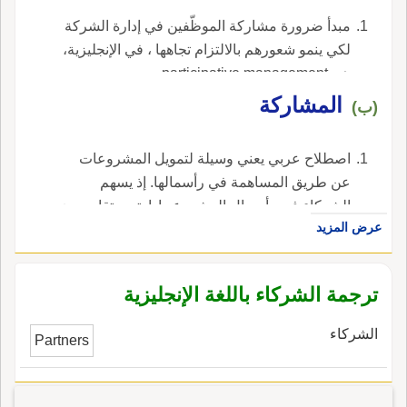
مبدأ ضرورة مشاركة الموظّفين في إدارة الشركة
لكي ينمو شعورهم بالالتزام تجاهها ، في الإنجليزية،
هي participative management.
المشاركة
(ب)
اصطلاح عربي يعني وسيلة لتمويل المشروعات
عن طريق المساهمة في رأسمالها. إذ يسهم
الشركاء في رأسمال المشروع وإدارته ويتقاسمون
عرض المزيد
أرباحه وفقاً لما يتمّ الاتّفاق عليه بينما تقسم
الخسائر بحسب نسبة المساهمة في رأس المال. ،
في الإنجليزية، هي musharakah.
ترجمة الشركاء باللغة الإنجليزية
الشركاء
Partners