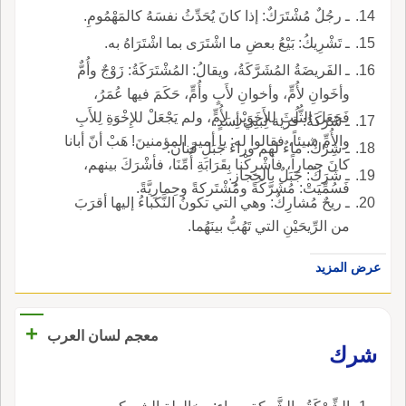
ـ رجُلٌ مُشْتَرَكٌ: إذا كانَ يُحَدِّثُ نفسَهُ كالمَهْمُومِ.
ـ تَشْرِيكُ: بَيْعُ بعضِ ما اشْتَرَى بما اشْتَرَاهُ به.
ـ الفَريضَةُ المُشَرَّكَةُ، ويقالُ: المُشْتَرَكَةُ: زَوْجٌ وأُمٌّ
وأخَوانِ لأُمٍّ، وأخوانِ لأَبٍ وأُمٍّ، حَكَمَ فيها عُمَرُ،
فَجَعَلَ الثُّلُثَ للأَخَوَيْنِ لأُمٍّ، ولم يَجْعَلْ للإِخْوَةِ لِلأَبِ
ـ شَرَكَةُ: قرية لِبَنِي أسَدٍ.
والأُمِّ شيئاً، فقالوا له: يا أمير المؤمنينَ! هَبْ أنّ أبانا
ـ شِرْكٌ: ماءٌ لهم وراءَ جَبَلِ قَنانَ.
كانَ حِماراً، فأشْرِكْنا بِقَرَابَةِ أُمِّنَا، فأشْرَكَ بينهم،
ـ شَرَكُ: جَبَلٌ بالحِجازِ.
فَسُمِّيَتْ: مُشَرَّكَةً ومُشْتَركةً وحِمارِيَّةً.
ـ ريحٌ مُشارِكٌ: وهي التي تكونُ النَّكباءُ إليها أقرَبَ
من الرِّيحَيْنِ التي تَهُبُّ بينَهُما.
عرض المزيد
+
معجم لسان العرب
شرك