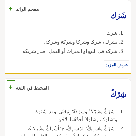
+
معجم الرائد
شَرَك
شرك.
يشرك ، شركا وشركا وشركة وشركة.
شركه في البيع أو الميراث أو العمل : صار شريكه.
عرض المزيد
+
المحيط في اللغة
شِرْكُ
ـ شِرْكُ وشِرْكَةُ وشُرْكَةُ: بِمَعْنًى. وقد اشْتَرَكا
وتَشارَكا، وشارَكَ أحدُهُما الآخَرَ.
ـ شِرْكُ واشَرِيكُ: المُشارِكُ، ج: أشْراكٌ وشُركاءُ،