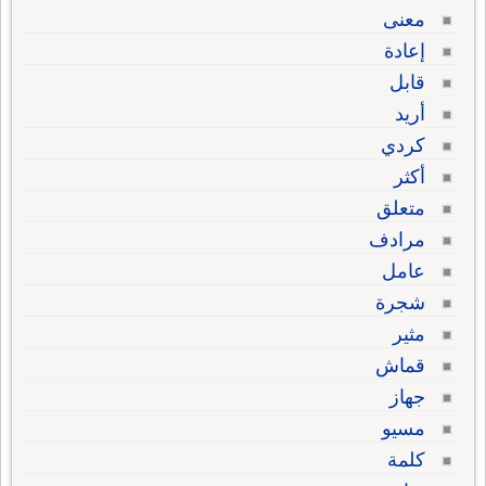
معنى
إعادة
قابل
أريد
كردي
أكثر
متعلق
مرادف
عامل
شجرة
مثير
قماش
جهاز
مسيو
كلمة