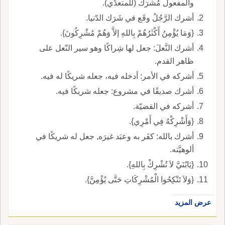
والمفعول مُشرَك (للمتعدِّي).
أشرك الرَّجُلُ وقَع في شَرَك الدّنيا.
{وَمَا يُؤْمِنُ أَكْثَرُهُمْ بِاللهِ إلاَّ وَهُمْ مُشْرِكُونَ}.
أشرك النَّعلَ: جعل لها شِراكًا وهو سير النّعل على
ظاهر القدم.
أشركه في الأمر: أدخله فيه، جعله شريكًا له فيه.
أشرك صديقًا في مشروع: جعله شريكًا فيه.
أشركه في القضيّة.
{وَأَشْرِكْهُ فِي أَمْرِي}.
أشرك بالله: كفَر به وعبَد غيرَه, جعل له شريكًا في
ألوهيَّته.
{يَابُنَيَّ لاَ تُشْرِكْ بِاللهِ}.
{وَلاَ تَنْكِحُوا الْمُشْرِكَاتِ حَتَّى يُؤْمِنَّ}.
عرض المزيد