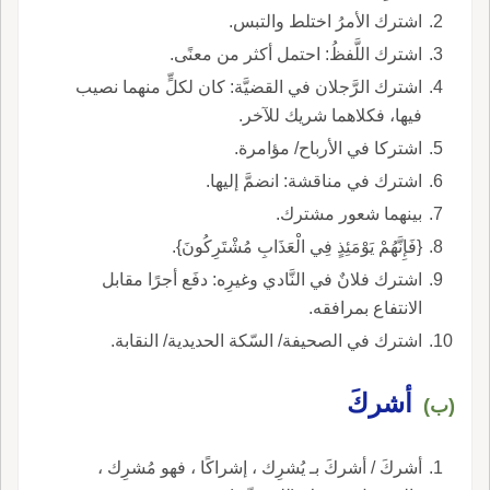
اشترك الأمرُ اختلط والتبس.
اشترك اللَّفظُ: احتمل أكثر من معنًى.
اشترك الرَّجلان في القضيَّة: كان لكلٍّ منهما نصيب
فيها، فكلاهما شريك للآخر.
اشتركا في الأرباح/ مؤامرة.
اشترك في مناقشة: انضمَّ إليها.
بينهما شعور مشترك.
{فَإِنَّهُمْ يَوْمَئِذٍ فِي الْعَذَابِ مُشْتَرِكُونَ}.
اشترك فلانٌ في النَّادي وغيرِه: دفَع أجرًا مقابل
الانتفاع بمرافقه.
اشترك في الصحيفة/ السّكة الحديدية/ النقابة.
أشركَ
(ب)
أشركَ / أشركَ بـ يُشرِك ، إشراكًا ، فهو مُشرِك ،