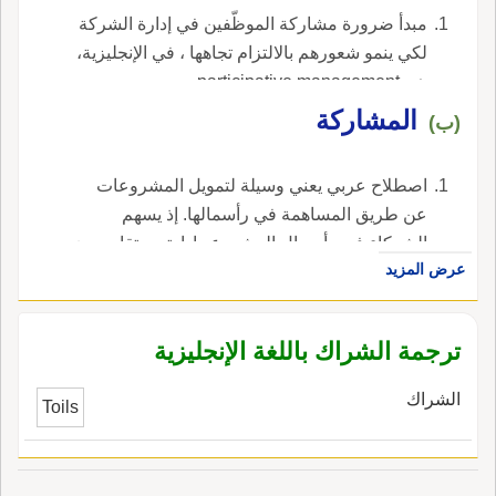
مبدأ ضرورة مشاركة الموظّفين في إدارة الشركة
لكي ينمو شعورهم بالالتزام تجاهها ، في الإنجليزية،
هي participative management.
المشاركة
(ب)
اصطلاح عربي يعني وسيلة لتمويل المشروعات
عن طريق المساهمة في رأسمالها. إذ يسهم
الشركاء في رأسمال المشروع وإدارته ويتقاسمون
عرض المزيد
أرباحه وفقاً لما يتمّ الاتّفاق عليه بينما تقسم
الخسائر بحسب نسبة المساهمة في رأس المال. ،
في الإنجليزية، هي musharakah.
ترجمة الشراك باللغة الإنجليزية
الشراك
Toils