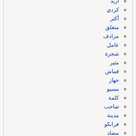
أريد
كردي
أكثر
متعلق
مرادف
عامل
شجرة
مثير
قماش
جهاز
مسيو
كلمة
صاحب
مدينة
فرانكو
مضاد