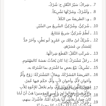
ـ شِراكُ: سَيْرُ النَّعْلِ ج: شُرُكُ.
ـ وأشْرُكٌ، وشَرَّكَهَا تَشْرِيكاً.
ـ وـ: الطريقةُ من الكَلأ.
ـ شُرَكِيُّ، وشُرَّكِيُّ: السَّريعُ من السَّيْرِ.
ـ لَطْمٌ شُرَكِيٌّ: سَريعٌ مُتَتَابِعٌ.
ـ شُرَيْكٌ ابنُ مالِك بنِ عَمْرٍو: أبو بَطْنٍ، وآخَرُ جَدٌّ
لِمُسَدَّدِ بنِ مُسَرْهَدٍ.
ـ شَرِكَتِ النَّعْلُ: انْقَطَعَ شِراكُها.
ـ رجُلٌ مُشْتَرَكٌ: إذا كانَ يُحَدِّثُ نفسَهُ كالمَهْمُومِ.
ـ تَشْرِيكُ: بَيْعُ بعضِ ما اشْتَرَى بما اشْتَرَاهُ به.
ـ الفَريضَةُ المُشَرَّكَةُ، ويقالُ: المُشْتَرَكَةُ: زَوْجٌ وأُمٌّ
وأخَوانِ لأُمٍّ، وأخوانِ لأَبٍ وأُمٍّ، حَكَمَ فيها عُمَرُ،
فَجَعَلَ الثُّلُثَ للأَخَوَيْنِ لأُمٍّ، ولم يَجْعَلْ للإِخْوَةِ لِلأَبِ
ـ شَرَكَةُ: قرية لِبَنِي أسَدٍ.
والأُمِّ شيئاً، فقالوا له: يا أمير المؤمنينَ! هَبْ أنّ أبانا
ـ شِرْكٌ: ماءٌ لهم وراءَ جَبَلِ قَنانَ.
كانَ حِماراً، فأشْرِكْنا بِقَرَابَةِ أُمِّنَا، فأشْرَكَ بينهم،
ـ شَرَكُ: جَبَلٌ بالحِجازِ.
فَسُمِّيَتْ: مُشَرَّكَةً ومُشْتَركةً وحِمارِيَّةً.