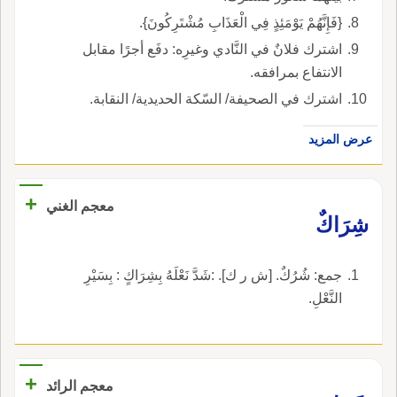
{فَإِنَّهُمْ يَوْمَئِذٍ فِي الْعَذَابِ مُشْتَرِكُونَ}.
اشترك فلانٌ في النَّادي وغيرِه: دفَع أجرًا مقابل
الانتفاع بمرافقه.
اشترك في الصحيفة/ السّكة الحديدية/ النقابة.
عرض المزيد
+
معجم الغني
شِرَاكٌ
جمع: شُرُكٌ. [ش ر ك]. :شَدَّ نَعْلَهُ بِشِرَاكٍ : بِسَيْرِ
النَّعْلِ.
+
معجم الرائد