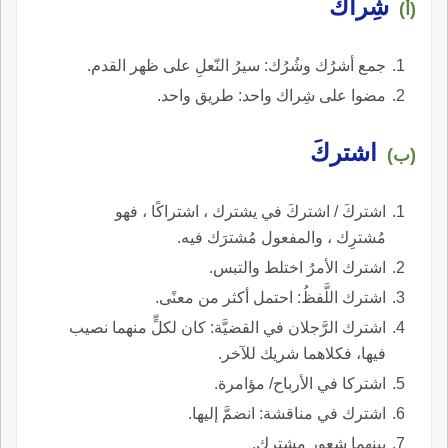
شِراك
(أ)
جمع أشرُك وشُرُك: سيرُ النّعلِ على ظهر القدم.
مضوا على شِراك واحد: طريق واحد.
اشتركَ
(ب)
اشتركَ / اشتركَ في يشترك ، اشتراكًا ، فهو
مُشترِك ، والمفعول مُشترَك فيه.
اشترك الأمرُ اختلط والتبس.
اشترك اللَّفظُ: احتمل أكثر من معنًى.
اشترك الرَّجلان في القضيَّة: كان لكلٍّ منهما نصيب
فيها، فكلاهما شريك للآخر.
اشتركا في الأرباح/ مؤامرة.
اشترك في مناقشة: انضمَّ إليها.
بينهما شعور مشترك.