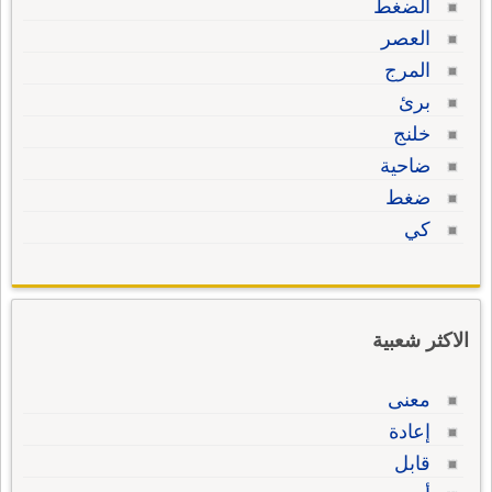
الضغط
العصر
المرج
برئ
خلنج
ضاحية
ضغط
كي
الاكثر شعبية
معنى
إعادة
قابل