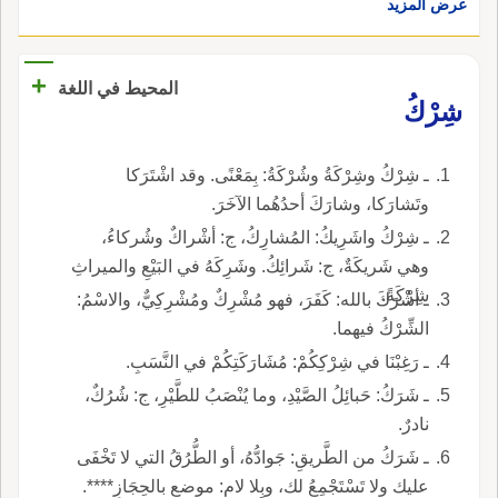
عرض المزيد
+
المحيط في اللغة
شِرْكُ
ـ شِرْكُ وشِرْكَةُ وشُرْكَةُ: بِمَعْنًى. وقد اشْتَرَكا
وتَشارَكا، وشارَكَ أحدُهُما الآخَرَ.
ـ شِرْكُ واشَرِيكُ: المُشارِكُ، ج: أشْراكٌ وشُركاءُ،
وهي شَريكَةٌ، ج: شَرائِكُ. وشَرِكَهُ في البَيْعِ والميراثِ
شِرْكَةً.
ـ أشْرَكَ بالله: كَفَرَ، فهو مُشْرِكٌ ومُشْرِكِيٌّ، والاسْمُ:
الشِّرْكُ فيهما.
ـ رَغِبْنَا في شِرْكِكُمْ: مُشَارَكَتِكُمْ في النَّسَبِ.
ـ شَرَكُ: حَبائِلُ الصَّيْدِ، وما يُنْصَبُ للطَّيْرِ، ج: شُرُكٌ،
نادرٌ.
ـ شَرَكُ من الطَّريقِ: جَوادُّهُ، أو الطُّرُقُ التي لا تَخْفَى
عليك ولا تَسْتَجْمِعُ لك، وبِلا لام: موضع بالحِجَازِ****.