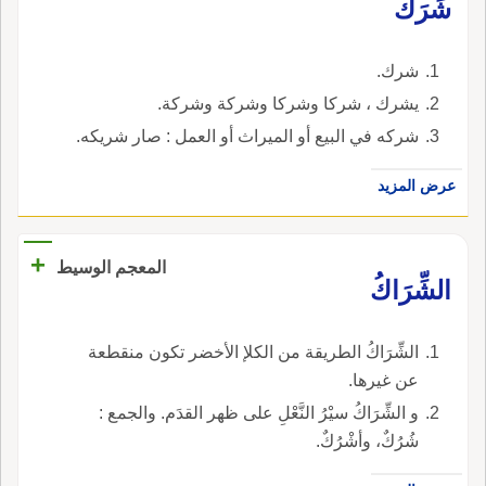
شَرَك
شرك.
يشرك ، شركا وشركا وشركة وشركة.
شركه في البيع أو الميراث أو العمل : صار شريكه.
عرض المزيد
+
المعجم الوسيط
الشِّرَاكُ
الشِّرَاكُ الطريقة من الكلإ الأخضر تكون منقطعة
عن غيرها.
و الشِّرَاكُ سيْرُ النَّعْلِ على ظهر القدَم. والجمع :
شُرُكٌ، وأشْرُكٌ.