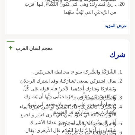
ـ ريحٌ مُشارِكٌ: وهي التي تكونُ النَّكباءُ إليها أقرَبَ
من الرِّيحَيْنِ التي تَهُبُّ بينَهُما.
عرض المزيد
+
معجم لسان العرب
شرك
الشِّرْكَةُ والشَّرِكة سواء: مخالطة الشريكين.
يقال: اشترَكن بمعنى تَشارَكنا، وقد اشترك الرجلان
وتَشارَكا وشارَك أَحدُهما الآخر؛ فأَم قوله عَلى كُلِّ
نَهْدِ العَصْرَيَيْنِ مُقَلِّص وجَرْداءَ يَأْبى رَبُّها أَن يُشارَك
والشَّريكُ: المُشارِك.
فمعناه أَنه يغزو على فرسه ولا يدفعه إلى غيره،
والشِّرْكُ: كالشَّريك؛ قال المُسَيِّ أَو غيره شِرْكاً بماء
ويُشارَك يعني يشاركه ف الغنيمة.
الذَّوْبِ يَجْمَعه في طَوْد أَيْمَنَ،في قُرى قَسْر والجمع
أَشْراك وشُرَكاء؛ قال لبيد تَطيرُ عَدائدُ الأشراكِ
والمرأة شَريكة والنساء شَرائك.
شَفْعا ووِتْراً، والزَّعامَةُ للغُلام قال الأَزهري: يقال
وشارك فلاناً: صرت شريكه.