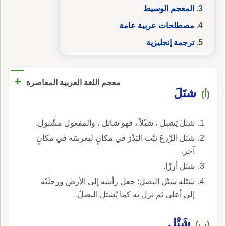
المعجم الوسيط
مصطلحات عربية عامة
ترجمة إنجليزية
+
معجم اللغة العربية المعاصرة
شتَلَ
(أ)
شتَلَ يَشتِل ، شتْلاً ، فهو شاتل ، والمفعول مَشْتول.
شتَل الزَّرعَ نبَّت البَذْرَ في مكانٍ ليغرسَه في مكانٍ
آخر.
شتَل أرزًا.
شتَله شَتْل البصل: جعل رأسَه إلى الأرض ورجلَيْه
إلى أعلى ثم نزل به كما يُشتل البصلُ.
شَتْل
(ب)