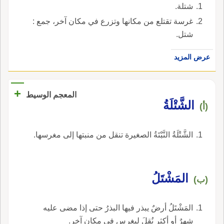
شتلة.
غرسة تقتلع من مكانها وتزرع في مكان آخر، جمع :
شتل.
عرض المزيد
+
المعجم الوسيط
الشَّتْلَةُ
(أ)
الشَّتْلَةُ النَّبْتَةُ الصغيرة تنقل من منبتها إلى مغرسها.
المَشْتَلُ
(ب)
المَشْتَلُ أرضٌ يبذر فيها البذرُ حتى إذا مضى عليه
شهرٌ أو أكثر نُقِلَ ليغرس في مكان آخر.