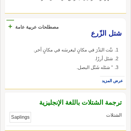
+
مصطلحات عربية عامة
شتل الزّرع
نبَّت البَذْرَ في مكانٍ ليغرسَه في مكانٍ آخر.
شتَل أرزًا.
° شتَله شَتْل البصل.
عرض المزيد
ترجمة الشتلات باللغة الإنجليزية
الشتلات
Saplings