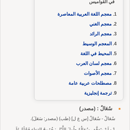
في القواميس
معجم اللغة العربية المعاصرة
معجم الغني
معجم الرائد
المعجم الوسيط
المحيط في اللغة
معجم لسان العرب
معجم الأصوات
مصطلحات عربية عامة
ترجمة إنجليزية
سُعَالٌ : (مصدر)
سُعَالٌ - سُعَالٌ [س ع ل] (طب) (مصدر: سَعَلَ).
1 - لَمْ يتَوَقَّف سُعَالُهُ طُولَ اللَّيْلِ : خُرُوجُ الهَوَاءِ فَجْأةً عَلَى