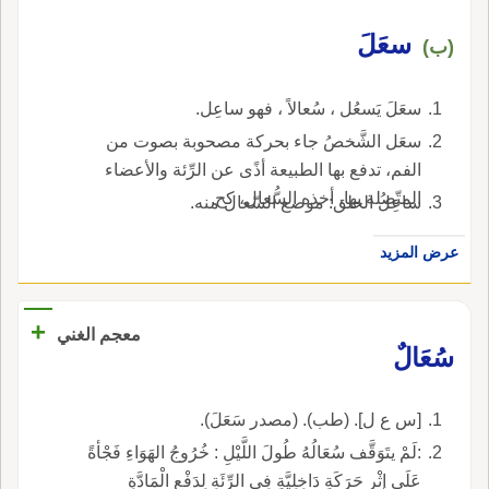
سعَلَ
(ب)
سعَلَ يَسعُل ، سُعالاً ، فهو ساعِل.
سعَل الشَّخصُ جاء بحركة مصحوبة بصوت من
الفم، تدفع بها الطبيعة أذًى عن الرِّئة والأعضاء
المتّصلة بها، أخذه السُّعال، كح.
ساعِلُ الحلق: موضع السّعال منه.
عرض المزيد
+
معجم الغني
سُعَالٌ
[س ع ل]. (طب). (مصدر سَعَلَ).
:لَمْ يتَوَقَّف سُعَالُهُ طُولَ اللَّيْلِ : خُرُوجُ الهَوَاءِ فَجْأةً
عَلَى إثْرِ حَرَكَةٍ دَاخِلِيَّةٍ فِي الرِّئَةِ لِدَفْعِ الْمَادَّةِ