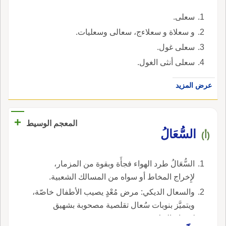
سعلى.
و سعلاة و سعلاءج، سعالى وسعليات.
سعلى غول.
سعلى أنثى الغول.
عرض المزيد
+
المعجم الوسيط
السُّعَالُ
(أ)
السُّعَالُ طرد الهواء فجأَة وبقوة من المزمار،
لإِخراج المخاط أو سواه من المسالك الشعبية.
والسعال الديكي: مرض مُعْدٍ يصيب الأطفال خاصّة،
ويتميَّز بنوبات سُعال تقلصية مصحوبة بشهيق
كصياح الديك.