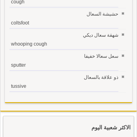
cough
حشيشة السعال
coltsfoot
شهقة سعال ديكي
whooping cough
سعل سعالا خفيفا
sputter
ذو علاقة بالسعال
tussive
الاكثر شعبية اليوم