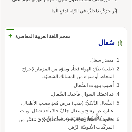
إثْرِ حَرَكَةٍ دَاخِلِيَّةٍ فِي الرِّئَةِ لِدَفْعِ الْمَا
+
معجم اللغة العربية المعاصرة
سُعال
(أ)
مصدر سعَلَ.
(طب) طَرْد الهواء فجأة وبقوّة من المزمار لإخراج
المخاط أو سواه من المسالك الشعبيّة.
أُصيب بنوبات السُّعال.
قد أغصّك السؤال فأخذك السُّعال.
السُّعال الدِّيكيُّ: (طب) مرض مُعدٍ يصيب الأطفال،
عبارة عن رشح وسعال جافّ حادّ يأخذ شكل نوبات
يعقب كلاًّ منها شهقة تشبه صياح الدِّيك.
حشيشة السُّعَال: (النبات) نبات طبّيّ بَرِّيّ مُعَمَّر من
المركّبات الأنبوبيّة الزّهر.