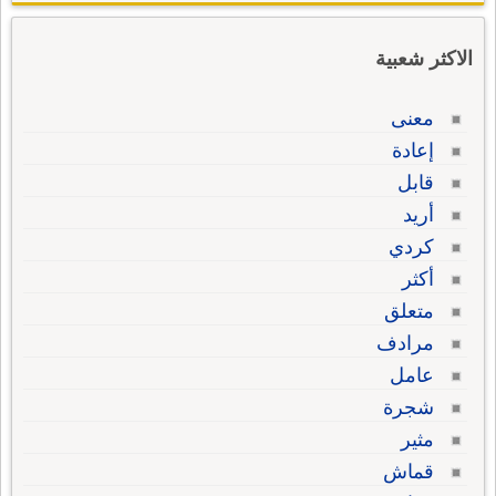
الاكثر شعبية
معنى
إعادة
قابل
أريد
كردي
أكثر
متعلق
مرادف
عامل
شجرة
مثير
قماش