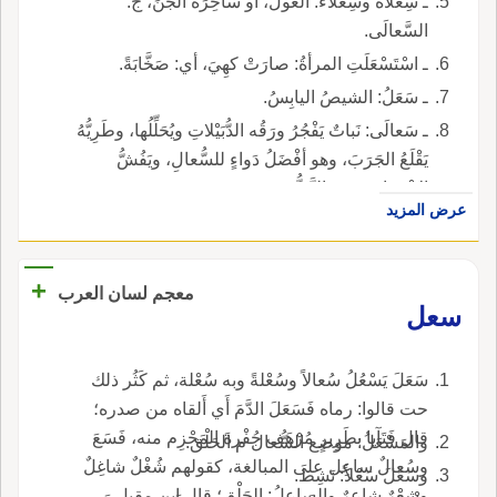
ـ سِعْلاةُ وسِعْلاءُ: الغُولُ، أو ساحِرَةُ الجنِّ، ج:
السَّعالَى.
ـ اسْتَسْعَلَتِ المرأةُ: صارَتْ كهِيَ، أي: صَخَّابَةً.
ـ سَعَلُ: الشيصُ اليابِسُ.
ـ سَعالَى: نَباتٌ يَفْجُرُ ورَقُه الدُّبَيْلاتِ ويُحَلِّلُها، وطَرِيُّهُ
يَقْلَعُ الجَرَبَ، وهو أفْضَلُ دَواءٍ للسُّعالِ، ويَفُشُّ
الانْتصابَ حتى التَّبَخُّرَ به.
عرض المزيد
+
معجم لسان العرب
سعل
سَعَلَ يَسْعُلُ سُعالاً وسُعْلةً وبه سُعْلة، ثم كَثُر ذلك
حت قالوا: رماه فَسَعَلَ الدَّمَ أَي أَلقاه من صدره؛
قال فَتَآيا بطَرِيرٍ مُرْهَف جُفْرةَ المَحْزِم منه، فَسَعَ
والمَسْعَلُ: موضع السُّعال م الحَلْق.
وسُعالٌ ساعِل على المبالغة، كقولهم شُغْلٌ شاغِلٌ
وسَعَلَ سَعْلاً: نَشِطَ.
وشِعْرٌ شاعِرٌ والساعِلُ: الحَلْق؛ قال ابن مقبل