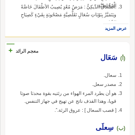
الْمُخَاطِيَّةِ.
:السُّعَالُ الدِّيكِيُّ : مَرَضٌ مُعْدٍ يُصِيبُ الأطْفَالَ خَاصَّةً
ويَتَمَيَّزُ بِنَوْبَاتِ سُعَالٍ تَقَلُّصِيَّةٍ مَصْحُوبَةٍ بِقَيْءٍ كَصِيَاحِ
الدِّيكِ.
عرض المزيد
+
معجم الرائد
سَعَال
(أ)
سعال.
مصدر سعل.
هو أن يطرد المرء الهواء من رئتيه بقوة محدثا صوتا
قويا، وهذا القذف ناتج عن تهيج في جهاز التنفس.
[ قصب السعال ] : عروق الرئة.ˆ.
سِعلَى
(ب)