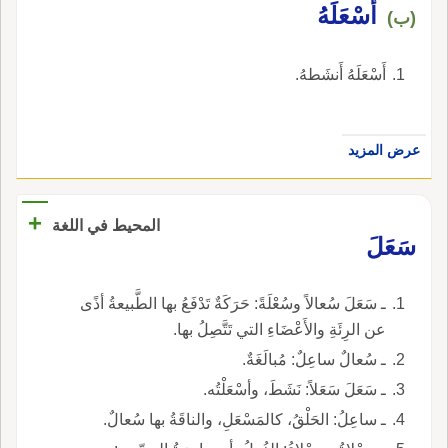
أَسْعَلَهُ
(ب)
أَسْعَلَهُ أَنشَطهُ.
عرض المزيد
+
المحيط في اللغة
سَعَلَ
ـ سَعَلَ سُعالاً وسُعْلَةً: حَرَكَةٌ تَدْفَعُ بها الطَّبيعةُ أذًى
عن الرِئَةِ والأَعْضَاءِ التي تَتَّصِلُ بها.
ـ سُعالٌ ساعِلٌ: مُبالَغَةٌ.
ـ سَعَلَ سَعَلاً: نَشَطَ، وأسْعَلْتُه.
ـ ساعِلُ: الحَلْقُ، كالمَسْعَلِ، والناقَةُ بها سُعالٌ.