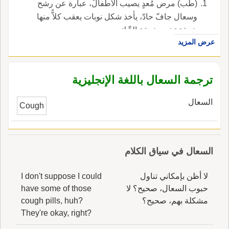
(طب) مرض مُعدٍ يصيب الأطفالّ، عبارة عن رشح
وسعال جافّ حادّ، يأخذ شكل نوبات يعقب كلاًّ منها
شهقة تشبه شهقة الدِّيك.
عرض المزيد
ترجمة السعال باللغة الإنجليزية
السعال
Cough
السعال في سياق الكلام
لا أظن بإمكاني تناول
I don't suppose I could
حبوب السعال، صحيح؟ لا
have some of those
مشكلة بهم، صحيح؟
cough pills, huh?
They're okay, right?