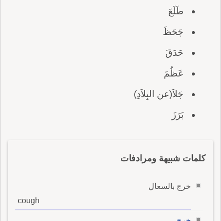
طَلَعَ
جَحَظَ
حَدَقَ
عَظُمَ
جَلاَ(عن البِلاَدِ)
بَرَزَ
كلمات شبيهة ومرادفات
خرج بالسعال
cough
خرج