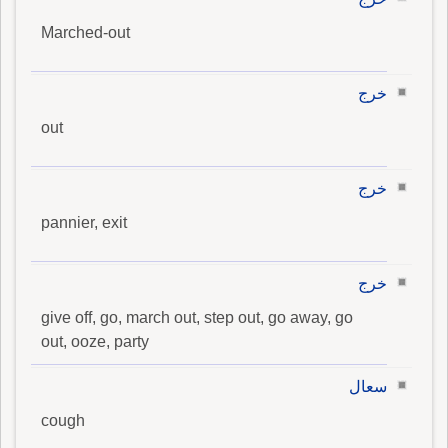
Marched-out
خرج
out
خرج
pannier, exit
خرج
give off, go, march out, step out, go away, go
out, ooze, party
سعال
cough