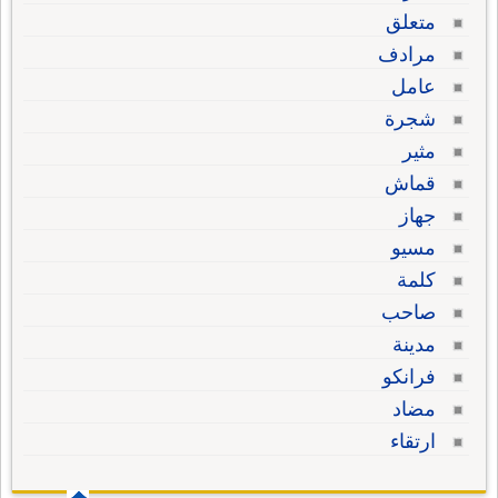
متعلق
مرادف
عامل
شجرة
مثير
قماش
جهاز
مسيو
كلمة
صاحب
مدينة
فرانكو
مضاد
ارتقاء