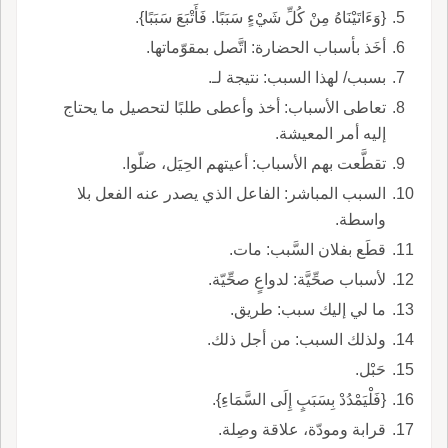
{وَءَاتَيْنَاهُ مِنْ كُلِّ شَيْءٍ سَبَبًا. فَأَتْبَعَ سَبَبًا}.
أخَذ بأسباب الحضارة: اتَّصل بمقوّماتها.
بسبب/ لهذا السبب: نتيجة لـ.
تعاطى الأسباب: أخذ وأعطى طلبًا لتحصيل ما يحتاج
إليه أمر المعيشة.
تقطَّعت بهم الأسباب: أعيتهم الحِيَل، ضلّوا.
السبب المباشر: الفاعل الذي يصدر عنه الفعل بلا
واسطة.
قطَع بفلان السَّبب: مات.
لأسباب صحِّيَّة: لدواعٍ صحِّيّة.
ما لي إليك سبب: طريق.
ولذلك السبب: من أجل ذلك.
حَبْل.
{فَلْيَمْدُدْ بِسَبَبٍ إِلَى السَّمَاءِ}.
قرابة ومودّة، علاقة وصِلة.