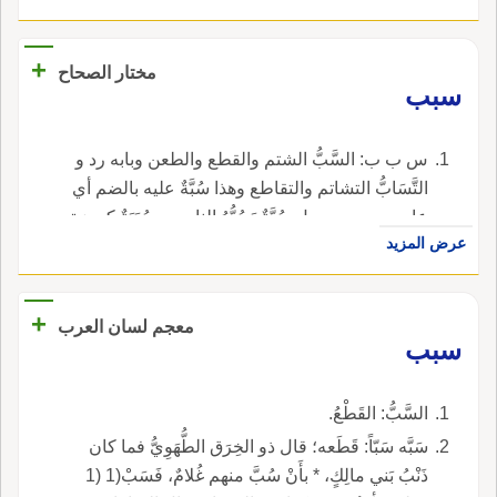
+
مختار الصحاح
سبب
س ب ب: السَّبُّ الشتم والقطع والطعن وبابه رد و
التَّسَابُّ التشاتم والتقاطع وهذا سُبَّةٌ عليه بالضم أي
عار يسب به ورجل سُبَّةٌ يَسُبُّهُ الناس و سُبَبَةٌ كهمزة
عرض المزيد
يسب الناس و السَّبَبُ الحبل وكل شيء يتوصل به
إلى غيره و أسْبَابُ السماء نواحيها.
+
معجم لسان العرب
سبب
السَّبُّ: القَطْعُ.
سَبَّه سَبّاً: قَطَعه؛ قال ذو الخِرَق الطُّهَوِيُّ فما كان
ذَنْبُ بَني مالِكٍ، * بأَنْ سُبَّ منهم غُلامٌ، فَسَبْ(1 (1