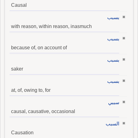
Causal
بسبب
with reason, within reason, inasmuch
بسبب
because of, on account of
بسبب
saker
بسبب
at, of, owing to, for
سببي
causal, causative, occasional
السبب
Causation