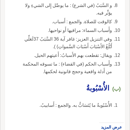
و السَّبَبُ (في الشرع) : ما يوصِّل إِلى الشيءِ ولا
يؤثِّر فيه.
كالوقت للصلاة. والجمع : أَسباب.
وأَسباب السماء: مراقيها أَو نواحيها.
وفي التنزيل العزيز: غافر آية 36 السَّبَبُ 37لَعَلِّي
أَبْلُغُ الأَسْبَابَ أَسْبَابَ السَّمواتِ) ).
ويقال: تقطعت بهم الأَسبابُ: أَعيتهم الحيل.
وأَسباب الحكم (في القضاء) : ما تسوقه المحكمة
من أَدلة واقعية وحجج قانونية لحكمها.
الأُسْبُوبةُ
(ب)
الأُسْبُوبةُ ما يُتَسَابُّ به. والجمع : أَسابيبُ.
عرض المزيد