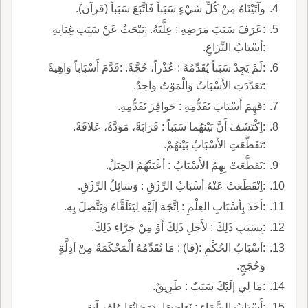
وآتَيْنَاهُ مِنْ كُلِّ شَيْءٍ سَبَباً فَاتَّبَعَ سَبَباً (قرآن).
:عَرَفَ سَبَبَ مَرَضِهِ : عِلَّتَهُ. :يَبْحَثُ عَنْ سَبَبِ غِيَابِهِ
:أسْبَابُ النِّزَاعِ.
:لَمْ يَجِدْ سَبَباً يُقَدِّمُهُ : عُذْراً، حُجَّةً. :قَدَّمَ أَسْبَاباً وَاهِيةً
:تَعَدَّدَتِ الأَسْبَابُ وَالْمَوْتُ وَاحِدٌ.
:فَهِمَ أَسْبَابَ تَقَدُّمِهِ : حَوافِزَ تَقَدُّمِهِ.
:اِكْتَشَفَ أَنَّ بَيْنَهُما سَبَباً : قَرَابَةً، مَوَدَّةً، عَلاَقَةً.
:تَقَطَّعَتِ الأَسْبَابُ بَيْنَهُمْ.
:تَقَطَّعَتْ بِهِمُ الأَسْبَابُ : أعْيَتْهُمُ الحِيَلُ.
:اِنْقَطَعَتْ عَنْهُ أسْبَابُ الرِّزْقِ : وَسَائِلُ الرِّزْقِ.
:أخَذَ بِأسْبَابِ العِلْمِ : اِتَّجَهَ إلَيْهِ لِيَتَلَقَّاهُ وَيَتَّصِلَ بِهِ.
:بِسَبَبِ ذَلِكَ : لأَجْلِ ذَلِكَ أَوْ مِنْ جَرَّاءِ ذَلِكَ.
:أسْبَابُ الحُكْمِ :(قا) : مَا تُقَدِّمُهُ الْمَحْكَمَةُ مِنْ أدِلَّةٍ
وَحُجَجٍ.
:مَا لِي إلَيْكَ سَبَبٌ : طَرِيقٌ.
:أَسْبَابُ السَّمَاءِ : نَوَاحِيهَا، دَرَجَاتُهَا.غافر آية.