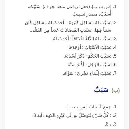
[س ب ب]. (فعل: رباعي متعد بحرف). سَبَّبْتُ،
أُسَبِّبُ، مصدر تَسْبِيبٌ.
:سَبَّبَ لَهُ مَشَاكِلَ كَثِيرَةً :، أَحْدَثَ لَهُ مَشَاكِلَ كَانَ
سَبَباً فِيهَا. :سَبَّبَتِ الفَيضَانَاتُ عَدَداً مِنَ القَتْلَى.
:سَبَّبَ لَهُ الدَّاءُ اخْتِنَاقاً : أَحْدَثَ لَهُ.
:سَبَّبَ الأَسْبَابَ : أوْجَدَهَا.
:سَبَّبَ الحُكْمَ : ذَكَرَ أسْبَابَهُ.
:سَبَّبَ الرَّجُلَ : أكْثَرَ سَبَّهُ.
:سَبَّبَ لِلْمَاءِ مَجْرىً : سَوَّاهُ.
سَبَبٌ
(ب)
جمع: أسْبَابٌ. [س ب ب].
: كُلُّ شَيْءٍ يُتَوَصَّلُ بِهِ إلَى غَيْرِهِ.الكهف آية 8.
، 8.