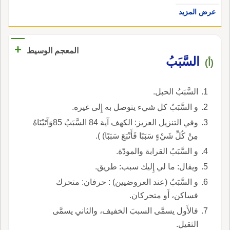
عرض المزيد
+
المعجم الوسيط
السَّبَبُ
(أ)
السَّبَبُ الحبل.
و السَّبَبُ كل شيء يتوصل به إِلى غيره.
وفي التنزيل العزيز: الكهف آية 84 السَّبَبُ 85وَآتَيْنَاهُ
مِنْ كُلِّ شَيْءٍ سَبَبًا فَأَتْبَعَ سَبَبًا) ).
و السَّبَبُ القرابة والمودّة.
ويقال: ما لي إِليك سبب: طريق.
و السَّبَبُ (عند العروضيين) : حرفان: متحرك
فساكن، أَو متحركان.
فالأَول يسمَّى السببَ الخفيف، والثاني يسمَّى
الثقيل.