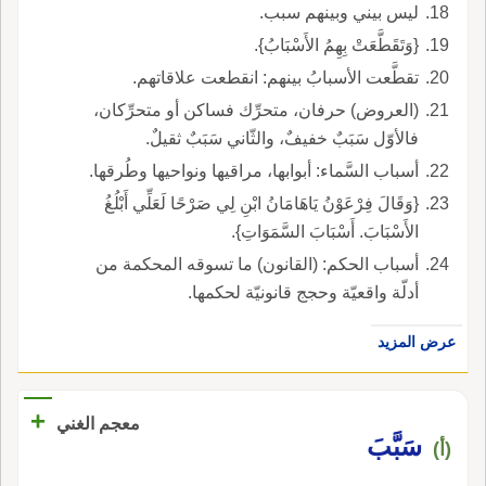
ليس بيني وبينهم سبب.
{وَتَقَطَّعَتْ بِهِمُ الأَسْبَابُ}.
تقطَّعت الأسبابُ بينهم: انقطعت علاقاتهم.
(العروض) حرفان، متحرِّك فساكن أو متحرِّكان،
فالأوّل سَبَبٌ خفيفٌ، والثّاني سَبَبٌ ثقيلٌ.
أسباب السَّماء: أبوابها، مراقيها ونواحيها وطُرقها.
{وَقَالَ فِرْعَوْنُ يَاهَامَانُ ابْنِ لِي صَرْحًا لَعَلِّي أَبْلُغُ
الأَسْبَابَ. أَسْبَابَ السَّمَوَاتِ}.
أسباب الحكم: (القانون) ما تسوقه المحكمة من
أدلّة واقعيّة وحجج قانونيّة لحكمها.
عرض المزيد
+
معجم الغني
سَبَّبَ
(أ)