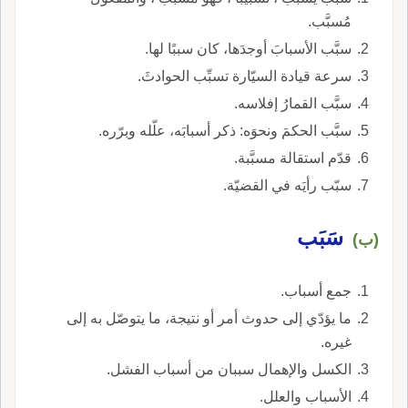
مُسبَّب.
سبَّب الأسبابَ أوجدَها، كان سببًا لها.
سرعة قيادة السيّارة تسبِّب الحوادثَ.
سبَّب القمارُ إفلاسه.
سبَّب الحكمَ ونحوَه: ذكر أسبابَه، علّله وبرّره.
قدّم استقالة مسبَّبة.
سبّب رأيَه في القضيّة.
سَبَب
(ب)
جمع أسباب.
ما يؤدّي إلى حدوث أمر أو نتيجة، ما يتوصّل به إلى
غيره.
الكسل والإهمال سببان من أسباب الفشل.
الأسباب والعلل.