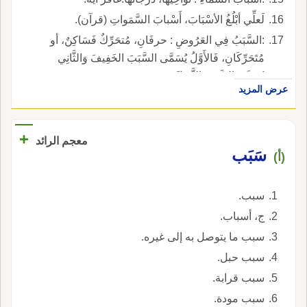
لَعلِّي أبْلُغُ الأسْبَابَ، أَسْبابَ السَّمَواتِ (قرآن).
:السَّبَبُ فِي العَرُوضِ : حرفَانِ، مُتحَرِّكٌ فَسَاكِنٌ، أو
مُتَحَرِّكَانِ، فَالأَوَّلُ يُسَمَّى السَّبَبَ الخَفِيفَ وَالثَّانِي
يُسَمَّى السَّبَبَ الثَّقِيلَ.
عرض المزيد
+
معجم الرائد
سَبَب
(أ)
سبب.
ج، أسباب.
سبب ما يتوصل به إلى غيره.
سبب حبل.
سبب قرابة.
سبب مودة.