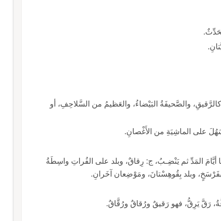
َدِّثٌ.
تانِ.
 فيه، وضِدُّ الغَليظِ، كالرَّقيقِ، والصَّحيفَةُ البَيْضاءُ، والعَظيمُ من السَّلاحِفِ، أو
ا سَهُلَ على الماشِيَةِ من الأَغْصانِ.
يها أيَّامَ المَدِّ ثم يَنْضِـبُ، ج: رِقاقٌ، وبلد على الفُراتِ واسِطَةُ
ا بفَرْسَخٍ، وبلد بِقُوهِسْتانَ، ومَوْضِعان آخَرانِ.