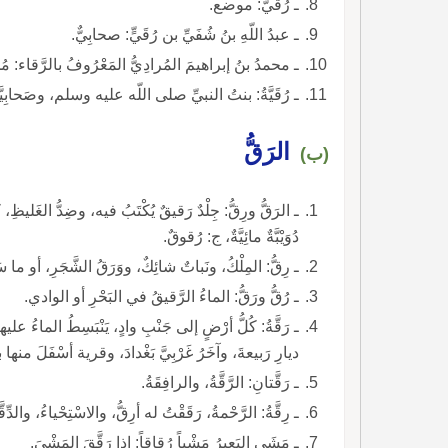
ـ رُقَيٌّ: موضع.
ـ عبدُ اللّهِ بنُ شُفَيِّ بن رُقَيٍّ: صحابِيٌّ.
ـ محمدُ بنُ إبراهيمَ المُرادِيُّ المَعْرُوفُ بالرَّقاء: مُح
ـ رُقَيَّةُ: بنتُ النبيِّ صلى اللّه عليه وسلم، وصَحابِيَّ
الرَقُّ
(ب)
ـ الرَقُّ ورِقُّ: جِلْدٌ رَقيقٌ يُكْتَبُ
دُوَيْبَّةٌ مائِيَّةٌ، ج: رُقوقٌ.
ـ رِقُّ: المِلْكُ، ونَباتٌ شائِكٌ، ووَرَقُ الشَّجَرِ، أو م
ـ رُقُّ ورَقُّ: الماءُ الرَّقيقُ في البَحْرِ أو الوادي.
ـ رَقَّةُ: كُلُّ أرْضٍ إلى جَنْبِ وادٍ، يَنْبَسِطُ الماءُ عل
ديارِ رَبيعةَ، وآخَرُ غَرْبِيَّ بَغْدادَ، وقرية أسْفَلَ منه
ـ رَقَّتانِ: الرَّقَّةُ، والرافِقَةُ.
ـ رِقَّةُ: الرَّحْمةُ، رَقَقْتُ له أرِقُّ، والاسْتِحْياءُ، والدِّقَّةُ، رَقَّ يَرِقُّ، فهو رَقيقٌ ورُقاقٌ ورُقَّاقٌ.
ـ مَشَى البَعيرُ مَشْياً رُقاقاً: إذا رَقَّقَ المَشْيَ.