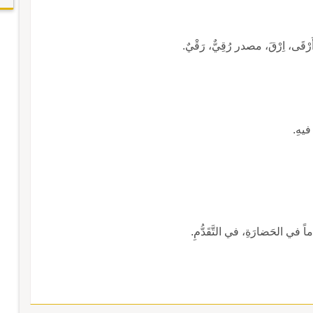
ى، اِرْقَ، مصدر رُقِيٌّ، رَقْيٌ.
 فيهِ.
ُماً في الحَضارَةِ، في التَّقَدُّمِ.