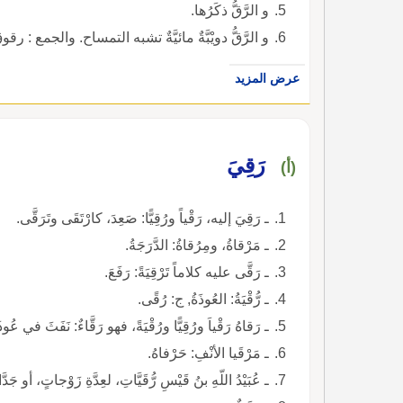
و الرَّقُّ ذكَرُها.
و الرَّقُّ دويْبَّةٌ مائيَّةٌ تشبه التمساح. والجمع : رقو
عرض المزيد
رَقِيَ
(أ)
ـ رَقِيَ إليه، رَقْياً ورُقِيًّا: صَعِدَ، كارْتَقَى وتَرَقَّى.
ـ مَرْقاةُ، ومِرُقاةُ: الدَّرَجَةُ.
ـ رَقَّى عليه كلاماً تَرْقِيَةً: رَفَعَ.
ـ رُّقْيَةُ: العُوذَةُ, ج: رُقًى.
ـ رَقاهُ رَقْياَ ورُقِيًّا ورُقْيَةً، فهو رَقَّاءٌ: نَفَثَ في عُوذَت
ـ مَرْقَيا الأنْفِ: حَرْفاهُ.
ـ عُبَيْدُ اللّهِ بنُ قَيْسِ رُّقَيَّاتِ، لعِدَّةِ زَوْجاتٍ، أو جَ