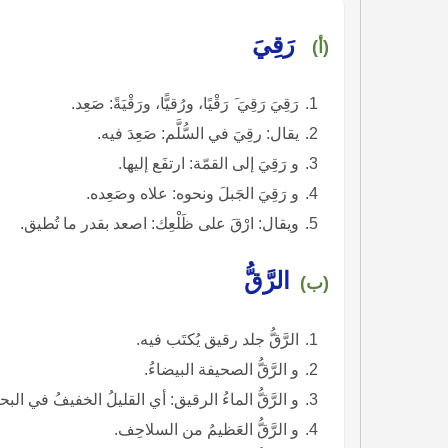
رَقِيَ
(أ)
رَقِيَ رَقِيَ َ رَقْيًا، ورُقيًّا، ورَقْيَةً: صَعِد.
يقال: رقِيَ في السُّلَّم: صَعِدَ فيه.
و رَقِيَ إلى القمّة: ارتفَع إليها.
و رَقِيَ الجَبلَ ونحوه: علاه وصَعِده.
ويقال: ارْقَ على ظَلْعِك: اصعد بقدر ما تُطيق.
الرَّقُّ
(ب)
الرَّقُّ جلد رقيق يُكتَب فيه.
و الرَّقُّ الصحيفة البيضاءُ.
و الرَّقُّ الماءُ الرقيق: أي القليلُ الخفيفُ في البح
و الرَّقُّ العَظيمُ من السلاحِف.