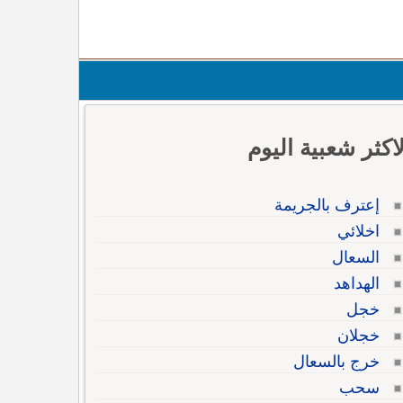
لاكثر شعبية اليوم
إعترف بالجريمة
اخلائي
السعال
الهداهد
خجل
خجلان
خرج بالسعال
سحب