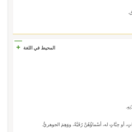
ق.
+
المحيط في اللغة
ِهِ.
دَّاتٍ، أو حِبَّاتٍ له، أسْماؤُهُنَّ رُقَيَّةُ، ووَهِمَ الجوهريُّ.