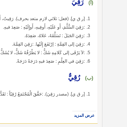
رَقِيَ
(أ)
[ر ق ي]. (فعل: ثلاثي لازم متعد بحرف). رَقِيتُ، أَرْقَ
:رَقِيَ السُّلَّمَ، أَو عَلَيْهِ، أَوفِيهِ، أَوإِلَيْهِ : صَعِدَ فيهِ.
:رَقِيَ الجَبَلَ : تَسَلَّقَهُ، عَلاهُ، صَعِدَهُ.
:رَقِيَ إلى القِمَّةِ : اِرْتَفَعَ إِلَيْها. :رَقِيَ القِمَّةَ.
:لاَ يَرْقَى إلى كَلامِهِ شَكٌّ : لا يَطْرُقُهُ شَكٌّ، لا يُشَكُّ
:رَقِيَ في العِلْمِ : صَعِدَ فيهِ دَرَجَةً دَرَجَةً.
رُقِيٌّ
(ب)
[ر ق ي]. (مصدر رَقِيَ). :حَقَّقَ الْمُجْتَمَعُ رُقِيّاً : تَقَدّ
عرض المزيد