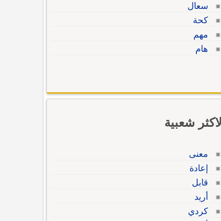
سعال
كحة
مهم
هام
لاكثر شعبية
معنى
إعادة
قابل
أريد
كردي