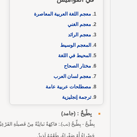
معجم اللغة العربية المعاصرة
معجم الغني
معجم الرائد
المعجم الوسيط
المحيط في اللغة
مختار الصحاح
معجم لسان العرب
مصطلحات عربية عامة
ترجمة إنجليزية
بِطِّيخٌ : (جامد)
بِطِّيخٌ - بِطِّيخٌ (نب).: فاكِهَةٌ نَباتِيَّةٌ مِنْ فَصيلَةِ القَرْعِي
خَضْراءُ أَوْ صَفْراءُ، طَعْمُهُ لَذيذٌ.