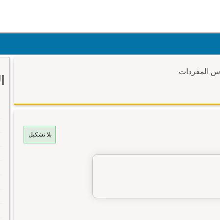
وس المفردات
ا
بلا تشكيل