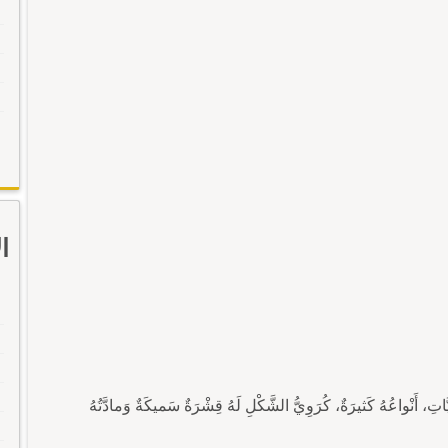
ا
َّاتِ، أَنْواعُهُ كَثيرَةٌ، كُرَوِيُّ الشَّكْلِ لَهُ قِشْرَةٌ سَميكَةٌ وَمادَّتُهُ