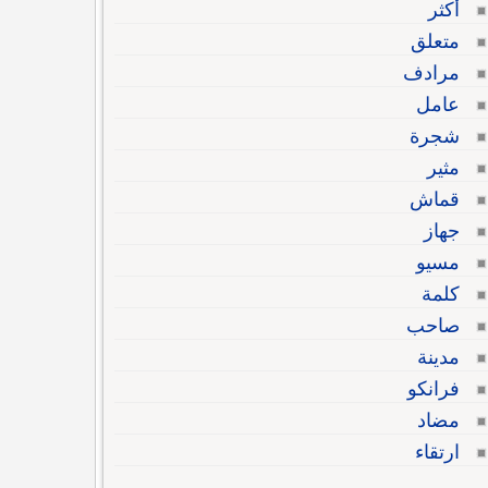
أكثر
متعلق
مرادف
عامل
شجرة
مثير
قماش
جهاز
مسيو
كلمة
صاحب
مدينة
فرانكو
مضاد
ارتقاء