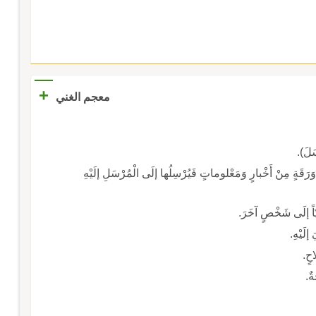
+
معجم الغني
لَ).
وَرَقَةٍ مِنْ أَخْبارٍ وَمَعْلوماتٍ فَيُرْسِلُها إلَى الْمُرْسَلِ إلَيْهِ
َوِيّاً إلَى شَخْصٍ آخَرَ.
 إلَيْهِ.
احٍ.
ةٌ.