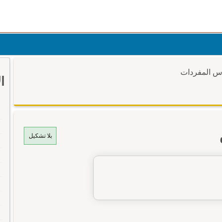
وس المفردات
ا
بلا تشكيل