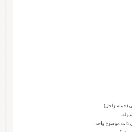
ى (حمام زاجل).
دولة.
ن ذات موضوع واحد.