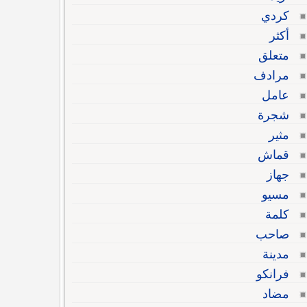
كردي
أكثر
متعلق
مرادف
عامل
شجرة
مثير
قماش
جهاز
مسيو
كلمة
صاحب
مدينة
فرانكو
مضاد