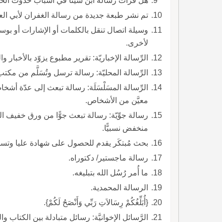
هل قرأت رسالة ابن سينا في أسباب حدوث ال
تم نشر طبعة جديدة من رسالة الغفران لأبي العلا
وسيلة اتصال تنقل بالكلمات أو الإشارات أو ب
لأخرى.
الرِّسالة الإخباريّة: تقرير مطبوع يزوّد بالأخبار
الرِّسالة المحليّة: رسالة ترسل وتُسَلَّم من مكتب
الرِّسالة المسَلْسَلَة: رسالة تبعث إلى عدّة أش
معيَّن من الأشخاص.
رسالة جوِّيّة: رسالة تبعث جوًّا من ورق خفيف
منخفض نسبيًّا.
بحث مُبتكَر يقدم للحصول على شهادة عليا وتسم
رسالة ماجستير/ دكتوراه.
ما أُمر رُسُل الله بتبليغه.
الرسالة المحمدية.
{أُبَلِّغُكُمْ رِسَالاَتِ رَبِّي وَأَنْصَحُ لَكُمْ}.
الرَّسائل الإخوانيَّة: رسائل متبادلة بين الكتاب 