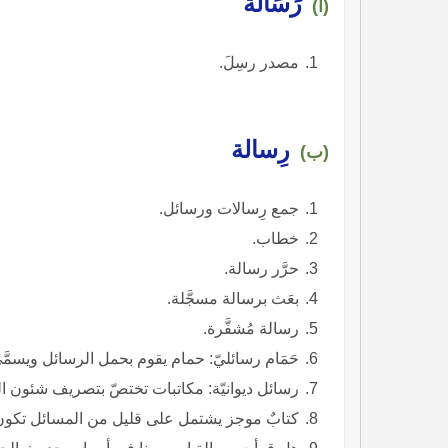
رَسَالة
(أ)
مصدر رسِلَ.
رِسالة
(ب)
جمع رِسالات ورسائل.
خطاب.
حرَّر رسالة.
بعَث برسالة مسجَّلة.
رسالة مُشفَّرة.
حَمَام رسائليّ: حمام يقوم بحمل الرسائل ويسمَّ
رسائل ديوانيّة: مكاتبات تختصّ بتصريف شئون ال
كتابٌ موجز يشتمل على قليل من المسائل تكو