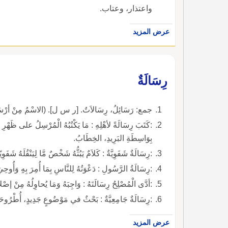
واعتذار، وعتاب.
عرض المزيد
رِسَالَةٌ
جمع: رَسَائِلُ، رِسَالاَتٌ. [ر س ل]. (الاسْمُ مِنْ أرْسَ
:كَتَبَ رِسَالَةً لأهْلِهِ : مَا يَكْتُبُهُ الْمُرْسِلُ على ظَهْرِ 
بِوَاسِطَةِ البَرِيدِ، الخِطَابُ.
:رِسَالَةٌ شَفَوِيَّةٌ : كَلاَمٌ يَبُثُّهُ شَخْصٌ مَّا لِيَنْقُلَهُ شَف
:رِسَالَةُ الرَّسُولِ : دَعْوَتُهُ لِلنَّاسِ بِمَا أُمِرَ بِهِِ وَأُوحِيَ
:أدَّى الْمُصْلِحُ رِسَالَتَهُ : وَاجِبَهُ وَمَا يُحاوِلُهُ مِنْ إصْل
:رِسَالَةٌ جَامِعِيَّةٌ : بَحْثٌ في مَوْضُوعٍ جَدِيدٍ، أُطْرُوحَ
عرض المزيد