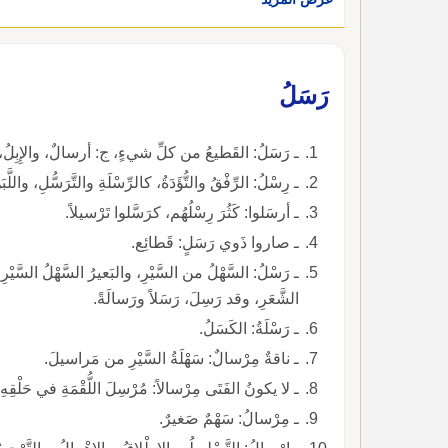
رَسَلُ
ـ رَسَلُ: القَطيعُ من كلِّ شيءٍ، ج: أرسالٌ، والإِبِلُ، 
ـ رِسْلُ: الرِّفْقُ والتُّؤَدَةُ، كالرِّسْلَةِ والتَّرَسُّلِ، 
ـ أرسَلوا: كَثُرَ رِسْلُهُم، كرَسَّلوا تَرْسيلاً.
ـ صاروا ذَوي رَسَلٍ: قَطائِع.
ـ رَسْلُ: السَّهْلُ من السَّيْرِ، والبَعيرُ السَّهْلُ السَّ
الشَّعَرِ، وقد رَسِلَ، رَسَلاً ورَسالَةً.
ـ رَسْلَةُ: الكَسَلُ.
ـ ناقةٌ مِرْسالٌ: سَهْلَةُ السَّيْرِ من مَراسيلَ.
ـ لا يكونُ الفَتَى مِرْسالاً: مُرْسِلَ اللُّقْمَةِ في حَلْق
ـ مِرْسالُ: سَهْمٌ صَغيرٌ.