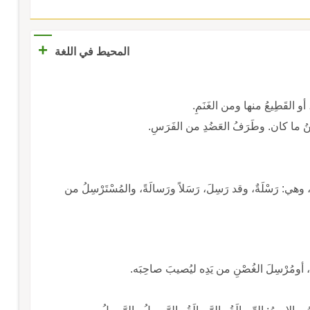
+
المحيط في اللغة
أو القَطِيعُ منها ومن الغَنَمِ.
واللَّبَنُ ما كان. وطَرَفُ العَضُدِ من الفَرَسِ.
يْرِ، وهي: رَسْلَةٌ، وقد رَسِلَ، رَسَلاً ورَسالَةً، والمُسْتَرْسِلُ من
ِهِ، أومُرْسِلَ الغُصْنِ من يَدِه ليُصيبَ صاحِبَه.