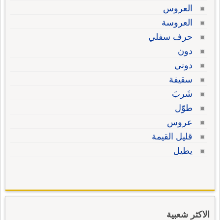
العروس
العروسة
حرف سفلي
دون
دوني
سقيفة
شَربَ
طوّل
عروس
قليل القيمة
يطيل
الاكثر شعبية