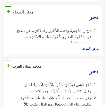
+
مختار الصحاح
ذخر
ذ خ ر: الذَّخِيرةُ واحدة الذَّخَائِر وقد ذَخَرَ يذخر بالفتح
فيهما ذُخْرا بالضم و اذَّخَرهُ مثله و الإذْخَرُ نبت
الواحدة إذْخِرِةٌ.
عرض المزيد
+
معجم لسان العرب
ذخر
ذَخَرَ الشيءَ يَذْخُرُه ذُخْراً واذَّخَرَهُ اذِّخاراً: اختاره
وقيل: اتخذه، وكذلك اذَّخَرْتُه، وهو افتعلت.
وفي حديث الضحية: كُلُو وادَّخِرُوا؛ وأَصله اذْتَخَرَهُ
فثقلت التاء التي للافتعال مع الذال فقلب ذالاً