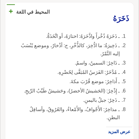
+
المحيط في اللغة
ذَخَرَهُ
ـ ذَخَرَهُ ذُخْراً واذَّخَرَهُ: اختارَهُ، أو اتَّخَذَهُّ.
ـ ذَخِيرَةُ: ما ادُّخِرَ، كالذُّخْرِ، ج: أذْخارٌ، وموضع يُنْسَبُ
إليه التَّمْرُ.
ـ ذَاخِرُ: السمينُ، واسمٌ.
ـ مُدَّخَرُ: الفَرَسُ المُبَقَّى لِحُضْرِهِ.
ـ أَذاخِرُ: موضع قُرْبَ مكةَ.
ـ إِذْخِرُ: (الحَشيشُ الأخضرُ)، وحَشيشٌ طَيِّبُ الرِّيحِ.
ـ ذَخِرٌ: جبلٌ باليمنِ.
ـ مذاخِرُ: الأَجْوافُ، والأَمْعاءُ، والعُرُوقُ، وأسافِلُ
البطنِ.
عرض المزيد