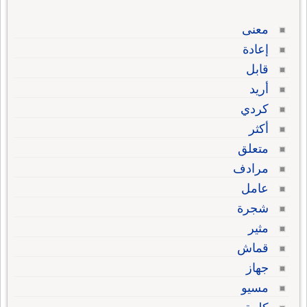
معنى
إعادة
قابل
أريد
كردي
أكثر
متعلق
مرادف
عامل
شجرة
مثير
قماش
جهاز
مسيو