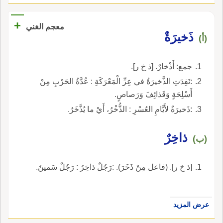
+
معجم الغني
ذَخيرَةٌ
(أ)
جمع: أَذْخارٌ. [ذ خ ر].
:نَفِدَتِ الذَّخيرَةُ في عِزِّ الْمَعْرَكَةِ : عُدَّةُ الحَرْبِ مِنْ
أَسْلِحَةٍ وَقَذائِفَ وَرَصاصٍ.
:ذَخيرَةٌ لأَيَّامِ العُسْرِ : الذُّخْرُ، أَيْ ما يُذَّخَرُ.
ذاخِرٌ
(ب)
[ذ خ ر]. (فاعل مِنْ ذَخَرَ). :رَجُلٌ ذاخِرٌ : رَجُلٌ سَمينٌ.
عرض المزيد