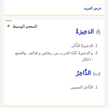
عرض المزيد
+
المعجم الوسيط
الذخِيرَةُ
(أ)
الذخِيرَةُ الذُّخْر.
و الذخِيرَةُ عُدَّة الحرب من رصَاص و قذائف. والجمع
: ذَخَاِئرُ.
الذَّاخِرُ
(ب)
الذَّاخِرُ السمين.