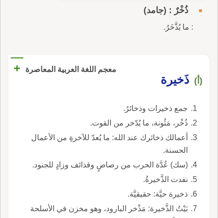
ذُخْرٌ : (جامد)
: ما يُذَّخَرُ.
+
معجم اللغة العربية المعاصرة
ذَخيرة
(أ)
جمع ذخيرات وذخائرُ.
ذُخْر، مَئُونة، ما يُدّخر من القوت.
أعمالك ذخائرك عند الله: ما يُعدّ للآخرةِ من الأعمال
الحسنة.
(سك) عُدَّة الحرب من رصاصٍ وقذائف وزادٍ للجنود.
نفدت الذَّخيرةُ.
ذخيرة حيَّة: حقيقيَّة.
بَيْتُ الذَّخيرة: مَذْخر البارود، وهو مخزن في الأسلحة