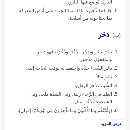
الناريَّة يُوضع فيها البارود.
حاملة الذَّخيرة: ناقلة تمدّ الجنود على أرض المعركة
بما يحتاجونه من أسلحة.
ذخَرَ
(ب)
ذخَرَ يذخَر ويذخُر ، ذَخْرًا وذُخْرًا ، فهو ذاخر ،
والمفعول مَذْخور.
ذخَر الشَّيءَ خبَّأه واحتفظ به لوقت الحاجة إليه.
ذخَر مالاً.
الشَّبابُ ذُخْر الوطن.
العلم في الرَّخاء زينة، وفي الشدّة ملجأ، وفي
الشيخوخة ذُخْر [مثل].
{وَأُنَبِّئُكُمْ بِمَا تَأْكُلُونَ وَمَا تَذَّخِرُونَ فِي بُيُوتِكُمْ} [قرآن].
عرض المزيد