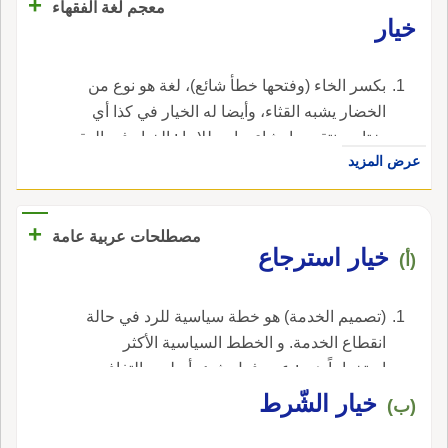
+
معجم لغة الفقهاء
على الإِفراد، قال: وهو أَجود؛ قال: ومثل هذا البيت
خيار
في التثنية قو الفرزدق وقد ماتَ خَيْرَاهُمْ فلم يُخْزَ
رَهْطُهُ عَشِيَّةَ بانَا، رَهْطُ كَعْبٍ وحات والخَيْرِيُّ
بكسر الخاء (وفتحها خطأ شائع)، لغة هو نوع من
معرَّب.
الخضار يشبه القثاء، وأيضا له الخيار في كذا أي
يختار وينتقي ما يشاء. واصطلاحا ; الخيار في العقد،
عرض المزيد
هو حق التسلط على فسخه، وهو عدة أنواع: خيار
العيب، خيار الغبن، خيار الحيوان، خيار المجلس،
خيار التدليس، خيار الرؤية وغيرها.
+
مصطلحات عربية عامة
خيار استرجاع
(أ)
(تصميم الخدمة) هو خطة سياسية للرد في حالة
انقطاع الخدمة. و الخطط السياسية الأكثر
استخداماً هي : عدم فعل شئ، أسلوب التفاف
يدوي، الترتيبات التبادلية، الاسترجاع التدريجي،
خيار الشّرط
(ب)
الاسترجاع المتوسط، الاسترجاع السريع،
الاسترجاع الفوري. و خيارات الاسترجاع يمكن أن