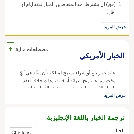
(فق) أن يشترط أحد المتعاقدين الخيار ثلاثة أيام أو
تستخدم وسائل مخصصة أو وسائل جهات خارجية
أقل.
مشتركة مع جهات عمل اخرى.---
(المجال:حاسوب).
عرض المزيد
+
مصطلحات مالية
الخيار الأمريكي
عقد خيار بيع أو شراء يسمح لمالكه بأن ينفّذ في أيّ
وقت سواء بتاريخ انتهائه أو قبله، وذلك خلافاً لعقد
الخيار الأوروبي الذي لا يجوز تنفيذه إلاّ بتاريخ انتهائه.
عرض المزيد
، في الإنجليزية، هي American option.
ترجمة الخيار باللغة الإنجليزية
الخيار
Gherkins