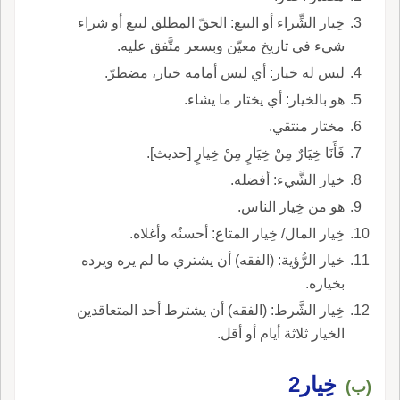
خِيار الشِّراء أو البيع: الحقّ المطلق لبيع أو شراء
شيء في تاريخ معيّن وبسعر متَّفق عليه.
ليس له خيار: أي ليس أمامه خيار، مضطرّ.
هو بالخيار: أي يختار ما يشاء.
مختار منتقي.
فَأَنَا خِيَارٌ مِنْ خِيَارٍ مِنْ خِيارٍ [حديث].
خيار الشَّيء: أفضله.
هو من خِيار الناس.
خِيار المال/ خِيار المتاع: أحسنُه وأغلاه.
خيار الرُّؤية: (الفقه) أن يشتري ما لم يره ويرده
بخياره.
خِيار الشَّرط: (الفقه) أن يشترط أحد المتعاقدين
الخيار ثلاثة أيام أو أقل.
خِيار2
(ب)