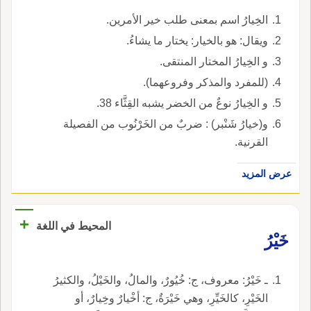
الخِيارُ اسم بمعنى طلب خير الأمرين.
ويقال: هو بالخيار: يختار ما يشاءُ.
و الخِيارُ المختار المنتقى.
(للمفرد والمذكر وفروعهما).
و الخِيارُ نوعٌ من الخضر يشبه القِثَّاء 38.
و(خيارُ شَنْبر) : ضربٌ من الخَرْنُوب من الفصيلة
القرنية.
عرض المزيد
+
المحيط في اللغة
خَيْرُ
ـ خَيْرُ: معروف، ج: خُيُورٌ، والمالُ، والخَيْلُ، والكثيرُ
الخَيْرِ، كالخَيِّرِ، وهي خَيْرَةٌ، ج: أخْيارٌ وخِيارٌ، أو