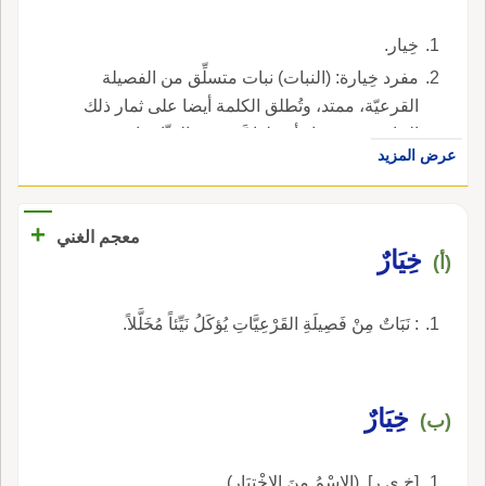
خِيار.
مفرد خِيارة: (النبات) نبات متسلِّق من الفصيلة
القرعيّة، ممتد، وتُطلق الكلمة أيضا على ثمار ذلك
النبات، وهي ثمار أسطوانيَّة تشبه القثّاء ذات قشرة
عرض المزيد
خضراء ولبّ أبيض نضر تؤكل نيِّئة، وهي نوع من
الخضر.
+
معجم الغني
خِيَارٌ
(أ)
: نَبَاتٌ مِنْ فَصِيلَةِ القَرْعِيَّاتِ يُؤكَلُ نَيِّئاً مُخَلَّلاً.
خِيَارٌ
(ب)
[خ ي ر]. (الاسْمُ مِنَ الاخْتِيَارِ).