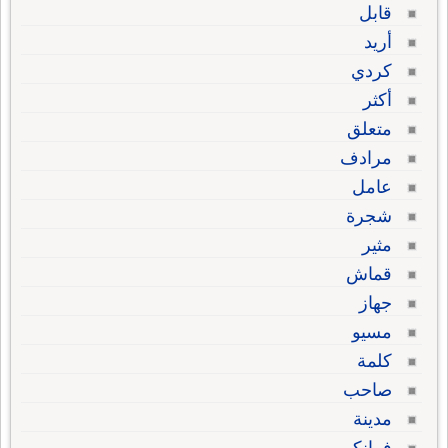
قابل
أريد
كردي
أكثر
متعلق
مرادف
عامل
شجرة
مثير
قماش
جهاز
مسيو
كلمة
صاحب
مدينة
فرانكو