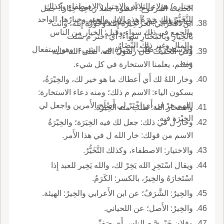
تختاره) هؤلاء الثلاثة والاختيار: الاصطفاء وكذلك
الحديث المرفوع: أَعطوه جملاً رَباعِيا خِيَاراً؛ جمل
التَّخَيُّرُ ولك خِيرَةُ هذه الإِبل والغنم وخِيارُها، الواحد
خيار وناقة خيار أَي مختار ومختار.
ابن الأَعرابي: نحر خِيرَة إِبله وخُورَةَ إِبله، وأَنت
والجمع في ذلك سواء وقيل: الخيار من الناس
بالخِيارِ وبالمُخْتارِ سواءٌ، أَي اختر م شئت
والمال وغير ذلك النُّضَارُ.
والاسْتِخارَةُ: طلَبُ الخِيرَة في الشيء، وهو استفعال
وفي الحديث كان رسولُ الله، صلى الله عليه
منه.
وسلم، يعلمنا الاستخارة في كل شيء.
وخار اللهُ لك أَي أَعطاك ما هو خير لك، والخِيْرَةُ،
بسكون الياء: الاسم م ذلك؛ ومنه دعاء الاستخارة:
اللهم خِرْ لي أَي اخْتَرْ لي أَصْلَح الأَمرين واجعل لي
واستخار اللهَ: طلب منه الخِيَرَةَ.
الخِيْرَة فيه.
وخار ل في ذلك: جعل لك فيه الخِيَرَة؛ والخِيْرَةُ
الاسم من قولك: خار الله ل في هذا الأَمر.
والاختيار: الاصطفاء، وكذلك التَّخَيُّرُ.
ويقال اسْتَخِرِِ الله يَخِرْ لك، والله يَخِير للعبد إِذا
اسْتَخارَهُ والخِيرُ، بالكسر: الكَرَمُ.
والخِيرُ: الشَّرَفُ؛ عن ابن الأَعرابي والخِيرُ: الهيئة.
والخِيرُ: الأَصل؛ عن اللحياني.
وفلان خَيْرِيَّ م الناس أَي صَفِيِّي.