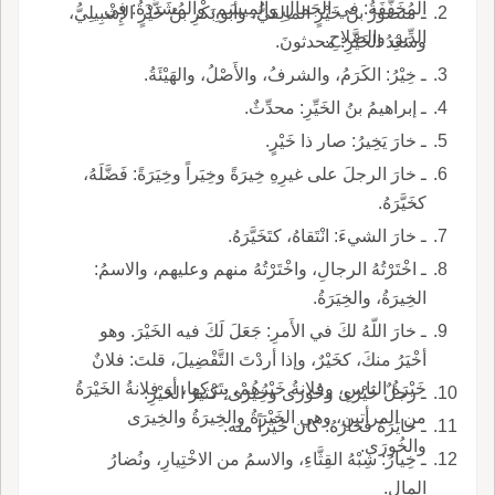
المُخَفَّفَةُ: في الجَمالِ والمِيسَمِ، والمُشَدَّدَةُ: في
ـ منصورُ بنُ خَيْرٍ المالِقيُّ، وأبو بَكْرِ بنُ خَيْرٍ الإِشْبِيلِيُّ،
الدِّينِ والصَّلاحِ.
وسَعْدُ الخَيْرِ: محدثونَ.
ـ خِيْرُ: الكَرَمُ، والشرفُ، والأَصْلُ، والهَيْئَةُ.
ـ إبراهيمُ بنُ الخَيِّرِ: محدِّثٌ.
ـ خارَ يَخِيرُ: صار ذا خَيْرٍ.
ـ خارَ الرجلَ على غيرِهِ خِيرَةً وخِيَراً وخِيَرَةً: فَضَّلَهُ،
كخَيَّرَهُ.
ـ خارَ الشيءَ: انْتَقاهُ، كتَخَيَّرَهُ.
ـ اخْتَرْتُهُ الرجالِ، واخْتَرْتُهُ منهم وعليهم، والاسمُ:
الخِيرَةُ، والخِيَرَةُ.
ـ خارَ اللّهُ لكَ في الأَمرِ: جَعَلَ لَكَ فيه الخَيْرَ. وهو
أخْيَرُ منكَ، كخَيْرٌ، وإذا أردْتَ التَّفْضِيلَ، قلتَ: فلانٌ
خَيْرَةُ الناسِ، وفلانةُ خَيْرُهُمْ، بِتَرْكِها، أو فلانةُ الخَيْرَةُ
ـ رجلٌ خَيْرَى وخُورَى وخِيرَى: كثيرُ الخَيْرِ.
من المرأتينِ، وهي الخَيْرَةُ والخِيرَةُ والخِيرَى
ـ خايَرَهُ فخارَهُ: كان خَيْراً منه.
والخُورَى.
ـ خِيارُ: شِبْهُ القِثَّاءِ، والاسمُ من الاخْتِيارِ، ونُضارُ
المالِ.