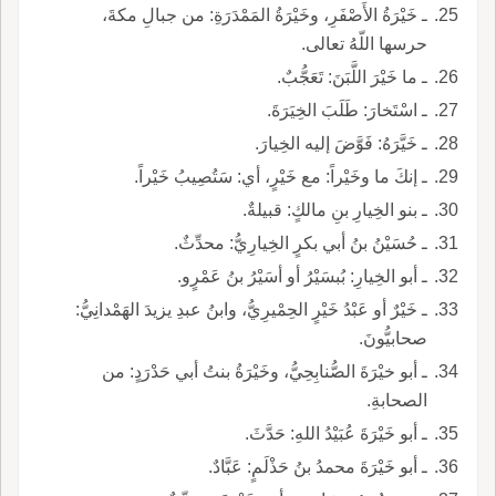
ـ خَيْرَةُ الأَصْفَرِ، وخَيْرَةُ المَمْدَرَةِ: من جبالِ مكةَ،
حرسها اللّهُ تعالى.
ـ ما خَيْرَ اللَّبَنَ: تَعَجُّبٌ.
ـ اسْتَخارَ: طَلَبَ الخِيَرَةَ.
ـ خَيَّرَهُ: فَوَّضَ إليه الخِيارَ.
ـ إنكَ ما وخَيْراً: مع خَيْرٍ، أي: سَتُصِيبُ خَيْراً.
ـ بنو الخِيارِ بنِ مالكٍ: قبيلةٌ.
ـ حُسَيْنُ بنُ أبي بكرٍ الخِيارِيُّ: محدِّثٌ.
ـ أبو الخِيارِ: بُبسَيْرُ أو أسَيْرُ بنُ عَمْرٍو.
ـ خَيْرٌ أو عَبْدُ خَيْرٍ الحِمْيرِيُّ، وابنُ عبدِ يزيدَ الهَمْدانِيُّ:
صحابيُّونَ.
ـ أبو خيْرَةَ الصُّنابِحِيُّ، وخَيْرَةُ بنتُ أبي حَدْرَدٍ: من
الصحابةِ.
ـ أبو خَيْرَةَ عُبَيْدُ اللهِ: حَدَّثَ.
ـ أبو خَيْرَةَ محمدُ بنُ حَذْلَمٍ: عَبَّادٌ.