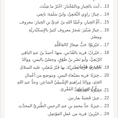
ـ أنتَ بالخِيارِ وبالمُخْتارِ: اخْتَرْ ما شِئْتَ.
ـ خِيارٌ: راوِي النَّخَعِيِّ، وابنُ سَلَمَةَ: تابِعي.
ـ أمُّ الخِيارِ، وعُبَيْدُ اللهِ بنُ عَدِيِّ بنِ الخِيارِ: معروف.
ـ خِيارُ شَنْبَرَ: شَجرٌ معروف كثيرٌ بالإِسكنْدَريَّةِ
ومِصْرَ.
ـ خَيْرَبَوَّا: حَبٌّ صِغارٌ كالقاقُلَّةِ.
ـ خَيْرانُ: قرية بالقُدْسِ، منها: أحمدُ بنُ عبدِ الباقِي
الرَّبَعِيُّ، وأبو نَصْرِ بنُ طَوْقٍ، وحِصْنٌ باليمنِ، ووالدُ
نَوْفِ بنِ هَمْدانَ.
ـ خِيارَةُ: قرية بطَبَرِيَّةَ، بها قَبْرُ شُعَيْبٍ عليه السلامُ.
ـ خِيَرَةُ: قرية بصَنْعاءِ اليمنِ، وموضع من أعْمالِ
الجَنَدِ، ووالدُ إبراهيمَ الإِشْبيلِيِّ الشاعِرِ، وجدُّ عبدِ اللهِ
بنِ لُبٍّ الشاطِبِيِّ المُقْرِئِ.
ـ خَيِّرَةُ: المدينةُ.
ـ خِيرٌ: قَصَبَةٌ بفارسَ.
ـ خِيرَةٌ: جدُّ محمدِ بنِ عبدِ الرحمنِ الطَّبَرِيِّ المحدِّثِ.
ـ خَيْرِينُ: قرية من عَمَلِ المَوْصِلِ.