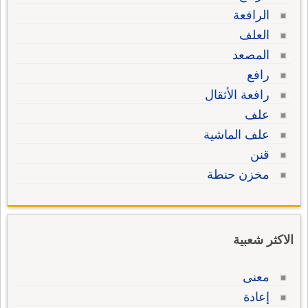
الرافعة
العلف
المصعد
رافع
رافعة الأثقال
علف
علف الماشية
قنن
مخزن حنطة
الاكثر شعبية
معنى
إعادة