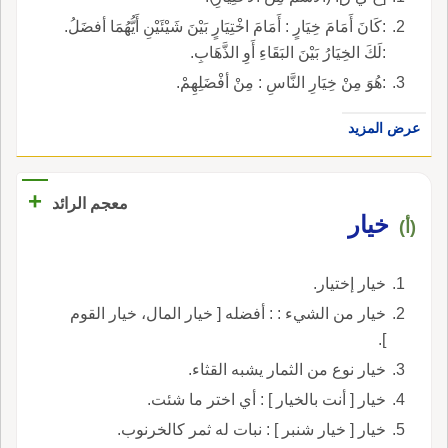
:كَانَ أَمَامَ خِيَارٍ : أَمَامَ اخْتِيَارٍ بَيْنَ شَيْئَيْنِ أَيُّهُمَا أفضَلُ.
:لَكَ الخِيَارُ بَيْنَ البَقَاءِ أَوِ الذَّهَابِ.
:هُوَ مِنْ خِيَارِ النَّاسِ : مِنْ أفْضَلِهِمْ.
عرض المزيد
+
معجم الرائد
خيار
(أ)
خيار إختيار.
خيار من الشيء : : أفضله [ خيار المال، خيار القوم
].
خيار نوع من الثمار يشبه القثاء.
خيار [ أنت بالخيار ] : أي اختر ما شئت.
خيار [ خيار شنبر ] : نبات له ثمر كالخرنوب.