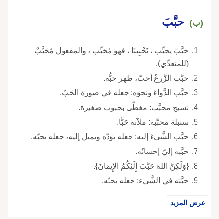
حبَّبَ
(ب)
حبَّبَ يحبِّب ، تَحْبِيبًا ، فهو مُحَبِّب ، والمفعول مُحَبَّبٌ
(للمتعدِّي).
حبَّب الزَّرعُ أحبّ، ظهر حبُّه.
حبَّب الدَّواءَ ونحوَه: جعله في صورة الحَبّ.
نسيج محبَّب: مغطّى بحبوب صغيرة.
سنبلة محبَّبة: ملآنة حَبًّا.
حبَّب الشَّيءَ إليه: جعله يوَدّه ويميل إليه، جعله يحبّه.
حبَّبه إليّ إحسانُه.
{وَلَكِنَّ اللهَ حَبَّبَ إِلَيْكُمُ الإِيمَانَ}.
حبَّبَه في الشَّيء: جعله يحبّه.
عرض المزيد