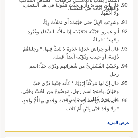
السمار يقلب بالانامـــل مرهفات * كساهنّ المناكب
قال ابن سيده: وأُرَى حَبَّبَ مَقُولةً في هذا الـمَعنى،
والظهار أفاده في التكملة.
ولا أَحُقُّها.
وشَرِبَتِ الإِبلُ حتى حَبَّبَتْ: أَي تَمَلأَتْ رِيّاً.
أَبو عمرو: حَبَّبْتُه فتَحَبَّبَ، إِذا مَلأْتَه للسِّقاءِ وغَيْرِه
وحَبِيبٌ: قبيلةٌ.
قال أَبو خِراش عَدَوْنا عَدْوةً لا شَكَّ فِيها، * وخِلْناهُمْ
ذُؤَيْبةَ، أَو حَبِيب وذُؤَيْبة أَيضاً: قَبِيلة.
وحُبَيْبٌ القُشَيْرِيُّ من شُعَرائهم وذَرَّى حَبّاً: اسم
رجل.
قال إِنَّ لها مُرَكَّناً إِرْزَبَّا، * كأَنه جَبْهةُ ذَرَّى حَبَّ
وحَبَّانُ، بافتح: اسم رَجل، مَوْضُوعٌ مِن الحُبِّ وحُبَّى،
على وزن فُعْلى: اسم امرأَة.
قال هُدْبةُ بن خَشْرمٍ فَما وَجَدَتْ وَجْدِي بها أُمُّ واحِدٍ،
* ولا وَجْدَ حُبَّى بِابْنِ أُمّ كِلاب.
عرض المزيد