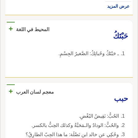
عرض المزيد
+
المحيط في اللغة
حَبْتَكُ
ـ حَبْتَكُ وحُباتِكُ: الصَّغيرُ الجِسْمِ.
+
معجم لسان العرب
حبب
الحُبُّ: نَقِيضُ البُغْضِ.
والحُبُّ: الودادُ والـمَحَبَّةُ وكذلك الحِبُّ بالكسر.
وحُكِي عن خالد ابن نَضْلَة: ما هذا الحِبّ الطارِقُ؟