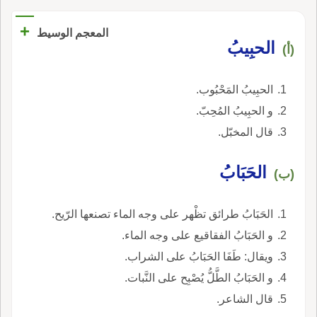
+
المعجم الوسيط
الحبِيبُ
(أ)
الحبِيبُ المَحْبُوب.
و الحبِيبُ المُحِبّ.
قال المخبّل.
الحَبَابُ
(ب)
الحَبَابُ طرائق تظْهر على وجه الماء تصنعها الرّيح.
و الحَبَابُ الفقاقيع على وجه الماء.
ويقال: طَفَا الحَبَابُ على الشراب.
و الحَبَابُ الطَّلُّ يُصْبِح على النَّبات.
قال الشاعر.