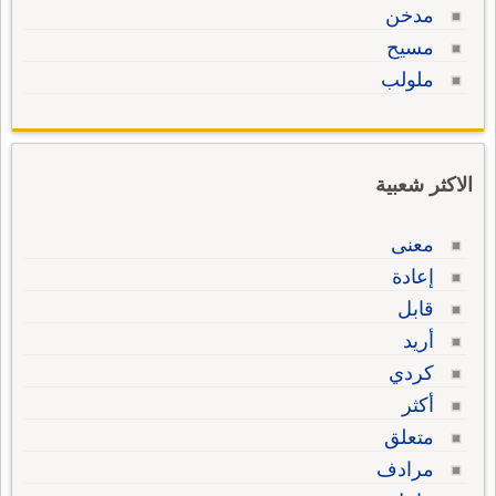
مدخن
مسيح
ملولب
الاكثر شعبية
معنى
إعادة
قابل
أريد
كردي
أكثر
متعلق
مرادف