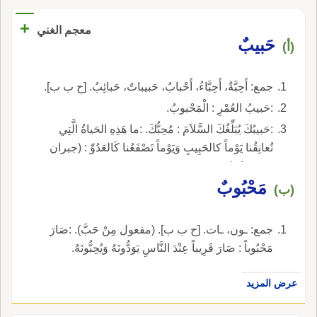
+
معجم الغني
حَبيبٌ
(أ)
جمع: أَحِبَّةٌ، أَحِبَّاءُ، أَحْبابٌ، حَبيباتٌ، حَبائِبُ. [ح ب ب].
:حَبيبُ العُمْرِ : الْمَحْبوبُ.
:حَبيبُكَ يُبَلِّغُكَ السَّلاَمَ : مُحِبُّكَ. :ما هَذِهِ الحَياةُ الَّتِي
تُعانِقُنا يَوْماً كالحَبِيبِ وَيَوْماً تَصْفَعُنا كَالعَدُوِّ : (جبران
خ. جبران).
مَحْبُوبٌ
(ب)
جمع: ـون، ـات. [ح ب ب]. (مفعول مِنْ حَبَّ). :صَارَ
مَحْبُوباً : صَارَ قَرِيباً عِنْدَ النَّاسِ يَوَدُّونَهُ وَيُحِبُّونَهُ.
عرض المزيد