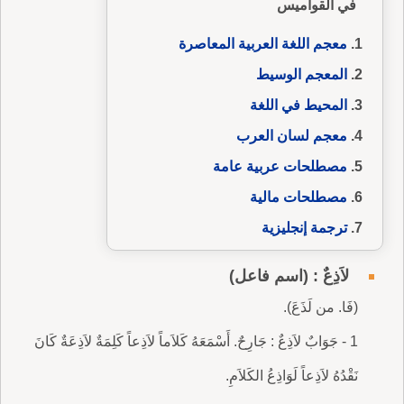
في القواميس
معجم اللغة العربية المعاصرة
المعجم الوسيط
المحيط في اللغة
معجم لسان العرب
مصطلحات عربية عامة
مصطلحات مالية
ترجمة إنجليزية
لاَذِعٌ : (اسم فاعل)
(فَا. من لَذَعَ).
1 - جَوَابٌ لاَذِعٌ : جَارِحٌ. أَسْمَعَهُ كَلاَماً لاَذِعاً كَلِمَةٌ لاَذِعَةٌ كَانَ
نَقْدُهُ لاَذِعاً لَوَاذِعُ الكَلاَمِ.