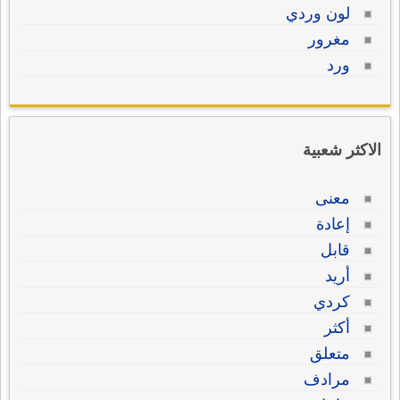
لون وردي
مغرور
ورد
الاكثر شعبية
معنى
إعادة
قابل
أريد
كردي
أكثر
متعلق
مرادف