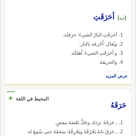
أحَرَقَتِ
(ب)
أحَرَقَتِ النارُ الشيءَ: حرَقتُه.
ويُقال: أَحْرقه بالنار.
و أحَرَقَتِ الشيءَ: أَهلكَه.
والحريقةَ.
عرض المزيد
+
المحيط في اللغة
حَرَقَهُ
ـ حَرَقَهُ: بَرَدَهُ، وحَكَّ بَعْضَهُ ببعضٍ.
ـ حَرَقَ نابَهُ يَحْرُقُهُ ويَحْرِقُهُ: سَحَقَهُ حتى سُمِعَ له