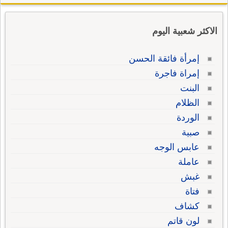
الاكثر شعبية اليوم
إمرأة فائقة الحسن
إمراة فاجرة
البنت
الظلام
الوردة
صبية
عابس الوجه
عاملة
غبش
فتاة
كشاف
لون قاتم