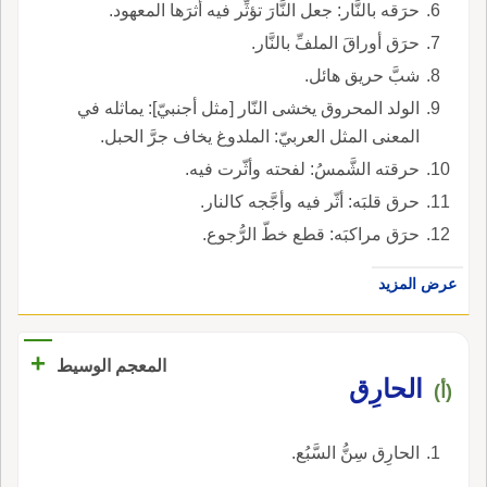
حرَقه بالنَّار: جعل النَّارَ تؤثِّر فيه أثرَها المعهود.
حرَق أوراقَ الملفِّ بالنَّار.
شبَّ حريق هائل.
الولد المحروق يخشى النّار [مثل أجنبيّ]: يماثله في
المعنى المثل العربيّ: الملدوغ يخاف جرَّ الحبل.
حرقته الشَّمسُ: لفحته وأثّرت فيه.
حرق قلبَه: أثّر فيه وأجَّجه كالنار.
حرَق مراكبَه: قطع خطّ الرُّجوع.
عرض المزيد
+
المعجم الوسيط
الحارِق
(أ)
الحارِق سِنُّ السَّبُع.