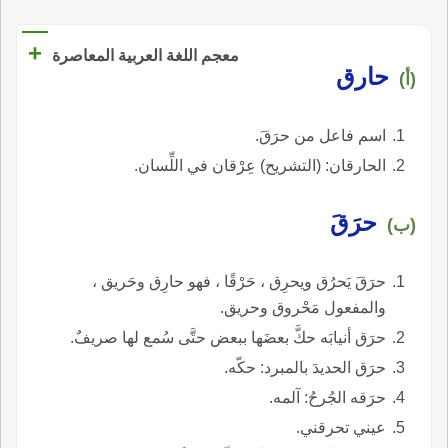
+
معجم اللغة العربية المعاصرة
حارق
(أ)
اسم فاعل من حرَقَ.
الحارقان: (التشريح) عِرْقان في اللِّسان.
حرَقَ
(ب)
حرَقَ يَحرُق ويحرِق ، حَرْقًا ، فهو حارِق وحَريق ،
والمفعول مَحْروق وحريق.
حرَق أنيابَه حكَّ بعضَها ببعض حتَّى سُمع لها صريفٌ.
حرَق الحديدَ بالمبرد: حكّه.
حرَقه الجُرحُ: آلمه.
عيني تحرقني.