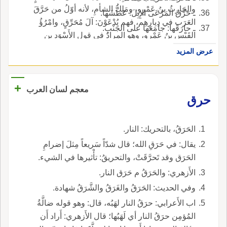
والحَارِثُ بنُ عَمْرٍو، ومَلِكُ الشأمِ، لأنه أوّلُ من حَرَّقَ
ـ حَرَّقَ المَرْعَى الإِبِلَ: عَطَّشَها.
العَرَب في دِيارِهِم، فهم يُدْعَوْنَ: آلَ مُحَرِّقٍ، وامْرُؤُ
ـ حارَقَها: جامَعَها على الجَنْبِ.
القَيْسِ بنُ عَمْرٍو، وهو المرادُ في قولِ الأَسْوَدِ بنِ
يَعْفُرَ: ماذا أُؤَمِّلُ بعدَ آلِ مُحَرِّقٍ **** تَرَكوا مَنازِلَهُمْ
عرض المزيد
وبعْدَ إيادِ.
+
معجم لسان العرب
حرق
الحَرَقُ، بالتحريك: النار.
يقال: في حَرَقِ الله؛ قال شدّاً سَريعاً مِثلَ إضرامِ
الحَرَق وقد تَحرَّقَتْ، والتحريقُ: تأْثيرها في الشيء.
الأَزهري: والحَرَقُ م حَرَق النار.
وفي الحديث: الحَرَقُ والغَرَقُ والشَّرَقُ شهادة.
اب الأَعرابي: حرَقُ النار لهَبُه، قال: وهو قوله ضالَّةُ
المُؤمِن حرَقُ النار أي لَهَبُها؛ قال الأَزهري: أَراد أَن