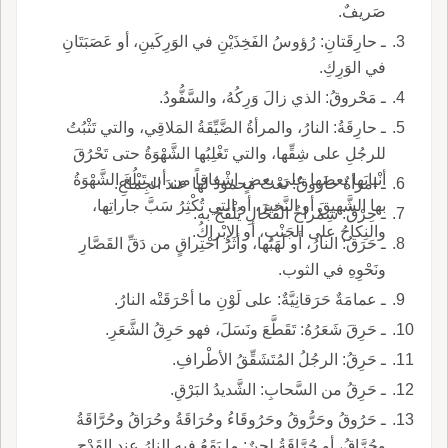
صَريفٌ.
ـ حارِقَتانِ: رُؤوسُ الفَخِذَيْنِ في الوَرِكَينِ، أو عَصَبَتَانِ
في الوَرِكِ.
ـ مَحْروقُ: الذي زالَ وَرِكُهُ، والسَّفُّودُ.
ـ حارِقَةُ: النارُ، والمرأةُ الضَّيِّقَةُ المَلاقِي، والتي تَثْبُتُ
للرجُلِ على شِقِّها، والتي تَغْلِبُها الشَّهْوَةُ حتى تَحْرُقَ
أنْيابَها بعضَها على بعضٍ إشْفاقاً من أن تَبْلُغَ الشَّهْوَةُ
ـ امرأةٌ حاروقٌ: نَعْتٌ مَحمودٌ لها عندَ الجِماعِ.
بها الشَّهيقَ أو النَّخيرَ، أو التي تُكْثِرُ سَبَّ جاراتِها،
ـ حِرْقُ: شِمْراخُ الفُحَّالِ يُلْقَحُ به.
والنِكاحُ على الجَنْبِ، أو الإِبْراكُ.
ـ حَرَقُ: النارُ، أَو لَهَبُها، وأثَرُ احْتِراقٍ من دَقِّ القَصَّارِ
ونَحْوِهِ في الثوب.
ـ عمامَةٌ حَرَقانِيَّةٌ: على لَوْنِ ما أحْرَقَتْه النارُ.
ـ حَرِقَ شَعَرُهُ: تَقَطَّعَ ونَسَلَ، فهو حَرِقُ الشَّعَرِ.
ـ حَرِقُ: الرجُلُ المُتَشَقِّقُ الأطْرافِ.
ـ حَرِقُ من السَّحابِ: الشَّديدُ البَرْقِ.
ـ حَرُوقُ وحَرُّوقُ وحَرُوقَاءُ وحُرَاقَةُ وحُرَاقُ وحُرَّاقَةُ
وحُرَّاقُ، أو حُرَّاقَةُ لحنٌ: ما يَقَعُ فيه النارُ عند القَدْحِ.