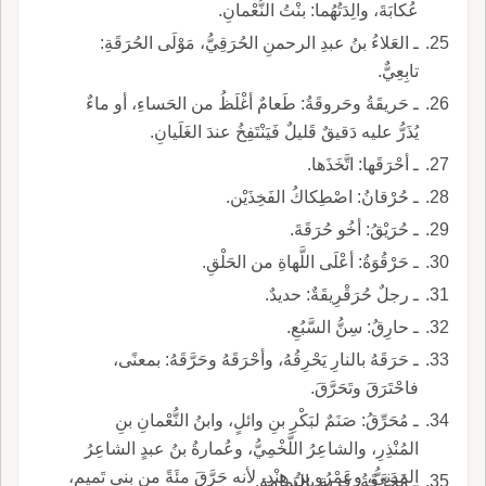
عُكابَةَ، والِدَتُهُما: بنْتُ النُّعْمانِ.
ـ العَلاءُ بنُ عبدِ الرحمنِ الحُرَقِيُّ، مَوْلَى الحُرَقَةِ:
تابِعِيٌّ.
ـ حَريقَةُ وحَروقَةُ: طَعامٌ أغْلَظُ من الحَساءِ، أو ماءٌ
يُذَرُّ عليه دَقيقٌ قَليلٌ فَيَنْتَفِخُ عندَ الغَلَيانِ.
ـ أحْرَقَها: اتَّخَذَها.
ـ حُرْقانُ: اصْطِكاكُ الفَخِذَيْن.
ـ حُرَيْقُ: أخُو حُرَقَةَ.
ـ حَرْقُوَةُ: أعْلَى اللَّهاةِ من الحَلْقِ.
ـ رجلٌ حُرَقْرِيقَةٌ: حديدٌ.
ـ حارِقُ: سِنُّ السَّبُعِ.
ـ حَرَقَهُ بالنارِ يَحْرِقُهُ، وأحْرَقَهُ وحَرَّقَهُ: بمعنًى،
فاحْتَرَقَ وتَحَرَّقَ.
ـ مُحَرِّقُ: صَنَمٌ لبَكْرِ بنِ وائلٍ، وابنُ النُّعْمانِ بنِ
المُنْذِرِ، والشاعِرُ اللَّخْمِيُّ، وعُمارةُ بنُ عبدٍ الشاعِرُ
المَدَنِيُّ، وعَمْرُو بنُ هِنْدٍ، لأنه حَرَّقَ مئَةً من بني تَميمٍ،
ـ مُحَرَّقَةُ: قرية باليَمامةِ.