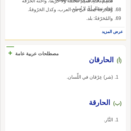
نُقْسِمُ باللهِ: نُسْلِمُ الحَلَقَهْ ولا حُرَيْقاً، وأخْتَه الحُرَقَه
قوله نسلم أي لا نُسلم.
والحُرَقةُ أيضاً: حيّ من العرب، وكذل الحَرُوقةُ.
والمُحَرّقةُ: بلد.
عرض المزيد
+
مصطلحات عربية عامة
الحارقان
(أ)
(شر) عِرْقان في اللِّسان.
الحارقة
(ب)
النَّار.