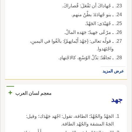
ـ جُهاداكَ أن تَفْعَلَ: قُصاراكَ.
ـ بنو جُهادَةَ: بطْنٌ منهم.
ـ جُهَيْدَى: الجَهْدُ.
ـ مرْعًى جَهيدٌ: جَهَده المالُ.
ـ قولُه تعالى: {جَهْدَ أَيْمانِهمْ}: بالَغُوا في اليمينِ،
واجْتَهَدوا.
ـ تَجاهُدُ: بَذْلُ الوُسْعِ، كالاجْتهادِ.
عرض المزيد
+
معجم لسان العرب
جهد
الجَهْدُ والجُهْدُ: الطاقة، تقول: اجْهَد جَهْدَك؛ وقيل:
الجَهْ المشقة والجُهْد الطاقة.