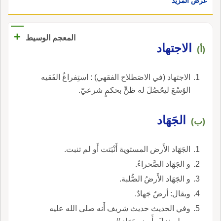
عرض المزيد
+
المعجم الوسيط
الاجتهاد
(أ)
الاجتهاد (في الاصَطلاح الفقهي) : استِفراغُ الفَقيه
الوُسْعَ ليحْصُلَ له ظنٍّ بحكمٍ شرعيّ.
الجَهَاد
(ب)
الجَهَاد الأَرض المستوية أَنْبَتت أَو لم تنبت.
و الجَهَاد الصَّحراءُ.
و الجَهَاد الأَرضُ الصُّلبة.
ويقال: أرضٌ جَهادٌ.
وفي الحديث حديث شريف أَنه صلى الله عليه