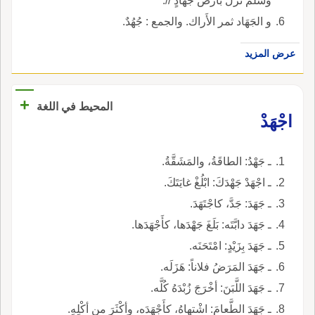
وسلم نزلَ بأَرض جَهَادٍ //.
و الجَهَاد ثمر الأَراك. والجمع : جُهُدٌ.
عرض المزيد
+
المحيط في اللغة
اجْهَدْ
ـ جَهْدُ: الطاقَةُ، والمَشَقَّةُ.
ـ اجْهَدْ جَهْدَكَ: ابْلُغْ غايَتَكَ.
ـ جَهَدَ: جَدَّ، كاجْتَهَدَ.
ـ جَهَدَ دابَّتَه: بَلَغَ جَهْدَها، كأَجْهَدَها.
ـ جَهَدَ بِزَيْدٍ: امْتَحَنَه.
ـ جَهَدَ المَرَضُ فلاناً: هَزَلَه.
ـ جَهَدَ اللَّبَنَ: أخْرَجَ زُبْدَهُ كُلَّه.
ـ جَهَدَ الطَّعامَ: اشْتهاهُ، كأَجْهَدَه، وأكْثَرَ من أكْلِهِ.