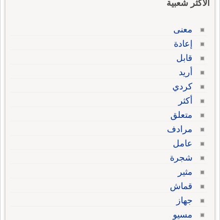
الاكثر شعبية
معنى
إعادة
قابل
أريد
كردي
أكثر
متعلق
مرادف
عامل
شجرة
مثير
قماش
جهاز
مسيو