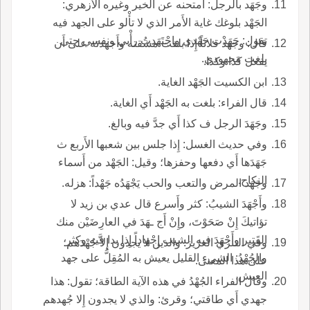
وجَهَد بالرجل: امتحنه عن الخير وغيره الأَزهري:
الجَهْد بلوغك غاية الأَمر الذي لا تأْلو على الجهد فيه
تقول: جَهَدْت جَهْدي واجْتَهَدتُ رأْبي ونفسي حتى
قال: وجهد فلاناً إِذا بلغت مشقته وأَجهدته على أَن
بلغت مَجهودي.
يفعل كذا وكذا.
ابن الكسيت الجَهْد الغاية.
قال الفراء: بلغت به الجَهْد أَي الغاية.
وجَهَدَ الرجل ف كذا أَي جدَّ فيه وبالغ.
وفي حديث الغسل: إِذا جلس بين شعبها الأَربع ث
جَهَدَها أَي دفعها وحفزها؛ وقيل: الجَهْد من أَسماء
النكاح.
وجَهَد المرض والتعب والحب يَجْهَدُه جَهْداً: هزله.
وأَجْهَدَ الشيبُ: كثر وأَسرع قال عدي بن زيد لا
تؤاتيكَ إِنْ صَحَوْتَ، وإِنْ أَج ـهَدَ في العارِضَيْن منك
القَتِير وأَجْهَدَ فيه الشيب إِجْهاداً إِذا بدا فيه وكثر
وفي التنزي العزيز: والذين لا يجدون إِلاَّ جُهْدَهم؛
والجُهْدُ: الشيء القليل يعيش به المُقِلُّ على جهد
على هذا المعنى.
العيش.
وقال الفراء الجُهْدُ في هذه الآية الطاقة؛ تقول: هذا
جهدي أَي طاقتي؛ وقرئ: والذي لا يجدون إِلا جُهدهم