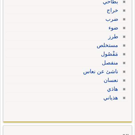
بطاحي
خراج
ضرب
ضوء
طرز
مستخلص
مَفْصُول
منفصل
ناشئ عن نعاس
نعسان
هاذي
هذياني