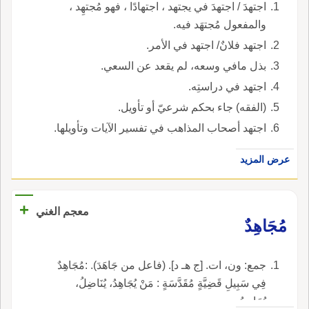
اجتهدَ / اجتهدَ في يجتهد ، اجتهادًا ، فهو مُجتهِد ،
والمفعول مُجتهَد فيه.
اجتهد فلانٌ/ اجتهد في الأمر.
بذل مافي وسعه، لم يقعد عن السعي.
اجتهد في دراستِه.
(الفقه) جاء بحكم شرعيّ أو تأويل.
اجتهد أصحاب المذاهب في تفسير الآيات وتأويلها.
عرض المزيد
+
معجم الغني
مُجَاهِدٌ
جمع: ون، ات. [ج هـ د]. (فاعل من جَاهَدَ). :مُجَاهِدٌ
فِي سَبِيلِ قَضِيَّةٍ مُقَدَّسَةٍ : مَنْ يُجَاهِدُ، يُنَاضِلُ،
يُحَارِبُ.