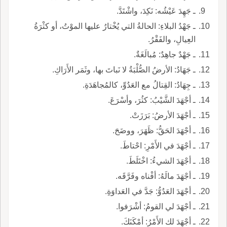
ـ جَهِدَ عَيْشُه: نَكِدَ، واشْتَدَّ.
ـ جَهْدُ البلاءِ: الحالةُ التي يُخْتارُ عليها الموْتُ، أو كثْرَةُ
العِيالِ، والفَقْرُ.
ـ جَهْدٌ جاهِدٌ: مُبالَغَةٌ.
ـ جَهَادُ: الأرضُ الصُّلْبَةُ لا نَباتَ بها، وثَمَر الأَرَاكِ.
ـ جِهَادُ: القِتالُ مع العَدُوِّ، كالمُجاهَدَةِ.
ـ أجْهَدَ الشَّيْبُ: كثُرَ، وأسْرَعَ.
ـ أجْهَدَ الأرضُ: بَرَزَتْ.
ـ أجْهَدَ الحَقُّ: ظَهَرَ، ووضَحَ.
ـ أجْهَدَ في الأَمْرِ: احْتاطَ.
ـ أجْهَدَ الشيءُ: اخْتَلَطَ.
ـ أجْهَدَ مالَهُ: أفْناه وفَرَّقَه.
ـ أجْهَدَ العَدُوُّ: جَدَّ في العَداوَةِ.
ـ أجْهَدَ لي القومُ: أشْرَفوا.
ـ أجْهَدَ لك الأَمْرُ: أمْكَنَكَ.