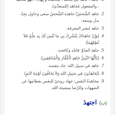
، والمفعول مُجاهَد (للمتعدِّي).
جاهد الشَّخصُ/ جاهدَه الشَّخصُ سعى وحاول بجِدّ،
بذل وسعه.
جاهد لنشر المعرفة.
{وَإِنْ جَاهَدَاكَ لِتُشْرِكَ بِي مَا لَيْسَ لَكَ بِهِ عِلْمٌ فَلاَ
تُطِعْهُمَا}.
جاهدَ العدُوَّ: قاتله وكافحه.
{يَاأَيُّهَا النَّبِيُّ جَاهِدِ الْكُفَّارَ وَالْمُنَافِقِينَ}.
جاهد في سبيل الله: جاد بنفسه.
{يُجَاهِدُونَ فِي سَبِيلِ اللهِ وَلاَ يَخَافُونَ لَوْمَةَ لاَئِمٍ}.
مجاهدةُ النفس: جهاد روحيّ للنفس بفطامِها عن
الشهوات والرِّضا بمشيئة الله.
اجتهدَ
(ب)