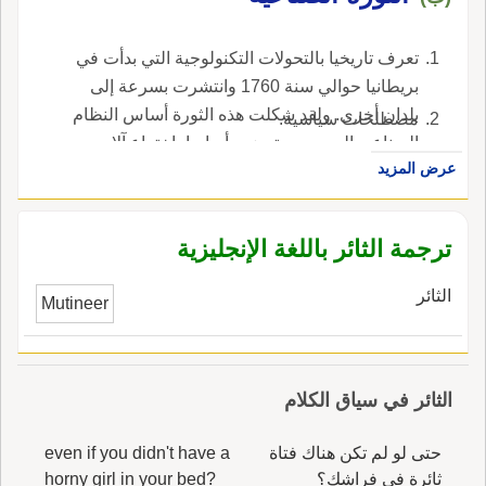
تعرف تاريخيا بالتحولات التكنولوجية التي بدأت في
بريطانيا حوالي سنة 1760 وانتشرت بسرعة إلى
بلدان أخرى. ولقد شكلت هذه الثورة أساس النظام
مصطلحات سياسية.
الصناعي العصري. وتميزت أساسا باختراع آلات
عرض المزيد
جديدة أدت إلى إنتاج صناعي على نطاق واسع
وبروز الصناعيين الذين ترأسوا مؤسسات صناعية
كبرى وظهور طبقة من الأجراء واتساع نطاق
ترجمة الثائر باللغة الإنجليزية
التجارة ونمو المدن وخلو الأرياف من السكان.
الثائر
Mutineer
الثائر في سياق الكلام
حتى لو لم تكن هناك فتاة
even if you didn't have a
ثائرة في فراشك؟
horny girl in your bed?