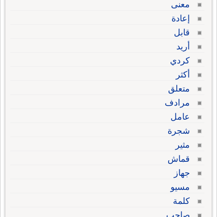
معنى
إعادة
قابل
أريد
كردي
أكثر
متعلق
مرادف
عامل
شجرة
مثير
قماش
جهاز
مسيو
كلمة
صاحب