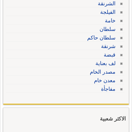
الشرنقة
الفيلجة
خامة
سلطان
سلطان حاكم
شرنقة
قبضة
لف بعناية
مصدر الخام
معدن خام
مفاجأة
الاكثر شعبية