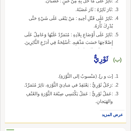
:ثَائِرٌ علَى مَا حَلَّ بِهِ مِنْ غُبْنٍ : غَضْبَانُ.
:ثَارَ ثَائِرُهُ : ثَارَ غَضَبُهُ.
:ثَائِرٌ عَلَى قَتْلِ أخِيهِ : مَنْ يَبْقَى عَلَى شَيْءٍ حَتَّى
يُدْرِكَ ثَأْرَهُ.
:ثَائِرٌ عَلَى أَوْضَاعِ بِلاَدِهِ : مُتَمَرِّدٌ عَلَيْهَا وَعَامِلٌ عَلَى
إِصْلاحِهَا حَسَبَ مَذْهَبِهِ. :أسْلِحَةٌ فِي أذرُعِ الثَّائِرِينَ.
(بدر شاكر السياب).
ثَوْرِيٌّ
(ب)
[ث و ر]. (مَنْسوبٌ إلى الثَّوْرَةِ).
:رَجُلٌ ثَوْرِيٌّ : يَعْتَقِدُ في مَبادِئِ الثَّوْرَةِ، ثائِرٌ مُتَمَرِّدٌ.
:عَمَلٌ ثَوْرِيٌّ : عَمَلٌ يَكْتَسِي صِبْغَةَ الثَّوْرَةِ والعُنْفِ
والهَيَجانِ.
عرض المزيد