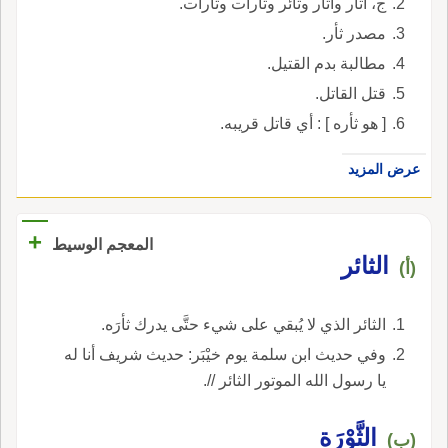
ج، أثآر وآثار وثآئر وثأرات وثارات.
مصدر ثأر.
مطالبة بدم القتيل.
قتل القاتل.
[ هو ثأره ] : أي قاتل قريبه.
عرض المزيد
+
المعجم الوسيط
الثائر
(أ)
الثائر الذي لا يُبقي على شيء حتَّى يدرك ثأرَه.
وفي حديث ابن سلمة يوم خيْبَر: حديث شريف أنا له
يا رسول الله الموتور الثائر //.
الثَّوْرَة
(ب)