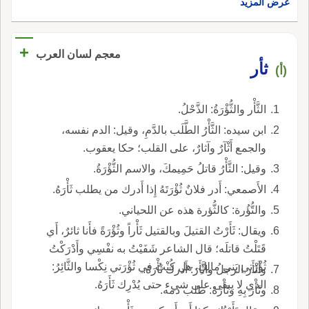
عرض المزيد
+
معجم لسان العرب
ثأر
(أ)
الثَّأْر والثُّؤْرَةُ: الذَّحْلُ.
ابن سيده: الثَّأْرُ الطَّلَب بالدَّمِ، وقيل: الدم نفسه،
والجمع أَثْآرٌ وآثارٌ، على القلب؛ حكا يعقوب.
وقيل: الثَّأْرُ قاتلُ حَمِيمكَ، والاسم الثُّؤْرَةُ.
الأَصمعي: أَدر فلانٌ ثُؤْرَتَهُ إِذا أَدرك من يطلب ثَأْرَهُ.
والتُّؤُرة: كالثُّؤرة هذه عن اللحياني.
ويقال: ثَأَرْتُ القتيلَ وبالقتيل ثَأْراً وثُؤْرَةً فأَنا ثائرٌ، أَي
قَتَلْتُ قاتلَه؛ قال الشاعر شَفَيْتُ به نفْسِي وأَدْرَكْتُ
ثُؤْرَتي بَني مالِكٍ، هل كُنْتُ في ثُؤْرَتي نِكْسا والثَّائِرُ:
وأَثْأَر الرجلُ واثَّأَرَ: أَدرك ثَأْرَهُ.
الذي لا يبقى على شيء حتى يُدْرِك ثَأَرَهُ.
وثَأْرَ بِهِ وثَأْرَهْ: طلب دمه.