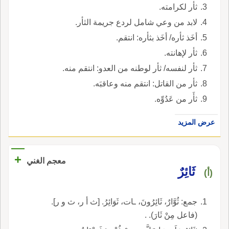
ثأر لكرامته.
لابد من وعي شامل لردع جريمة الثأر.
أخَذ ثأره/ أخَذ بثأره: انتقم.
ثأر لإهانته.
ثأر لنفسه/ ثأر لوطنه من العدو: انتقم منه.
ثأر من القاتل: انتقم منه وعاقبَه.
ثأَر من عَدُوِّه.
عرض المزيد
+
معجم الغني
ثَائِرٌ
(أ)
جمع: ثُوَّارٌ، ثَائِرُونَ، ـات، ثَوَائِرُ. [ث أ ر، ث و ر].
(فاعل مِنْ ثَارَ). ‍‍‍‍‍.