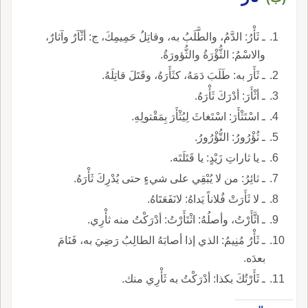
ـ ثَأْرُ: الدَّمُ، والطَّلَبُ به، وقاتِلُ حَمِيمِكَ، ج: أثْآرٌ وآثارٌ،
والاسْمُ: الثُّؤْرَةُ والثُّؤورَةُ.
ـ ثَأَرَ به: طَلَبَ دَمَهُ، كثَأَرَهُ، وقَتَلَ قاتِلَهُ.
ـ أثْأَرَ: أدْرَكَ ثَأْرَهُ.
ـ اسْتَثْأَرَ: اسْتَغاثَ لِيُثْأَرَ بِمَقْتولِهِ.
ـ ثُؤْرُورُ: التُّؤْرُورُ.
ـ يا ثاراتِ زَيْدٍ: يا قَتَلَتَه.
ـ ثائِرُ: من لا يُبْقِي على شيءٍ حتى يُدْرِكَ ثَأْرَهُ.
ـ لا ثَأَرَتْ فُلاناً يَداهُ: لانَفَعَتَاهُ.
ـ اثَّأَرْتُ، وأصلُهُ: اثْتَأَرْتُ: أدْرَكْتُ منه ثأْرِي.
ـ ثَأْرُ مُنِيمُ: الذي إذا أصابَهُ الطالِبُ رَضِيَ به، فَنَامَ
بعدَه.
ـ ثَأَرْتُكَ بكذا: أدْرَكْتُ به ثَأْرِي منك.