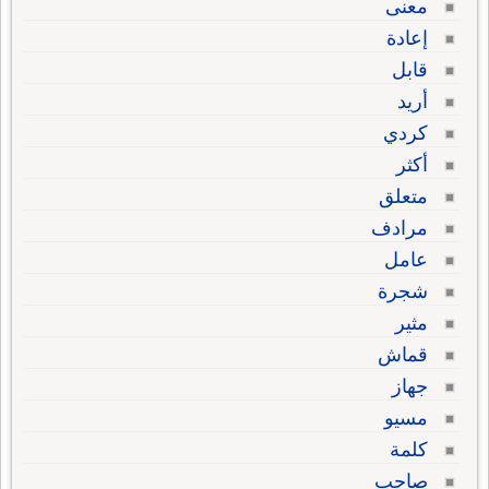
معنى
إعادة
قابل
أريد
كردي
أكثر
متعلق
مرادف
عامل
شجرة
مثير
قماش
جهاز
مسيو
كلمة
صاحب