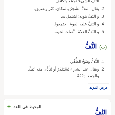
التَفَّ الشيءُ: تجمَّع وتكاثف.
يقال: التفَّ الشَّجَرُ بالمكان: كثر وتضايق.
و التَفَّ بثوبه: اشتمل به.
و التَفَّ عليه القومُ: اجتمعوا.
و التَفَّ الغلامُ: اتَّصلت لحيته.
التُّفُّ
(ب)
التُّفُّ وَسَخُ الظُّفْر.
ويقال عند الشيء يُسْتَقْذَرُ أَو يُتَأَذَّى منه: تُفٍّ.
والجمع : تِفَفَةٌ.
عرض المزيد
+
المحيط في اللغة
التُفُّ