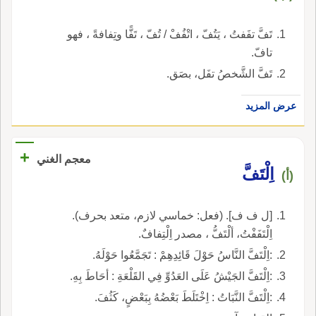
تَفَّ تفَفتُ ، يَتُفّ ، اتْفُفْ / تُفّ ، تَفًّا وتِفافةً ، فهو
تافّ.
تَفَّ الشَّخصُ تفَل، بصَق.
عرض المزيد
+
معجم الغني
اِلْتَفَّ
(أ)
[ل ف ف]. (فعل: خماسي لازم، متعد بحرف).
اِلْتَفَفْتُ، ألْتَفُّ ، مصدر اِلْتِفافٌ.
:اِلْتَفَّ النَّاسُ حَوْلَ قَائِدِهِمْ : تَجَمَّعُوا حَوْلَهُ.
:اِلْتَفَّ الجَيْشُ عَلَى العَدُوِّ فِي القَلْعَةِ : أحَاطَ بِهِ.
:اِلْتَفَّ النَّبَاتُ : اِخْتَلَطَ بَعْضُهُ بِبَعْضٍ، كَثُفَ.