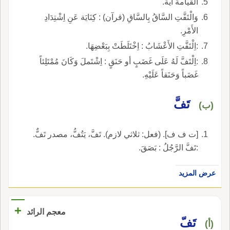
القيامة آية.
وَالْتَفَّتِ السَّاقُ بِالسَّاقِ (قرآن) : كِنَايَة عَنِ اِشْتِدَادِ
الأَمْرِ.
:اِلْتَفَّتِ الأَعْشَابُ : اِخْتَلَطَتْ بِبَعْضِهَا.
:اِلْتَفَّ لَهُ عَلَى غَضَبٍ أو حَنَقٍ : اِشْتَملَ وَكَانَ مُمْتَلِئاً
غَضَباً وَحَنَقاً عَلَيْهِ.
تَفَّ
(ب)
[ت ف ف]. (فعل: ثلاثي لازم). تَفَّ، يَتُفُّ، مصدر تَفٌّ.
:تَفَّ الرَّجُلُ : بَصَقَ.
عرض المزيد
+
معجم الرائد
تَفّ
(أ)