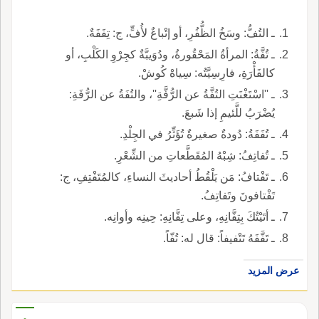
ـ التُفُّ: وسَخُ الظُّفُرِ، أو إتْباعٌ لأُفٍّ، ج: تِفَفَةٌ.
ـ تُفَّةُ: المرأةُ المَحْقُورةُ، ودُوَيبَّةٌ كجِرْوِ الكَلْبِ، أو
كالفَأْرَةِ، فارِسِيَّتُه: سِياهْ كُوشْ.
ـ ''اسْتَغْنَتِ التُفَّةُ عن الرُّفَّةِ''، والتُفَةُ عن الرُّفَةِ:
يُضْرَبُ للَّئيمِ إذا شَبعَ.
ـ تُفَفَةُ: دُودةٌ صغيرةٌ تُؤَثِّرُ في الجِلْدِ.
ـ تُفاتِفُ: شِبْهُ المُقَطَّعاتِ من الشِّعْرِ.
ـ تَفْتافُ: مَن يَلْقُطُ أحاديثَ النساءِ، كالمُتَفْتِفِ، ج:
تَفْتافونَ وتَفاتِفُ.
ـ أتَيْتُكَ بِتِفَّانِهِ، وعلى تِفَّانِهِ: حِينِه وأوانِه.
ـ تَفَّفَهُ تَتْفيفاً: قال له: تُفّاً.
عرض المزيد