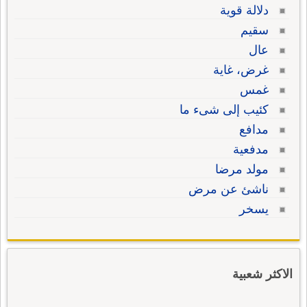
دلالة قوية
سقيم
عال
غرض، غاية
غمس
كئيب إلى شىء ما
مدافع
مدفعية
مولد مرضا
ناشئ عن مرض
يسخر
الاكثر شعبية