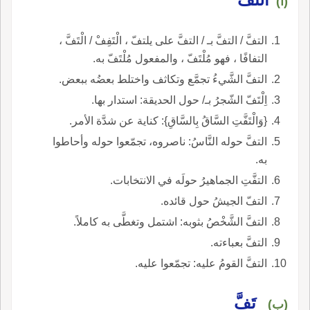
(أ)
التفَّ / التفَّ بـ / التفَّ على يلتفّ ، الْتَفِفْ / الْتَفَّ ،
التفافًا ، فهو مُلْتَفّ ، والمفعول مُلْتَفّ به.
التفَّ الشَّيءُ تجمَّع وتكاثف واختلط بعضُه ببعض.
اِلْتَفّ الشّجرُ بـ/ حول الحديقة: استدار بها.
{وَالْتَفَّتِ السَّاقُ بِالسَّاقِ}: كناية عن شدَّة الأمر.
التفَّ حوله النَّاسُ: ناصروه، تجمّعوا حوله وأحاطوا
به.
التفَّتِ الجماهيرُ حولَه في الانتخابات.
التفّ الجيشُ حول قائده.
التفَّ الشَّخْصُ بثوبه: اشتمل وتغطَّى به كاملاً.
التفَّ بعباءته.
التفَّ القومُ عليه: تجمّعوا عليه.
تَفَّ
(ب)