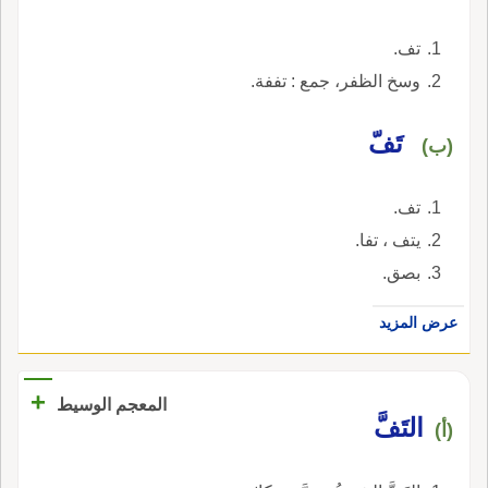
تف.
وسخ الظفر، جمع : تففة.
تَفّ
(ب)
تف.
يتف ، تفا.
بصق.
عرض المزيد
+
المعجم الوسيط
التَفَّ
(أ)