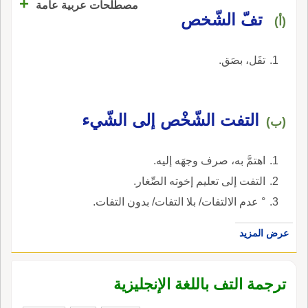
+
مصطلحات عربية عامة
تفّ الشّخص
(أ)
تفَل، بصَق.
التفت الشّخْص إلى الشّيء
(ب)
اهتمَّ به، صرف وجهَه إليه.
التفت إلى تعليم إخوته الصِّغار.
° عدم الالتفات/ بلا التفات/ بدون التفات.
عرض المزيد
ترجمة التف باللغة الإنجليزية