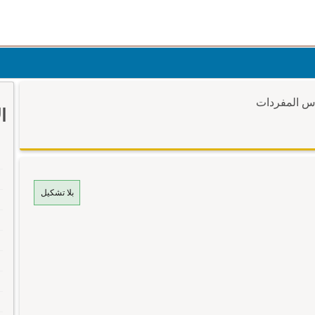
وس المفردات
ا
بلا تشكيل