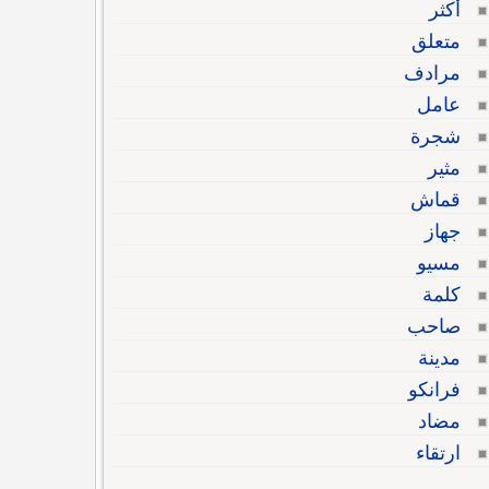
أكثر
متعلق
مرادف
عامل
شجرة
مثير
قماش
جهاز
مسيو
كلمة
صاحب
مدينة
فرانكو
مضاد
ارتقاء