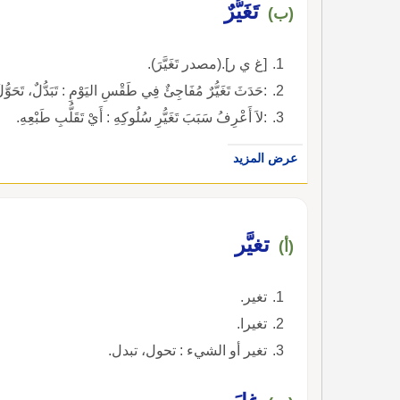
تَغَيُّرٌ
(ب)
[غ ي ر].(مصدر تَغَيَّرَ).
:حَدَثَ تَغَيُّرٌ مُفَاجِئٌ فِي طَقْسِ اليَوْمِ : تَبَدُّلٌ، تَحَوُّل
:لاَ أَعْرِفُ سَبَبَ تَغَيُّرِ سُلُوكِهِ : أَيْ تَقَلُّبِ طَبْعِهِ.
عرض المزيد
تغيَّر
(أ)
تغير.
تغيرا.
تغير أو الشيء : تحول، تبدل.