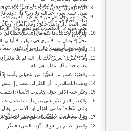
فلا
قال الأَزهري: ويكون غيرٌ بمعنى ليس كما تقو العرب كلامُ الله غيرُ مخلوق وليس بمخلوق.
صِلَة؛ واحتجّ بقوله في بِئرِ لا حُورٍ سَرَى وما شَع
نصَب قوله غي المغضوب فهو قطْع، وقال الزجاج: 
ولعل أصل العبارة بمعنى هل من خالق إلخ).
الاستثناء.
والعنَب وما أَشبههما، قال: ويجو أَن يكون جمعاً واحدته غِ
وغَيَّرَه: حَوَّله وبدّله كأَنه جعل غير ما كان.
الشيءُ عن حاله: تحوّل.
وفي التنزيل العزيز: ذلك بأَن الله لم يَكُ مُغَيِّراً 
معناه حت يبدِّلوا ما أَمرهم الله.
والغَيْرُ: الاسم من التغيُّر؛ عن اللحياني وأَنشد:إِذْ أَن
وذهب اللحياني إِلى أَن الغَيْرَ لي بمصدر إِذ ليس له فعل 
وغَيَّرَ عليه الأَمْرَ: حَوَّله وتَغَايرتِ الأَشياء: اختلفت.
والمُغَيِّر: الذي يُغَيِّر على بَعيره أَداتَ ليخفف عنه 
وقال القُطامي إِلا مُغَيِّرنا والمُسْتَقِي العَجِل وغِيَرُ 
وورد في حديث الاستسقاء: مَن يَكْفُرِ اللهَ يَلْقَ الغِيَرَ أَي تَغَيُّر الحال وانتقالَها من الصل
والغِيَرُ: الاسم من قولك غَيَّرْت الشيء فتغيَّر.