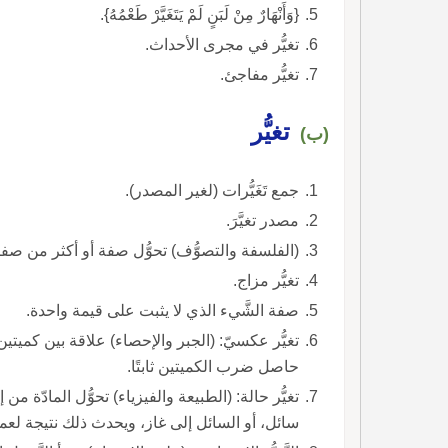
{وَأَنْهَارٌ مِنْ لَبَنٍ لَمْ يَتَغَيَّرْ طَعْمُهُ}.
تغيُّر في مجرى الأحداث.
تغيُّر مفاجئ.
تغيُّر
(ب)
جمع تَغَيُّرات (لغير المصدر).
مصدر تغيَّرَ.
(الفلسفة والتصوُّف) تحوُّل صفة أو أكثر من صف
تغيُّر مزاج.
صفة الشَّيء الذي لا يثبت على قيمة واحدة.
تغيُّر عكسيّ: (الجبر والإحصاء) علاقة بين كمي
حاصل ضرب الكميتين ثابتًا.
تغيُّر حالة: (الطبيعة والفيزياء) تحوُّل المادّة 
سائل، أو السائل إلى غاز، ويحدث ذلك نتيجة لعمليّا