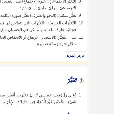
التَّغيُّر الاجتماعيّ: (علوم الاجتماع) مبدأ التَّعدي
الاجتماعيّ مع أيّ طارئ أو أيّ جديد.
تغيُّر شكليّ: (النحو والصرف) تغيُّر صورة الكلمة ب
التَّغيُّرات العَرَضيَّة: التَّغيُّرات التي تتعرَّض 
فجائيّة خارقة للعادة ولم تكن في الحسبان مثل ح
مدى التَّغيُّر: (الاقتصاد) الارتفاع أو الانخفاض الح
خلال فترة زمنيّة قصيرة.
عرض المزيد
تَغَيَّرَ
(أ)
[غ ي ر]. (فعل: خماسي لازم). تَغَيَّرْتُ، أَتَغَيَّرُ، مصدر تَغَيُّرٌ. 
شَيْءٍ :الكَلاَمُ يَتَغَيَّرُ الْمُرَادُ فِيهِ بِاخْتِلاَفِ الإِعْرَ