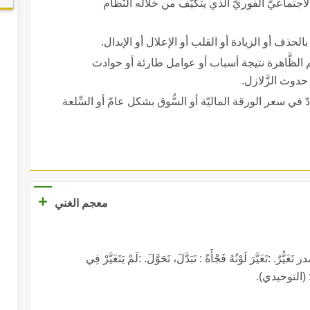
ل الاجتماعيّ الفوريّ الذي يتكيَّف من خلاله النِّظام
الحذف أو الزيادة أو القلب أو الإعلال أو الإبدال.
لها قيم الظَّاهرة نتيجة أسباب أو عوامل طارئة أو حوادث
دوث الزَّلازل.
ادّ في سعر الورقة الماليّة أو السُّوق بشكل عامّ أو السِّلعة
+
معجم الغني
:تَغَيَّرَ لَوْنُهُ فَجْأَةً : تَبَدَّلَ، تَحَوَّلَ. :لَمْ يَتَغَيَّرْ فِي
ابِ : (التوحيدي).