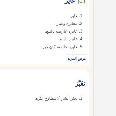
غايَر
(ب)
غاير.
مغايرة وغيارا.
غايره عارضه بالبيع.
غايره بادله.
غايره خالفه، كان غيره.
عرض المزيد
تغَيَّرَ
تغَيَّرَ الشيءُ: مطاوع غيّره.