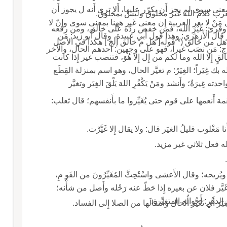
ن غير محسِن ولا مُجْمِل قال: وإِذا كان غير بمعنى سِوى لم يجز أَن يكرّر عليها، أَلا ترى أَنه ل يجوز أَن
تقول عندي سوى عبدالله ولا زيدٍ؟ قال: وقد قال مَنْ لا يعرِ العربية إِن معنى غَير ههنا بمعنى سوى وإِنّ لا
وقوله عز وجل: هل مِنْ خالق غيرُ الله يرزقكم؛ وقرئ: غَيْرِ الله، فمن خفض ردَّه على خالق، ومن رفعه
َر قال الأَزهري: وهذا قول أَبي عبيدة، وقال أَبو زيد: مَن
فعل المعنى أَراد: هل خالقٌ؛ وقال الفراء: وجائز هل من خالق (* قوله[ هل م خالق إلخ ] هكذا في الأصل
مَن نصَب غيراً، فهو على وجهين: أَحدهم الحال، والآخر
غير الله، وكذلك: ما لكم من إِله غيرَه، هل مِنْ خالقٍ إِلا الله وما لكم من إِل إِلا هُوَ، فتنصب غير إِذا كانت
محلَّ إِلا وقال ابن الأَنباري في قولهم: لا أَراني الله بك غِيَراً؛ الغِيَرُ: م تغيَّر الحال، وهو اسم بمنزلة القِطَع
يرَةٌ؛ وأَنشد ومَنْ يَكْفُرِ اللهَ يَلْقَ الغِيَر وتغيَّر
نِعْمة أَنعمها على قوم حتى يُغَيِّروا ما بأَنفسهم؛ قال ثعلب:
ا مَغْلوب قليلُ الغيَر قال: ولا يقال إِلا غَيَّرْت.
ثلاثي غير مزيد.
ويُريحه؛ وقال الأَعشى واسْتُحِثَّ المُغَيِّرُونَ من القَو مِ،
وكان النِّطافُ ما في العَزَال ابن الأَعرابي: يقال غَيَّر فلان عن بعيره إِذا حَطّ عنه رَحْله وأَصل من شأْنه؛
الدهْرِ: أَحوالُه المتغيِّرة.
ا إِلى الفساد.