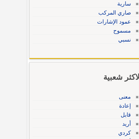
سارية
صاري المركب
عمود الإشارات
مسموح
نسبي
لاكثر شعبية
معنى
إعادة
قابل
أريد
كردي