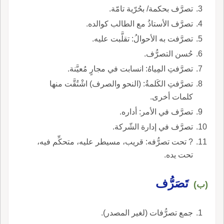
تصرَّف بحكمة/ بحُرّية تامّة.
تصرَّف الأستاذُ مع الطالب كوالده.
تصرَّفت به الأحوالُ: تقلَّبت عليه.
حُسن التصرُّف.
تصرَّفتِ المِياهُ: انسابت في مجارٍ مُعيَّنة.
تصرَّفتِ الكَلمةُ: (النحو والصرف) اشْتُقَّت منها
كلمات أخرى.
تصرَّف في الأمر: أداره.
تصرَّف في إدارة الشّركة.
? تحت تصرُّفه: قريب، مسيطر عليه، متحكِّم فيه،
تحت يده.
تَصَرُّف
(ب)
جمع تصرُّفات (لغير المصدر).