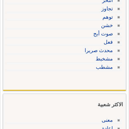
انتحر
تجاوز
توهم
خشن
صوت أبح
فعل
محدث صريرا
مشخبط
مشطب
الاكثر شعبية
معنى
إعادة