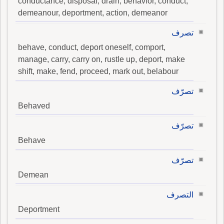
conductance, disposal, drain, behavior, conduct,
demeanour, deportment, action, demeanor
تصرف
behave, conduct, deport oneself, comport,
manage, carry, carry on, rustle up, deport, make
shift, make, fend, proceed, mark out, belabour
تصرّف
Behaved
تصرّف
Behave
تصرّف
Demean
التصرف
Deportment