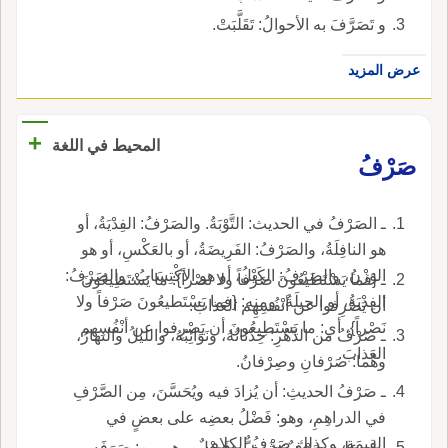
و تَصَرَّفَ به الأحوالُ: تَقَلَّبَتْ.
عرض المزيد
+
المحيط في اللغة
صَرْفُ
ـ الصَرْفُ في الحديث: التَّوْبَةُ. والصَرْفُ: الفِدْيَةُ، أو
هو النافِلَةُ، والصَرْفُ: الفَرِيضَةُ، أو بالعَكْسِ، أو هو
الوَزْنُ، والصَرْفُ: الكَيْلُ، أو هو الاكْتِسَابُ، والصَرْفُ:
ـ {فما يَسْتَطيعُونَ صَرْفاً ولا نَصْراً}: ما يَسْتَطِيعُونَ
الفِدْيَةُ، أو الحِيلَةُ، ومنه: {فما يَسْتَطيعُونَ صَرْفاً ولا
أن يَصْرِفوا عن أنْفُسِهِم العَذابَ.
نَصْراً}، أي: ما يَسْتَطِيعُونَ أن يَصْرِفوا عن أنْفُسِهِم
ـ صَرْفُ من الدَّهْرِ: حِدْثانُهُ، ونَوَائِبُهُ، والليلُ والنهارُ،
العَذابَ.
وهُما: صَرْفانِ وصِرْفانُ.
ـ صَرْفُ الحديثِ: أن يُزادَ فيه ويُحَسَّنَ، مِن الصَّرْفِ
في الدراهِمِ، وهو: فَضْلُ بعضِه على بعضٍ في
القِيمَةِ، وكذلك صَرْفُ الكلامِ.
ـ له عليه صَرْفٌ: شَـفٌّ وفَضْلٌ، وهو من: صَرَفَه