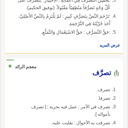
:يُحْسِنُ التَّصَرُّفَ فِي أَعْمَالِهِ : الاِخْتِيَارَ. :يَتَصَرَّفُ عَلَى
كُلِّ وَجْهٍ تَصَرُّفاً مَنْطِقِيّاً مَقْبُولاً. (توفيق الحكيم).
:تَرْجَمَ النَّصَّ بِتَصَرُّفٍ كَبِيرٍ : لَمْ يَلْتَزِمْ بِالنَّصِّ الأَصْلِيِّ،
أَخَذَ حُرِّيَّتَهُ فِي التَّرْجَمَةِ.
:حَقُّ التَّصَرُّفِ : حَقُّ الاسْتِعْمَالِ وَالتَّمَتُّعِ.
عرض المزيد
+
معجم الرائد
تصرَّف
(أ)
تصرف.
تصرفا.
تصرف في الأمر : عمل فيه بحرية : [ تصرف
بأمواله ].
تصرفت به الأحوال : تقلبت عليه.