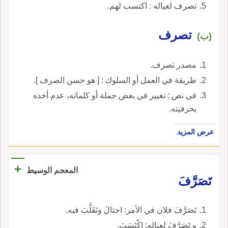
تصرف لعياله : اكتسب لهم.
تصرف
(ب)
مصدر تصرف.
طريقة في العمل أو السلوك : [ هو حسن الصرف ].
في نص : تغيير في بعض جملة أو كلماته، عدم أخذه
بحرفيته.
عرض المزيد
+
المعجم الوسيط
تَصَرَّفَ
تَصَرَّفَ فلان في الأمر: احتالَ وتَقَلَّبَ فيه.
و تَصَرَّفَ لعياله: اكْتَسَبَ.