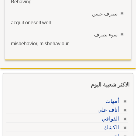
Behaving
تصرف حسن
acquit oneself well
سوء تصرف
misbehavior, misbehaviour
الاكثر شعبية اليوم
أمهات
أناف على
القوافي
الكشك