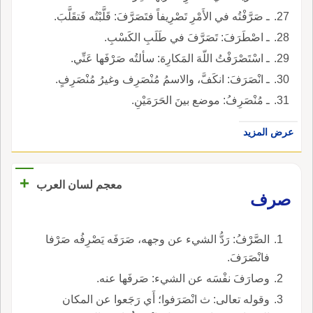
ـ صَرَّفْتُه في الأَمْرِ تَصْرِيفاً فتَصَرَّفَ: قَلَّبْتُه فَتقَلَّبَ.
ـ اصْطَرَفَ: تَصَرَّفَ في طَلَبِ الكَسْبِ.
ـ اسْتَصْرَفْتُ اللّهَ المَكارِهَ: سألتُه صَرْفَها عَنِّي.
ـ انْصَرَفَ: انكَفَّ، والاسمُ مُنْصَرِف وغيرُ مُنْصَرِفٍ.
ـ مُنْصَرِفُ: موضع بينَ الحَرَمَيْنِ.
عرض المزيد
+
معجم لسان العرب
صرف
الصَّرْفُ: رَدُّ الشيء عن وجهه، صَرَفَه يَصْرِفُه صَرْفا
فانْصَرَفَ.
وصارَفَ نفْسَه عن الشيء: صَرفَها عنه.
وقوله تعالى: ث انْصَرَفوا؛ أَي رَجَعوا عن المكان