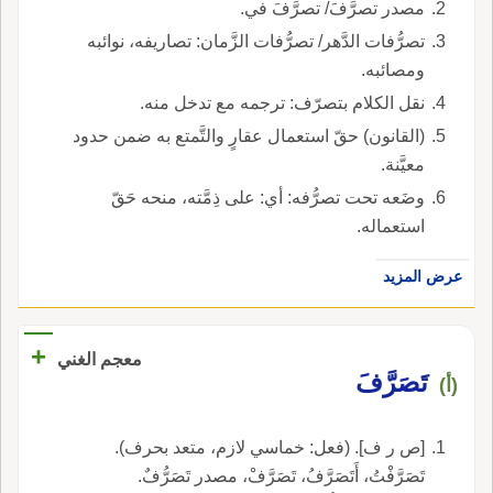
مصدر تصرَّفَ/ تصرَّفَ في.
تصرُّفات الدَّهر/ تصرُّفات الزَّمان: تصاريفه، نوائبه
ومصائبه.
نقل الكلام بتصرّف: ترجمه مع تدخل منه.
(القانون) حقّ استعمال عقارٍ والتَّمتع به ضمن حدود
معيَّنة.
وضَعه تحت تصرُّفه: أي: على ذِمَّته، منحه حَقّ
استعماله.
عرض المزيد
+
معجم الغني
تَصَرَّفَ
(أ)
[ص ر ف]. (فعل: خماسي لازم، متعد بحرف).
تَصَرَّفْتُ، أَتَصَرَّفُ، تَصَرَّفْ، مصدر تَصَرُّفٌ.