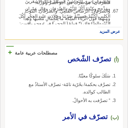
وأَنشد ابن بري للنّجاشِيّ حَسِبْتُمْ قِتالَ الأَشْعَرينَ
الصَّرفان؟ هو ضرب من أَجو التمر وأَوْزَنه.
ومَذْحِج وكِنْدَةَ أَكْلَ الزُّبْدِ بالصَّرَفان وقال عِمْران
والصرَفانُ: الرَّصاصُ القَلَعِيُّ؛ والصرَفانُ: الموتُ
الكلبي أَكُنْتُمْ حَسِبْتُمْ ضَرْبَنا وجِلادَن على الحجْرِ أَكْلَ
ومنهما قول الزَّبّاء الملِكة ما لِلْجِمالِ مَشْيُها وئيدا
الزُّبْدِ بالصَّرَفان (* قوله [ الحجر ] في معجم ياقوت:
أَجَنْدَلاً يَحْمِلْنَ أَم حَديدا أَمْ صَرَفاناً بارِداً شَديدا أَم
الحجر، بالكسر وبالفتح وبالضم، أسما مواضع.
عرض المزيد
الرِّجال جُثَّماً قُعُودا قال اَبو عبيد: ولم يكن يهدى لها
شيء أَحَبّ إليها من التمر الصرَفان وأَنشد ولما أَتَتْها
العِيرُ قالت: أَبارِد من التمرِ أَمْ هذا حَديدٌ وجَنْدَلُ
+
مصطلحات عربية عامة
والصَّرَفيُّ: ضَرْب من النَّجائب منسوبة، وقيل بالدال
تصرّف الشّخص
(أ)
وهو الصحيح، وق تقدم.
سَلَكَ سلوكًا معيَّنًا.
تصرَّف بحكمة/ بحُرّية تامّة- تصرَّف الأستاذُ مع
الطالب كوالده.
° تصرَّفت به الأحوالُ.
تصرّف في الأمر
(ب)