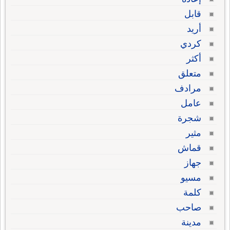
قابل
أريد
كردي
أكثر
متعلق
مرادف
عامل
شجرة
مثير
قماش
جهاز
مسيو
كلمة
صاحب
مدينة