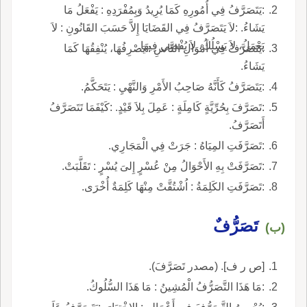
:يَتَصَرَّفُ فِي أُمُورِهِ كَمَا يُرِيدُ وَبِمُفْرَدِهِ : يَفْعَلُ مَا
يَشَاءُ. :لاَ يَتَصَرَّفُ فِي القَضَايَا إِلاَّ حَسَبَ القَانُونِ : لاَ
يَعْمَلُ، لاَ يَسْلُكُ، لاَ يُفْضِي فِيهَا.
:يَتَصَرَّفُ فِي أَمْوَالِ النَّاسِ : يَصْرِفُهَا، يُنْفِقُهَا كَمَا
يَشَاءُ.
:يَتَصَرَّفُ كَأَنَّهُ صَاحِبُ الأَمْرِ وَالنَّهْيِ : يَتَحَكَّمُ.
:تَصَرَّفَ بِحُرِّيَّةٍ كَامِلَةٍ : عَمِلَ بِلاَ قَيْدٍ. :كَيْفَمَا تَتَصَرَّفُ
أَتَصَرَّفُ.
:تَصَرَّفَتِ المِيَاهُ : جَرَتْ فِي الْمَجَارِي.
:تَصَرَّفَتْ بِهِ الأَحْوَالُ مِنْ عُسْرٍ إِلىَ يُسْرٍ : تَقَلَّبَتْ.
:تَصَرَّفَتِ الكَلِمَةُ : اُشْتُقَّتْ مِنْهَا كَلِمَةٌ أُخْرَى.
تَصَرُّفٌ
(ب)
[ص ر ف]. (مصدر تَصَرَّفَ).
:مَا هَذَا التَّصَرُّفُ الْمُشِينُ : مَا هَذَا السُّلُوكُ.