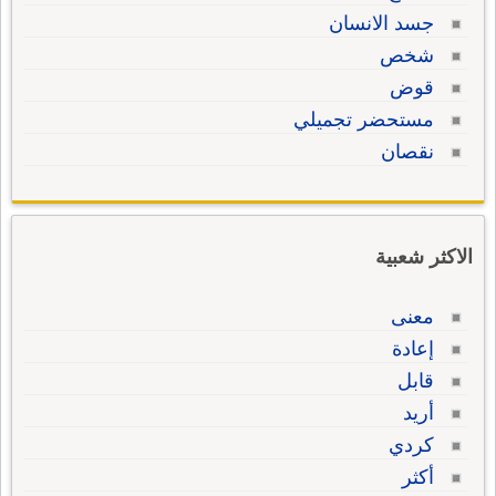
جسد الانسان
شخص
قوض
مستحضر تجميلي
نقصان
الاكثر شعبية
معنى
إعادة
قابل
أريد
كردي
أكثر