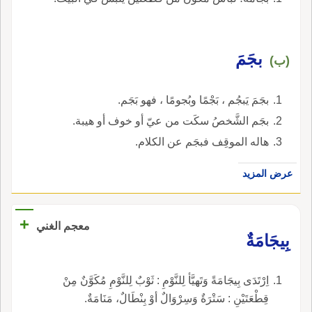
بجَمَ
(ب)
بجَمَ يَبجُم ، بَجْمًا وبُجومًا ، فهو بَجَم.
بجَم الشَّخصُ سكَت من عيّ أو خوف أو هيبة.
هاله الموقِف فبجَم عن الكلام.
عرض المزيد
+
معجم الغني
بِيجَامَةٌ
اِرْتَدَى بِيجَامَةً وَتَهيَّأ لِلنَّوْمِ : ثَوْبٌ لِلنَّوْمِ مُكَوَّنٌ مِنْ
قِطْعَتَيْنِ : سَتْرَةٌ وَسِرْوَالٌ أوْ بِنْطَالٌ، مَنَامَةٌ.