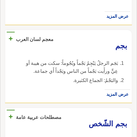
عرض المزيد
+
معجم لسان العرب
بجم
بَجَم الرجلُ يَبْجِمُ بَجْماً وبُجُوماً: سكت من هيبة أو
عِيٍّ ورأَيت بَجْماً من الناس وبَجْداً أَي جماعة.
والبَجْمُ: الجماع الكثيرة.
عرض المزيد
+
مصطلحات عربية عامة
بجم الشّخص