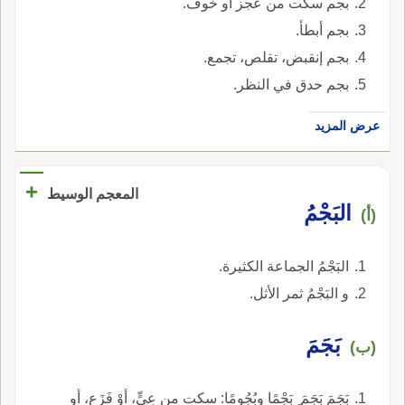
بجم سكت من عجز أو خوف.
بجم أبطأ.
بجم إنقبض، تقلص، تجمع.
بجم حدق في النظر.
عرض المزيد
+
المعجم الوسيط
البَجْمُ
(أ)
البَجْمُ الجماعة الكثيرة.
و البَجْمُ ثمر الأثل.
بَجَمَ
(ب)
بَجَمَ بَجَمَ ِ بَجْمًا وبُجُومًا: سكت من عِيٍّ، أوْ فَزَعٍ، أو