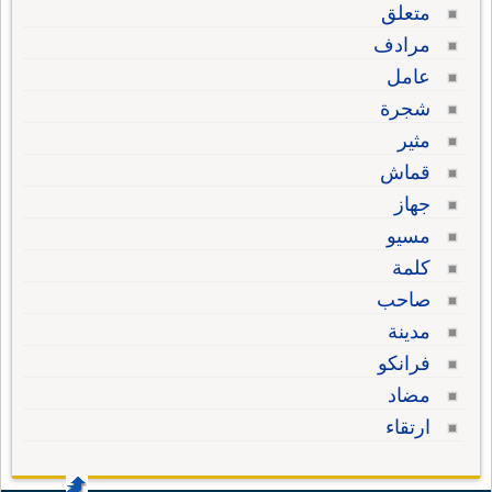
متعلق
مرادف
عامل
شجرة
مثير
قماش
جهاز
مسيو
كلمة
صاحب
مدينة
فرانكو
مضاد
ارتقاء