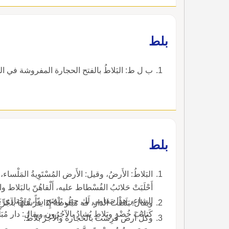
بلط
ب ل ط: البَلاطُ بالفتح الحجارة المفروشة في ا
بلط
البَلاطُ: الأَرضُ، وقيل: الأَرض المُسْتَوِيةُ المَلْس
أَحْلَبَتْ حَلائبُ الفُسْطاط عليه، أَلْقاهُنّ بالبَلاط و
ويقال: بَلَطْتُ الدارَ، فه مَبْلُوطةٌ إِذا فرَشْتَها بآجُرٍّ أَو حجارة.
كَتائبَ خُضْرٍ وبَلاطٍ يُشادُ بالآجُرُون ويقال: دار مُبَلّ
وكلُّ أَرض فُرِشَت بالحجارة والآجُرِّ بَلاطٌ.