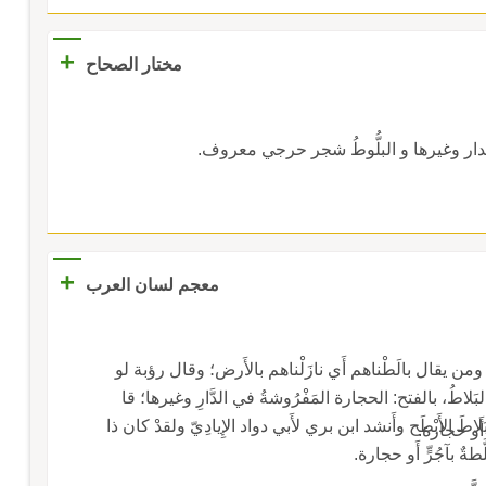
+
مختار الصحاح
لدار وغيرها و البلُّوطُ شجر حرجي معروف.
+
معجم لسان العرب
اء، ومن يقال بالَطْناهم أَي نازَلْناهم بالأَرض؛ وقال رؤبة لو
البَلاطُ، بالفتح: الحجارة المَفْرُوشةُ في الدَّارِ وغيرها؛ قا
الشاعر هذا مَقامِي لَكِ حتى تَنْضَح رِيّاً، وتَجْتازي بَلاطَ الأَبْطَح وأَنشد ابن بري لأَبي دواد الإِيادِيّ ولقدْ كان ذا
َطةٌ بآجُرٍّ أَو حجارة.