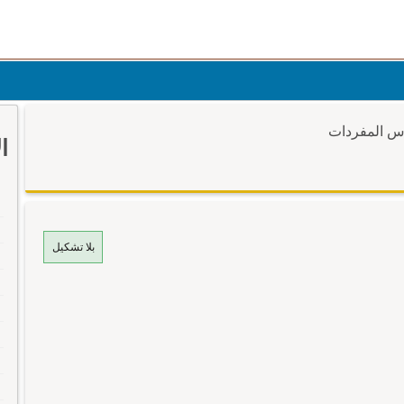
وس المفردات
ا
بلا تشكيل