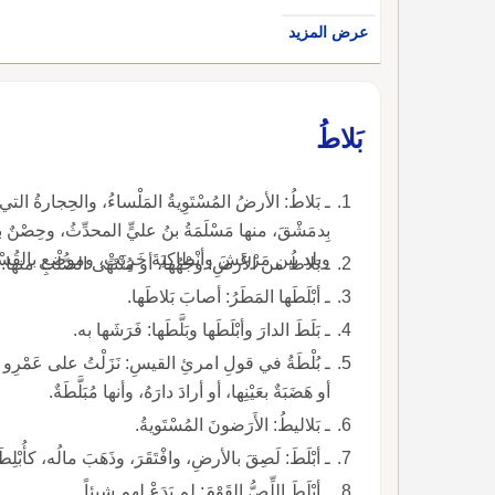
عرض المزيد
بَلاطُ
ـ بَلاطُ: الأرضُ المُسْتَوِيةُ المَلْساءُ، والحِجارةُ الت
بِدمَشْقَ، منها مَسْلَمَةُ بنُ عليٍّ المحدِّثُ، وحِصْنٌ
وبلد بين مَرْعَشَ وأنْطاكِيَةَ خَرِبَتْ، وموضع بالقُسْطَن
ـ بَلاطُ من الأرضِ: وجْهُها، أو مُنْتَهَى الصُّلْبِ منها.
ـ أبْلَطَها المَطَرُ: أصابَ بَلاطَها.
ـ بَلَطَ الدارَ وأبْلَطَها وبَلَّطَها: فَرَشَها به.
ـ بُلْطَةُ في قولِ امرئِ القيسِ: نَزَلْتُ على عَمْرِو بنِ دَر
أو هَضَبَةٌ بعَيْنِها، أو أرادَ دارَهُ، وأنها مُبَلَّطَةٌ.
ـ بَلاليطُ: الأَرَضونَ المُسْتَويةُ.
ـ أبْلَطَ: لَصِقَ بالأرضِ، وافْتَقَرَ، وذَهَبَ مالُه، كأُبْلِطَ
ـ أبْلَطَ اللِّصُّ القَوْمَ: لم يَدَعْ لهم شيئاً.