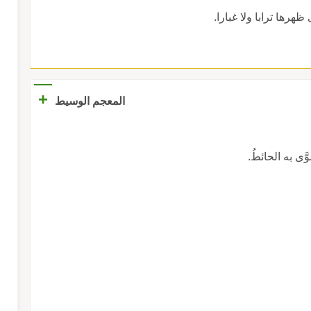
هرها ترابا ولا غبارا.
+
المعجم الوسيط
َى به الحائطُ.