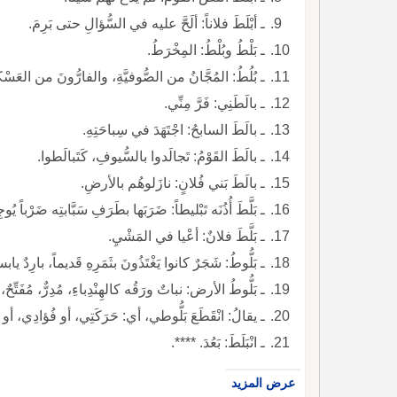
ـ أبْلَطَ فلاناً: ألَحَّ عليه في السُّؤالِ حتى بَرِمَ.
ـ بَلْطُ وبُلْطُ: المِخْرَطُ.
ـ بُلُطُ: المُجَّانُ من الصُّوفيَّةِ، والفارُّونَ من العَسْكَ
ـ بالَطَنِي: فَرَّ مِنِّي.
ـ بالَطَ السابحُ: اجْتَهَدَ في سِباحَتِهِ.
ـ بالَطَ القَوْمُ: تَجالَدوا بالسُّيوفِ، كَتَبالَطوا.
ـ بالَطَ بَني فُلانٍ: نازَلوهُم بالأرضِ.
ـ بَلَّطَ أُذُنَه تَبْليطاً: ضَرَبَها بطَرَفِ سَبَّابتِه ضَرْباً يُوج
ـ بَلَّطَ فلانٌ: أعْيا في المَشْيِ.
ـ بَلُّوطُ: شَجَرٌ كانوا يَغْتَذُونَ بثَمَرِهِ قَديماً، بارِدٌ 
ـ بَلُّوطُ الأرض: نباتٌ ورَقُه كالهِنْدِباءِ، مُدِرٌّ، مُفَتِّحٌ،
ـ يقالُ: انْقَطَعَ بَلُّوطي، أي: حَرَكَتِي، أو فُؤادِي، أو
ـ انْبَلَطَ: بَعُدَ. ****.
عرض المزيد