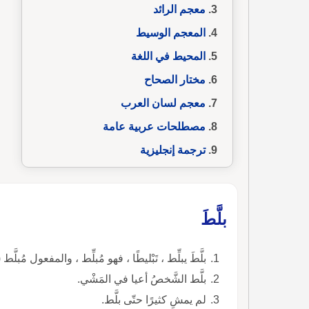
معجم الرائد
المعجم الوسيط
المحيط في اللغة
مختار الصحاح
معجم لسان العرب
مصطلحات عربية عامة
ترجمة إنجليزية
بلَّطَ
بلَّطَ يبلِّط ، تَبْليطًا ، فهو مُبلِّط ، والمفعول مُبلَّط 
بلَّط الشَّخصُ أعيا في المَشْي.
لم يمشِ كثيرًا حتّى بلَّط.