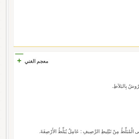
+
معجم الغني
وشٌ بِالبَلاَطِ.
لِّطُ مِنْ تَبْلِيطِ الرَّصِيفِ : عَامِلٌ يُبَلِّطُ الأَرْصِفَةَ.