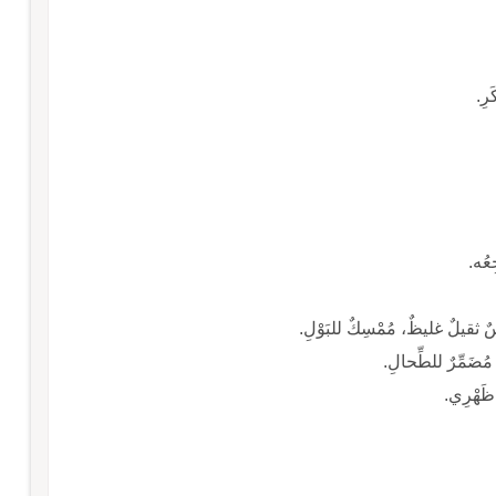
رِ.
ِعُه.
يابسٌ ثقيلٌ غليظٌ، مُمْسِكٌ للبَوْلِ.
 مُضَمِّرٌ للطِّحالِ.
 ظَهْرِي.