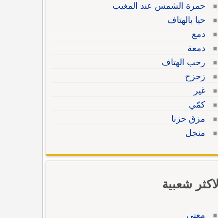
حمرة الشمس عند المغيب
حيا بالهتاف
دمع
دمعة
رحب الهتاف
زحزح
غير
كمّي
مزق حزنا
منجل
لاكثر شعبية
معنى