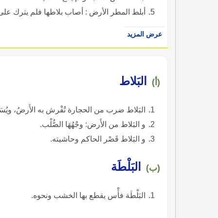
أبلط المطر الأرض : أصاب بلاطها فلم يترك على ظ
عرض المزيد
البَلاط
(أ)
البَلاط ضرب من الحجارة تُفْرش به الأَرضُ، ويُسَوّ
و البَلاط من الأَرض: وجْهُهَا الصُّلْب.
و البَلاط قَصْر الحاكم وحاشيته.
البَلْطَة
(ب)
البَلْطَة فأْس يقطع بها الخشب ونحوه.