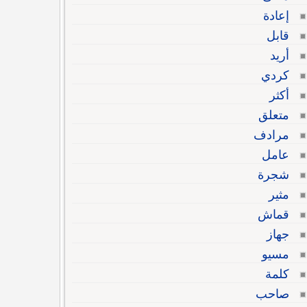
إعادة
قابل
أريد
كردي
أكثر
متعلق
مرادف
عامل
شجرة
مثير
قماش
جهاز
مسيو
كلمة
صاحب