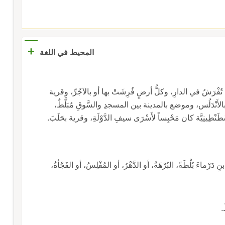
+
المحيط في اللغة
ي تُفْرَشُ في الدارِ، وكلُّ أرضٍ فُرِشَتْ بها أو بالآجُرِّ، وقرية
 بالأَنْدَلُس، وموضع بالمدينة بين المسجدِ والسَّوقِ مُبَلَّطٌ،
ْطِينِيَّة كان مَحْبِساً لأَسْرَى سيفِ الدَّوْلَةِ، وقرية بحَلَبَ.
ْماءَ بُلْطَةً، البُرْهَةُ، أو الدَّهْرُ، أو المُفْلِسُ، أو الفَجْأةُ،
.