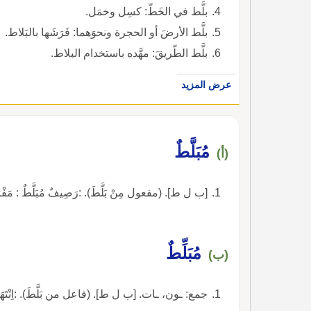
بلَّط في الخَطّ: كسِل وخمَل.
بلَّط الأرضَ أو الحجرة ونحوَهما: فَرَشَها بالبَلاط.
بلَّط الطّريقَ: مهَّده باستخدام البلاط.
عرض المزيد
مُبَلَّطٌ
(أ)
[ب ل ط]. (مفعول مِنْ بَلَّطَ). :رَصِيفٌ مُبَلَّطٌ : مَفْرُ
مُبَلِّطٌ
(ب)
جمع: ـون، ـات. [ب ل ط]. (فاعل من بَلَّطَ). :اِنْتَهَى الْمُبَ