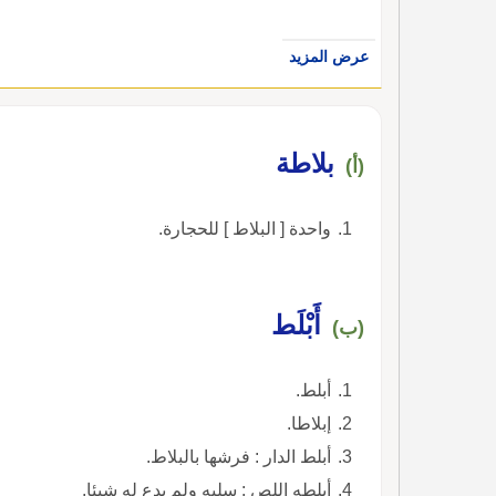
عرض المزيد
بلاطة
(أ)
واحدة [ البلاط ] للحجارة.
أَبْلَط
(ب)
أبلط.
إبلاطا.
أبلط الدار : فرشها بالبلاط.
أبلطه اللص : سلبه ولم يدع له شيئا.