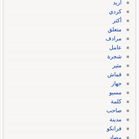
أريد
كردي
أكثر
متعلق
مرادف
عامل
شجرة
مثير
قماش
جهاز
مسيو
كلمة
صاحب
مدينة
فرانكو
مضاد