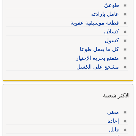
طوعيّ
عامل بإرادته
قطعة موسيقية عفوية
كسلان
كسول
كل ما يفعل طوعا
متمتع بحرية الإختيار
مشجع على الكسل
الاكثر شعبية
معنى
إعادة
قابل