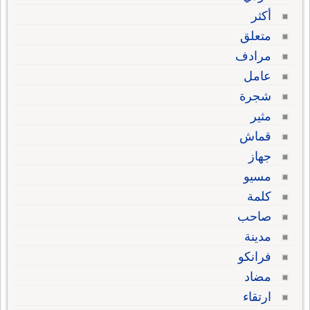
أكثر
متعلق
مرادف
عامل
شجرة
مثير
قماش
جهاز
مسيو
كلمة
صاحب
مدينة
فرانكو
مضاد
ارتقاء