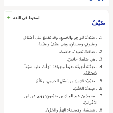
+
المحيط في اللغة
ضَيْفُ
ـ ضَيْفُ: للواحِدِ والجَميعِ، وقد يُجْمَعُ على أضْيَافٍ
وضُيوفٍ وضِيفانٍ، وهي ضَيْفٌ وضَيْفَةٌ.
ـ ضافَتْ تَضيفُ: حاضَتْ.
ـ هي ضَيْفَةٌ: حائضٌ.
ـ ضِفْتُهُ أَضِيفُهُ ضَيْفاً وضِيافَةً: نَزَلْتُ عليه ضَيْفاً،
كَتَضَيَّفْتُه.
ـ ضَيْفُ: فَرَسٌ من نَسْلِ الحَرونِ، وعَلَمٌ.
ـ ضِيفُ: الجَنْبُ.
ـ محمدُ بنُ عبدِ الملِكِ بنِ ضَيْفونٍ: رَوَى عن ابنِ
الأَعْرابِيِّ.
ـ مَضِيفَةُ، ومُضِيفَةُ: الهَمُّ والحُزْنُ.