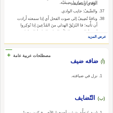
القوم إذا صاروا بِضِيفَيْه.
الوادي ومَضايفه.
والضِّيفُ: جانِب الوادي.
وناقةٌ تُضِيفُ إلى صوت الفحل أَي إذا سمعته أَرادت
أَن تأْتيه؛ قا البُرَيْقُ الهذلي منَ المُدَّعِينَ إذا نُوكِروا
تُضِيفُ إلى صَوْتِه الغَيْلَم الغيلم: الجاريةُ الحَسْناء
عرض المزيد
تَسْتأْنِسُ إلى صوته؛ ورواية أَبي عبيد تُنِيفُ إلى صَوته
الغيل.
+
مصطلحات عربية عامة
ضافه ضيف
(أ)
نزل في ضيافته.
التّضايف
(ب)
(سف) تعلُّق شيئين أحدهما بالآخر، فيكون وجودُ