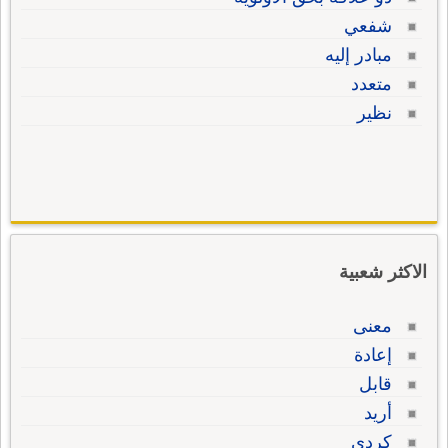
شفعي
مبادر إليه
متعدد
نظير
الاكثر شعبية
معنى
إعادة
قابل
أريد
كردي