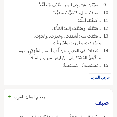
ـ ضَيْفَنُ: مَنْ يَجِيءُ مع الضَّيْفِ مُتَطَفِّلاً.
ـ ضافَ: مالَ، كتَضَيَّفَ وضَيَّفَ.
ـ أضَفْتُهُ: أمَلْتُهُ.
ـ ضَيَّفْتُهُ، وضَيَّفْتُ إليه: ألجَأْتُهُ.
ـ ضَيَّفْتُ منه: أشْفَقْتُ، وحَذِرْتُ، وعَدَوْتُ،
وأسْرَعْتُ، وفَرَرْتُ، وأشْرَفْتُ.
ـ مُضافُ في الحَرْبِ: مَنْ أُحيطَ به، والمُلْزَقُ بالقومِ،
والدَّعِيُّ المُسْنَدُ إلى مَنْ ليس منهم، والمُلْجَأُ.
ـ مُسْتَضيفُ: المُسْتَغيثُ.
عرض المزيد
+
معجم لسان العرب
ضيف