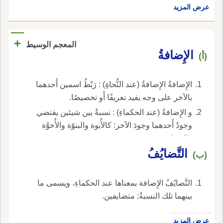
عرض المزيد
+
المعجم الوسيط
الإِضافةُ
(أ)
الإِضافةُ الإِضافةُ (عند النُّحاةِ) : رَبْطُ اسمين أَحدهما
بالآخر على وجه يفيد تعريفًا أَو تخصيصًا.
و الإِضافةُ (عند الحكماءِ) : نسبةٌ بين شيئين يقتضي
وجودُ أَحدهما وجودَ الآخر: كالأُبوة والبنوّة والأُخوَّة
والصداقة.
التَّضايُفُ
(ب)
التَّضايُفُ الإِضافة بمعناها عند الحكماءِ، ويسمى ما
بينهما تلك النسبةُ: متضايفين.
عرض المزيد