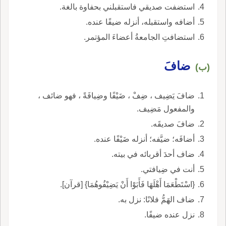
استضفت صديقي فاستقبلني بحفاوة بالغة.
أضافه واستقبله، أنزله ضيفًا عنده.
استضافتِ الجامعةُ أعضاءَ المؤتمر.
ضافَ
(ب)
ضافَ يَضِيف ، ضِفْ ، ضَيْفًا وضِيافَةً ، فهو ضائف ،
والمفعول مَضِيف.
ضافَ صديقَه.
أضافَه؛ ضيَّفه؛ أنزله ضَيْفًا عنده.
ضاف أحدَ أقربائه في بيته.
أنت في ضِيافتي.
{اسْتَطْعَمَا أَهْلَهَا فَأَبَوْا أَنْ يَضِيْفُوهُمَا} [قرآن].
ضاف الهَمُّ فلانًا: نزل به.
نزل عنده ضيفًا.