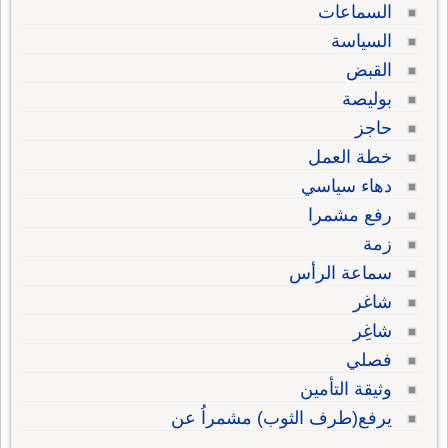
السماعات
السياسة
القبض
بوليصة
حاجز
خطة العمل
دهاء سياسي
رفع مشمرا
زمة
سماعة الرأس
شاغر
شاغِر
فصلي
وثيقة التأمين
يرفع(طرف الثوب) مشمراُ عن