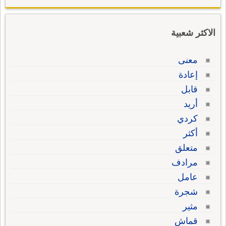
الاكثر شعبية
معنى
إعادة
قابل
أريد
كردي
أكثر
متعلق
مرادف
عامل
شجرة
مثير
قماش