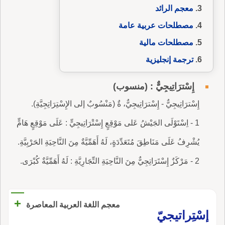
معجم الرائد
مصطلحات عربية عامة
مصطلحات مالية
ترجمة إنجليزية
إِسْترَاتِيجِيٌّ : (منسوب)
إِسْترَاتِيجِيٌّ - إِسْترَاتِيجِيٌّ، ةٌ (مَنْسُوبٌ إلى الإِسْتِرَاتِجِيَّةِ).
1 - اِسْتَوْلَى الجَيْشُ عَلى مَوْقِعٍ إِسْتْرَاتِيجِيٍّ : عَلَى مَوْقِعٍ هَامٍّ
يُشْرِفُ عَلَى مَنَاطِقَ مُتَعَدِّدَةٍ، لَهُ أَهَمِّيَّةٌ مِنَ النَّاحِيَةِ الحَرْبِيَّةِ.
2 - مَرْكَزٌ إِسْتَرَاتِجِيٌّ مِنَ النَّاحِيَةِ التِّجَارِيَّةِ : لَهُ أَهَمِّيَّةٌ كُبْرَى.
+
معجم اللغة العربية المعاصرة
إسْتِراتيجيّ