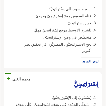
اسم منسوب إلى إسْتراتيجيَّة.
قناة السويس ممرّ إستراتيجيّ وحيويّ.
خبير إستراتيجيّ.
للشرق الأوسط موقع إسْتراتيجيّ مهمُّ.
متخصِّص في وضع الإستراتيجيّة.
نجح الإستراتيجيُّون المصريُّون في تحقيق نصر
أكتوبر.
عرض المزيد
+
معجم الغني
إِسْترَاتِيجِيٌّ
(مَنْسُوبٌ إلى الإِسْتِرَاتِجِيَّةِ).
:اِسْتَوْلَى الجَيْشُ عَلى مَوْقِعٍ إِسْتْرَاتِيجِيٍّ : عَلَى مَوْقِعٍ