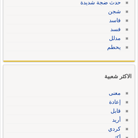
حدث ضجة شديدة
شجن
فاسد
فسد
مدلل
يحطم
الاكثر شعبية
معنى
إعادة
قابل
أريد
كردي
أكثر