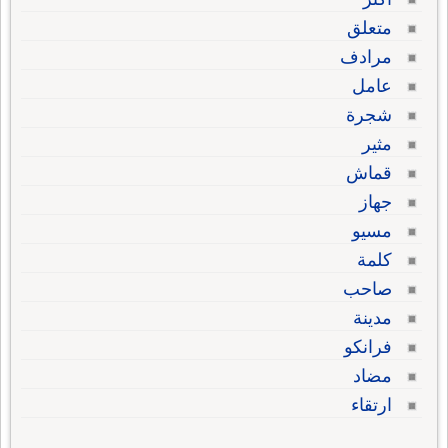
متعلق
مرادف
عامل
شجرة
مثير
قماش
جهاز
مسيو
كلمة
صاحب
مدينة
فرانكو
مضاد
ارتقاء