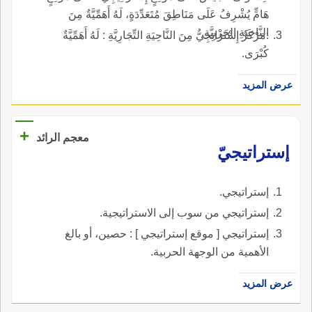
هَامٍّ يُشْرِفُ عَلَى مَنَاطِقَ مُتَعَدِّدَةٍ، لَهُ أَهَمِّيَّةٌ مِنَ
النَّاحِيَةِ الحَرْبِيَّةِ.
:مَرْكَزٌ إِسْتَرَاتِجِيٌّ مِنَ النَّاحِيَةِ التِّجَارِيَّةِ : لَهُ أَهَمِّيَّةٌ
كُبْرَى.
عرض المزيد
+
معجم الرائد
إستراتيجيّ
إستراتيجي.
إستراتيجي من سوب إلى الاستراتيجية.
إستراتيجي [ موقع إستراتيجي ] : حصين، أو بالغ
الأهمية من الوجهة الحربية.
عرض المزيد