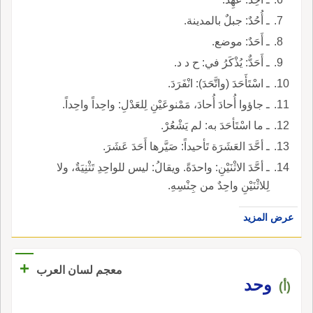
ـ أُحُدٌ: جبلٌ بالمدينة.
ـ أَحَدٌ: موضع.
ـ أَحَدٌّ: يُذْكَرُ في: ح د د.
ـ اسْتَأَحَدَ (واتَّحَدَ): انْفَرَدَ.
ـ جاؤوا أُحادَ أُحادَ، مَمْنوعَيْنِ لِلعَدْلِ: واحِداً واحِداً.
ـ ما اسْتَأحَدَ به: لم يَشْعُرْ.
ـ أحَّدَ العَشَرَة تَأحيداً: صَيَّرها أَحَدَ عَشَرَ.
ـ أحَّدَ الاثْنَيْنِ: واحدَةً. ويقالُ: ليس للواحِدِ تَثْنِيَةٌ، ولا
لِلاثْنَيْنِ واحِدٌ من جِنْسِهِ.
عرض المزيد
+
معجم لسان العرب
وحد
(أ)