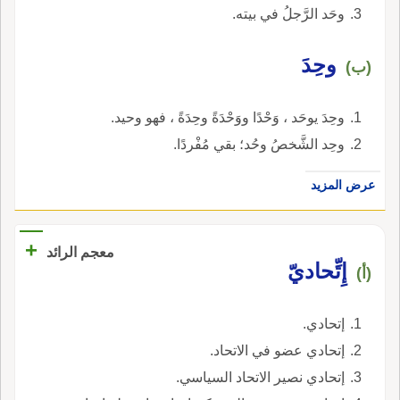
وحَد الرَّجلُ في بيته.
وحِدَ
(ب)
وحِدَ يوحَد ، وَحْدًا ووَحْدَةً وحِدَةً ، فهو وحيد.
وحِد الشَّخصُ وحُد؛ بقي مُفْردًا.
عرض المزيد
+
معجم الرائد
إِتِّحاديّ
(أ)
إتحادي.
إتحادي عضو في الاتحاد.
إتحادي نصير الاتحاد السياسي.