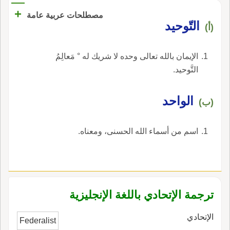
يوسف النبي، على نبينا محم وعليه الصلاة والسلام،
+
مصطلحات عربية عامة
المجدبة فشبه حاله بها في الشدة أَو من الليال
التّوحيد
(أ)
السبع التي أَرسل الله تعالى العذاب فيها على عاد.
الإيمان بالله تعالى وحده لا شريك له ° مَعالِمُ
التَّوحيد.
الواحد
(ب)
اسم من أسماء الله الحسنى، ومعناه.
ترجمة الإتحادي باللغة الإنجليزية
الإتحادي
Federalist