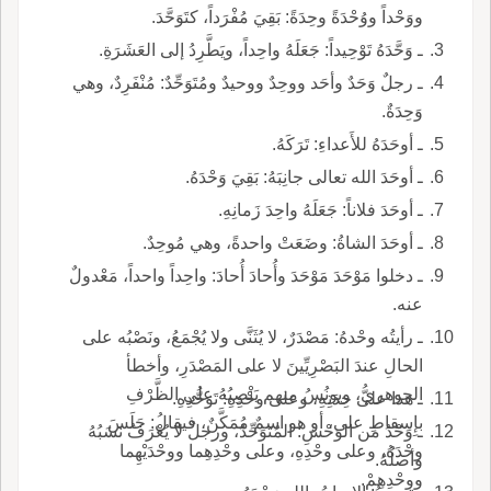
ووَحْداً ووُحْدَةً وحِدَةً: بَقِيَ مُفْرَداً، كتَوَحَّدَ.
ـ وَحَّدَهُ تَوْحِيداً: جَعَلَهُ واحِداً، ويَطَّرِدُ إلى العَشَرَةِ.
ـ رجلٌ وَحَدٌ وأحَد ووحِدٌ ووحيدٌ ومُتَوَحِّدٌ: مُنْفَرِدٌ، وهي
وَحِدَةٌ.
ـ أوحَدَهُ للأَعداءِ: تَرَكَهُ.
ـ أوحَدَ الله تعالى جانِبَهُ: بَقِيَ وَحْدَهُ.
ـ أوحَدَ فلاناً: جَعَلَهُ واحِدَ زَمانِهِ.
ـ أوحَدَ الشاةُ: وضَعَتْ واحدةً، وهي مُوحِدٌ.
ـ دخلوا مَوْحَدَ مَوْحَدَ وأُحادَ أُحادَ: واحِداً واحداً، مَعْدولٌ
عنه.
ـ رأيتُه وحْدهُ: مَصْدَرٌ، لا يُثَنَّى ولا يُجْمَعُ، ونَصْبُه على
الحالِ عندَ البَصْرِيِّينَ لا على المَصْدَرِ، وأخطأ
الجوهريُّ، ويونُسُ منهم يَنْصِبُهُ على الظَّرْفِ
ـ هذا على حِدَتِهِ، وعلى وحْدِهِ: تَوَحُّدِهِ.
بإِسقاطِ على، أو هو اسمٌ مُمَكَّنٌ، فيقالُ: جَلَسَ
ـ وَحْدُ من الوَحْشِ: المُتَوَحِّدُ، ورجلٌ لا يُعْرَفُ نَسَبُهُ
وحْدَهُ، وعلى وحْدِهِ، وعلى وحْدِهِما ووحْدَيْهِما
وأصلُهُ.
ووحْدِهِمْ.