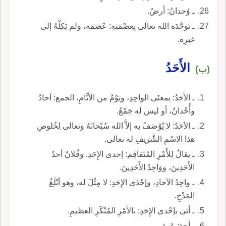
ـ وُحدانُ: أرضٌ.
ـ تَوحَّدَه الله تعالى بِعِصْمَتِهِ: عَصَمَه، ولم يَكِلْهُ إلى
غيرِه.
الأَحَدُ
(ب)
ـ الأَحَدُ: بمعنَى الواحِدِ، ويَوْمٌ من الأَيَّامِ، الجمع: آحادٌ
وأُحْدانٌ، أو ليس له جَمْعٌ.
ـ الأحَدُ: لا يُوْصَفُ به إلاَّ الله سُبْحانَهُ وتعالى لِخُلوصِ
هذا الاسْمِ الشَّريفِ له تعالى.
ـ يقالُ لِلأَمْرِ المُتَفاقِم: إحدى الإِحَدِ. وفُلانٌ أحدُ
الأَحَدِينَ، ووَاحِدُ الأَحَدِينَ.
ـ واحِدُ الآحادِ، وإحْدَى الإِحَدِ: لا مِثْلَ له، وهو أبْلَغُ
المَدْحِ.
ـ أتى بإحْدى الإِحَدِ: بالأَمْرِ المُنْكَرِ العظيمِ.
ـ أحِدَ: عَهِدَ.