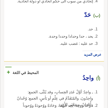
إتحادي من سوب الى حكم اتحادي او دولة اتحادية.
حَدّ
(ب)
حد.
يحد ، حدا وحدادا وحددا وحدة.
حد عليه : غضب عليه.
عرض المزيد
+
المحيط في اللغة
واحِدُ
(أ)
ـ واحِدُ: أوَّلُ عَدَدِ الحِسابِ، وقد يُثَنَّى، الجمع:
واحِدُونَ، والمُتَقَدِّمُ في عِلْمٍ أو بَأسٍ، الجمع: وُحْدانٌ
وأُحْدانٌ، وبمَعْنَى الأَحَدِ.
ـ وَحُدَ ووَحِدَ، يَحِد فيهما، وَحَادَةً ووُحودَةً ووُحوداً