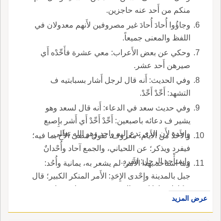
منكم من أَحد عنه حاجزين.
وجاؤُوا أُحادَ أُحادَ غير مصروفين لأَنهم معدولان في
اللفظ والمعنى جميعاً.
وحكي عن بعض الأَعراب: معي عشرة فأَحِّدْه أَي
صيرهن أَحد عشر.
وفي الحديث: أَنه قال لرجل أَشار بسبابتيه ف
التشهد: أَحِّدْ أَحِّدْ.
وفي حديث سعد في الدعاء: أَنه قال لسعد وهو
يشير ف دعائه باصبعين: أَحِّدْ أَحِّدْ أَي أَشر بإِصبع
واحدة لأَن الذي تدع إِليه واحد وهو الله تعالى.
والأَحَدُ من الأَيام، معروف، تقول مضى الأَح بما فيه؛
فيفرد ويذكر؛ عن اللحياني، والجمع آحاد وأُحْدانٌ
واستأْحد الرجل: انفرد.
وما استاحد بهذا الأَمر: لم يشعر به، يمانية وأُحُد:
جبل بالمدينة وإِحْدى الإِحَدِ: الأَمر المنكر الكبير؛ قال
بعكاظٍ فعلوا إِحدى الإِحَد وفي حديث ابن عباس:
عرض المزيد
وسئل عن رجل تتابع عليه رمضانان فقال: إِحدى
من سبع يعني اشْتدّ الأَمر فيه ويريد به إِحدى سني