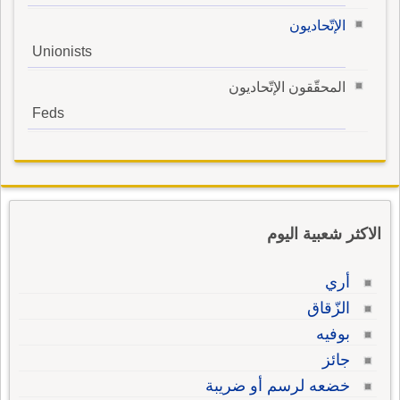
الإتّحاديون
Unionists
المحقّقون الإتّحاديون
Feds
الاكثر شعبية اليوم
أري
الزّقاق
بوفيه
جائز
خضعه لرسم أو ضريبة