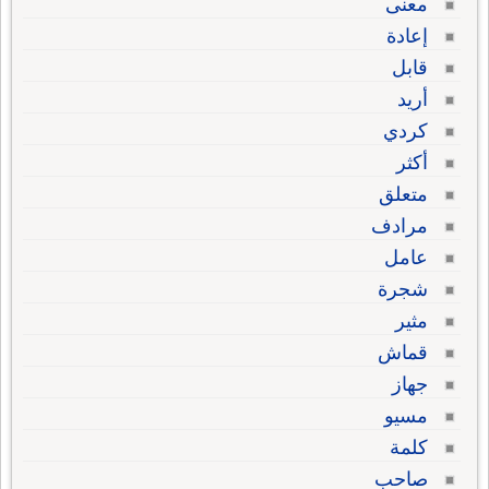
معنى
إعادة
قابل
أريد
كردي
أكثر
متعلق
مرادف
عامل
شجرة
مثير
قماش
جهاز
مسيو
كلمة
صاحب