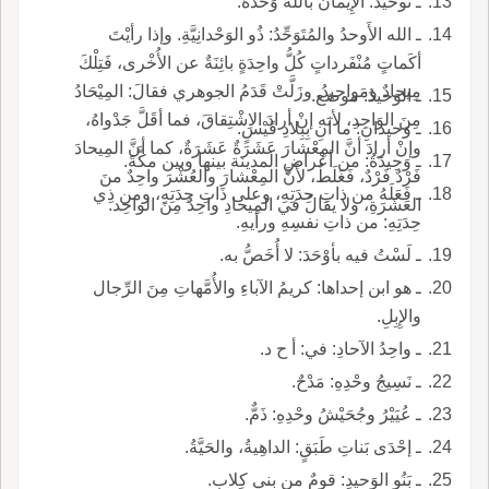
ـ توحيدُ: الإِيمانُ بالله وَحْدَهُ.
ـ الله الأَوحدُ والمُتَوَحِّدُ: ذُو الوَحْدانِيَّةِ. وإذا رأيْتَ
أكَماتٍ مُنْفَرداتٍ كُلُّ واحِدَةٍ بائِنَةٌ عن الأُخْرى، فَتِلْكَ
مِيحادٌ ومَواحيدُ. وزَلَّتْ قَدَمُ الجوهري فقالَ: المِيْحَادُ
ـ الوَحيدُ: موضع.
مِنَ الوَاحِدِ، لأنه إنْ أرادَ الاِشْتِقاقَ، فما أقَلَّ جَدْواهُ،
ـ وَحيدانِ: ما آنِ بِبِلادِ قَيْسٍ.
وإنْ أرادَ أنَّ المِعْشارَ عَشَرَةٌ عَشَرَةٌ، كما أنَّ المِيحادَ
ـ وَحِيدَةُ: من أعْراضِ المدينة بينها وبين مكَّةَ.
فَرْدٌ فَرْدٌ، فَغَلَطٌ، لأَنَّ المِعْشارَ والعُشْرَ واحِدٌ منَ
ـ فَعَلَهُ من ذاتِ حِدَتِهِ، وعلى ذَاتِ حِدَتِهِ، ومن ذِي
العَشَرَةِ، ولا يقالُ في المِيحادِ واحِدٌ مِنَ الواحِد.
حِدَتِهِ: من ذاتِ نفسِهِ ورأيهِ.
ـ لَسْتُ فيه بأوْحَدَ: لا أُخَصُّ به.
ـ هو ابن إحداها: كريمُ الآباءِ والأُمَّهاتِ مِنَ الرِّجال
والإِبِلِ.
ـ واحِدُ الآحادِ: في: أ ح د.
ـ نَسِيجُ وحْدِهِ: مَدْحٌ.
ـ عُيَيْرُ وجُحَيْشُ وحْدِهِ: ذَمٌّ.
ـ إحْدَى بَناتِ طَبَقٍ: الداهِيةُ، والحَيَّةُ.
ـ بَنُو الوَحيدِ: قومٌ من بني كِلابٍ.