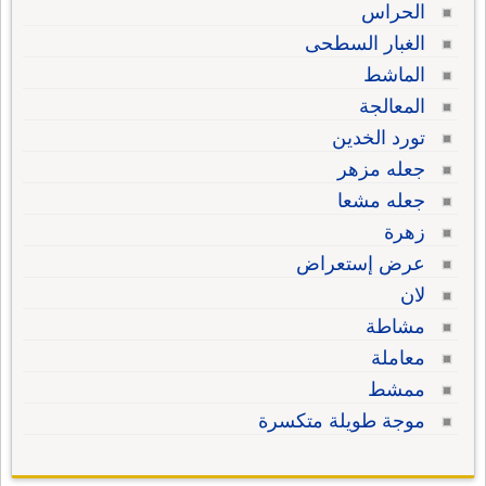
الحراس
الغبار السطحى
الماشط
المعالجة
تورد الخدين
جعله مزهر
جعله مشعا
زهرة
عرض إستعراض
لان
مشاطة
معاملة
ممشط
موجة طويلة متكسرة