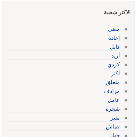
الاكثر شعبية
معنى
إعادة
قابل
أريد
كردي
أكثر
متعلق
مرادف
عامل
شجرة
مثير
قماش
جهاز