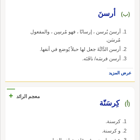
أرسنَ
(ب)
أرسنَ يُرسن ، إرسانًا ، فهو مُرسِن ، والمفعول
مُرسَن.
أرسن الدَّابَّةَ جعل لها حبلاً يُوضع في أنفها.
أرسن فرسَه/ ناقَتَه.
عرض المزيد
+
معجم الرائد
كِرسَنّة
(أ)
كرسنة.
و كرسنة.