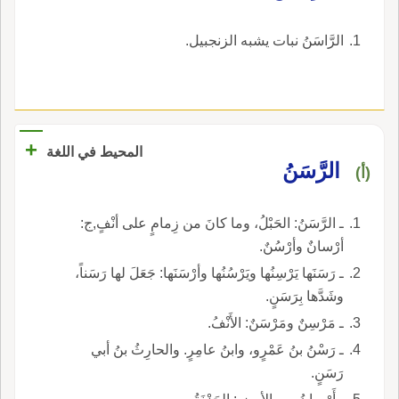
الرَّاسَنُ نبات يشبه الزنجبيل.
+
المحيط في اللغة
الرَّسَنُ
(أ)
ـ الرَّسَنُ: الحَبْلُ، وما كانَ من زِمامٍ على أنْفٍ,ج:
أرْسانٌ وأرْسُنٌ.
ـ رَسَنَها يَرْسِنُها ويَرْسُنُها وأرْسَنَها: جَعَلَ لها رَسَناً،
وشَدَّها بِرَسَنٍ.
ـ مَرْسِنٌ ومَرْسَنٌ: الأَنْفُ.
ـ رَسْنُ بنُ عَمْرٍو، وابنُ عامِرٍ. والحارِثُ بنُ أبي
رَسَنٍ.