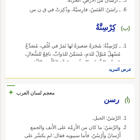
ـ أَرْسانُ من الأرضِ: الحَزْنَةُ.
ـ راسَنُ: القَنَسُ، فارِسيَّةٌ، وذُكِرَتْ في ق ن س.
كِرْسِنَّةُ
(ب)
ـ كِرْسِنَّةُ: شَجَرَةٌ صَغيرَةٌ لها ثَمَرٌ في غُلُفٍ، مُصَدِّعٌ
مُسْهِلٌ مُبَوِّلٌ للدَمِ، مُسَمِّنٌ للدَوابِّ، نافِعٌ للسُّعالِ،
عَجينُه بالشَّرابِ يُبْرِئُ من عَضَّة الكَلْبِ والأفْعَى
عرض المزيد
والإِنْسانِ.
+
معجم لسان العرب
رسن
(أ)
الرَّسَنُ: الحبل.
والرَّسَنُ: ما كان من الأَزِمَّة على الأَنف والجمع
أَرْسانٌ وأَرْسُنٌ، فأَما سيبويه فقال: لم يكسَّر على