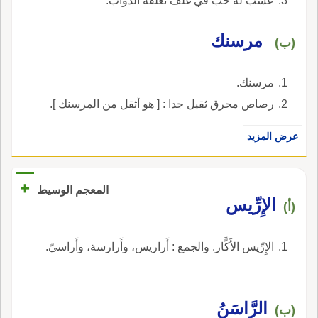
عشب له حب في غلف تعلفه الدواب.
مرسنك
(ب)
مرسنك.
رصاص محرق ثقيل جدا : [ هو أثقل من المرسنك ].
عرض المزيد
+
المعجم الوسيط
الإِرِّيس
(أ)
الإِرِّيس الأَكَّار. والجمع : أَراريس، وأَرارسة، وأَراسيّ.
الرَّاسَنُ
(ب)