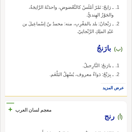
ـ رَانِجُ: تَمْرٌ أمْلَسُ كالتَّعْضوضِ، واحدَتُهُ الرَّانِجَةُ،
والجَوْزُ الهِنديُّ.
ـ رَنْجانُ: بلد بالمَغْرِبِ، منه: محمدُ بنُ إسْماعِيلَ بن
عَبْدِ الملِكِ الرَّنْجانِيّ.
بارَنجُ
(ب)
ـ بارَنجُ: النَّارِجيلُ.
ـ بِرَنْجُ: دَواءٌ معروف، يُسْهِلُ البَلْغَم.
عرض المزيد
+
معجم لسان العرب
رنج
(أ)