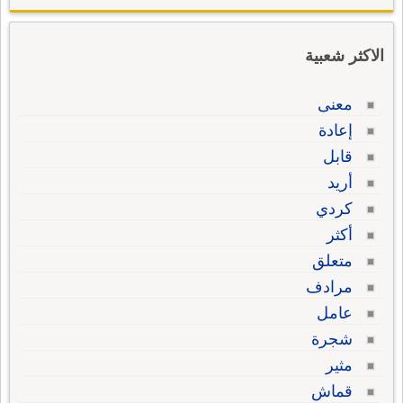
الاكثر شعبية
معنى
إعادة
قابل
أريد
كردي
أكثر
متعلق
مرادف
عامل
شجرة
مثير
قماش