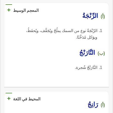
+
المعجم الوسيط
الرِّنْجَةُ
(أ)
الرِّنْجَةُ نوع من السمك يملُحُ ويُجَفَّف، ويُحفَظُ،
ويؤكل مُدَخَّنًا.
النَّارَنْجُ
(ب)
النَّارَنْجُ شُجرة.
+
المحيط في اللغة
رَانِجُ
(أ)