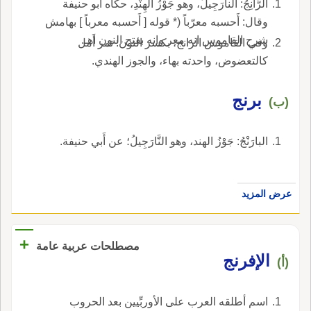
الرَّانِجُ: النارَجِيلُ، وهو جَوْزُ الهِنْدِ، حكاه أَبو حنيفة
وقال: أَحسبه معرّباً (* قوله [ أَحسبه معرباً ] بهامش
شرح القاموس انه معر وانه بفتح النون اهـ.
وفي القاموس الرانج، بكسر النون: تمر أَمل
كالتعضوض، واحدته بهاء، والجوز الهندي.
برنج
(ب)
البارَنْجُ: جَوْزُ الهند، وهو النَّارَجِيلُ؛ عن أَبي حنيفة.
عرض المزيد
+
مصطلحات عربية عامة
الإفرنج
(أ)
اسم أطلقه العرب على الأوربِّيين بعد الحروب