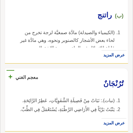
راتنج
(ب)
(الكيمياء والصيدلة) مادَّة صمغيَّة لزجة تخرج من
لحاء بعض الأشجار كالصنوبر ونحوه، وهي مادَّة غير
قابلة للانحلال في الماء وسريعة الاشتعال.
عرض المزيد
+
معجم الغني
تُرُنْجَانٌ
(نبات).: نَبَاتٌ مِنْ فَصِيلَةِ الشَّفَوِيَّاتِ، عَطِرُ الرَّائِحَةِ.
يَنْبُتُ بَرِّيّاً فِي الأَرَاضِي الرَّطْبَةِ، يُسْتَعْمَلُ فِي الطِّبِّ.
عرض المزيد