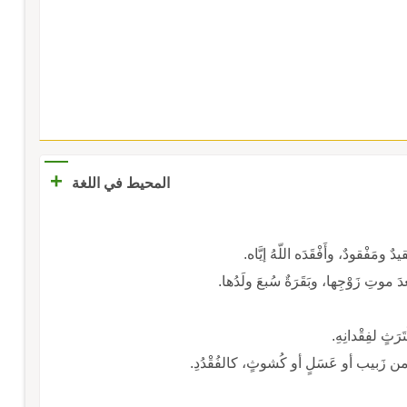
+
المحيط في اللغة
دٌ ومَفْقودٌ، وأَفْقَدَه اللّهُ إيَّاه.
دَ موتِ زَوْجِها، وبَقَرَةٌ سُبعَ ولَدُها.
َثٍ لفِقْدانِهِ.
ابٌ من زَبيب أو عَسَلٍ أو كُشوثٍ، كالفُقْدُدِ.