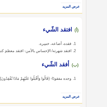
عرض المزيد
افتقد الشّيء
(أ)
فقده، أضاعه، خسِره.
افتقد شهرته/ الإحساس بالأمن- افتقد معظمَ كتبه
أفقد الشّيء
(ب)
وجده مفقودًا- {قَالُوا وَأَقْبَلُوا عَلَيْهِمْ مَاذَا تُفْقِدُونَ
عرض المزيد