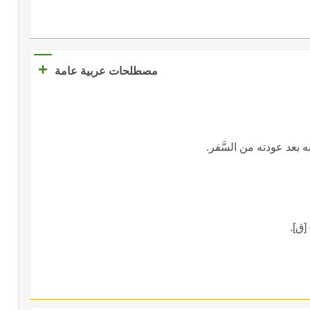
+
مصطلحات عربية عامة
 بعد عودته من السَّفر.
} [ق].