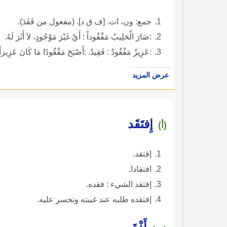
جمع: ون، ات. [ف ق د]. (مفعول من فَقَدَ).
:صَارَ الْحَلِيبُ مَفْقُوداً : أَيْ غَيْرَ مَوْجُودٍ، لاَ أَثَرَ لَهُ.
:عَزِيزٌ مَفْقُودٌ : فَقِيدٌ. :أَصْبَحَ مَفْقُودًا مَا كَانَ عَزِيزاً 
عرض المزيد
إِفتَقَد
(أ)
إفتقد.
افتقادا.
إفتقد الشيء : فقده.
إفتقده طلبه عند غيبته وتحسر عليه.