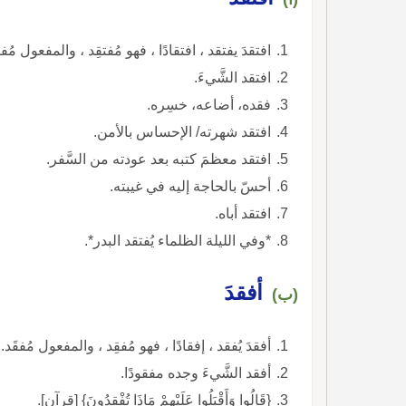
افتقدَ يفتقد ، افتقادًا ، فهو مُفتقِد ، والمفعول مُفت
افتقد الشَّيءَ.
فقده، أضاعه، خسِره.
افتقد شهرته/ الإحساس بالأمن.
افتقد معظمَ كتبه بعد عودته من السَّفر.
أحسّ بالحاجة إليه في غيبته.
افتقد أباه.
*وفي الليلة الظلماء يُفتقد البدر*.
أفقدَ
(ب)
أفقدَ يُفقد ، إفقادًا ، فهو مُفقِد ، والمفعول مُفقَد.
أفقد الشَّيءَ وجده مفقودًا.
{قَالُوا وَأَقْبَلُوا عَلَيْهِمْ مَاذَا تُفْقِدُونَ} [قرآن].