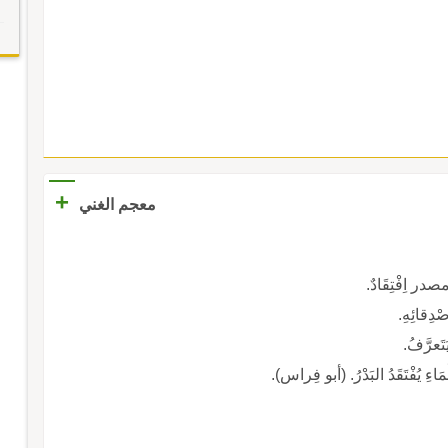
+
معجم الغني
در اِفْتِقَادٌ.
أصْدِقائِهِ.
يَتَعرَّفُ.
َّلْمَاءِ يُفْتَقَدُ البَدْرُ. (أبو فِراس).