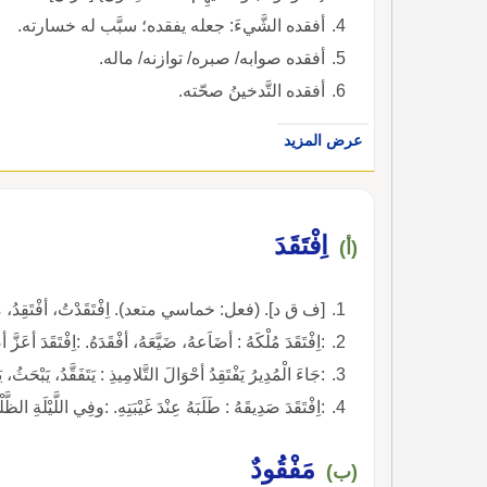
أفقده الشَّيءَ: جعله يفقده؛ سبَّب له خسارته.
أفقده صوابه/ صبره/ توازنه/ ماله.
أفقده التَّدخينُ صحّته.
عرض المزيد
اِفْتَقَدَ
(أ)
[ف ق د]. (فعل: خماسي متعد). اِفْتَقَدْتُ، أفْتَقِدُ، مص
:اِفْتَقَدَ مُلْكَهُ : أضَاَعهُ، ضَيَّعَهُ، أفْقَدَهُ. :اِفْتَقَدَ أعَزَّ 
:جَاءَ الْمُدِيرُ يَفْتَقِدُ أحْوَالَ التَّلامِيذِ : يَتَفَقَّدُ، يَبْحَثُ، 
:اِفْتَقَدَ صَدِيقَهُ : طَلَبَهُ عِنْدَ غَيْبَتِهِ. :وفِي اللَّيْلَةِ الظ
مَفْقُودٌ
(ب)