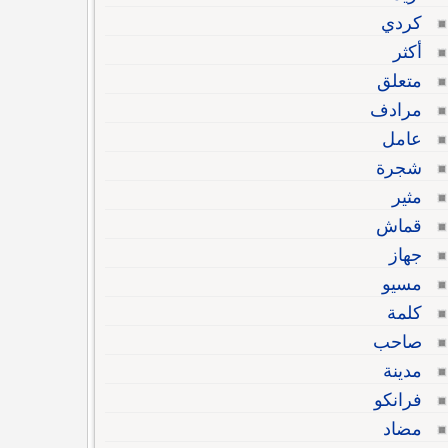
كردي
أكثر
متعلق
مرادف
عامل
شجرة
مثير
قماش
جهاز
مسيو
كلمة
صاحب
مدينة
فرانكو
مضاد