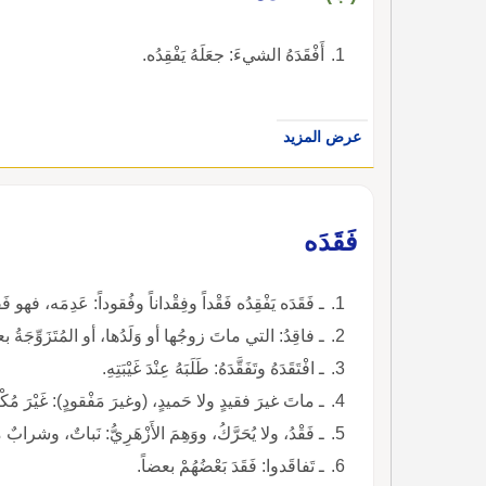
أَفْقَدَهُ الشيءَ: جعَلَهُ يَفْقِدُه.
عرض المزيد
فَقَدَه
ـ فَقَدَه يَفْقِدُه فَقْداً وفِقْداناً وفُقوداً: عَدِمَه، فهو فَقي
ـ فاقِدُ: التي ماتَ زوجُها أو وَلَدُها، أو المُتَزَوِّجَةُ بع
ـ افْتَقَدَهُ وتَفَقَّدَهُ: طَلَبَهُ عِنْدَ غَيْبَتِهِ.
ـ ماتَ غيرَ فقيدٍ ولا حَميدٍ، (وغيرَ مَفْقودٍ): غَيْرَ مُكْتَر
ـ فَقْدُ، ولا يُحَرَّكُ، ووَهِمَ الأَزْهَرِيُّ: نَباتٌ، وشر
ـ تَفاقَدوا: فَقَدَ بَعْضُهُمْ بعضاً.