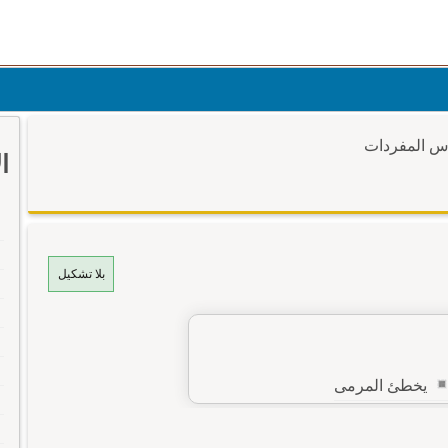
وس المفردات
ا
بلا تشكيل
يخطئ المرمى