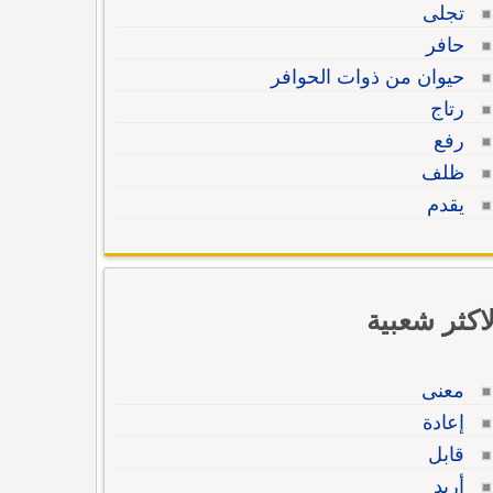
تجلى
حافر
حيوان من ذوات الحوافر
رتاج
رفع
ظلف
يقدم
لاكثر شعبية
معنى
إعادة
قابل
أريد