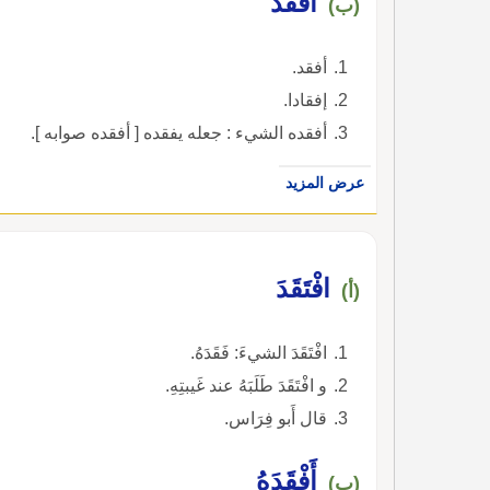
أَفْقَد
(ب)
أفقد.
إفقادا.
أفقده الشيء : جعله يفقده [ أفقده صوابه ].
عرض المزيد
افْتَقَدَ
(أ)
افْتَقَدَ الشيءَ: فَقَدَهُ.
و افْتَقَدَ طَلَبَهُ عند غَيبتِهِ.
قال أَبو فِرَاس.
أَفْقَدَهُ
(ب)