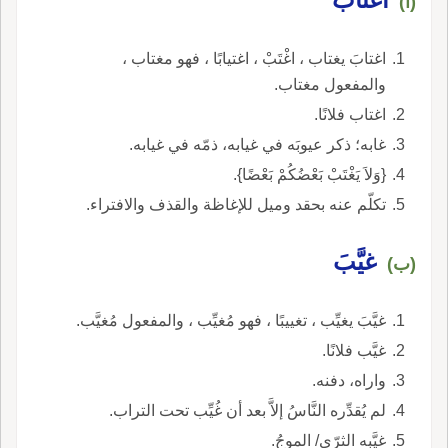
(أ)
اغتابَ يغتاب ، اغْتَبْ ، اغتيابًا ، فهو مغتاب ،
والمفعول مغتاب.
اغتاب فلانًا.
غابه؛ ذكر عيوبَه في غيابه، ذمّه في غيابه.
{وَلاَ يَغْتَبْ بَعْضُكُمْ بَعْضًا}.
تكلّم عنه بحقد وميل للإغاظة والقذف والافتراء.
غيَّبَ
(ب)
غيَّبَ يغيِّب ، تغييبًا ، فهو مُغيِّب ، والمفعول مُغيَّب.
غيَّب فلانًا.
واراه، دفنه.
لم يُقدِّره النَّاسُ إلاَّ بعد أن غُيِّب تحت التراب.
غيَّبه الثرّى/ الموجُ.