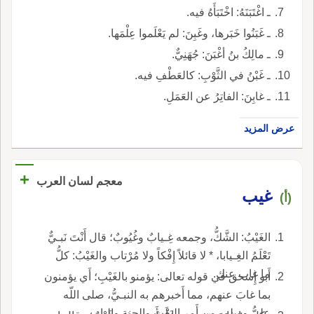
ـ اغْتَبَنَهُ: اخْتَبَأَهُ فيه.
ـ غَبَنُوا خَبَرها، وغَبِنَ: لم يَعْلَموا عِلْمَها.
ـ مالِكُ بنُ أغْبَنَ: جُهَنِيٌّ.
ـ غَبْنُ في الثَّوْبِ: كالعَطْفِ فيه.
ـ غابِنَ: الفاتِرُ عن العَمَلِ.
عرض المزيد
+
معجم لسان العرب
غيب
(أ)
الغَيْبُ: الشَّكُّ، وجمعه غِـيابٌ وغُيُوبٌ؛ قال أَنْتَ نَبـيٌّ
تَعْلَمُ الغِـيابا، * لا قائلاً إِفْكاً ولا مُرْتاب والغَيْبُ: كلُّ
ما غاب عنك.
أَبو إِسحق في قوله تعالى: يؤمنو بالغَيْبِ؛ أَي يؤمنون
بما غابَ عنهم، مما أَخبرهم به النبـيُّ، صلى اللّه
علي وسلم، من أَمرِ البَعْثِ والجنةِ والنار.