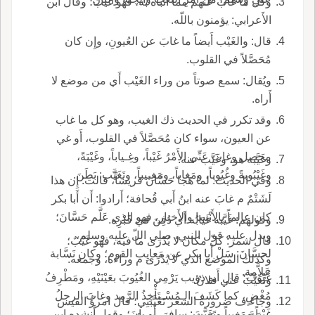
وكلُّ ما غابَ عنهم مما أَنبأَه به، فهو غَيْبٌ؛ وقال ابن
الأَعرابي: يؤمنون باللّه.
قال: والغَيْب أَيضاً ما غابَ عن العُيونِ، وإِن كان
مُحَصَّلاً في القلوب.
ويُقال: سمع صوتاً من وراء الغَيْب أَي من موضع لا
أَراه.
وقد تكرر في الحديث ذك الغيب، وهو كل ما غاب
عن العيون، سواء كان مُحَصَّلاً في القلوب، أَو غي
محصل وغابَ عَنِّي الأَمْرُ غَيْباً، وغِـياباً، وغَيْبَةً،
وغَيَّبه هو، وغَيَّب عنه.
وغَيْبُوبةً وغُيُوباً، ومَغاباً، ومَغِـيباً، وتَغَيَّب: بَطَنَ.
وفي الحديث: لما هَجا حَسَّانُ قريشاً، قالت: إِن هذا
لَشَتْمٌ م غابَ عنه ابنُ أَبي قُحافة؛ أَرادوا: أَن أَبا بكر
كان عالماً بالأَنْسا والأَخبار، فهو الذي عَلَّم حَسَّانَ؛
وقولهم: غَيَّبه غَيَابُه أَي دُفِنَ في قَبْرِه.
ويدل عليه قول النبي، صلى اللّ عليه وسلم،
قال شمر: كلّ مكان لا يُدْرَى ما فيه، فهو غَيْبٌ؛
لحسَّانَ: سَلْ أَبا بكر عن مَعايِب القوم؛ وكان نَسَّابة
وكذلك الموضع الذي لا يُدْرَى م وراءه، وجمعه:
عَلاَّمة.
غُيُوبٌ؛ قال أَبو ذؤيب يَرْمِي الغُيُوبَ بعَيْنَيْهِ، ومَطْرِفُ
وتَغَيَّبَ عني فلانٌ.
مُغْضٍ، كما كَشَفَ الـمُسْـتَأْخِذُ الرَّمِد وغابَ الرجلُ
وجاءَ ف ضرورة الشعر تَغَيَّبَنِي؛ قال امرؤُ القيس
غَيْباً ومَغِيباً وتَغَيَّبَ: سافرَ، أَو بانَ؛ وقول أَنشده ابن