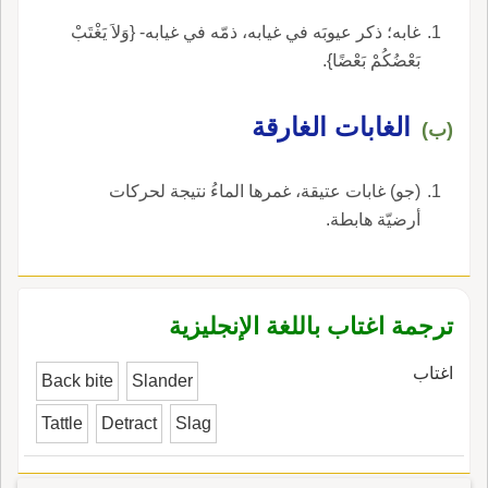
غابه؛ ذكر عيوبَه في غيابه، ذمّه في غيابه- {وَلاَ يَغْتَبْ
بَعْضُكُمْ بَعْضًا}.
الغابات الغارقة
(ب)
(جو) غابات عتيقة، غمرها الماءُ نتيجة لحركات
أرضيّة هابطة.
ترجمة اغتاب باللغة الإنجليزية
اغتاب
Back bite
Slander
Tattle
Detract
Slag