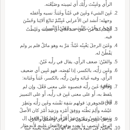
الرأْي وغَبِنْتَ رأْيَك أَي نَسِيته وضَيَّعْته.
غَبِنَ الشيءَ وغَبِنَ في غَبْناً وغَبَناً: نسيه وأَغفله
وجهله؛ أَنشد ابن الأَعرابي غَبِنْتُمْ تَتابُعَ آلائِنا وحُسْنَ
الجِوارِ، وقُرْبَ النَّسَب والغَبْنُ: النِّسيان.
غَبِنْتُ كذا من حقي عند فلان أَي نسيت وغَلِطْتُ
فيه.
وغَبَنَ الرجلَ يَغْبِنُه غَبْناً: مَرَّ به وهو مائلٌ فلم ير ولم
يَفْطُنْ له.
والغَبْنُ: ضعف الرأْي، يقال في رأْيه غَبْنٌ.
وغَبِن رَأْيَه، بالكسر، إذا نُقِصَه، فهو غَبِين أَي ضعيف
الرأْي، وفيه غَبانَة وغَبِنَ رأْيُه، بالكسر، غَبَناً وغَبَانة:
ضَعُف.
وقالوا: غَبنَ رأْيَه فنصبوه على معنى فَعَّلَ، وإن لم
يلفظ به، أَو على معنى غَبِنَ ف رأْيه، أَو على التمييز
النادر.
قال الجوهري: قولهم سَفِهَ نَفْسَه وغَبِن رَأْيَه وبَطِرَ
عَيْشَه وأَلِمَ بَطْنَه ووَفِقَ أَمْرَه ورَشِدَ أَمْرَ كان الأَصلُ
سَفِهَتْ نَفسُ زيد ورَشِدَ أَمْرُه، فلما حُوَّلَ الفعل إل
ورجل غَبِين ومَغْبُونٌ في الرأْي والعقل والدِّين.
الرجل انتصب ما بعده بوقوع الفعل عليه، لأَنه صار
والغَبْنُ في البيع والشراء الوَكْسُ، غَبَنَه يَغْبِنُه غَبْناً