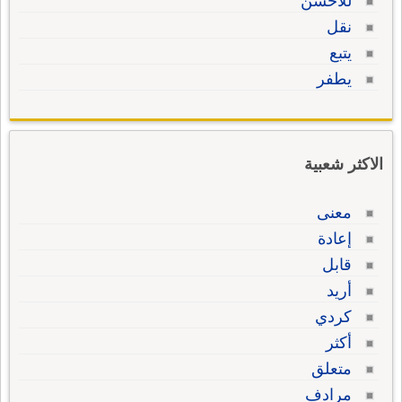
للأحسن
نقل
يتبع
يطفر
الاكثر شعبية
معنى
إعادة
قابل
أريد
كردي
أكثر
متعلق
مرادف