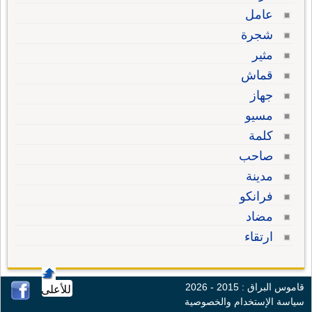
عامل
شجرة
مثير
قماش
جهاز
مسيو
كلمة
صاحب
مدينة
فرانكو
مضاد
ارتقاء
قاموس البراق : 2015 - 2026
للأعلى
سياسة الإستخدام والخصوصية