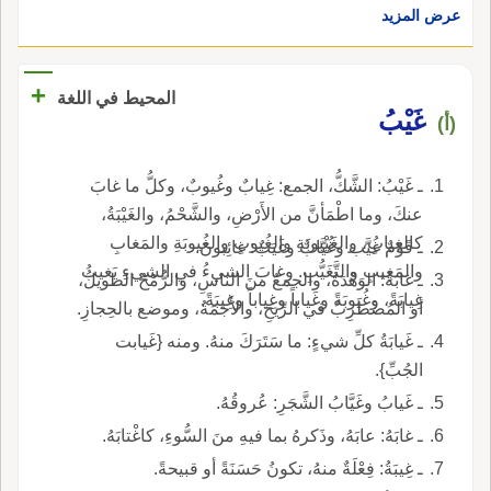
عرض المزيد
+
المحيط في اللغة
غَيْبُ
(أ)
ـ غَيْبُ: الشَّكُّ، الجمع: غِيابٌ وغُيوبٌ، وكلُّ ما غابَ
عنكَ، وما اطْمَأنَّ من الأَرْضِ، والشَّحْمُ، والغَيْبَةُ،
كالغِيابِ، والغَيْبوبَةِ والغُيوبِ والغُيوبَةِ والمَغابِ
ـ قَوْمٌ غُيَّب وغُيَّابٌ وغَيَبٌ: غائِبونَ.
والمَغِيبِ والتَّغَيُّبِ. وغابَ الشيءُ في الشيءِ يَغيبُ
ـ غابَةُ: الوَهْدَةُ، والجمعُ منَ الناسِ، والرُّمْحُ الطويلُ،
غِيابَةً، وغُيوبَةً وغَياباً وغِياباً وغِيبَةً.
أو المُضْطَرِبُ في الرِّيحِ، والأَجَمَةُ، وموضع بالحِجازِ.
ـ غَيابَةُ كلِّ شيءٍ: ما سَتَرَكَ منهُ. ومنه {غَيابت
الجُبِّ}.
ـ غَيابُ وغَيَّابُ الشَّجَرِ: عُروقُهُ.
ـ غابَهُ: عابَهُ، وذَكرهُ بما فيهِ منَ السُّوءِ، كاغْتابَهُ.
ـ غِيبَةُ: فِعْلَةٌ منهُ، تكونُ حَسَنَةً أو قبيحةً.