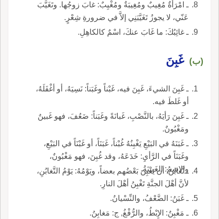
ـ امْرَأةٌ مُغِيبٌ ومُغِيبَةٌ ومُغْيِبٌ: غابَ زوجُها. وتَغَيَّبَ
عَنّي، لا يجوزُ تَغَيَّبَنِي إلاَّ في ضرورةِ شِعْرٍ.
ـ غائِبُكَ: ما غَابَ عنكَ، اسْمٌ كالكاهِلِ.
غَبِنَ
(ب)
ـ غَبِنَ الشيءَ، غَبِنَ فيه، غَبْناً وغَبَناً: نَسِيَهُ، أو أغْفَلَهُ،
أو غَلطَ فيه.
ـ غَبِنَ رَأيَهُ، بالنَّصْبِ، غَبانَةً وغَبَناً: ضَعُفَ، فهو غَبينٌ
ومَغْبُونٌ.
ـ غَبَنَهُ في البَيْعِ يَغْبِنُهُ غُبْناً، غَبَنَاً، أو غَبْنَاً في البَيْعِ،
وغَبَنَاً في الرَّأيِ: خَدَعَهُ، وقد غُبِنَ، فهو مَغْبُونٌ،
والاسمُ: الغَبينَةُ.
ـ تَّغابُنُ: أن يَغْبِنَ بَعْضُهم بعضاً، ويَوْمُهُ: يَوْمُ التَّغابُنِ،
لأنَّ أهْلَ الجنَّةِ تَغْبِنُ أهْلَ النارِ.
ـ غَبَنُ: الضَّعْفُ، والنِّسْيانُ.
ـ مَغْبِنٌ: الإِبْطُ، والرُّفْغُ, ج: مَغابِنُ.