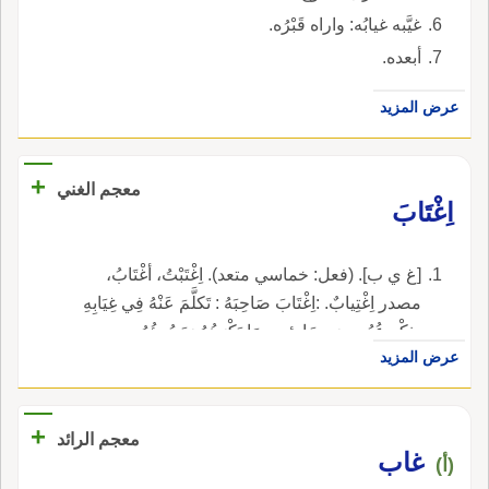
غيَّبه غيابُه: واراه قَبْرُه.
أبعده.
عرض المزيد
+
معجم الغني
اِغْتَابَ
[غ ي ب]. (فعل: خماسي متعد). اِغْتَبْتُ، أغْتَابُ،
مصدر اِغْتِيابٌ. :اِغْتَابَ صَاحِبَهُ : تَكلَّمَ عَنْهُ فِي غِيَابِهِ
بِذِكْرِ عُيُوبِهِ وَمسَاوِئِهِ وبِمَا يَكْرَهُهُ وَيَسُوؤُهُ.
عرض المزيد
+
معجم الرائد
غاب
(أ)