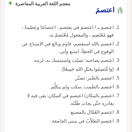
+
معجم اللغة العربية المعاصرة
اعتصمَ
(أ)
اعتصمَ بـ / اعتصمَ في يعتصم ، اعتصامًا وعِصْمةً ،
فهو مُعْتَصِم ، والمفعول مُعْتَصَمٌ به.
اعتصم بالله استعصم، قاوم وبالغ في الامتناع عن
الوقوع في الخطأ، امتنع وأبى.
اعتصم بصاحبه: تشبّث واستمسك به، لزمه.
{وَاعْتَصِمُوا بِحَبْلِ اللهِ جَمِيعًا}.
اعتصم بالصَّبر: تصبَّر.
اعتصم بالصَّمت: سكت ولم يتكلَّم.
اعتصم بالمكان/ اعتصم في المكان: بقى فيه لا
يغادره حتَّى يجابَ طَلَبُه.
اعتصم العُمَّال بالمصنع.
اعتصم الطلاّبُ في مبنى الجامعة.