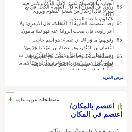
الجِبارَه والعَيْصومُ: الكثيرُ الأَكلِ، الذَّكرُ والأُنثى فيه
وروي عن المؤرِّج أنه قال: العِصامُ الكُحْلُ في بع
سواء؛ قال أُرْجِدَ رَأْسُ شَيْخةٍ عَيْصُوم ويروى
اللغات.
عَيْضُوم، بالضاد المعجمة.
وقد اعْتَصَمتِ الجاريةُ إذا اكْتَحَلتْ، قال الأزهري: ولا
أعر راويَه، فإن صحت الروايةُ عنه فهو ثقةٌ مأْمونٌ.
وقولهم: ما وَراءََك ي عِصامُ؛ هو اسم حاجِب
النُّعمان بن المُنْذِر، وهو عِصامُ بن شَهْبَ الجَرْمِيّ؛
وفي المثل: كُنْ عِصامِيّاً ولا تَكُنْ عِظاميّاً؛ يُرِيدون ب
وعِصْمةُ: اسمُ امرأَة؛ أنشد ثعلب أَلَمْ تَعْلَمِي، يا
قوله نَفْسُ عِصامٍ سَوَّدَتْ عِصام وصَيَّرَتْه مَلِكاً هُماما
عِصْمَ، كَيْفَ حَفِيظَتي إذا الشَّرُّ خاضَتْ جانِبَيْه
وَعَلَّمَتْه الكَرَّ والإقْدامَ وفي ترجمة عصب: رَوَى
المَجادِحُ وأَبو عاصمٍ: كُنْىة السَّويقِ.
عرض المزيد
بعضُ المُحَدِّثين أن جبريلَ جاء يومَ بَدْرٍ عل فرسٍ
أُنثى وقد عَصَمَ ثَنِيَّتَه الغُبارُ أي لَزِقَ به؛ قال الأزهري
فإن لم يكن غَلطاً من المُحدِّث فهي لغة في عصب،
+
مصطلحات عربية عامة
والباءُ والميم يَتعاقبانِ في حروف كثيرة لقرب
اعتصم بالمكان/
(أ)
مَخرجَيْهما، يقال: ضرْبة لازِبٍ ولازِمٍ، وسَبَد رأْسه
اعتصم في المكان
وسَمَدَه والعواصِمُ: بِلادٌ، وقَصَبتُها أَنْطاكِيةُ وقد سَمَّوْا
عِصْمةَ وعُصَيْمةَ وعاصِماً وعُصَيْماً ومَعْصوما
بقى فيه لا يغادره حتَّى يجابَ طَلَبُه.
وعِصاماً.