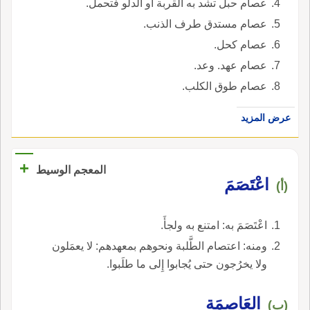
عصام حبل تشد به القربة أو الدلو فتحمل.
عصام مستدق طرف الذنب.
عصام كحل.
عصام عهد. وعد.
عصام طوق الكلب.
عرض المزيد
+
المعجم الوسيط
اعْتَصَمَ
(أ)
اعْتَصَمَ به: امتنع به ولجأَ.
ومنه: اعتصام الطَّلبة ونحوهم بمعهدهم: لا يعمَلون
ولا يخرُجون حتى يُجابوا إِلى ما طلَبوا.
العَاصِمَة
(ب)