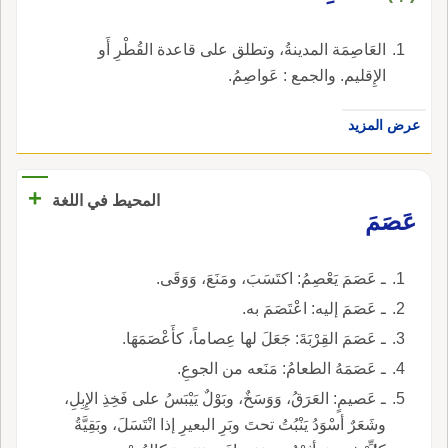
العَاصِمَة المدينةُ، وتطلق على قاعدة القُطْرِ أَو
الإِقليم. والجمع : عَواصِمُ.
عرض المزيد
+
المحيط في اللغة
عَصَمَ
ـ عَصَمَ يَعْصِمُ: اكتَسَبَ، ومَنَعَ، وَوَقَى.
ـ عَصَمَ إليه: اعْتَصَمَ به.
ـ عَصَمَ القِرْبَةَ: جَعَلَ لها عِصاماً، كأَعْصَمَهَا.
ـ عَصَمَهُ الطعامُ: مَنَعه من الجوعِ.
ـ عَصيمٍ: العَرَقُ، وَوَسَخٌ، وبَوْلٌ يَيْبَسُ على فَخِذِ الإِبِلِ،
وشَعَرٌ أسْوَدُ يَنْبُتُ تحتَ وبَرِ البعيرِ إذا انْتَسَلَ، وبَقِيَّةُ