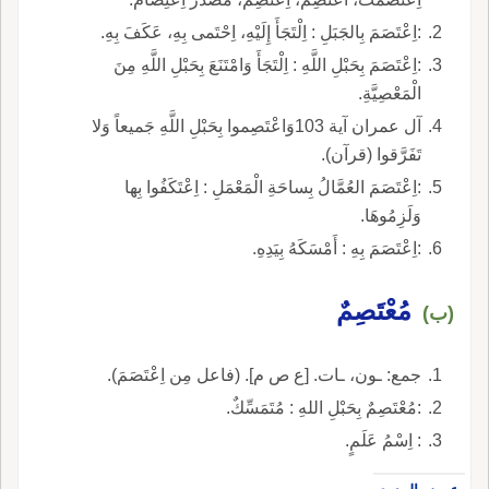
:اِعْتَصَمَ بِالجَبَلِ : اِلْتَجَأَ إِلَيْهِ، اِحْتَمى بِهِ، عَكَفَ بِهِ.
:اِعْتَصَمَ بِحَبْلِ اللَّهِ : اِلْتَجَأَ وَامْتَنَعَ بِحَبْلِ اللَّهِ مِنَ
الْمَعْصِيَّةِ.
آل عمران آية 103وَاعْتَصِموا بِحَبْلِ اللَّهِ جَميعاً وَلا
تَفَرَّقوا (قرآن).
:اِعْتَصَمَ العُمَّالُ بِساحَةِ الْمَعْمَلِ : اِعْتَكَفُوا بِها
وَلَزِمُوهَا.
:اِعْتَصَمَ بِهِ : أَمْسَكَهُ بِيَدِهِ.
مُعْتَصِمٌ
(ب)
جمع: ـون، ـات. [ع ص م]. (فاعل مِن اِعْتَصَمَ).
:مُعْتَصِمٌ بِحَبْلِ اللهِ : مُتَمَسِّكٌ.
: اِسْمُ عَلَمٍ.