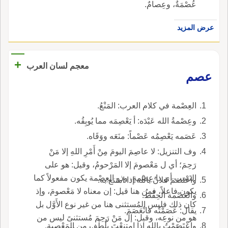
عُصْمَةٌ، وعِصامٌ.
عرض المزيد
+
معجم لسان العرب
عصم
العِصْمة في كلام العرب: المَنْعُ.
وعِصْمةُ الله عَبْدَه: أ يَعْصِمَه مما يُوبِقُه.
عَصَمه يَعْصِمُه عَصْماً: منَعَه ووَقَاه.
وف التنزيل: لا عاصِمَ اليومَ مِنْ أَمْرِ اللهِ إلا مَنْ
رَحِمَ؛ أي ل مَعْصومَ إلا المَرْحومُ، وقيل: هو على
النَسب أي ذا عِصْمةٍ، وذو العِصْمة يكون مفعولاً كما
واعْتَصَمَ فلانٌ بالله إذا امتنع به.
يكون فاعلاً، فمِن هنا قيل: إن معناه لا مَعْصومَ، وإذ
والعَصْمة الحِفْطُ.
كان ذلك فليس المُستثنى هنا من غير نوع الأَوَّل بل
يقال: عَصَمْتُه فانْعَصَمَ.
هو من نوعِه، وقيل: إل مَنْ رَحِمَ مُستثنىً ليس من
واعْتَصَمْتُ بالله إذا امتنعْتَ بلُطْفِ من المَعْصِية.