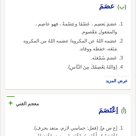
عصَمَ
(ب)
عصَمَ يَعصِم ، عَصْمًا وعِصْمةً ، فهو عاصِم ،
والمفعول مَعْصوم.
عصَمه اللهُ عن المكروه/ عصَمه اللهُ من المكروه
مَنَعَه، حَفظه ووقاه.
عَصَمَ سُمْعَتَه.
{وَاللهُ يَعْصِمُكَ مِنَ النَّاسِ}.
عرض المزيد
+
معجم الغني
اِعْتَصَمَ
(أ)
[ع ص م]. (فعل: خماسي لازم، متعد بحرف).
اِعْتَصَمْتُ، أَعْتَصِمُ، اِعْتَصِمْ، مصدر اِعْتِصامٌ.