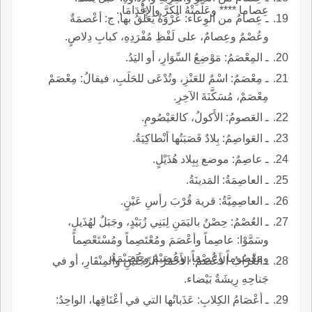
عِصاما **** وعَلَّمتْهُ الكَرَّ والإِقْدَامَا,.
ـ عِصامٌ من الوِعاء: عُرْوَةٌ يُعَلَّقُ بها, ج: أعْصمَةٌ
وعُصْمٌ وعِصامٌ، على لَفْظِ مُفْرَدِهِ، كبابِ دِلاصٍ.
ـ المِعْصَمُ: مَوْضِعُ السِّوَارِ، أو اليَدُ.
ـ مِعْصَمُ: اسْمٌ للعَنْزِ، وتُدْعَى للحَلَبِ، فيقالُ: مِعْصَمْ
مِعْصَمْ، مُسَكَّنَةَ الآخِرِ.
ـ العَصومُ: الأَكولُ، كالعَيْصُومِ.
ـ العَواصِمُ: بِلادٌ قَصَبَتُها أنْطاكِيَةُ.
ـ عاصِمٌ: موضع بِبِلاد هُذَيْلٍ.
ـ العاصِمَةُ: المَدينَةُ.
ـ العاصِمِيَّةُ: قرية قُرْبَ رأسِ عَيْنٍ.
ـ العُصْمُ: حِصْنٌ باليَمَنِ لِبَنِي زُبَيْدٍ، وجَبَلٌ لهُذَيلٍ،
وسَمَّوْا: عاصِماً وأعْصَمَ ومُعْتَصِماً ومُسْتَعْصِماً
ومَعْصُوماً وعُصْمَاً، وعُصَيْمٌ وعُصَيْمَةُ.
ـ الغُرَابُ الأَعْصَمُ: الأَحْمَرُ الرِّجْلَيْنِ والمِنْقَارِ، أو في
جَناحِهِ رِيشَةٌ بَيْضاء.
ـ أعْصَامُ الكِلابِ: عَذَباتُها التي في أعْنَاقِها، الواحِدُ: