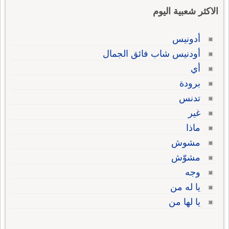
الاكثر شعبية اليوم
أدونيس
أودنيس شاب فائق الجمال
أي
برودة
تدنس
غير
ماذا
مشوش
مشوّش
وجه
يا له من
يا لها من