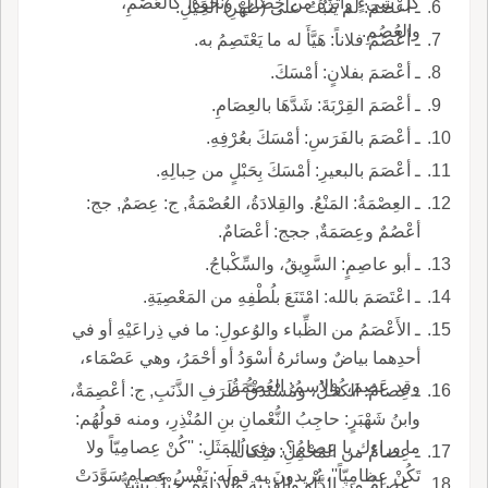
كلِّ شيءٍ وأثرهُ من خِضابٍ ونحوِهِ، كالعُصْمِ،
ـ أعْصَمَ: لم يَثْبُتُ على (ظَهْرِ) الخَيْلِ.
والعُصُمِ.
ـ أعْصَمَ فلاناً: هَيَّأَ له ما يَعْتَصِمُ به.
ـ أعْصَمَ بفلانٍ: أمْسَكَ.
ـ أعْصَمَ القِرْبَةَ: شَدَّهَا بالعِصَامِ.
ـ أعْصَمَ بالفَرَسِ: أمْسَكَ بعُرْفِهِ.
ـ أعْصَمَ بالبعيرِ: أمْسَكَ بِحَبْلٍ من حِبالِهِ.
ـ العِصْمَةُ: المَنْعُ. والقِلادَةُ، العُصْمَةُ, ج: عِصَمٌ, جج:
أعْصُمٌ وعِصَمَةٌ, ججج: أعْصَامٌ.
ـ أبو عاصِمٍ: السَّوِيقُ، والسِّكْباجُ.
ـ اعْتَصَمَ بالله: امْتَنَعَ بلُطْفِهِ من المَعْصِيَةِ.
ـ الأَعْصَمُ من الظِّباء والوُعولِ: ما في ذِراعَيْهِ أو في
أحدِهما بياضٌ وسائرهُ أسْوَدُ أو أحْمَرُ، وهي عَصْمَاء،
وقد عَصِمَ، والاسمُ: العُصْمَةُ.
ـ عِصامٌ: الكُحْلُ، ومُسْتَدَقُّ طَرَفِ الذَّنَبِ, ج: أعْصِمَةٌ،
وابنُ شَهْبَرٍ: حاجِبُ النُّعْمانِ بنِ المُنْذِرِ، ومنه قولُهُم:
ما وراءك يا عِصامُ؟, وفي المَثَلِ: ''كُنْ عِصامِيّاً ولا
ـ عِصامٌ من المَحْمِلِ: شِكالُه.
تَكُنْ عِظامِيّاً''، يُريدونَ به قولَه: نَفْسُ عِصامٍ سَوَّدَتْ
ـ عِصامٌ من الدَّلْوِ والقِرْبَةِ والإِداوَةِ: حَبْلٌ يُشَدُّ.