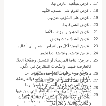
ـ عَرَضَ بِسِلْعَتِه: عارَضَ بها.
ـ عَرَضَ القومَ على السيفِ: قَتَلَهم.
ـ عَرَضَ على السَّوْطِ: ضَرَبَهم.
ـ عَرَضَ الشيءُ: بَدَا.
ـ عَرَضَ الحَوْضَ والقِرْبَةَ: ملأَهُما.
ـ عَرَضَ الشاةُ: ماتتْ بمَرَضٍ.
ـ عَرَضَ البعيرُ: أكلَ من أعراضِ الشجرِ، أي: أعاليهِ.
ـ عَرَضَ عَرْضَه، وعُرْضَهُ: نَحا نَحْوَه.
ـ عارِضُ: الناقةُ المريضةُ، أو الكسيرُ، وصَفْحَةُ الخَدِّ،
كالعارضةِ فيهما، والسَّحابُ المُعْتَرِضُ في الأُفُقِ،
والجبلُ، ومنه: عارِضُ اليمامةِ، وما عَرَضَ من
ـ عارِضُ من الوجْهِ: ما يَبْدُو عندَ الضَّحِكِ.
الأَعْطِيَةِ، وصَفْحَتا العُنُقِ، وجانِبا الوَجْهِ، (والعارِضةُ)،
ـ عَرِضَ الشاءُ: انْشَقَّ من كَثْرَةِ العُشْبِ.
والسِنُّ التي في عُرْضِ الفَمِ، ج: عَوارِضُ، وما
ـ عَرُضَ عِرَضاً وعَراضةً: صارَ عَريضاً.
يَسْتَقْبِلُكَ من الشيءِ، والخَشَبَةُ العُلْيا التي يدورُ فيها
ـ عَرْضُ: المتَاعُ، ويُحَرَّكُ، عن القَزَّازِ، وكلُّ شيءٍ
البابُ، وواحدةُ عَوارِضِ السَّقْفِ، والناحيةُ، والبيانُ،
سِوَى النَّقْدَيْنِ، والجبلُ، أو سَفْحُه، أو ناحيتُه، أو
واللَّسَنُ، والجَلَدُ، والصَّرامَةُ.