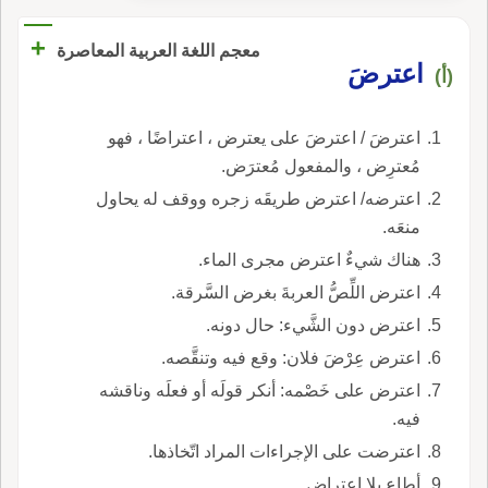
+
معجم اللغة العربية المعاصرة
اعترضَ
(أ)
اعترضَ / اعترضَ على يعترض ، اعتراضًا ، فهو
مُعترِض ، والمفعول مُعترَض.
اعترضه/ اعترض طريقَه زجره ووقف له يحاول
منعَه.
هناك شيءٌ اعترض مجرى الماء.
اعترض اللِّصُّ العربةَ بغرض السَّرقة.
اعترض دون الشَّيء: حال دونه.
اعترض عِرْضَ فلان: وقع فيه وتنقَّصه.
اعترض على خَصْمه: أنكر قولَه أو فعلَه وناقشه
فيه.
اعترضت على الإجراءات المراد اتّخاذها.
أطاع بلا اعتراض.