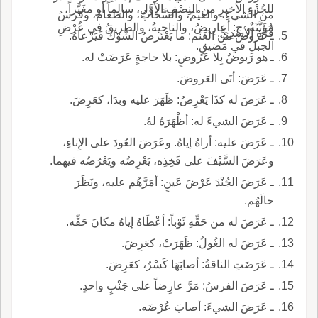
للجُزْءِ الأخيرِ من النِصْفِ الأوَّلِ، سالِماً أو مغَيَّراً،
من الشيءِ، والغَيْمُ، والسَّحابُ، والطعامُ، وفرسُ
مُؤَنَّثَةٌ، ج: أعارِيضُ، والناحيةُ، والطريقُ في عُرْضِ
قُرَّةَ الأسَدِيِّ.
ـ عَروضُ من الغَنَم: ما يَعْتَرضُ الشَّوْكَ فَيَرْعاهُ.
الجبلِ في مَضيقٍ.
ـ هو رَبوضٌ بِلا عَروضٍ: بلا حاجةٍ عَرَضَتْ له.
ـ عَرَضَ: أتَى العَروضَ.
ـ عَرَضَ له كذَا يَعْرِضُ: ظَهَرَ عليه وبدَا، كعَرِضَ.
ـ عَرَضَ الشيءَ له: أظْهَرَهُ لهُ.
ـ عَرَضَ عليه: أراهُ إياهُ. وعَرَضَ العُودَ على الإِناءِ،
وعَرَضَ السَّيْفَ على فَخِذِه، يَعْرِضُه ويَعْرُضُه فيهما.
ـ عَرَضَ الجُنْدَ عَرْضَ عَينٍ: أمَرَّهُم عليه، ونَظَرَ
حالَهُم.
ـ عَرَضَ له من حَقِّهِ ثَوْباً: أعْطَاهُ إياهُ مكانَ حَقِّه.
ـ عَرَضَ له الغُولُ: ظَهَرَتْ، كعَرِضَ.
ـ عَرَضَتِ الناقةُ: أصابَهَا كَسْرٌ، كعَرِضَ.
ـ عَرَضَ الفرسُ: مَرَّ عارِضاً على جَنْبٍ واحدٍ.
ـ عَرَضَ الشيءَ: أصابَ عُرْضَه.