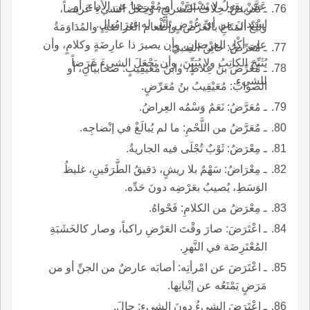
عَمَّنْ يقولُ لا تَسْتَدِنْ، أو مُعْرِضاً عن الأَداءِ، أو
ـ تَعْريضُ: خِلافُ التَّصريحِ، وجَعْلُ الشيءِ عَريضاً،
اسْتَدانَ من أيِّ عُرْضٍ تَأتَّى له غيرَ مُبالٍ.
وبَيْعُ المَتَاعِ بالعَرْض، وإطْعام العُراضَةِ، والمُدَاوَمَةُ
على أكْلِ العِرْضانِ، وأن يصيرَ ذا عارِضَةٍ وكلامٍ، وأن
ـ مُعَرِّضُ: خاتِنُ الصبيّ.
يُثَبِّجَ الكاتِبُ ولا يُبَيِّنَ، وأن يَجْعَلَ الشيءَ عَرَضاً
ـ مُعَرِّضُ بنُ عِلاطٍ، وابنُ مُعَيْقِيبٍ: صحابيَّانِ، أو
للشيءِ.
الصوابُ: مُعَيْقِيبُ بنُ مُعَرِّضٍ.
ـ مُعَرَّضُ: نَعَمٌ وَسْمُه العِراضُ.
ـ مُعَرَّضُ من اللَّحْمِ: ما لم يُبالَغْ في إنْضاجِه.
ـ مِعْرَضُ: ثَوْبٌ تُجْلَى فيه الجاريةُ.
ـ مِعْرَاضُ: سَهْمٌ بلا ريشٍ، دَقيقُ الطَّرَفَينِ، غليظُ
الوَسَطِ، يُصيبُ بعَرْضِه دونَ حَدِّه.
ـ مِعْرَضُ من الكلامِ: فَحْواهُ.
ـ اعْتَرَضَ: صارَ وقْتَ العَرْضِ راكباً، وصار كالخَشَبَةِ
المُعْتَرِضَة في النَّهرِ.
ـ اعْتَرَضَ عن امْرأتِه: أصابَه عارضٌ من الجنِّ أو من
مَرَضٍ يَمْنَعُه عن إتْيانِها.
ـ اعْتَرَضَ الشيءُ دونَ الشيءِ: حالَ.