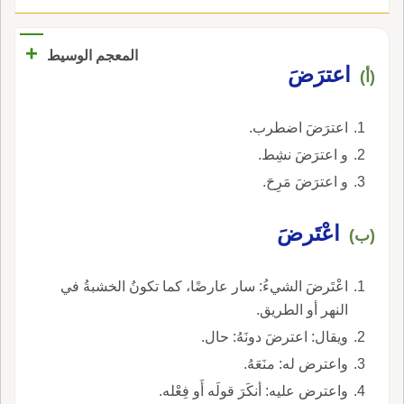
+
المعجم الوسيط
اعترَضَ
(أ)
اعترَضَ اضطرب.
و اعترَضَ نشِط.
و اعترَضَ مَرِحَ.
اعْتَرضَ
(ب)
اعْتَرضَ الشيءُ: سار عارضًا، كما تكونُ الخشبةُ في
النهر أو الطريق.
ويقال: اعترضَ دونَهُ: حال.
واعترض له: منَعَهُ.
واعترض عليه: أنكَرَ قولَه أَو فِعْله.