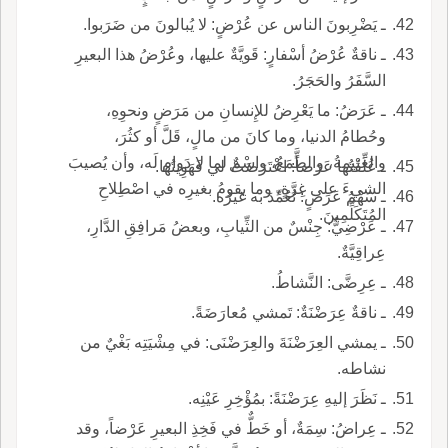
ـ يَضْرِبونَ الناس عن عُرْضٍ: لا يُبالونَ من ضَرَبوا.
ـ ناقةٌ عُرْضُ أسْفارٍ: قَويَّةٌ عليها، وعُرْضُ هذا البعيرِ
السَّفَرُ والحَجَرُ.
ـ عَرَضُ: ما يَعْرِضُ للإِنسانِ من مَرَضٍ ونحوِهِ،
وحُطامُ الدنيا، وما كانَ من مالٍ، قَلَّ أو كثُرَ،
والغَنيمةُ، والطَّمَعُ، واسْمٌ لما لا دَوام لَه، وأن يُصيبَ
ـ عُلِّقْتُها عَرَضاً: اعْتَرَضَتْ لي فَهَوِيتُها.
الشيءَ على غِرَّةٍ، وما يقومُ بغيرِه في اصْطِلاحِ
ـ سَهْمُ عَرَضٍ: تُعُمِّدَ به غيرُه.
المُتَكَلِّمِينَ.
ـ عَرْضِيُّ: جِنْسٌ من الثِّيابِ، وبعضُ مَرافِقِ الدَّارِ،
عِراقِيَّةٌ.
ـ عِرِضَّى: النَّشاطُ.
ـ ناقةٌ عِرَضْنَةٌ: تَمشي مُعارَضَةً.
ـ يمشي العِرَضْنَةَ والعِرَضْنَى: في مِشْيَتِه بَغْيٌ من
نشاطه.
ـ نَظَرَ إليهِ عِرَضْنَةً: بمُؤْخِرِ عَيْنِه.
ـ عِراضُ: سِمَةٌ، أو خَطٌّ في فَخِذِ البعيرِ عَرْضاً، وقد