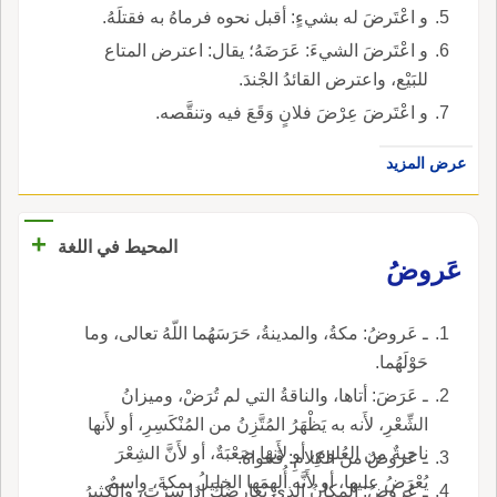
و اعْتَرضَ له بشيءٍ: أقبل نحوه فرماهُ به فقتلَهُ.
و اعْتَرضَ الشيءَ: عَرَضَهُ؛ يقال: اعترض المتاع
للبَيْع، واعترض القائدُ الجْندَ.
و اعْتَرضَ عِرْضَ فلانٍ وَقَعَ فيه وتنقَّصه.
عرض المزيد
+
المحيط في اللغة
عَروضُ
ـ عَروضُ: مكةُ، والمدينةُ، حَرَسَهُما اللّهُ تعالى، وما
حَوْلَهُما.
ـ عَرَضَ: أتاها، والناقةُ التي لم تُرَضْ، وميزانُ
الشِّعْرِ، لأَنه به يَظْهَرُ المُتَّزِنُ من المُنْكَسِرِ، أو لأَنها
ناحيةٌ من العُلومِ، أو لأَنها صَعْبَةٌ، أو لأَنَّ الشِعْرَ
ـ عَروضُ من الكلامِ: فَحْواهُ.
يُعْرَضُ عليها، أو لأَنَّه أُلهِمَها الخليلُ بمكةَ، واسمٌ
ـ عَروضُ: المكانُ الذي يُعارِضُكَ إذا سِرْتَ، والكثيرُ