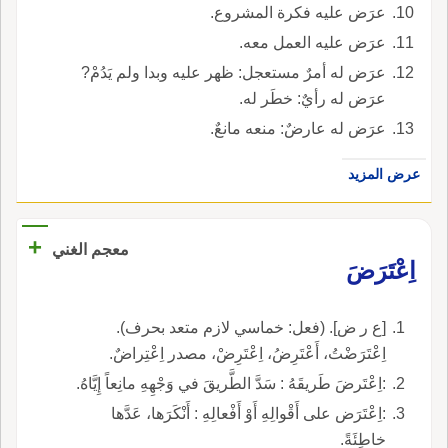
عرَض عليه فكرة المشروع.
عرَض عليه العمل معه.
عرَض له أمرٌ مستعجل: ظهر عليه وبدا ولم يَدُمْ?
عرَض له رأيٌ: خطَر له.
عرَض له عارضٌ: منعه مانعٌ.
عرض المزيد
+
معجم الغني
اِعْتَرَضَ
[ع ر ض]. (فعل: خماسي لازم متعد بحرف).
اِعْتَرَضْتُ، أَعْتَرِضُ، اِعْتَرِضْ، مصدر اِعْتِراضٌ.
:اِعْتَرضَ طَريقَهُ : سَدَّ الطَّريقَ في وَجْهِهِ مانِعاً إِيَّاهُ.
:اِعْتَرَض على أَقْوالِهِ أَوْ أَفْعالِهِ : أَنْكَرَها، عَدَّها
خاطِئَةً.