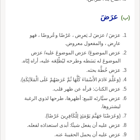
عرَضَ
(ب)
عرَضَ / عرَضَ لـ يَعرِض ، عَرْضًا وعُروضًا ، فهو
عارِض ، والمفعول معروض.
عرَض الموضوعَ/ عرَض الموضوعَ عليه/ عرَض
الموضوعَ له بَسَطه وطرحه ليُطْلِعَه عليه، أراه إيّاه.
عرَض خُطَّة بحثه.
{وَعَلَّمَ ءَادَمَ الأَسْمَاءَ كُلَّهَا ثُمَّ عَرَضَهُمْ عَلَى الْمَلاَئِكَةِ}.
عرَض الكتابَ: قرأه عن ظهر قلب.
عرَض سيَّارتَه للبيع: أظهرها، طرحها لذوي الرغبة
ليشتروها.
{وَعَرَضْنَا جَهَنَّمَ يَوْمَئِذٍ لِلْكَافِرِينَ عَرْضًا}.
عرَض عليه أن يفعل شيئًا: أبدى استعدادَه لفعله.
عرَض عليه أن يحمل الحقيبةَ عنه.