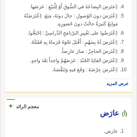
:اِعتَرَضَ البِضاعَةَ في السُّوقِ أَوْ لِلْبَيْعِ : عَرَضَها.
:اِعْتَرَضَ دونَ الوُصولِ : حالَ دونَهُ، مَنَعَ. :اِعْتَرَضَتْهُ
مَوانِعُ كَثيرَةٌ حالَتْ دونَ حُضورِهِ.
:اِعْتَرَضُوا على تَغْيِيرِ البَرْنامَجِ الدَّراسِيِّ : اِحْتَجُّوا.
:اِعْتَرَضَ لَهُ بِسَهْمٍ : أَقْبَلَ نَحْوَهُ فَرَماهُ بِهِ فَقَتَلَهُ.
:اِعْتَرضَ الحاجِزُ : صارَ عارِضاً.
:اِعْتَرَضَ القائِدُ الجُنْدَ : عَرَضَهُمْ واحِداً بَعْدَ واحِدٍ.
:اِعْتَرضَ عِرْضَهُ : وَقَعَ فيهِ وَتَنَقَّصَهُ.
عرض المزيد
+
معجم الرائد
عارَض
(أ)
عارض.