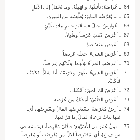
ـ عُراضةُ: تأنيثُها، والهَدِيَّةُ، وما يُحْمَلُ إلى الأهْلِ.
ـ ما يُعَرِّضُه المائِرُ: يُطْعِمُه من المِيرَةِ.
ـ عُوارِضٌ: جبلٌ فيه قَبْرُ حاتِمٍ ببلادِ طَيِّئٍ.
ـ أعْرَضَ: ذَهَبَ عَرْضاً وطُولاً.
ـ أعْرَضَ عنه: صَدَّ.
ـ أعْرَضَ الشيءَ: جَعَلَه عَريضاً.
ـ أعْرَضَتِ المرأةُ بوُلْدِها: وَلَدَتْهُم عِراضاً.
ـ أعْرَضَ الشيءُ: ظَهَرَ. وعَرَضْتُه أنا: شاذٌّ، ككَبَبْتُه
فأكَبَّ.
ـ أعْرَضَ لك الخيرُ: أمْكَنَكَ.
ـ أعْرَضَ الظَّبْيُ: أمْكَنَكَ من عُرْضِه.
ـ أرضٌ مُعْرَضَةٌ: يَسْتَعْرِضُها المالُ ويَعْتَرِضُها، أَي:
فيها نباتٌ يَرْعاهُ المالُ إذا مَرَّ فيها.
ـ قولُ عُمَرَ في الأُسَيْفِعِ: فادَّانَ مُعْرِضاً، (وتَمامُه في
س ف ع)، أي: مُعْتَرِضاً لكلِّ من يُقْرِضُه، أو مُعْرِضاً