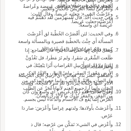
الجوهري: أَي في شِقِّه وناحِيتِه.
بالضم، والجمع عِرْضانٌ، والأُنثى عَرِيضة وعُراضةٌ
والعُراضُ أَيضاً: العَرِيض كالكُبارِ والكَبِيرِ.
وعَرَّضْتُ الشيء: جعلته عَرِيضاً، وقال الليث:
وفي حديث أُحُد: قال للمنهزمين لقد ذَهَبْتُمْ فيه
أَعْرَضْتُه جعلت عَرِيضاً.
عَرِيضةً أَي واسعةً.
وفي الحديث: لئن أَقْصَرْتَ الخُطْبةَ لق أَعْرَضْتَ
المسأَلة أَي جِئْتَ بالخطْبةِ قصيرة وبالمسأَلة واسعة
كبيرة والعُراضاتُ: الإِبل العَرِيضاتُ الآثار.
ويقال للإِبل: إِنها العُراضات أَثَراً؛ قال الساجع: إِذا
طَلَعت الشِّعْرى سَفَرا، ولم تَرَ مَطَرا، فل تَغْذُوَنَّ
إِمَّرةً ولا إِمَّرا، وأَرْسِلِ العُراضاتِ أَثَرَا يَبْغِيْنَكَ في
والعُراضاتُ: الإِبل.
الأَرضِ مَعْمَرا؛ السفَر: بياضُ النهار، والإِمَّرُ الذكر من
والمَعْمَرُ: المنز بدارِ مَعاشٍ؛ أَي أَرسِلِ الإِبل العَرِيضةَ
ول الضأْن، والإِمَّرةُ الأُنثى، وإِنما خص المذكور من
الآثار عليها رُكْبانُه لِيَرْتادُوا لك منزلاً تَنْتَجِعُه، ونَصَبَ
الضأْن وإِنما أَرا جميع الغنم لأَنها أَعْجَزُ عن الطَّلَب
أَثراً على التمييز.
وقول تعالى: فَذُو دُعاءٍ عَرِيضٍ؛ أَي واسع وإِن كان
من المَعَزِ، والمَعَز تُدْرِكُ ما لا تُدْرِكُ الضأْنُ.
العَرْضُ إِنما يقع ف الأَجسام والدعاءُ ليس بجسم.
وأَعْرَضَتْ بأَولادها: ولدتهم عِراضاً وأَعْرَضَ: صار ذا
عَرْض.
وأَعْرَض في الشيء: تَمَكَّن من عَرْضِه؛ قال ذ