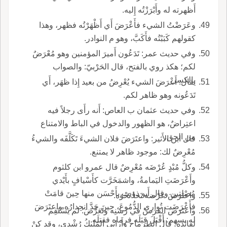
أَظهرته له وأَبْرَزْتُه إِليه.
وعَرَضْتُ الشيء فأَعْرَضَ أَي أَظْهَرْتُه فظهر، وهذا
كقولهم كَبَبْتُه فأَكَبَّ، وهو م النوادر.
وفي حديث عمر: تَدَعُون أَميرَ المؤمنين وهو مُعْرَضٌ
لكم؛ هكذ روي بالفتح، قال الحَرْبيّ: والصواب
بالكسر.
يقال: أَعْرَضَ الشيء يُعْرِضُ من بعيد إِذا ظهَر، أَي
تَدَعُونه وهو ظاهر لكم.
وفي حديث عثمان ب العاص: أَنه رأَى رجلاً فيه
اعتِراضٌ، هو الظهور والدخول في الباط والامتناع
من الحق.
قال ابن الأَثير: واعتَرَضَ فلان الشيءَ تَكَلَّفَه والشيءُ
مُعْرِضٌ لك: موجود ظاهر لا يمتنع.
وكلُّ مُبْدٍ عُرْضَه مُعْرِضٌ قال عمرو ابن كلثوم
وأَعْرَضَتِ اليَمامةُ، واشمَخَرَّت كأَسْيافٍ بأَيْدي
مُصْلِتِين وقال أَبو ذؤيب بأَحْسَن منها حِينَ قامَتْ
واعتَرَضَ عَرْضه نَحا نَحْوَه.
فأَعْرَضَت تُوارِي الدُّمُوعَ، حِينَ جَدَّ انحِدارُه واعتَرَضَ
واعتَرَضَ الفرَسُ في رَسَنِه وتَعَرَّضَ: لم يَسْتَقِم
له بسهم: أَقْبَلَ قِبَلَه فرماه فقتلَه.
لقائدِه؛ قال الطرماح وأَراني المَلِيكُ رُشْدي، وقد كنْ