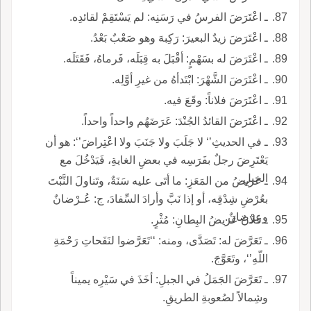
ـ اعْتَرَضَ الفرسُ في رَسَنِه: لم يَسْتَقِمْ لقائدِه.
ـ اعْتَرَضَ زيدٌ البعيرَ: رَكِبهَ وهو صَعْبٌ بَعْدُ.
ـ اعْتَرَضَ له بسَهْمٍ: أقْبَلَ به قِبَلَه، فَرماهُ، فَقَتَلَه.
ـ اعْتَرَضَ الشَّهْرَ: ابْتَدأهُ من غيرِ أوَّلِه.
ـ اعْتَرَضَ فلاناً: وقَعَ فيه.
ـ اعْتَرَضَ القائدُ الجُنْدَ: عَرَضَهُم واحداً واحداً.
ـ في الحديثِ’‘ لا جَلَبَ ولا جَنَبَ ولا اعْتِراضَ’‘: هو أن
يَعْتَرِضَ رجلٌ بفَرَسِه في بعضِ الغايةِ، فَيَدْخُلَ مع
الخيلِ.
ـ عريضُ من المَعَزِ: ما أتَى عليه سَنَةٌ، وتَناولَ النَّبْتَ
بعُرْضِ شِدْقِه، أو إذا نَبَّ وأرادَ السِّفادَ، ج: عُـرْضانٌ
وعِرْضانٌ.
ـ فلانٌ عَريضُ البِطانِ: مُثْرٍ.
ـ تَعَرَّضَ له: تَصَدَّى، ومنه: ‘‘تَعَرَّضوا لنَفَحاتِ رَحْمَةِ
اللّهِ’‘، وتَعَوَّجَ.
ـ تَعَرَّضَ الجَمَلُ في الجبلِ: أخَذَ في سَيْرِه يميناً
وشِمالاً لصُعوبةِ الطريقِ.