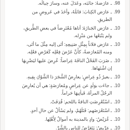
ـ عارَضهُ: جانَبَه، وعَدَلَ عنه، وسارَ حِيالَه.
ـ عارَض الكِتابَ: قابَلَهُ، وأخَذَ في عَروضٍ من
الطريقِ.
ـ عارَض الجَنازَةَ: أتاها مُعْتَرِضاً في بعضِ الطَّريقِ،
ولم يَتْبَعْها من مَنْزِله.
ـ عارَض فلاناً بِمِثْلِ صَنِيعِهِ: أتَى إليه مِثْلَ ما أتَى،
ومنه المُعارَضةُ، كأَنَّ عَرْضَ فِعْلِه كَعَرْضِ فعْلِه.
ـ ضَرَبَ الفَحْلُ الناقَةَ عِراضاً: عُرِضَ عليها ليَضْرِبهَا
إن اشْتَهاها.
ـ بعيرٌ ذُو عِراضٍ: يعارِضُ الشَّجَرَ ذا الشَّوْكِ بِفِيهِ.
ـ جاءَت بوَلَدٍ عن عِراضٍ ومُعارَضَةٍ: هي أن يُعارِضَ
الرجُلُ المرأةَ، فَيأتِيهَا حَراماً.
ـ اسْتُعْرِضَتِ الناقةُ باللحم: قُذِفَتْ.
ـ اسْتَعْرَضَهم: قَتَلَهُمْ، ولم يَسْألْ عن حالِ أحدٍ.
ـ عُرَيْضٌ: وادٍ بالمدينة به أموالٌ لِأَهْلِها.
ـ عِرِّيضٌ: يَتَعَرَّضُ للناسِ بالشَّرِّ.