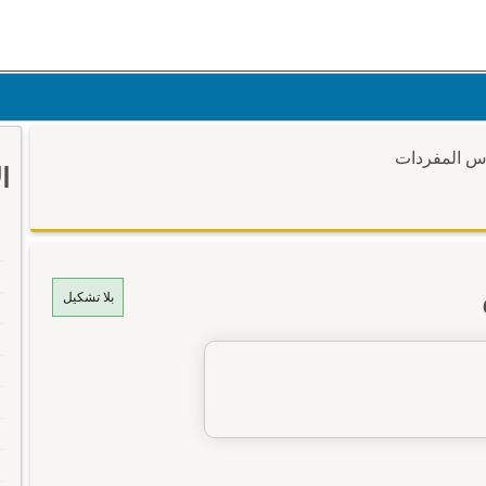
وس المفردات
ا
بلا تشكيل