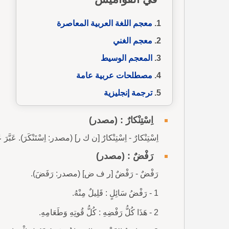
معجم اللغة العربية المعاصرة
معجم الغني
المعجم الوسيط
مصطلحات عربية عامة
ترجمة إنجليزية
اِسْتِنْكارٌ : (مصدر)
اِسْتِنْكارٌ - اِسْتِنْكارٌ [ن ك ر] (مصدر: اِسْتَنْكَرَ). عَبَّرَ 
رَفْضٌ : (مصدر)
رَفْضٌ - رَفْضٌ [ر ف ض] (مصدر: رَفَضَ).
1 - رَفْضُ سَائِلٍ : قَلِيلٌ مِنْهُ.
2 - هَذَا كُلُّ رَفْضِهِ : كُلُّ قُوتِهِ وَطَعَامِهِ.