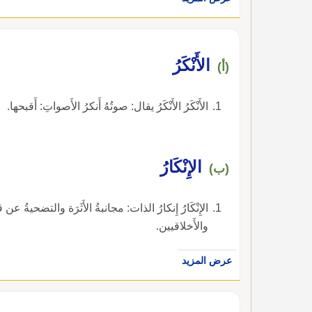
الأَنْكَرُ
(أ)
الأَنْكَرُ الأَنْكَرُ يقال: صوتُهُ أَنكرُ الأَصواتِ: أَقبحها.
الإِنْكَارُ
(ب)
الإِنْكَارُ إِنكارُ الذات: مجانبةُ الأَثَرَة والتضحيةُ 
والأَخلاقيين.
عرض المزيد