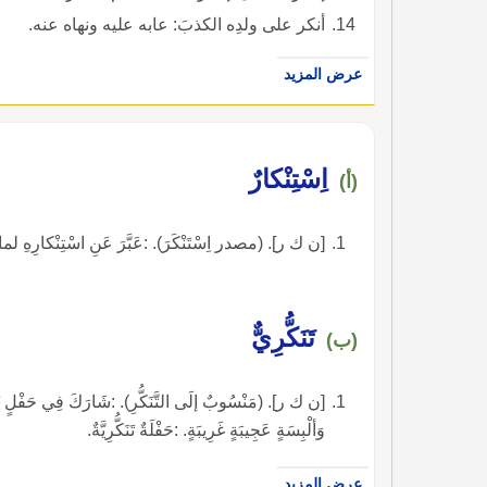
أنكر على ولدِه الكذبَ: عابه عليه ونهاه عنه.
عرض المزيد
اِسْتِنْكارٌ
(أ)
[ن ك ر]. (مصدر اِسْتَنْكَرَ). :عَبَّرَ عَنِ اسْتِنْكارِهِ لما 
تَنَكُّرِيٌّ
(ب)
[ن ك ر]. (مَنْسُوبٌ إلَى التَّنَكُّرِ). :شَارَكَ فِي حَفْلٍ تَنَكّ
وَألْبِسَةٍ عَجِيبَةٍ غَرِيبَةٍ. :حَفْلَةٌ تَنَكُّرِيَّةٌ.
عرض المزيد