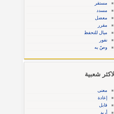
مستقر
مسدد
معضل
مقرر
ميال للتحفظ
نفور
وصّ به
لاكثر شعبية
معنى
إعادة
قابل
أريد