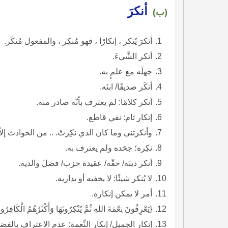
أنكرَ
(ب)
أنكرَ يُنكر ، إنكارًا ، فهو مُنكِر ، والمفعول مُنكَر.
أنكر الشَّيءَ.
جهلَه مع علمٍ به.
أنكَر صديقًا/ ابنَه.
أنكر كلامًا: لم يعترف بأنّه صادر منه.
إنكار تام: نفي قاطع.
وأنكرتني وما كان الذي نكِرتْ. .. من الحوادث إلا
نكِره؛ جحَده ولم يعترف به.
أنكر دينَه/ حقّه/ عقيدة حزب/ فضلَ والديه.
لا يُنكر شيئًا: لا يخفيه أو يداريه.
أمر لا يمكن إنكاره.
{يَعْرِفُونَ نِعْمَةَ اللهِ ثُمَّ يُنْكِرُونَهَا وَأَكْثَرُهُمُ الْكَافِرُو
إنكار الجميل/ إنكار النِّعمة: عدم الاعتراف بالفضل.