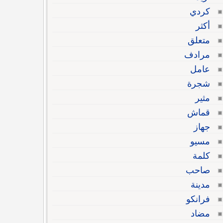
كردي
أكثر
متعلق
مرادف
عامل
شجرة
مثير
قماش
جهاز
مسيو
كلمة
صاحب
مدينة
فرانكو
مضاد