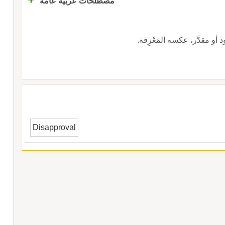
مصطلحات عربية عامة
و مقدَّر، عكسه المَعْرِفة.
Disapproval