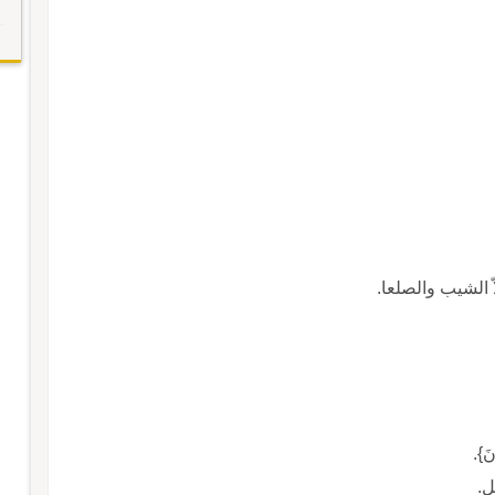
ّ الشيب والصلعا.
نَ}.