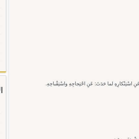
عَنِ اسْتِنْكارِهِ لما حَدَثَ: عَنِ احْتِجاجِهِ واسْتِقْباحِهِ.
ا