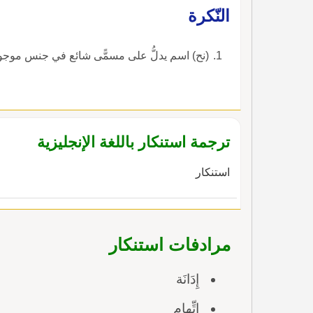
النّكرة
(نح) اسم يدلُّ على مسمًّى شائع في جنس موجود أ
ترجمة استنكار باللغة الإنجليزية
استنكار
مرادفات استنكار
إِدَانَة
اتِّهام