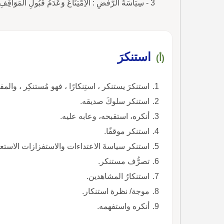
3 - سِيَاسَةُ الرَّفْضِ : الاِمْتِنَاعُ وَعَدَمُ قَبُولِ الْمَوَاقِفِ الْمُعْلَنِ عَنْهَا.
استنكرَ
(أ)
استنكرَ يستنكر ، استِنكارًا ، فهو مُستنكِر ، والم
استنكر سلوكَ صديقه.
أنكره، استقبحه، وعابه عليه.
استنكر موقفًا.
استنكر سياسةَ الاعتداءات والاستفزازات الاستعما
تصرُّف مستنكر.
استنكارُ المشاهدين.
موجة/ نظرة استنكار.
أنكره واستفهمه.