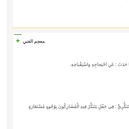
+
معجم الغني
حَدَثَ : عَنِ احْتِجاجِهِ واسْتِقْباحِهِ.
ُرِيٍّ : فِي حَفْلٍ يَتَنَكَّرُ فِيهِ الْمُشَارِكُونَ بِوُجُوهٍ مُسْتَعَارَةٍ