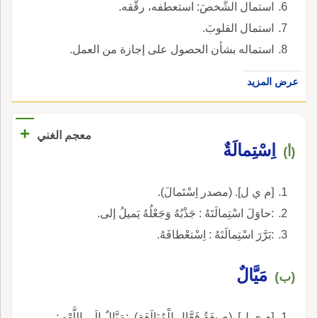
استمال الشَّخصَ: استعطفه، رقَّقه.
استمال القلوبَ.
استماله بشأن الحصول على إجازة من العمل.
عرض المزيد
+
معجم الغني
اِسْتِمالَةٌ
(أ)
[م ي ل]. (مصدر اِسْتَمالَ).
:حاوَلَ اسْتِمالَتَهُ : جَذْبُهُ وَجَعْلُهُ يَميلُ إلى.
:بَرَّرَ اسْتِمالَتَهُ : اِسْتعْطافَهُ.
مَيَّالٌ
(ب)
[م ي ل]. (صِيغَةُ فَعَّال لِلْمُبَالَغَةِ). :مَيَّالٌ إِلَى اللَّهْوِ :