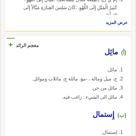
كَثِيرُ الْمَيْلِ إِلَى اللَّهْوِ. :كَانَ سَلِسَ العِبَارَةِ مَيَّالاً إِلَى
الإِطْنَابِ.
عرض المزيد
+
معجم الرائد
مائِل
(أ)
مائل.
ج، ميل ومالة ، -مؤ، مائلة ج، مائلات وموائل.
مائل من حن.
مائل الى الشيء : راغب فيه.
إِستمال
(ب)
إستمال.