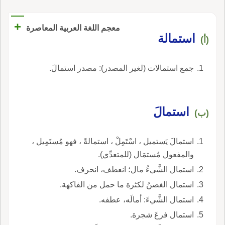
+
معجم اللغة العربية المعاصرة
استمالة
(أ)
جمع استمالات (لغير المصدر): مصدر استمالَ.
استمالَ
(ب)
استمالَ يَستميل ، اسْتَمِلْ ، استمالةً ، فهو مُستَمِيل ،
والمفعول مُستمَال (للمتعدِّي).
استمال الشَّيءُ مال؛ انعطف، انحرف.
استمال الغصنُ لكثرة ما حمل من الفاكهة.
استمال الشَّيءَ: أمالَه، عطفه.
استمال فرعَ شجرة.