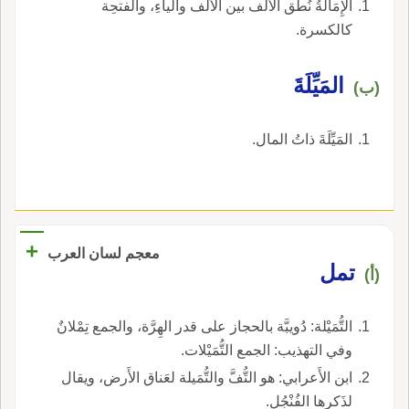
الإِمَالَةُ نُطق الألف بين الألف والياءِ، والفتحِة
كالكسرة.
المَيِّلَةَ
(ب)
المَيِّلَةَ ذاتُ المال.
+
معجم لسان العرب
تمل
(أ)
التُّمَيْلة: دُويبَّة بالحجاز على قدر الهِرَّة، والجمع تِمْلانٌ
وفي التهذيب: الجمع التُّمَيْلات.
ابن الأَعرابي: هو التُّفَّ والتُّمَيلة لعَناق الأَرض، ويقال
لذَكرها الفُنْجُل.