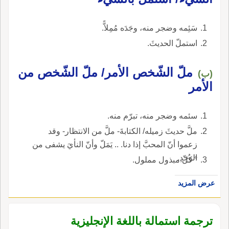
سَئِمه وضجر منه، وجَدَه مُمِلاًّ.
استملّ الحديثَ.
ملّ الشّخص الأمر/ ملّ الشّخص من
(ب)
الأمر
سئمه وضجر منه، تبرّم منه.
ملَّ حديثَ زميله/ الكتابةَ- ملَّ من الانتظار- وقد
زعموا أنّ المحبَّ إذا دنا. .. يَمَلّ وأنّ النأيَ يشفى من
الوجدِ.
° كُلّ مبذول مملول.
عرض المزيد
ترجمة استمالة باللغة الإنجليزية