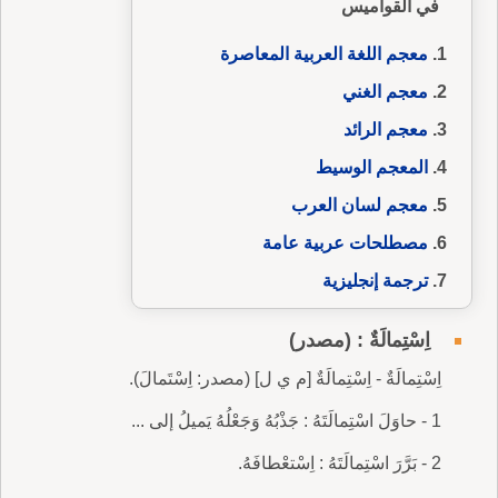
في القواميس
معجم اللغة العربية المعاصرة
معجم الغني
معجم الرائد
المعجم الوسيط
معجم لسان العرب
مصطلحات عربية عامة
ترجمة إنجليزية
اِسْتِمالَةٌ : (مصدر)
اِسْتِمالَةٌ - اِسْتِمالَةٌ [م ي ل] (مصدر: اِسْتَمالَ).
1 - حاوَلَ اسْتِمالَتَهُ : جَذْبُهُ وَجَعْلُهُ يَميلُ إلى ...
2 - بَرَّرَ اسْتِمالَتَهُ : اِسْتعْطافَهُ.