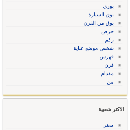
بوري
بوق السيارة
بوق من القرن
حرص
ركم
شخص موضع عناية
فهرس
قرن
مقدام
من
الاكثر شعبية
معنى