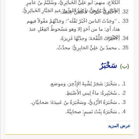
الكُلاعِ، منهم: أبو علِيٍّ الخَبائِرِيُّ، وسُلَيْمُ بنُ عامِرٍ
الخَبائِرِيُّ: تابِعِيٌّ، وعبدُ اللهِ بنُ عبدِ الجَبَّارِ الخَبائِرِيُّ.
ـ لأَخْبُرَنَّ خُبْرَكَ: لأَعْلَمَنَّ عِلْمَكَ.
ـ ‘‘وجَدْتُ الناسَ اخْبُرْ تَقْلَه’‘: وجَدْتُهُمْ مَقُولاً فيهم
هذا، أي: ما من أحَدٍ إلا وهو مَسْخوطُ الفِعْلِ عندَ
الخِبْرَةِ.
ـ أخْبَرْتُ اللِّقْحَةَ: وجدْتُهُا غَزِيرَةً.
ـ محمدُ بنُ علِيٍّ الخابِرِيُّ: محدِّثٌ.
سَخْبَرُ
(ب)
ـ سَخْبَرُ: شَجَرٌ يُشْبِهُ الإِذْخِرَ، وموضع.
ـ سُخَيْبِرةُ: ماءٌ لِبني الأَضْبَطِ.
ـ سَخْبَرَةُ الأَزْدِيُّ، وسَخْبَرَةُ بنُ عَبيدَةَ: صَحابيَّانِ.
ـ سَخْبَرَةُ بِنْتُ تَميمٍ: صحابِيَّةٌ.
عرض المزيد