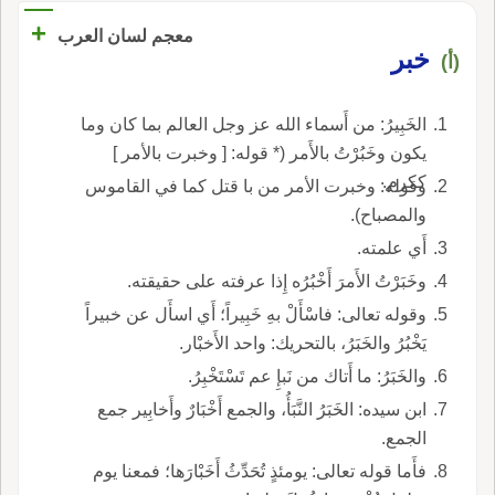
+
معجم لسان العرب
خبر
(أ)
الخَبِيرُ: من أَسماء الله عز وجل العالم بما كان وما
يكون وخَبُرْتُ بالأَمر (* قوله: [ وخبرت بالأمر ]
ككرم.
وقوله: وخبرت الأمر من با قتل كما في القاموس
والمصباح).
أَي علمته.
وخَبَرْتُ الأَمرَ أَخْبُرُه إِذا عرفته على حقيقته.
وقوله تعالى: فاسْأَلْ بهِ خَبِيراً؛ أَي اسأَل عن خبيراً
يَخْبُرُ والخَبَرُ، بالتحريك: واحد الأَخبْار.
والخَبَرُ: ما أَتاك من نَبإِ عم تَسْتَخْبِرُ.
ابن سيده: الخَبَرُ النَّبَأُ، والجمع أَخْبَارٌ وأَخابِير جمع
الجمع.
فأَما قوله تعالى: يومئذٍ تُحَدِّثُ أَخَبْارَها؛ فمعنا يوم