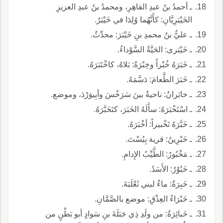
ـ أحمدُ بنُ عبدِ القاهِرِ، ومحمدُ بنُ عبدِ العزيزِ
الخَيْبَرِيَّانِ: كأَنَّهُما وُلِدَا في خَيْبَرُ.
ـ عليُّ بنُ محمدِ بنِ خَيْبَرَ: محدِّثٌ.
ـ خَيْبَرى: الحَيَّةُ السَّوْداءُ.
ـ خَبَرَهُ خُبْراً وخِبْرَةً: بَلاهُ، كاخْتَبَرَهُ.
ـ خَبَرَ الطَّعامَ: دَسَّمَهُ.
ـ خابَرانُ: ناحيةٌ بينَ سَرَخْسَ وأبِيوَرْدَ، وموضع.
ـ اسْتَخْبَرَهُ: سأَلَهُ الخَبَرَ، كتَخَبَّرَهُ.
ـ خَبَّرَهُ تَخْبيراً: أخْبَرَهُ.
ـ خَبْرِينُ: قرية بِبُسْتَ.
ـ مَخْبُورُ: الطَّيِّبُ الإِدامِ.
ـ خَبُوْرٌ: الأَسَدُ.
ـ خَبِرَةٌ: ماءٌ لبني ثَعْلَبَةَ.
ـ خَبْرَاءُ العِذْقِ: موضع بالصَّمَّانِ.
ـ خَبائِرَةُ: من ولَدِ ذِي جَبَلَةَ بنِ سَوادٍ أبو بَطْنٍ من