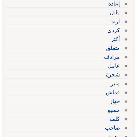
إعادة
قابل
أريد
كردي
أكثر
متعلق
مرادف
عامل
شجرة
مثير
قماش
جهاز
مسيو
كلمة
صاحب
مدينة