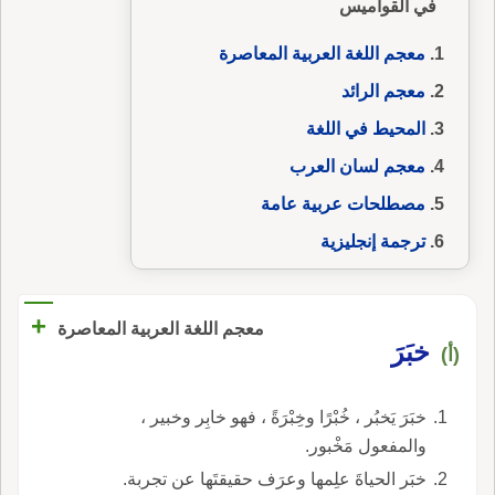
في القواميس
معجم اللغة العربية المعاصرة
معجم الرائد
المحيط في اللغة
معجم لسان العرب
مصطلحات عربية عامة
ترجمة إنجليزية
+
معجم اللغة العربية المعاصرة
خبَرَ
(أ)
خبَرَ يَخبُر ، خُبْرًا وخِبْرَةً ، فهو خابِر وخبير ،
والمفعول مَخْبور.
خبَر الحياةَ علِمها وعرَف حقيقتَها عن تجربة.