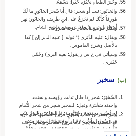
وخَبَرَ الطعام يَخْبُرُه خَبْراً: دَسَّمَهُ.
والخابُور: نبت أَو شجر؛ قال أَيا شَجَرَ الخابُورِ ما لَكَ
مُورِقاً كأَنَّكَ لم تَجْزَعُ على ابنِ طَرِيف والخابُور: نهر
أَو واد بالجزيرة؛ وقيل: موضع بناحية الشام.
وخَيْبَرُ موضع بالحجاز قرية معروفة.
ويقال: عليه الدَّبَرَى (* قوله: [ عليه الدبر إلخ ] كذا
بالأَصل وشرح القاموس.
وسيأتي في خ س ر يقول: بفيه البرى) وحُمَّى
خَيْبَرى.
سخبر
(ب)
السَّخْبَرُ: شجر إِذا طال تدلت رؤُوسه وانحنت،
واحدته سَخْبَرَة وقيل: السخبر شجر من شجر الثُّمام
له قُضُب مجتمعة وجُرْثُومة؛ قا الشاعر واللؤمُ ينبُت
وبنو جعفر بن كلاب يُلقَّبون فروعَ السخْبَرِ؛ قال دريد
في أُصُولِ السَّخْبَ وقال أَبو حنيفة: السخبر يشبه
ب الصمة:مما يجيءُ به فروعُ السَّخْبَر ويقال: ركب
الثُّمام له جُرْثُومة وعيدانه كالكرّا في الكثرة كأَنَّ
فلان السخْبَرَ إِذا غَدَرَ؛ قال حسان ابن ثابت إِنْ
عرض المزيد