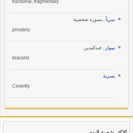
fractional, fragmentary
سرياً
, بصورة شخصية
privately
سِوار
, قيدلليدين
bracelet
بسرية
Covertly
الاكثر شعبية اليوم