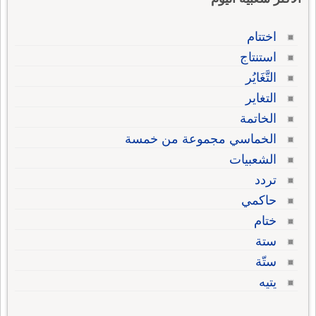
اختتام
استنتاج
التَّغَايُر
التغاير
الخاتمة
الخماسي مجموعة من خمسة
الشعبيات
تردد
حاكمي
ختام
ستة
ستّة
يتيه