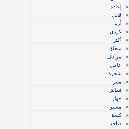
إعادة
قابل
أريد
كردي
أكثر
متعلق
مرادف
عامل
شجرة
مثير
قماش
جهاز
مسيو
كلمة
صاحب