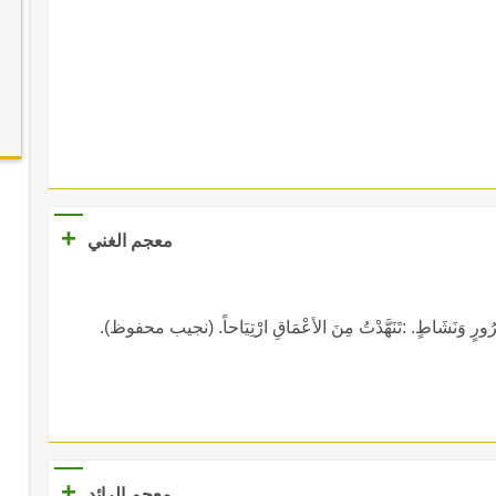
+
معجم الغني
سُرُورٍ وَنَشَاطٍ. :تَنَهَّدْتُ مِنَ الأعْمَاقِ ارْتِيَاحاً. (نجيب محفوظ).
+
معجم الرائد