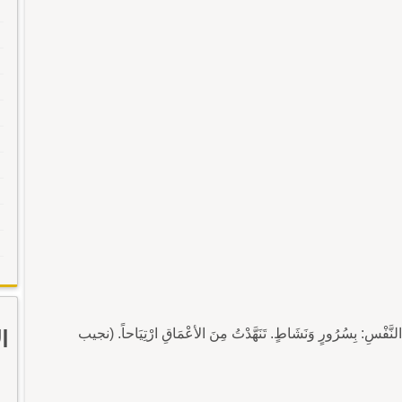
حِ النَّفْسِ: بِسُرُورٍ وَنَشَاطٍ. تَنَهَّدْتُ مِنَ الأعْمَاقِ ارْتِيَاحاً. (نجيب
ا