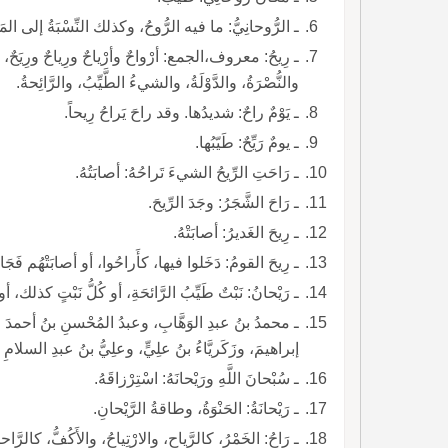
ـ الرُّوحانِيُّ: ما فيه الرُّوحُ، وكذلك النِّسْبَةُ إلى المَل
ـ رِيحُ: معروف،الجمع: أرْواحٌ وأرْياحٌ ورِياحٌ ورِيَحٌ، جمع
والنُّصْرَةُ، والدَّوْلَةُ، والشيءُ الطَّيِّبُ، والرَّائِحةُ.
ـ يَوْمٌ راحٌ: شديدُها. وقد راحَ يَراحُ رِيحاً.
ـ يومٌ رَيِّحٌ: طَيّبُها.
ـ رَاحَتِ الرِّيحُ الشيءَ تَراحُهُ: أصابَتُهُ.
ـ رَاحَ الشَّجَرُ: وجَدَ الرِّيحَ.
ـ رِيحَ الغَديرُ: أصابَتْهُ.
ـ رِيحَ القومُ: دَخَلوا فيها، كأَراحُوا، أو أصابَتْهُم فَجَاح
ـ رَيْحانُ: نَبْتٌ طَيِّبُ الرَّائحَةِ، أو كُلُّ نَبْتٍ كذلك، أو
ـ محمدُ بنُ عبدِ الوَهَّابِ، وعبدُ المُحْسنِ بنُ أحمدَ الغَز
إبراهيمَ، وزَكَريَّاءُ بنُ علِيٍّ، وعلِيُّ بنُ عبدِ السلامِ الرّ
ـ سُبْحانَ اللَّهِ ورَيْحانَهُ: اسْتِرْزاقَهُ.
ـ رَيْحانَةُ: الحَنْوَةُ، وطاقةُ الرَّيْحانِ.
ـ رَاحُ: الخَمْرُ، كالرَّياحِ، والارْتِياحُ، والأَكُفُّ، كالرّ