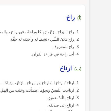
راحَ
(أ)
راحَ لـ يَراح ، رَحْ ، رَواحًا وراحةً ، فهو رائح ، وا
راح فلانٌ للشَّيء نَشِط له وأخذته له خِفَّة.
راح للمعروف.
أجد راحة في قراءة القرآن.
ارتاحَ
(ب)
ارتاحَ / ارتاحَ لـ / ارتاحَ من يرتاح ، ارْتَحْ ، ارتياحً
ارتاحت النَّفسُ ونحوُها اطمأنت وخلت من الهمِّ.
ارتاح بالُه/ ضميرُه.
ارتاح إلى صديقه.