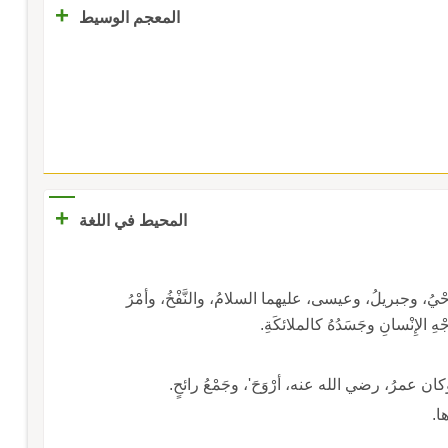
+
المعجم الوسيط
+
المحيط في اللغة
والوَحْيُ، وجبريلُ، وعيسى، عليهما السلامُ، والنَّفْخُ، وأمْرُ
وَجْهِ الإِنْسانِ وجَسَدُهُ كالملائكَةِ.
ِ، 'وكان عمرُ، رضي الله عنه، أرْوَحَ'، وجَمْعُ رائحٍ.