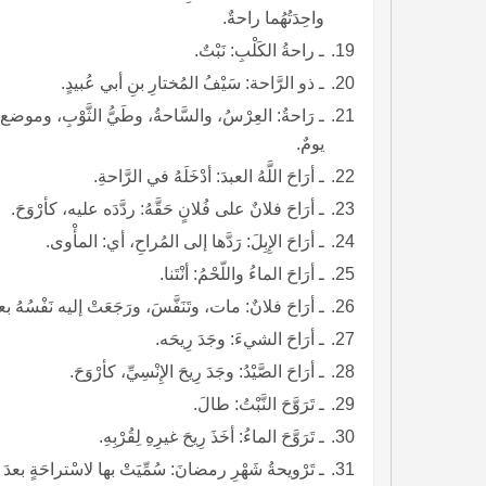
واحِدَتُهُما راحةٌ.
ـ راحةُ الكَلْبِ: نَبْتٌ.
ـ ذو الرَّاحة: سَيْفُ المُختارِ بنِ أبي عُبيدٍ.
ـ رَاحةُ: العِرْسُ، والسَّاحةُ، وطَيُّ الثَّوْبِ، وموض
يومٌ.
ـ أرَاحَ اللَّهُ العبدَ: أدْخَلَهُ في الرَّاحةِ.
ـ أرَاحَ فلانٌ على فُلانٍ حَقَّهُ: ردَّدَه عليه، كأرْوَحَ.
ـ أرَاحَ الإِبِلَ: رَدَّها إلى المُراحِ، أي: المأْوى.
ـ أرَاحَ الماءُ واللّحْمُ: أنْتَنا.
ـ أرَاحَ فلانٌ: مات، وتَنَفَّسَ، ورَجَعَتْ إليه نَفْسُهُ بعد
ـ أرَاحَ الشيءَ: وجَدَ رِيحَه.
ـ أرَاحَ الصَّيْدُ: وجَدَ رِيحَ الإِنْسِيِّ، كأرْوَحَ.
ـ تَرَوَّحَ النَّبْتُ: طالَ.
ـ تَرَوَّحَ الماءُ: أخَذَ رِيحَ غيرِهِ لِقُرْبِهِ.
ـ تَرْويحةُ شَهْرِ رمضانَ: سُمِّيَتْ بها لاسْتراحَةٍ بعدَ كُلّ