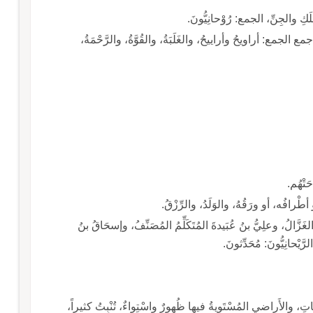
َكِ والجِنِّ، الجمع: رُوْحانِيُّونَ.
 الجمع: أراويحُ وأراييحُ، والغَلَبَةُ، والقُوَّةُ، والرَّحْمَةُ،
َتْهُم.
 أطْرافُه، أو ورَقُهُ، والوَلَدُ، والرِّزْقُ.
َّالُ، وعلِيُّ بنُ عُبَيدةَ المُتَكَلِّمُ المُصَنِّفُ، وإسحَاقُ بنُ
َيْحانِيُّونَ: مُحَدِّثونَ.
َاحاتِ، والأَراضي المُسْتَوِيةُ فيها ظُهورٌ واسْتِواءٌ، تُنْبِتُ كثيراً،