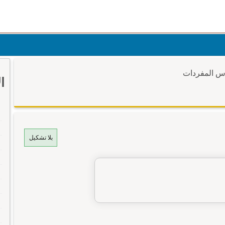
وس المفردات
ا
بلا تشكيل