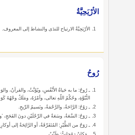
الأرْيَحِيَّةُ
الأرْيَحِيَّةُ الارتياح للندَى والنشاط إلى المعروف.
رُوحُ
ـ رُوحُ: ما به حَياةُ الأَنْفُسِ، ويُؤَنَّثُ، والقرآنُ، 
النُّبُوَّةِ، وحُكْمُ اللّهِ تعالى، وأمْرُهُ، ومَلَكٌ وجْهُهُ كَ
ـ رَوْحُ: الرَّاحَةُ، والرَّحْمَةُ، ونَسيمُ الرِّيحِ.
ـ رَوَحُ: السَّعَةُ، وسَعَةٌ في الرِّجْلَيْنِ دونَ الفَحَج
ـ رَوَحُ من الطَّيْرِ: المُتَفَرِّقَةُ، أو الرَّائِحَةُ إلى أوكارِها.
ـ مَكانٌ رَوْحانِيُّ: طَيِّبٌ.