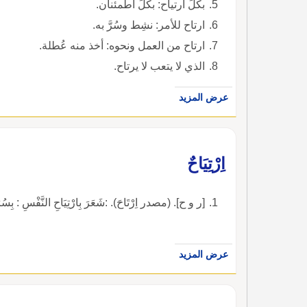
بكُلِّ ارتياح: بكلِّ اطمئنان.
ارتاح للأمر: نشِط وسُرَّ به.
ارتاح من العمل ونحوه: أخذ منه عُطلة.
الذي لا يتعب لا يرتاح.
عرض المزيد
اِرْتِيَاحٌ
[ر و ح]. (مصدر اِرْتَاحَ). :شَعَرَ بِارْتِيَاحِ النَّفْسِ : بِ
عرض المزيد