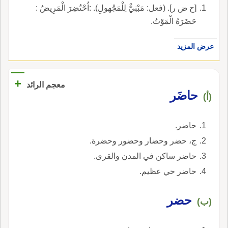
[ح ض ر]. (فعل: مَبْنِيٌّ لِلْمَجْهولِ). :اُحْتُضِرَ الْمَرِيضُ :
حَضَرَهُ الْمَوْتُ.
عرض المزيد
+
معجم الرائد
حاضَر
(أ)
حاضر.
ج، حضر وحضار وحضور وحضرة.
حاضر ساكن في المدن والقرى.
حاضر حي عظيم.
حضر
(ب)