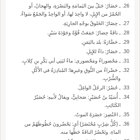
ـ حَضَارُ: جَبَلٌ بينَ اليَمامَةِ والبَصْرَةِ، والهِجانُ، أو
الحُمْرُ من الإِبِلِ، لا واحِدَ لها، أو الواحِدُ والجَمْعُ سَواءٌ.
ـ حِضَارُ: الخَلوقُ بوجْهِ الجارِيَةِ.
ـ ناقَةٌ حِضارٌ: جَمَعَتْ قُوَّةً وجَوْدَةَ سَيْرٍ.
ـ حَضَّارَةُ: بلد باليَمَنِ.
ـ حَضَارُ: داءٌ للإِبِلِ.
ـ مَحْضوراءُ ومَحْضورى: ماءٌ لبَنِي أبي بَكْرِ بنِ كِلابٍ.
ـ حَضْراءُ من النُّوقِ وغيرِها: المُبادِرَةُ في الأَكْلِ
والشُّرْبِ.
ـ حُضُرُ: الرجُلُ الواغِلُ.
ـ أُسَيْدُ بنُ حُضَيْرٍ: صَحابِيٌّ، ويقالُ لأَبيهِ: حُضَيْرُ
الكَتَائِبِ.
ـ احْتُضِرَ: حَضَرَهُ الموتُ.
ـ {كُلُّ شِرْبٍ مُحْتَضَرٌ} أي: يَحْضُرونَ حُظُوظَهُمْ من
الماءِ، وتَحْضُرُ الناقَةُ حَظَّها منه.