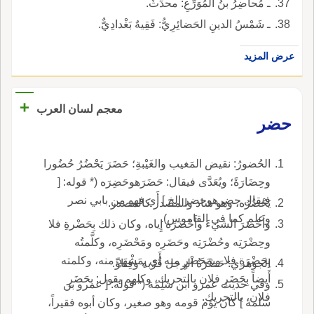
ـ مُحاضِرُ بنُ المُوَرِّعِ: محدِّثٌ.
ـ شَمْسُ الدينِ الحَضائِرِيُّ: فَقِيهٌ بَغْدادِيٌّ.
عرض المزيد
+
معجم لسان العرب
حضر
الحُضورُ: نقيض المَغيب والغَيْبةِ؛ حَضَرَ يَحْضُرُ حُضُورا
وحِضَارَةً؛ ويُعَدَّى فيقال: حَضَرَهوحَضِرَه (* قوله: [
فيقال حضرهوحضر إلخ ] أَي فهو من بابي نصر
يَحْضُرُه، وهو شاذ والمصدر كالمصدر.
وعلم كما في القاموس).
وأَحْضَرَ الشيءَ وأَحْضَرَه إِياه، وكان ذلك بِحَضْرةِ فلا
وحِضْرَتِه وحُضْرَتِه وحَضَرِه ومَحْضَرِه، وكلَّمتُه
بِحَضْرَةِ فلا وبمَحَضْرٍ منه أَي بِمَشْهَدٍ منه، وكلمته
الجوهري: حَضْرَةُ الرجل قُرْبه وفِناؤّ.
أَيضاً بِحَضَرِ فلان بالتحريك، وكلهم يقول: بِحَضَرِ
وفي حديث عمرو ابن سَلِمَة (* قوله: [ عمرو بن
فلان، بالتحريك.
سلمة ] كان يؤم قومه وهو صغير، وكان أبوه فقيراً،