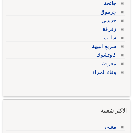
جائحة
جرموق
حدسي
زقزقة
سالب
سريع البيهة
كاوتشوك
معزقة
وقاء الحزاء
الاكثر شعبية
معنى