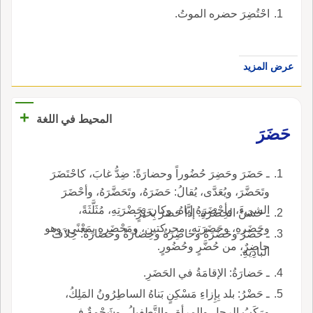
احْتُضِرَ حضره الموتُ.
عرض المزيد
+
المحيط في اللغة
حَضَرَ
ـ حَضَرَ وحَضِرَ حُضُوراً وحضارَةً: ضِدُّ غابَ، كاحْتَضَرَ
وتَحَضَّرَ، ويُعَدَّى، يُقالُ: حَضَرَهُ، وتَحَضَّرَهُ، وأحْضَرَ
الشيءَ، وأحْضَرَهُ إيَّاهُ، وكان بِحَضْرَتِهِ، مُثَلَّثَةً،
ـ حَسَنُ الحِضْرَةِ: إذا حَضَرَ بِخَيْرٍ.
وحَضَرِهِ، وحَضَرَتِهِ، محركتينِ، ومَحْضَرِهِ بِمَعْنًى، وهو
ـ حَضَرُ وحَضْرَةُ وحاضِرَةُ وحِضارَةُ وحَضَارَةُ: خِلاَفُ
حاضِرٌ، من حُضَّرٍ وحُضُورٍ.
البادِيَةِ.
ـ حَضارَةُ: الإقامَةُ في الحَضَرِ.
ـ حَضْرُ: بلد بِإِزاءِ مَسْكِنٍ بَناهُ الساطِرُونُ المَلِكُ،
ورَكَبُ الرجلِ والمرأةِ، والتَّطفِيلُ، وشَحْمةٌ في