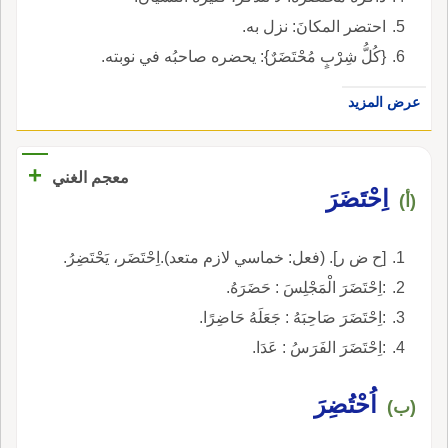
احتضر المكانَ: نزل به.
{كُلُّ شِرْبٍ مُحْتَضَرٌ}: يحضره صاحبُه في نوبته.
عرض المزيد
+
معجم الغني
اِحْتَضَرَ
(أ)
[ح ض ر]. (فعل: خماسي لازم متعد).اِحْتَضَر، يَحْتَضِرُ.
:اِحْتَضَرَ الْمَجْلِسَ : حَضَرَهُ.
:اِحْتَضَرَ صَاحِبَهُ : جَعَلَهُ حَاضِرًا.
:اِحْتَضَرَ الفَرَسُ : عَدَا.
اُحْتُضِرَ
(ب)