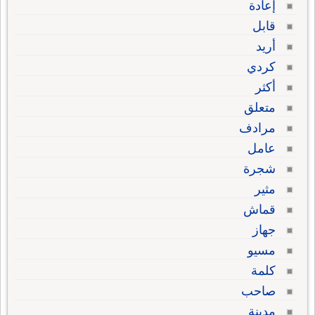
إعادة
قابل
أريد
كردي
أكثر
متعلق
مرادف
عامل
شجرة
مثير
قماش
جهاز
مسيو
كلمة
صاحب
مدينة