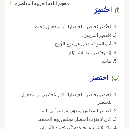
+
معجم اللغة العربية المعاصرة
احتُضِرَ
(أ)
احتُضِرَ يُحتضَر ، احتضارًا ، والمفعول مُحتضَر.
احُتضِر المريضُ.
أتاه الموتُ، دخل في نزع الرُّوح.
إنّه يُحْتَضَر منذ ثلاثة أيّام.
مات.
احتضرَ
(ب)
احتضرَ يحتضر ، احتِضارًا ، فهو مُحتَضِر ، والمفعول
مُحتضَر.
احتضر المجلسَ ونحوَه شهدَه وأتى إليه.
كان لا يفوِّت احتضار مجلس يوم الجمعة.
ذاكرةٌ مُحتَضَرة: لا تتذكَّر، كثيرة النِّسيان.