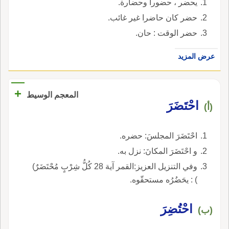
يحضر ، حضورا وحضارة.
حضر كان حاضرا غير غائب.
حضر الوقت : حان.
عرض المزيد
+
المعجم الوسيط
احْتَضَرَ
(أ)
احْتَضَرَ المجلسَ: حضره.
و احْتَضَرَ المكانَ: نزل به.
وفي التنزيل العزيز:القمر آية 28 كُلُّ شِرْبٍ مُحْتَضَرٌ)
) : يحَضُرُه مستحقّوه.
احْتُضِرَ
(ب)