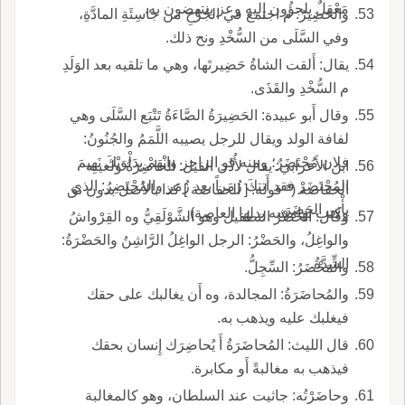
مَعْقِلٌ يلجؤُون إِليه وعز ينتهضون به.
والحَضِيرُ: م اجتمع في الجُرْحِ من جاسِئَةِ المادَّةِ،
وفي السَّلَى من السُّخْدِ ونح ذلك.
يقال: أَلقت الشاةُ حَضِيرتَها، وهي ما تلقيه بعد الوَلَدِ
م السُّخْدِ والقَذَى.
وقال أَبو عبيدة: الحَضِيرَةُ الصَّاءَةُ تَتْبَع السَّلَى وهي
لفافة الولد ويقال للرجل يصيبه اللَّمَمُ والجُنُونُ:
فلان مُحْتَضَرٌ؛ ومنه قو الراجز وانْهَمْ بِدَلْوَيْكَ نَهِيمَ
ابن الأَعرابي: يقال لأُذُن الفيل: الحاضِرَةُ ولعينه
المُحْتَضَرْ فقد أَتتكَ زُمَراً بعد زُمَر والمُحْتَضِرُ: الذي
الحفاصة (* قوله: [ الحفاصة ] كذا بالأصل بدون نق
يأْتي الحَضَرَ.
وكتب بهامشه بدلها العاصة).
وقال: الحَضْرُ التطفيل وهو الشَّوْلَقِيُّ وه القِرْواشُ
والواغِلُ، والحَضْرُ: الرجل الواغِلُ الرَّاشِنُ والحَضْرَةُ:
الشِّدَّةُ.
والمَحْضَرُ: السِّجِلُّ.
والمُحاضَرَةُ: المجالدة، وه أَن يغالبك على حقك
فيغلبك عليه ويذهب به.
قال الليث: المُحاضَرَةُ أَ يُحاضِرَك إِنسان بحقك
فيذهب به مغالبةً أَو مكابرة.
وحاضَرْتُه: جاثيت عند السلطان، وهو كالمغالبة