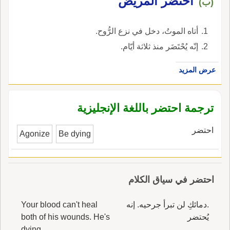
احتضر المريض
(ب)
أتاه الموتُ، دخل في نزع الرُّوح.
إنّه يُحْتَضَر منذ ثلاثة أيّام.
عرض المزيد
ترجمة احتضر باللغة الإنجليزية
احتضر
Agonize
Be dying
احتضر في سياق الكلام
.دمائكِ لن تبرأ جرحيه. إنه
Your blood can't heal
يُحتضر
both of his wounds. He's
dying.