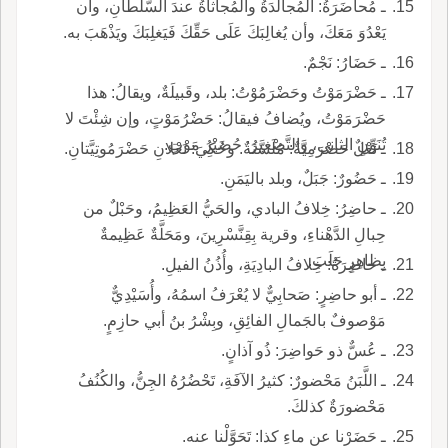
ـ مُحاضَرَةُ: المُجالَدَةُ والمُجاثاةُ عندَ السًّلْطانِ، وأن
يَعْدُوَ مَعَكَ، وأن يُغالِبَكَ عَلَى حَقِّكَ فَيَغلِبَكَ ويَذْهَبَ به.
ـ حَضَارُ: نَجْمٌ.
ـ حَضْرَمَوْتُ وحَضْرَمُوْتُ: بلد، وقَبيلَةٌ، ويقالُ: هذا
حَضْرَمَوْتُ، ويُضافُ فيقالُ: حَضْرُمَوْتٍ، وإن شِئْتَ لا
تُنَوِّنِ الثاني، والتَّصْغيرُ: حُضَيْرُ مَوْتٍ.
ـ نَعْلٌ حَضْرَمِيَّةٌ: مُلَسَّنَةٌ. وحُكِيَ: نَعْلانِ حَضْرَمُوتِيَّتانِ.
ـ حَضُورٌ: جَبَلٌ، وبلد باليَمَنِ.
ـ حاضِرُ: خِلافُ البادي، والحَيُّ العَظِيمُ، وحَبْلٌ من
حِبالِ الدَّهْناءِ، وقرية بِقِنَّسْرِينَ، ومَحَلَّةٌ عَظِيمةٌ
بِظاهِرِ حَلَبَ.
ـ حاضِرَةُ: خِلافُ البادِيَةِ، وأُذُنُ الفيلِ.
ـ أبو حاضِرٍ: صَحابِيٌّ لا يُعْرَفُ اسمُهُ، وأُسَيْدِيٌّ
مَوْصوفٌ بالجَمالِ الفائِقِ، وبِشْرُ بنُ أبي حازِمٍ.
ـ عُسٌّ ذو حَواضِرَ: ذُو آذانٍ.
ـ اللَّبَنُ مَحْضورٌ: كثيرُ الآفَةِ، تَحْضُرُهُ الجِنُّ، والكُنُفُ
مَحْضورَةٌ كذلكَ.
ـ حَضَرْنا عن ماءِ كذا: تَحَوَّلْنا عنه.